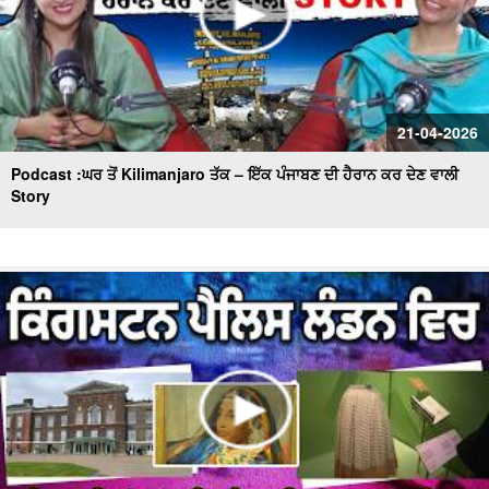
21-04-2026
Podcast :ਘਰ ਤੋਂ Kilimanjaro ਤੱਕ – ਇੱਕ ਪੰਜਾਬਣ ਦੀ ਹੈਰਾਨ ਕਰ ਦੇਣ ਵਾਲੀ
Story