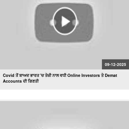
09-12-2025
Covid ਤੋਂ ਬਾਅਦ ਭਾਰਤ 'ਚ ਤੇਜ਼ੀ ਨਾਲ ਵਧੀ Online Investors ਤੇ Demat
Accounts ਦੀ ਗਿਣਤੀ