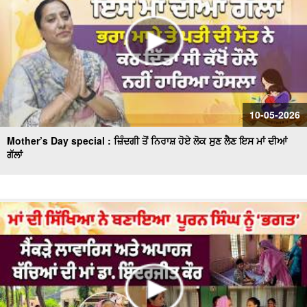
10-05-2026
Mother’s Day special : ਜ਼ਿੰਦਗੀ ਤੋਂ ਨਿਰਾਸ਼ ਹੋਏ ਲੋਕ ਸੁਣ ਲੈਣ ਇਸ ਮਾਂ ਦੀਆਂ
ਗੱਲਾਂ