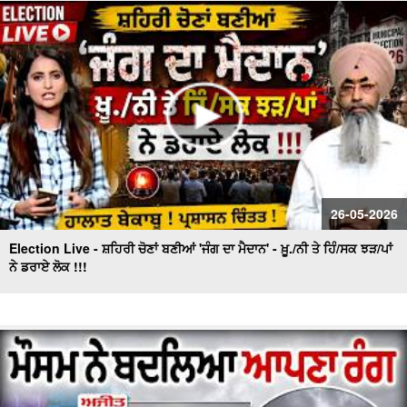
ਗਏ ਕੰਡੇ !!!
Gold ਦੇ ਭਾਅ ਨੇ ਹੁਣ ਤੱਕ ਦੇ ਤੋੜੇ ਸਾਰੇ ਰਿਕਾਰਡ
26-05-2026
Election Live - ਸ਼ਹਿਰੀ ਚੋਣਾਂ ਬਣੀਆਂ 'ਜੰਗ ਦਾ ਮੈਦਾਨ' - ਖ਼ੂ./ਨੀ ਤੇ ਹਿੰ/ਸਕ ਝੜ/ਪਾਂ
ਨੇ ਡਰਾਏ ਲੋਕ !!!