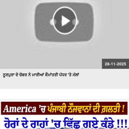
28-11-2025
ਨੂਰਪੁਰਾ ਦੇ ਚੋਬਰ ਨੇ ਮਾਰੀਆਂ ਕੌਮਾਂਤਰੀ ਪੱਧਰ 'ਤੇ ਮੱਲਾਂ