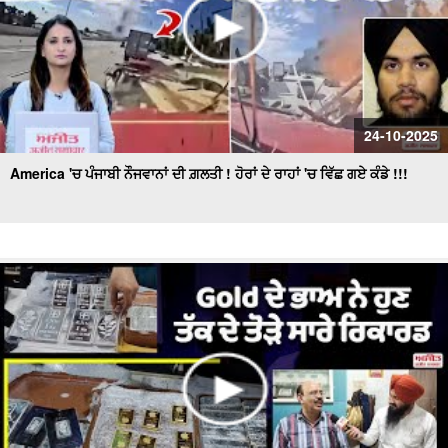
24-10-2025
America 'ਚ ਪੰਜਾਬੀ ਨੌਜਵਾਨਾਂ ਦੀ ਗ਼ਲਤੀ ! ਹੋਰਾਂ ਦੇ ਰਾਹਾਂ 'ਚ ਵਿੱਛ ਗਏ ਕੰਡੇ !!!