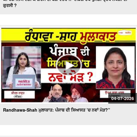
ਕੁਰਸੀ ?
Podcast :ਘਰ ਤੋਂ Kilimanjaro ਤੱਕ – ਇੱਕ ਪੰਜਾਬਣ ਦੀ ਹੈਰਾਨ ਕਰ
ਦੇਣ ਵਾਲੀ Story
ਕਿੰਗਸਟਨ ਪੈਲਿਸ ਲੰਡਨ ਵਿਚ “ਪੰਜਾਬ ਦੀਆਂ ਆਖਰੀ ਸਹਿਜ਼ਾਦੀਆਂ”
ਪ੍ਰਦਰਸ਼ਨੀ ਸ਼ੁਰੂ
ਪਿਓ ਪੁੱਤਾਂ ਦੀ ਤਿਕੜੀ ਸੋਸ਼ਲ ਮੀਡੀਆ ’ਤੇ ਲੋਕਾਂ ਨੂੰ ਹਸਾ ਹਸਾ ਕਰ ਰਹੀ
ਕਮਲੇ
ਵਿਸ਼ਵ ਰੰਗਮੰਚ ਦਿਵਸ 'ਤੇ ਵਿਸ਼ੇਸ਼ : ਪੰਜਾਬੀ ਰੰਗਮੰਚ ਨੂੰ ਚਣੌਤੀਆਂ....
ਭਾਜਪਾ ਪੰਜਾਬ ਵਿੱਚ 'ਛੋਟੇ ਭਰਾ' ਵਜੋਂ ਨਹੀਂ, ਸਗੋਂ ਆਪਣੇ ਦਮ 'ਤੇ 'ਚੋਣ
ਲੜੇਗੀ - ਅਮਿਤ ਸ਼ਾਹ
Covid ਤੋਂ ਬਾਅਦ ਭਾਰਤ 'ਚ ਤੇਜ਼ੀ ਨਾਲ ਵਧੀ Online Investors ਤੇ
04-07-2026
Demat Accounts ਦੀ ਗਿਣਤੀ
Randhawa-Shah ਮੁਲਾਕਾਤ: ਪੰਜਾਬ ਦੀ ਸਿਆਸਤ ’ਚ ਨਵਾਂ ਮੋੜ?”
ਨੂਰਪੁਰਾ ਦੇ ਚੋਬਰ ਨੇ ਮਾਰੀਆਂ ਕੌਮਾਂਤਰੀ ਪੱਧਰ 'ਤੇ ਮੱਲਾਂ
America 'ਚ ਪੰਜਾਬੀ ਨੌਜਵਾਨਾਂ ਦੀ ਗ਼ਲਤੀ ! ਹੋਰਾਂ ਦੇ ਰਾਹਾਂ 'ਚ ਵਿੱਛ