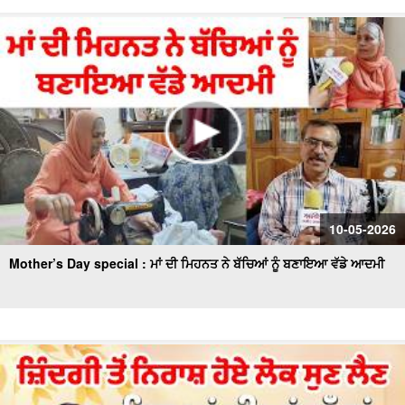
10-05-2026
Mother’s Day special : ਮਾਂ ਦੀ ਮਿਹਨਤ ਨੇ ਬੱਚਿਆਂ ਨੂੰ ਬਣਾਇਆ ਵੱਡੇ ਆਦਮੀ