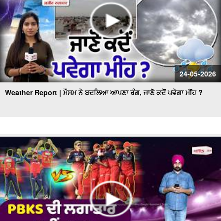
24-05-2026
Weather Report | ਮੌਸਮ ਨੇ ਬਦਲਿਆ ਆਪਣਾ ਰੰਗ, ਜਾਣੋ ਕਦੋਂ ਪਵੇਗਾ ਮੀਂਹ ?