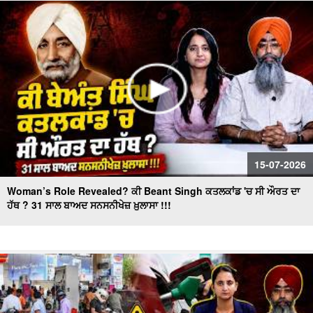
"BJP's masterplan to make inroads in Punjab!" ਕੀ ਪ੍ਰਧਾਨ
ਬਦਲ ਕੇ ਕਾਂਗਰਸ ਦਾ ਕਲੇਸ਼ ਹੋਵੇਗਾ ਖ਼ਤਮ ?
15-07-2026
Woman’s Role Revealed? ਕੀ Beant Singh ਕਤਲਕਾਂਡ 'ਚ ਸੀ ਔਰਤ ਦਾ
ਹੱਥ ? 31 ਸਾਲ ਬਾਅਦ ਸਨਸਨੀਖੇਜ਼ ਖ਼ੁਲਾਸਾ !!!