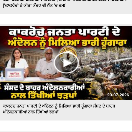
|'ਕਾਕਰੋਚਾਂ ਨੇ ਕੀਤਾ ਕੇਂਦਰ ਦੀ ਨੱਕ 'ਚ ਦਮ!'
'Nirvair ' ਦੀ ਮੌ/ਤ ਦਾ ਕੌਣ ਜ਼ਿੰਮੇਵਾਰ ? ਕਦੋਂ ਬੰਦ ਹੋਣਗੇ 'ਖ਼ੂਨੀ
Borewell'? Khabran De Aar Paar
Government ਦੀ ਪੇਸ਼ੀ ਤੋਂ ਬਾਅਦ ਉੱਠੇ ਸਵਾਲ ! ਕੌਣ ਕਰੂ ਬੇਅਦਬੀ
ਕਾਨੂੰਨ 'ਚ ਸੋਧਾਂ ? Khabran De Aar Paar
Ministers and MLAs Summoned at Sri Akal Takht Sahib
I ਸਰਕਾਰ ਸੰਜੀਦਾ ਹੁੰਦੀ ਤਾਂ ਇਹ ਨੌਬਤ ਨਾ ਆਉਂਦੀ
Hazur Sahib : ਸ੍ਰੀ ਹਜ਼ੂਰ ਸਾਹਿਬ ਦੇ ਐਕਟ ’ਚ ਤਬਦੀਲੀ ਦਾ ਫ਼ੈਸਲਾ
ਟਲਿਆਸਿੱਖ ਪ੍ਰਤੀਨਿਧੀਆਂ ਨਾਲ ਸਰਕਾਰ ਕਰੇਗੀ ਗੱਲ
AAP government’s dominance in Punjab,ਵਿਰੋਧੀ ਧਿਰ ਕਿਉਂ
ਫਿੱਕੀ? Khabran De Aar Paar
Congress falls behind in election activities! : ਕਦੋਂ ਮਿਲੇਗਾ
20-07-2026
ਪੰਜਾਬ ਕਾਂਗਰਸ ਨੂੰ ਨਵਾਂ ਪ੍ਰਧਾਨ?
ਕਾਕਰੋਚ ਜਨਤਾ ਪਾਰਟੀ ਦੇ ਅੰਦੋਲਨ ਨੂੰ ਮਿਲਿਆ ਭਾਰੀ ਹੂੰਗਾਰਾ ਸੰਸਦ ਦੇ ਬਾਹਰ
ਅੰਦੋਲਨਕਾਰੀਆਂ ਨਾਲ ਤਿੱਖੀਆਂ ਝੜਪਾਂ
How Important Is Punjab for BJP? ਕੌਮੀ ਪ੍ਰਧਾਨ Nitin
Nabin ਦਾ ਪਹਿਲਾ ਦੌਰਾ...
Nihang Singhs to Reimpose ‘Khalsa Tax’! ਕਿਥੋਂ ਤੱਕ ਸਹੀ ?