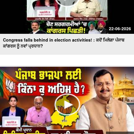
22-06-2026
Congress falls behind in election activities! : ਕਦੋਂ ਮਿਲੇਗਾ ਪੰਜਾਬ
ਕਾਂਗਰਸ ਨੂੰ ਨਵਾਂ ਪ੍ਰਧਾਨ?