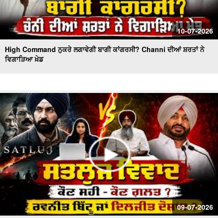
10-07-2026
High Command ਨੁਕਰੇ ਲਗਾਵੇਗੀ ਬਾਗੀ ਕਾਂਗਰਸੀ? Channi ਦੀਆਂ ਸ਼ਰਤਾਂ ਨੇ
ਵਿਗਾੜਿਆ ਖ਼ੇਡ
09-07-2026