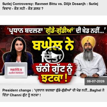
Sutlej Controversy: Ravneet Bittu vs. Diljit Dosanjh : Sutlej
ਵਿਵਾਦ - ਕੌਣ ਸਹੀ - ਕੌਣ ਗ਼ਲਤ ?
08-07-2026
President change : 'ਪ੍ਰਧਾਨ ਬਦਲਣਾ ਗੁੱਡੇ-ਗੁੱਡੀਆਂ' ਦੀ ਖੇਡ ਨਹੀਂ...Baghel ਨੇ
ਦਿੱਤਾ Channi ਗੁੱਟ ਨੂੰ ਝਟਕਾ !