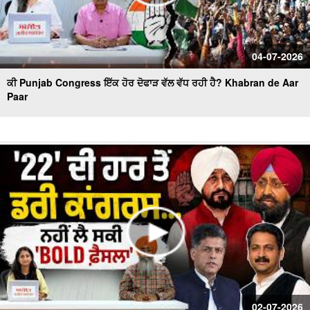
04-07-2026
ਕੀ Punjab Congress ਇੱਕ ਹੋਰ ਦੋਫਾੜ ਵੱਲ ਵੱਧ ਰਹੀ ਹੈ? Khabran de Aar
Paar
02-07-2026