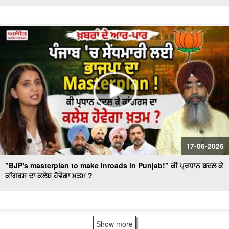
17-06-2026
"BJP's masterplan to make inroads in Punjab!" ਕੀ ਪ੍ਰਧਾਨ ਬਦਲ ਕੇ
ਕਾਂਗਰਸ ਦਾ ਕਲੇਸ਼ ਹੋਵੇਗਾ ਖ਼ਤਮ ?
Show more