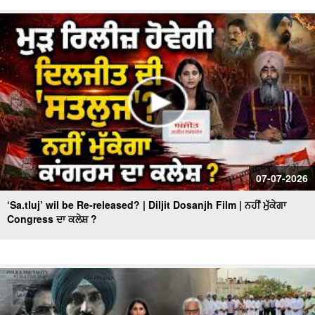
07-07-2026
‘Sa.tluj’ wil be Re-released? | Diljit Dosanjh Film | ਨਹੀਂ ਮੁੱਕੇਗਾ
Congress ਦਾ ਕਲੇਸ਼ ?