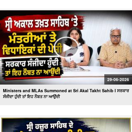
29-06-2026
Ministers and MLAs Summoned at Sri Akal Takht Sahib I ਸਰਕਾਰ
ਸੰਜੀਦਾ ਹੁੰਦੀ ਤਾਂ ਇਹ ਨੌਬਤ ਨਾ ਆਉਂਦੀ