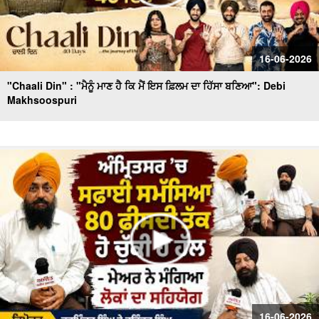
16-06-2026
"Chaali Din" : "ਮੈਨੂੰ ਮਾਣ ਹੈ ਕਿ ਮੈਂ ਇਸ ਫ਼ਿਲਮ ਦਾ ਹਿੱਸਾ ਬਣਿਆ": Debi
Makhsoospuri
16-06-2026