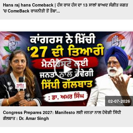
Hans raj hans Comeback | ਹੰਸ ਰਾਜ ਹੰਸ ਦਾ 13 ਸਾਲਾਂ ਬਾਅਦ ਸੰਗੀਤ ਜਗਤ
'ਚ ComeBack ਰਾਜਨੀਤੀ ਤੋਂ ਤੌਬਾ...
MLA Sukhanand ਦਾ ਖੁੱਲ੍ਹਾ challenge
Sunil Kumar Jakhar interview| ਪੰਜਾਬ ’ਚ BJP ਦੀ ਸਰਕਾਰ
ਬਣਨ ਨੂੰ ਲੈ ਜਾਖੜ ਨੇ ਕਰਤਾ ਵੱਡਾ ਦਾਅਵਾ
Exclusive : Surjit Singh Rakhra Interview, AAP ‘ਚ ਸ਼ਾਮਿਲ
ਹੋਣ ਮਗਰੋਂ
Mothers Day ਦੇ ਮੌਕੇ 'ਤੇ Special ਬੱਚਿਆਂ ਦੀਆਂ ਮਾਵਾਂ ਨਾਲ ਖ਼ਾਸ
ਗੱਲਬਾਤ
Punjab BJP ਦੀ Senior leadership ਦੀ DGP Gaurav Yadav
ਨਾਲ ਮੁਲਾਕਾਤ
"ਖਿਡਾਰੀ ਤੇ ਐਂਕਰ ਵਜੋਂ ਕਿਵੇਂ ਦਾ ਰਿਹਾ ਸਫ਼ਰ, ਆਓ ਕਰੀਏ ਕੌਮੀ
02-07-2026
ਖਿਡਾਰੀ ਗੁਰਮਿੰਦਰ ਸਿੰਘ ਭੁੱਲਰ ਨਾਲ ਸਿੱਧੀ ਗੱਲਬਾਤ"
Congress Prepares 2027: Manifesto ਲਈ ਜਨਤਾ ਨਾਲ ਹੋਵੇਗੀ ਸਿੱਧੀ
ਗੱਲਬਾਤ : Dr. Amar Singh
ਕਾਮਯਾਬੀ ਦੇ ਰਸਤੇ ’ਚ ਖੋਇਆ ਸਮਾਂ -ਮਾਂ ਦੀ ਆਖ਼ਰੀ ਪੁਕਾਰ ਦਾ
ਪਛਤਾਵਾ -ਸਟੇਟ ਐਵਾਰਡੀ ਰੇਸ਼ਮ ਕੌਰ