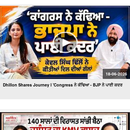
'ਆਪ' ਬਾਗ਼ੀਆਂ ਦੀ ਭਾਜਪਾ 'ਚ ਸ਼ਮੂਲੀਅਤ 'ਤੇ Tarun Chugh ਦਾ
ਧਮਾਕੇਦਾਰ ਇੰਟਰਵਿਊ
'ਇਸ ਵਾਰ 2 ਜਾਂ 9 ਆਉਣਗੀਆਂ - 92 ਨਹੀਂ ਆਉਂਦੀਆਂ' 'ਬਦਲਾਅ ਨੇ
ਸਾਨੂੰ ਡਰਾ'ਤਾ' - MLA Bawa Henry
18-06-2026
Dhillon Shares Journey l 'Congress ਨੇ ਕੱਢਿਆ - BJP ਨੇ ਪਾਈ ਕਦਰ