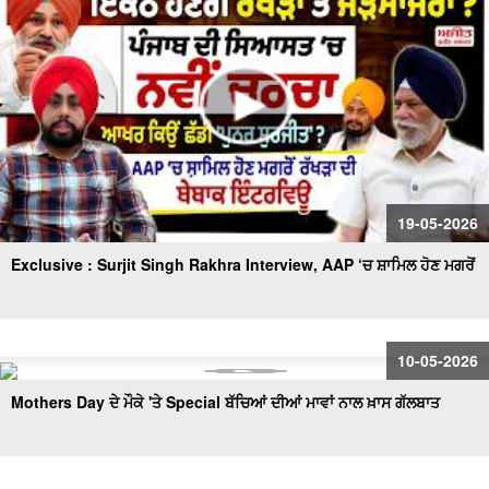
19-05-2026
Exclusive : Surjit Singh Rakhra Interview, AAP ‘ਚ ਸ਼ਾਮਿਲ ਹੋਣ ਮਗਰੋਂ
10-05-2026
Mothers Day ਦੇ ਮੌਕੇ 'ਤੇ Special ਬੱਚਿਆਂ ਦੀਆਂ ਮਾਵਾਂ ਨਾਲ ਖ਼ਾਸ ਗੱਲਬਾਤ