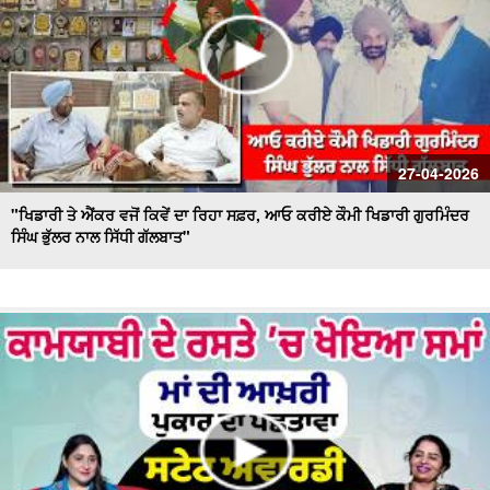
27-04-2026
"ਖਿਡਾਰੀ ਤੇ ਐਂਕਰ ਵਜੋਂ ਕਿਵੇਂ ਦਾ ਰਿਹਾ ਸਫ਼ਰ, ਆਓ ਕਰੀਏ ਕੌਮੀ ਖਿਡਾਰੀ ਗੁਰਮਿੰਦਰ
ਸਿੰਘ ਭੁੱਲਰ ਨਾਲ ਸਿੱਧੀ ਗੱਲਬਾਤ"