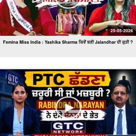
25-05-2026
Femina Miss India : Yashika Sharma ਕਿਵੇਂ ਬਣੀ Jalandhar ਦੀ ਕੁੜੀ ?