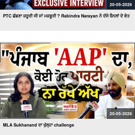
20-05-2026
PTC ਛੱਡਣਾ ਜ਼ਰੂਰੀ ਸੀ ਜਾਂ ਮਜ਼ਬੂਰੀ ? Rabindra Narayan ਨੇ ਦੱਸੇ ਚੈਨਲਾਂ ਦੇ ਭੇਤ
20-05-2026
MLA Sukhanand ਦਾ ਖੁੱਲ੍ਹਾ challenge