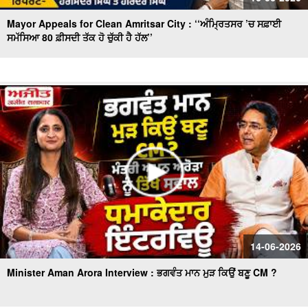
Mayor Appeals for Clean Amritsar City : ‘‘ਅੰਮ੍ਰਿਤਸਰ ’ਚ ਸਫ਼ਾਈ
ਸਮੱਸਿਆ 80 ਫ਼ੀਸਦੀ ਤੱਕ ਹੋ ਚੁੱਕੀ ਹੈ ਹੱਲ’’
14-06-2026
Minister Aman Arora Interview : ਭਗਵੰਤ ਮਾਨ ਮੁੜ ਕਿਉਂ ਬਣੂ CM ?