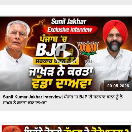
20-05-2026
Sunil Kumar Jakhar interview| ਪੰਜਾਬ ’ਚ BJP ਦੀ ਸਰਕਾਰ ਬਣਨ ਨੂੰ ਲੈ
ਜਾਖੜ ਨੇ ਕਰਤਾ ਵੱਡਾ ਦਾਅਵਾ