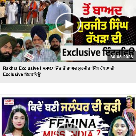
30-05-2026
Rakhra Exclusive l ਸਮਾਣਾ ਜਿੱਤ ਤੋਂ ਬਾਅਦ ਸੁਰਜੀਤ ਸਿੰਘ ਰੱਖੜਾ ਦੀ
Exclusive ਇੰਟਰਵਿਊ