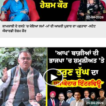
27-04-2026
ਕਾਮਯਾਬੀ ਦੇ ਰਸਤੇ ’ਚ ਖੋਇਆ ਸਮਾਂ -ਮਾਂ ਦੀ ਆਖ਼ਰੀ ਪੁਕਾਰ ਦਾ ਪਛਤਾਵਾ -ਸਟੇਟ
ਐਵਾਰਡੀ ਰੇਸ਼ਮ ਕੌਰ
25-04-2026