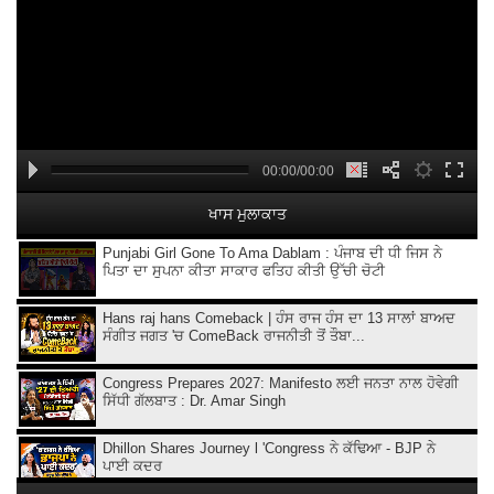
00:00/00:00
ਖਾਸ ਮੁਲਾਕਾਤ
Punjabi Girl Gone To Ama Dablam : ਪੰਜਾਬ ਦੀ ਧੀ ਜਿਸ ਨੇ
ਪਿਤਾ ਦਾ ਸੁਪਨਾ ਕੀਤਾ ਸਾਕਾਰ ਫਤਿਹ ਕੀਤੀ ਉੱਚੀ ਚੋਟੀ
Hans raj hans Comeback | ਹੰਸ ਰਾਜ ਹੰਸ ਦਾ 13 ਸਾਲਾਂ ਬਾਅਦ
ਸੰਗੀਤ ਜਗਤ 'ਚ ComeBack ਰਾਜਨੀਤੀ ਤੋਂ ਤੌਬਾ...
Congress Prepares 2027: Manifesto ਲਈ ਜਨਤਾ ਨਾਲ ਹੋਵੇਗੀ
ਸਿੱਧੀ ਗੱਲਬਾਤ : Dr. Amar Singh
Dhillon Shares Journey l 'Congress ਨੇ ਕੱਢਿਆ - BJP ਨੇ
ਪਾਈ ਕਦਰ