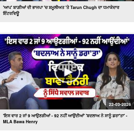
'ਆਪ' ਬਾਗ਼ੀਆਂ ਦੀ ਭਾਜਪਾ 'ਚ ਸ਼ਮੂਲੀਅਤ 'ਤੇ Tarun Chugh ਦਾ ਧਮਾਕੇਦਾਰ
ਇੰਟਰਵਿਊ
22-03-2026
'ਇਸ ਵਾਰ 2 ਜਾਂ 9 ਆਉਣਗੀਆਂ - 92 ਨਹੀਂ ਆਉਂਦੀਆਂ' 'ਬਦਲਾਅ ਨੇ ਸਾਨੂੰ ਡਰਾ'ਤਾ' -
MLA Bawa Henry