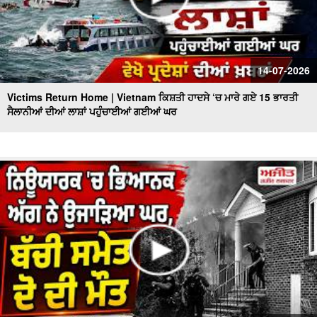
14-07-2026
Victims Return Home | Vietnam ਕਿਸ਼ਤੀ ਹਾਦਸੇ ‘ਚ ਮਾਰੇ ਗਏ 15 ਭਾਰਤੀ
ਸੈਲਾਨੀਆਂ ਦੀਆਂ ਲਾਸ਼ਾਂ ਪਹੁੰਚਾਈਆਂ ਗਈਆਂ ਘਰ