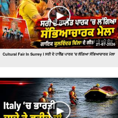
21-07-2026
Cultural Fair In Surrey l ਸਰੀ ਦੇ ਹਾਲੈਂਡ ਪਾਰਕ 'ਚ ਲੱਗਿਆ ਸੱਭਿਆਚਾਰਕ ਮੇਲਾ