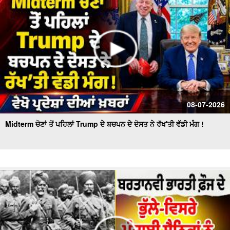
08-07-2026
Midterm ਚੋਣਾਂ ਤੋਂ ਪਹਿਲਾਂ Trump ਦੇ ਬਚਪਨ ਦੇ ਦੋਸਤ ਨੇ ਰੱਖ'ਤੀ ਵੱਡੀ ਮੰਗ !