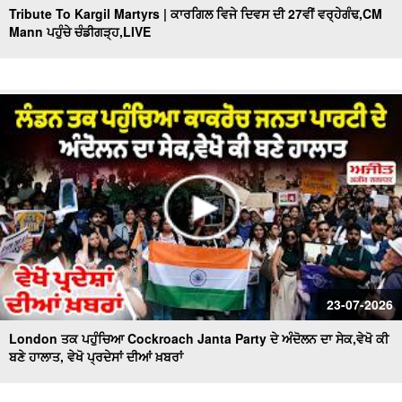
Tribute To Kargil Martyrs | ਕਾਰਗਿਲ ਵਿਜੇ ਦਿਵਸ ਦੀ 27ਵੀਂ ਵਰ੍ਹੇਗੰਢ,CM
Mann ਪਹੁੰਚੇ ਚੰਡੀਗੜ੍ਹ,LIVE
23-07-2026
London ਤਕ ਪਹੁੰਚਿਆ Cockroach Janta Party ਦੇ ਅੰਦੋਲਨ ਦਾ ਸੇਕ,ਵੇਖੋ ਕੀ
ਬਣੇ ਹਾਲਾਤ, ਵੇਖੋ ਪ੍ਰਦੇਸਾਂ ਦੀਆਂ ਖ਼ਬਰਾਂ