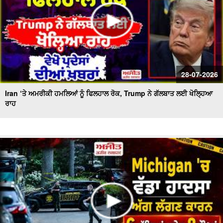
28-07-2026
Iran ‘ਤੇ ਅਮਰੀਕੀ ਹਮਲਿਆਂ ਨੂੰ ਫਿਲਹਾਲ ਰੋਕ, Trump ਨੇ ਗੱਲਬਾਤ ਲਈ ਖੋਲ੍ਹਿਆ
ਰਾਹ