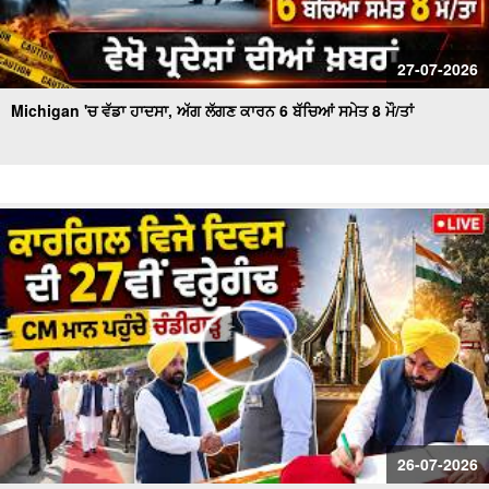
27-07-2026
Michigan 'ਚ ਵੱਡਾ ਹਾਦਸਾ, ਅੱਗ ਲੱਗਣ ਕਾਰਨ 6 ਬੱਚਿਆਂ ਸਮੇਤ 8 ਮੌ/ਤਾਂ
26-07-2026