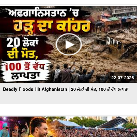
22-07-2026
Deadly Floods Hit Afghanistan | 20 ਲੋਕਾਂ ਦੀ ਮੌਤ, 100 ਤੋਂ ਵੱਧ ਲਾਪਤਾ