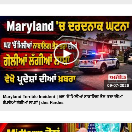
09-07-2026
Maryland Terrible Incident | ਘਰ 'ਚੋਂ ਮਿਲੀਆਂ ਨਾਬਾਲਿਗ ਭੈਣ-ਭਰਾ ਦੀਆਂ
ਗੋ.ਲੀਆਂ ਲੱਗੀਆਂ ਲਾ.ਸ਼ਾਂ | des Pardes