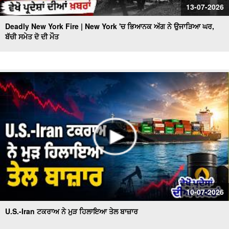
13-07-2026
Deadly New York Fire | New York 'ਚ ਭਿਆਨਕ ਅੱਗ ਨੇ ਉਜਾੜਿਆ ਘਰ,
ਬੱਚੀ ਸਮੇਤ ਦੋ ਦੀ ਮੌਤ
10-07-2026
U.S.-Iran ਟਕਰਾਅ ਨੇ ਮੁੜ ਹਿਲਾਇਆ ਤੇਲ ਬਾਜ਼ਾਰ