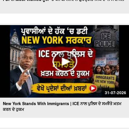
Indian Attacked in America, ਚਾਕੂ ਨਾਲ 15 ਵਾਰੀ ਕੀਤੇ ਵਾਰ,
ਵੇਖੋ ਪ੍ਰਦੇਸਾਂ ਦੀਆਂ ਖ਼ਬਰਾਂ
ਅੱਧੀ ਰਾਤ ਤੋਂ ਬਾਅਦ 16 ਤੇ 17 ਸਾਲ ਦੇ ਨੌਜਵਾਨਾਂ ਲਈ
Trump Faces IRS Probe l IRS ਮਾਮਲੇ ‘ਚ ਘਿਰਿਆ Trump
ਪ੍ਰਸ਼ਾਸਨ
Victims Return Home | Vietnam ਕਿਸ਼ਤੀ ਹਾਦਸੇ ‘ਚ ਮਾਰੇ ਗਏ
15 ਭਾਰਤੀ ਸੈਲਾਨੀਆਂ ਦੀਆਂ ਲਾਸ਼ਾਂ ਪਹੁੰਚਾਈਆਂ ਗਈਆਂ ਘਰ
Deadly New York Fire | New York 'ਚ ਭਿਆਨਕ ਅੱਗ ਨੇ
ਉਜਾੜਿਆ ਘਰ, ਬੱਚੀ ਸਮੇਤ ਦੋ ਦੀ ਮੌਤ
U.S.-Iran ਟਕਰਾਅ ਨੇ ਮੁੜ ਹਿਲਾਇਆ ਤੇਲ ਬਾਜ਼ਾਰ
31-07-2026
New York Stands With Immigrants | ICE ਨਾਲ ਪੁਲਿਸ ਦੇ ਸਮਝੌਤੇ ਖ਼ਤਮ
ਕਰਨ ਦੇ ਹੁਕਮ
Maryland Terrible Incident | ਘਰ 'ਚੋਂ ਮਿਲੀਆਂ ਨਾਬਾਲਿਗ ਭੈਣ-
ਭਰਾ ਦੀਆਂ ਗੋ.ਲੀਆਂ ਲੱਗੀਆਂ ਲਾ.ਸ਼ਾਂ | des Pardes
Midterm ਚੋਣਾਂ ਤੋਂ ਪਹਿਲਾਂ Trump ਦੇ ਬਚਪਨ ਦੇ ਦੋਸਤ ਨੇ ਰੱਖ'ਤੀ ਵੱਡੀ