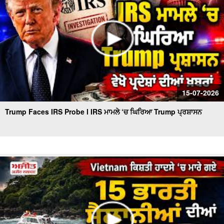
15-07-2026
Trump Faces IRS Probe l IRS ਮਾਮਲੇ ‘ਚ ਘਿਰਿਆ Trump ਪ੍ਰਸ਼ਾਸਨ