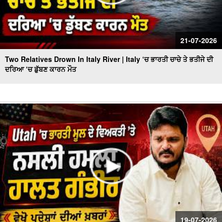
21-07-2026
Two Relatives Drown In Italy River | Italy ‘ਚ ਭਾਰਤੀ ਚਾਚੇ ਤੇ ਭਤੀਜੇ ਦੀ
ਦਰਿਆ ‘ਚ ਡੁੱਬਣ ਕਾਰਨ ਮੌਤ
19-07-2026