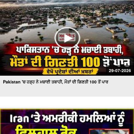
ਮੰਗ !
ਬਰਤਾਨਵੀ ਭਾਰਤੀ ਫ਼ੌਜ ਦੇ ਭੁੱਲੇ-ਵਿਸਰੇ ਪੰਜਾਬੀ ਸੈਨਿਕਾਂ ਨੂੰ ਸਦੀ ਬਾਅਦ
ਮਿਲਿਆ ਪਹਿਲੇ ਵਿਸ਼ਵ ਯੁੱਧ ਦਾ ਸਨਮਾਨ
29-07-2026
Pakistan 'ਚ ਹੜ੍ਹ ਨੇ ਮਚਾਈ ਤਬਾਹੀ, ਮੌਤਾਂ ਦੀ ਗਿਣਤੀ 100 ਤੋਂ ਪਾਰ