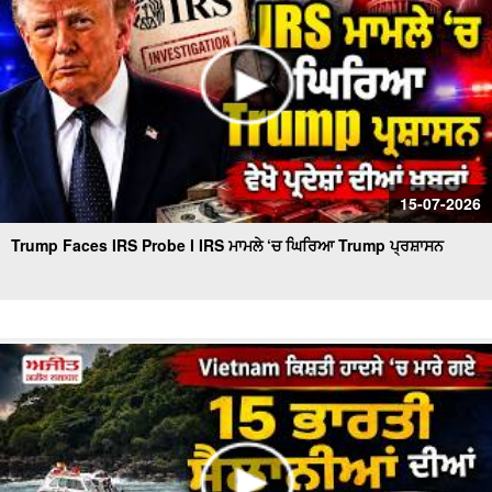
15-07-2026
Trump Faces IRS Probe l IRS ਮਾਮਲੇ ‘ਚ ਘਿਰਿਆ Trump ਪ੍ਰਸ਼ਾਸਨ