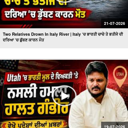
21-07-2026
Two Relatives Drown In Italy River | Italy ‘ਚ ਭਾਰਤੀ ਚਾਚੇ ਤੇ ਭਤੀਜੇ ਦੀ
ਦਰਿਆ ‘ਚ ਡੁੱਬਣ ਕਾਰਨ ਮੌਤ
19-07-2026