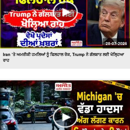
28-07-2026
Iran ‘ਤੇ ਅਮਰੀਕੀ ਹਮਲਿਆਂ ਨੂੰ ਫਿਲਹਾਲ ਰੋਕ, Trump ਨੇ ਗੱਲਬਾਤ ਲਈ ਖੋਲ੍ਹਿਆ
ਰਾਹ