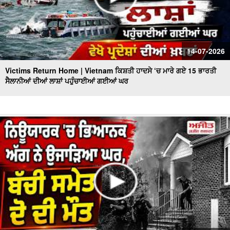
14-07-2026
Victims Return Home | Vietnam ਕਿਸ਼ਤੀ ਹਾਦਸੇ ‘ਚ ਮਾਰੇ ਗਏ 15 ਭਾਰਤੀ
ਸੈਲਾਨੀਆਂ ਦੀਆਂ ਲਾਸ਼ਾਂ ਪਹੁੰਚਾਈਆਂ ਗਈਆਂ ਘਰ