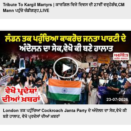
Tribute To Kargil Martyrs | ਕਾਰਗਿਲ ਵਿਜੇ ਦਿਵਸ ਦੀ 27ਵੀਂ ਵਰ੍ਹੇਗੰਢ,CM
Mann ਪਹੁੰਚੇ ਚੰਡੀਗੜ੍ਹ,LIVE
23-07-2026
London ਤਕ ਪਹੁੰਚਿਆ Cockroach Janta Party ਦੇ ਅੰਦੋਲਨ ਦਾ ਸੇਕ,ਵੇਖੋ ਕੀ
ਬਣੇ ਹਾਲਾਤ, ਵੇਖੋ ਪ੍ਰਦੇਸਾਂ ਦੀਆਂ ਖ਼ਬਰਾਂ