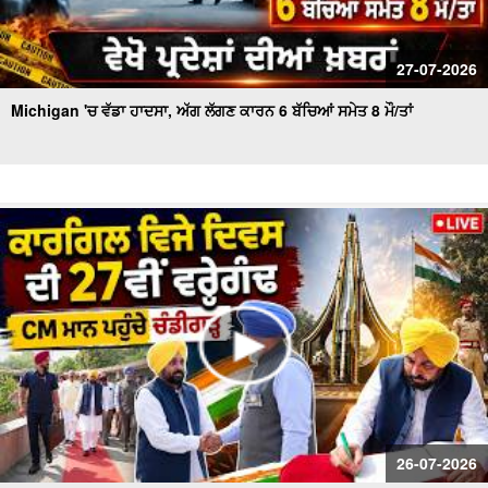
27-07-2026
Michigan 'ਚ ਵੱਡਾ ਹਾਦਸਾ, ਅੱਗ ਲੱਗਣ ਕਾਰਨ 6 ਬੱਚਿਆਂ ਸਮੇਤ 8 ਮੌ/ਤਾਂ
26-07-2026