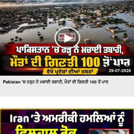
ਮੰਗ !
ਬਰਤਾਨਵੀ ਭਾਰਤੀ ਫ਼ੌਜ ਦੇ ਭੁੱਲੇ-ਵਿਸਰੇ ਪੰਜਾਬੀ ਸੈਨਿਕਾਂ ਨੂੰ ਸਦੀ ਬਾਅਦ
ਮਿਲਿਆ ਪਹਿਲੇ ਵਿਸ਼ਵ ਯੁੱਧ ਦਾ ਸਨਮਾਨ
29-07-2026
Pakistan 'ਚ ਹੜ੍ਹ ਨੇ ਮਚਾਈ ਤਬਾਹੀ, ਮੌਤਾਂ ਦੀ ਗਿਣਤੀ 100 ਤੋਂ ਪਾਰ