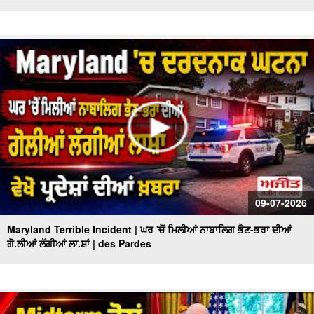
09-07-2026
Maryland Terrible Incident | ਘਰ 'ਚੋਂ ਮਿਲੀਆਂ ਨਾਬਾਲਿਗ ਭੈਣ-ਭਰਾ ਦੀਆਂ
ਗੋ.ਲੀਆਂ ਲੱਗੀਆਂ ਲਾ.ਸ਼ਾਂ | des Pardes