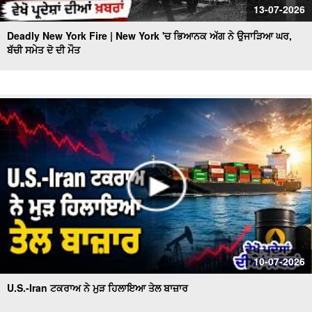
13-07-2026
Deadly New York Fire | New York 'ਚ ਭਿਆਨਕ ਅੱਗ ਨੇ ਉਜਾੜਿਆ ਘਰ,
ਬੱਚੀ ਸਮੇਤ ਦੋ ਦੀ ਮੌਤ
10-07-2026
U.S.-Iran ਟਕਰਾਅ ਨੇ ਮੁੜ ਹਿਲਾਇਆ ਤੇਲ ਬਾਜ਼ਾਰ