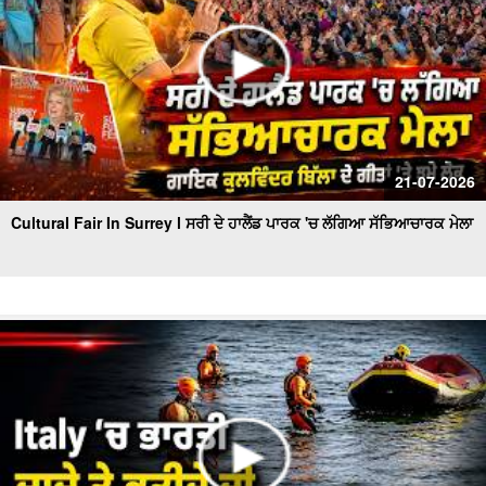
21-07-2026
Cultural Fair In Surrey l ਸਰੀ ਦੇ ਹਾਲੈਂਡ ਪਾਰਕ 'ਚ ਲੱਗਿਆ ਸੱਭਿਆਚਾਰਕ ਮੇਲਾ