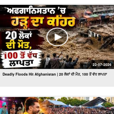
22-07-2026
Deadly Floods Hit Afghanistan | 20 ਲੋਕਾਂ ਦੀ ਮੌਤ, 100 ਤੋਂ ਵੱਧ ਲਾਪਤਾ