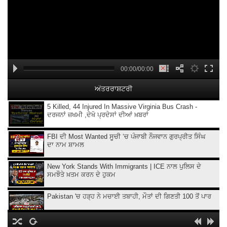
00:00/00:00
ਅੰਤਰਰਾਸ਼ਟਰੀ
5 Killed, 44 Injured In Massive Virginia Bus Crash -
ਦਰਜਨਾਂ ਜ਼ਖਮੀ ,ਦੇਖੋ ਪ੍ਰਦੇਸਾਂ ਦੀਆਂ ਖ਼ਬਰਾਂ
FBI ਦੀ Most Wanted ਸੂਚੀ ‘ਚ ਪੰਜਾਬੀ ਨੌਜਵਾਨ ਗੁਰਪ੍ਰੀਤ ਸਿੰਘ
ਦਾ ਨਾਮ ਸ਼ਾਮਲ
New York Stands With Immigrants | ICE ਨਾਲ ਪੁਲਿਸ ਦੇ
ਸਮਝੌਤੇ ਖ਼ਤਮ ਕਰਨ ਦੇ ਹੁਕਮ
Pakistan 'ਚ ਹੜ੍ਹ ਨੇ ਮਚਾਈ ਤਬਾਹੀ, ਮੌਤਾਂ ਦੀ ਗਿਣਤੀ 100 ਤੋਂ ਪਾਰ
Iran ‘ਤੇ ਅਮਰੀਕੀ ਹਮਲਿਆਂ ਨੂੰ ਫਿਲਹਾਲ ਰੋਕ, Trump ਨੇ ਗੱਲਬਾਤ