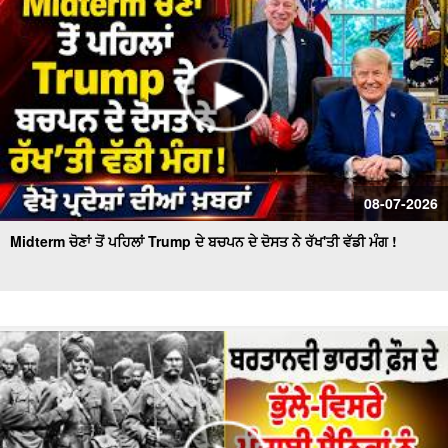
08-07-2026
Midterm ਚੋਣਾਂ ਤੋਂ ਪਹਿਲਾਂ Trump ਦੇ ਬਚਪਨ ਦੇ ਦੋਸਤ ਨੇ ਰੱਖ'ਤੀ ਵੱਡੀ ਮੰਗ !