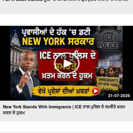
Indian Attacked in America, ਚਾਕੂ ਨਾਲ 15 ਵਾਰੀ ਕੀਤੇ ਵਾਰ,
ਵੇਖੋ ਪ੍ਰਦੇਸਾਂ ਦੀਆਂ ਖ਼ਬਰਾਂ
ਅੱਧੀ ਰਾਤ ਤੋਂ ਬਾਅਦ 16 ਤੇ 17 ਸਾਲ ਦੇ ਨੌਜਵਾਨਾਂ ਲਈ
Trump Faces IRS Probe l IRS ਮਾਮਲੇ ‘ਚ ਘਿਰਿਆ Trump
ਪ੍ਰਸ਼ਾਸਨ
Victims Return Home | Vietnam ਕਿਸ਼ਤੀ ਹਾਦਸੇ ‘ਚ ਮਾਰੇ ਗਏ
15 ਭਾਰਤੀ ਸੈਲਾਨੀਆਂ ਦੀਆਂ ਲਾਸ਼ਾਂ ਪਹੁੰਚਾਈਆਂ ਗਈਆਂ ਘਰ
Deadly New York Fire | New York 'ਚ ਭਿਆਨਕ ਅੱਗ ਨੇ
ਉਜਾੜਿਆ ਘਰ, ਬੱਚੀ ਸਮੇਤ ਦੋ ਦੀ ਮੌਤ
U.S.-Iran ਟਕਰਾਅ ਨੇ ਮੁੜ ਹਿਲਾਇਆ ਤੇਲ ਬਾਜ਼ਾਰ
31-07-2026
New York Stands With Immigrants | ICE ਨਾਲ ਪੁਲਿਸ ਦੇ ਸਮਝੌਤੇ ਖ਼ਤਮ
ਕਰਨ ਦੇ ਹੁਕਮ
Maryland Terrible Incident | ਘਰ 'ਚੋਂ ਮਿਲੀਆਂ ਨਾਬਾਲਿਗ ਭੈਣ-
ਭਰਾ ਦੀਆਂ ਗੋ.ਲੀਆਂ ਲੱਗੀਆਂ ਲਾ.ਸ਼ਾਂ | des Pardes
Midterm ਚੋਣਾਂ ਤੋਂ ਪਹਿਲਾਂ Trump ਦੇ ਬਚਪਨ ਦੇ ਦੋਸਤ ਨੇ ਰੱਖ'ਤੀ ਵੱਡੀ