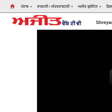
ਪੰਜਾਬ
ਰਾਸ਼ਟਰੀ / ਅੰਤਰਰਾਸ਼ਟਰੀ
ਅਜੀਤ ਬੁਲੇਟਿਨ
ਫ਼ਿ
Shreyas