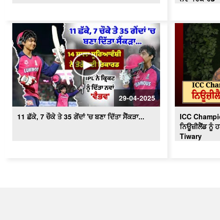
29-04-2025
11 ਛੱਕੇ, 7 ਚੌਕੇ ਤੇ 35 ਗੇਂਦਾਂ 'ਚ ਬਣਾ ਦਿੱਤਾ ਸੈਂਕੜਾ...
ICC Champio
ਨਿਊਜ਼ੀਲੈਂਡ ਨੂੰ
Tiwary