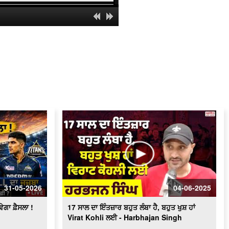
11 ਛੱਕੇ, 7 ਚੌਕੇ ਤੇ 35 ਗੇਂਦਾਂ 'ਚ ਬਣਾ ਦਿੱਤਾ
ਸੈਂਕੜਾ...
ICC Champions Trophy 2025 final :
ਨਿਊਜ਼ੀਲੈਂਡ ਨੂੰ ਹਲਕੇ 'ਚ ਨਾ ਲਿਆ ਜਾਵੇ -
Manoj Tiwary
Champions Trophy Virat, Rohit ਲਈ
ਆਪਣੀ ਕਾਬਲੀਅਤ ਦਿਖਾਉਣ ਦਾ ਇਕ ਮੌਕਾ -
Harbhajan Singh
ਮਨੋਵਿਗਿਆਨਕ ਤੌਰ 'ਤੇ ਗਲਤ ਸੰਕੇਤ ਹੈ Rohit
Sharma ਨੂੰ ਕਪਤਾਨੀ ਤੋਂ ਹਟਾਇਆ ਜਾਣਾ -
Navjot Singh Sidhu
31-05-2026
04-06-2025
ਗਾ ਫ਼ੈਸਲਾ !
17 ਸਾਲ ਦਾ ਇੰਤਜ਼ਾਰ ਬਹੁਤ ਲੰਬਾ ਹੈ, ਬਹੁਤ ਖੁਸ਼ ਹਾਂ
Virat Kohli ਲਈ - Harbhajan Singh