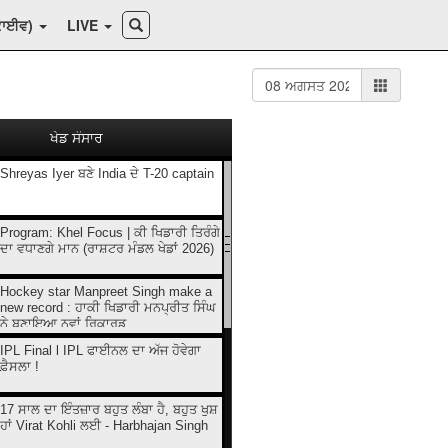
ਕਾਈਵ)
LIVE
ਖੇਡ ਸੰਸਾਰ
Shreyas Iyer ਬਣੇ India ਦੇ T-20 captain
Program: Khel Focus | ਕੀ ਖਿਡਾਰੀ ਤਿਰੰਗੇ
ਦਾ ਵਧਾਣਗੇ ਮਾਨ (ਰਾਸ਼ਟਰ ਮੰਡਲ ਖੇਡਾਂ 2026)
Hockey star Manpreet Singh make a
new record : ਹਾਕੀ ਖਿਡਾਰੀ ਮਨਪ੍ਰੀਤ ਸਿੰਘ
ਨੇ ਬਣਾਇਆ ਨਵਾਂ ਰਿਕਾਰਡ
IPL Final l IPL ਫਾਈਨਲ ਦਾ ਅੱਜ ਹੋਵੇਗਾ
ਫ਼ੈਸਲਾ !
17 ਸਾਲ ਦਾ ਇੰਤਜ਼ਾਰ ਬਹੁਤ ਲੰਬਾ ਹੈ, ਬਹੁਤ ਖੁਸ਼
ਹਾਂ Virat Kohli ਲਈ - Harbhajan Singh