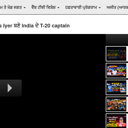
ਲਮ ਤੇ ਖੇਡ ਜਗਤ
ਵੈੱਬ ਟੀਵੀ ਵਿਸ਼ੇਸ਼
ਹਫ਼ਤਾਵਾਰੀ ਪ੍ਰੋਗਰਾਮ
ਅਜੀਤ (ਆਰ
 Iyer ਬਣੇ India ਦੇ T-20 captain