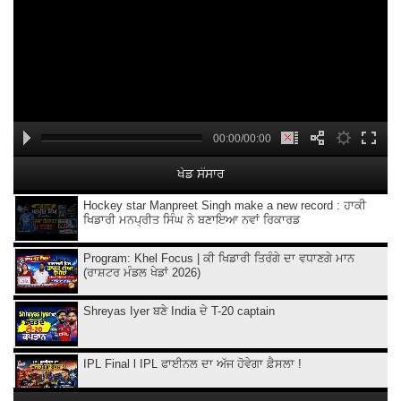
00:00/00:00
ਖੇਡ ਸੰਸਾਰ
Hockey star Manpreet Singh make a new record : ਹਾਕੀ
ਖਿਡਾਰੀ ਮਨਪ੍ਰੀਤ ਸਿੰਘ ਨੇ ਬਣਾਇਆ ਨਵਾਂ ਰਿਕਾਰਡ
Program: Khel Focus | ਕੀ ਖਿਡਾਰੀ ਤਿਰੰਗੇ ਦਾ ਵਧਾਣਗੇ ਮਾਨ
(ਰਾਸ਼ਟਰ ਮੰਡਲ ਖੇਡਾਂ 2026)
Shreyas Iyer ਬਣੇ India ਦੇ T-20 captain
IPL Final l IPL ਫਾਈਨਲ ਦਾ ਅੱਜ ਹੋਵੇਗਾ ਫ਼ੈਸਲਾ !