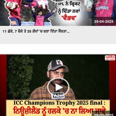
29-04-2025
11 ਛੱਕੇ, 7 ਚੌਕੇ ਤੇ 35 ਗੇਂਦਾਂ 'ਚ ਬਣਾ ਦਿੱਤਾ ਸੈਂਕੜਾ...
09-03-2025