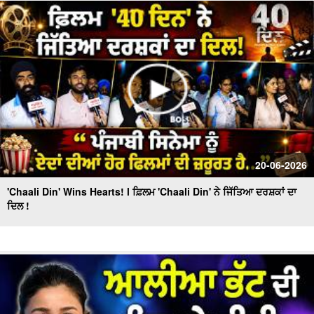
20-06-2026
'Chaali Din' Wins Hearts! l ਫ਼ਿਲਮ 'Chaali Din' ਨੇ ਜਿੱਤਿਆ ਦਰਸ਼ਕਾਂ ਦਾ
ਦਿਲ !