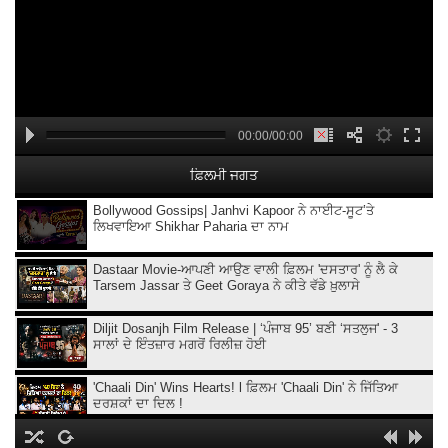
00:00/00:00
ਫ਼ਿਲਮੀ ਜਗਤ
Bollywood Gossips| Janhvi Kapoor ਨੇ ਨਾਈਟ-ਸੂਟ’ਤੇ
ਲਿਖਵਾਇਆ Shikhar Paharia ਦਾ ਨਾਮ
Dastaar Movie-ਆਪਣੀ ਆਉਣ ਵਾਲੀ ਫ਼ਿਲਮ 'ਦਸਤਾਰ' ਨੂੰ ਲੈ ਕੇ
Tarsem Jassar ਤੇ Geet Goraya ਨੇ ਕੀਤੇ ਵੱਡੇ ਖ਼ੁਲਾਸੇ
Diljit Dosanjh Film Release | ‘ਪੰਜਾਬ 95’ ਬਣੀ ‘ਸਤਲੁਜ' - 3
ਸਾਲਾਂ ਦੇ ਇੰਤਜ਼ਾਰ ਮਗਰੋਂ ਰਿਲੀਜ਼ ਹੋਈ
'Chaali Din' Wins Hearts! l ਫ਼ਿਲਮ 'Chaali Din' ਨੇ ਜਿੱਤਿਆ
ਦਰਸ਼ਕਾਂ ਦਾ ਦਿਲ !
Bollywood Gossips with Taran : Aamir Khan ਦੇ ਮੁੰਡੇ