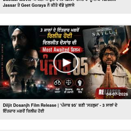
Jassar ਤੇ Geet Goraya ਨੇ ਕੀਤੇ ਵੱਡੇ ਖ਼ੁਲਾਸੇ
04-07-2026
Diljit Dosanjh Film Release | ‘ਪੰਜਾਬ 95’ ਬਣੀ ‘ਸਤਲੁਜ' - 3 ਸਾਲਾਂ ਦੇ
ਇੰਤਜ਼ਾਰ ਮਗਰੋਂ ਰਿਲੀਜ਼ ਹੋਈ