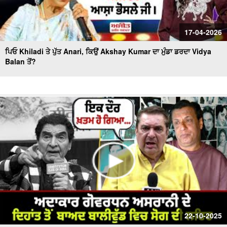
17-04-2026
ਪਿਓ Khiladi ਤੇ ਪੁੱਤ Anari, ਕਿਉਂ Akshay Kumar ਦਾ ਮੁੰਡਾ ਡਰਦਾ Vidya
Balan ਤੋਂ?
22-10-2025