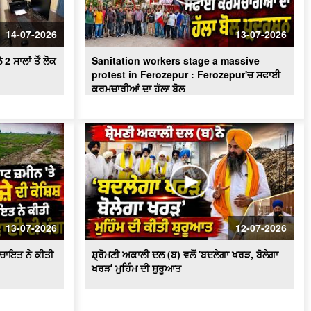
ਪਾਣੀ ਦੀ ਸੁਚੱਜੀ ਵਰਤੋਂ ਨੂੰ ਯਕੀਨੀ ਬਣਾਇਆ
ਜਾਵੇਗਾ - ਬਰਿੰਦਰ ਕੁਮਾਰ ਗੋਇਲ
14-07-2026
13-07-2026
 ਸਾਲਾਂ ਤੋੰ ਲੋਕ
Sanitation workers stage a massive
protest in Ferozepur : Ferozepur'ਚ ਸਫਾਈ
ਕਰਮਚਾਰੀਆਂ ਦਾ ਹੱਲਾ ਬੋਲ
13-07-2026
12-07-2026
ਪੰਚਾਇਤ ਨੇ ਕੀਤੀ
ਸ਼੍ਰੋਮਣੀ ਅਕਾਲੀ ਦਲ (ਬ) ਵਲੋਂ 'ਬਦਲੇਗਾ ਖਰੜ, ਬੋਲੇਗਾ
ਖਰੜ' ਮੁਹਿੰਮ ਦੀ ਸ਼ੁਰੂਆਤ