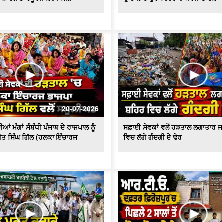
20-07-2026
ਆਂ ਮੰਗਾਂ ਸੰਬੰਧੀ ਪੰਜਾਬ ਦੇ ਰਾਜਪਾਲ ਨੂੰ
ਸਫ਼ਾਈ ਸੇਵਕਾਂ ਵਲੋਂ ਹੜਤਾਲ ਲਗਾਤਾਰ ਜ
ੀਤ ਸਿੰਘ ਗਿੱਲ (ਹਲਕਾ ਇੰਚਾਰਜ
ਵਿਚ ਲੱਗੇ ਗੰਦਗੀ ਦੇ ਢੇਰ