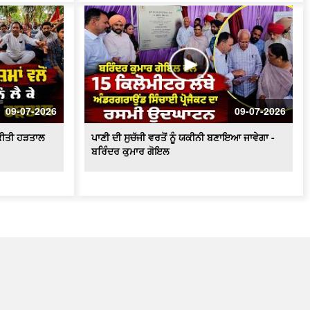
09-07-2026
09-07-2026
ੇ ਕੀਤੀ ਹੜਤਾਲ
ਪਾਣੀ ਦੀ ਸੁਚੱਜੀ ਵਰਤੋਂ ਨੂੰ ਯਕੀਨੀ ਬਣਾਇਆ ਜਾਵੇਗਾ -
ਬਰਿੰਦਰ ਕੁਮਾਰ ਗੋਇਲ