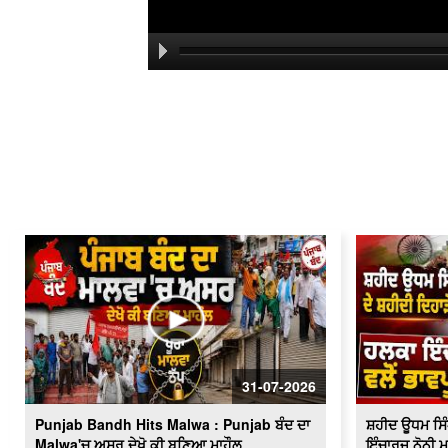
31-07-2026
Punjab Bandh Hits Malwa : Punjab ਬੰਦ ਦਾ
ਸ਼ਹੀਦ ਊਧਮ ਸਿੰਘ
Malwa'ਚ ਅਸਰ ਦੇਖੋ ਕੀ ਬਣਿਆ ਮਾਹੌਲ
ਇੰਚਾਰਜ ਨੋਨੀ ਮ