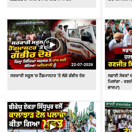
22-07-2026
ਸਰਕਾਰੀ ਸਕੂਲ 'ਚ ਹੈੱਡਮਾਸਟਰ 'ਤੇ ਲੱਗੇ ਗੰਭੀਰ ਦੋਸ਼
ਸਫ਼ਾਈ ਸੇਵਕਾਂ ਦੀ
ਮਿਲਾਂਗਾ - ਰਣਜ
ਭਾਜਪਾ)