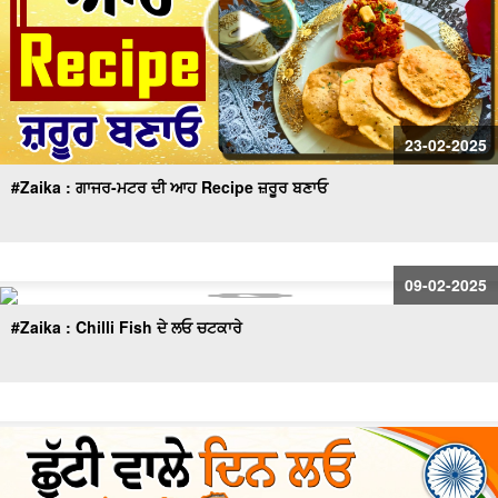
23-02-2025
#Zaika : ਗਾਜਰ-ਮਟਰ ਦੀ ਆਹ Recipe ਜ਼ਰੂਰ ਬਣਾਓ
09-02-2025
#Zaika : Chilli Fish ਦੇ ਲਓ ਚਟਕਾਰੇ