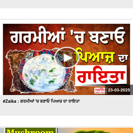
23-03-2025
#Zaika : ਗਰਮੀਆਂ 'ਚ ਬਣਾਓ ਪਿਆਜ਼ ਦਾ ਰਾਇਤਾ