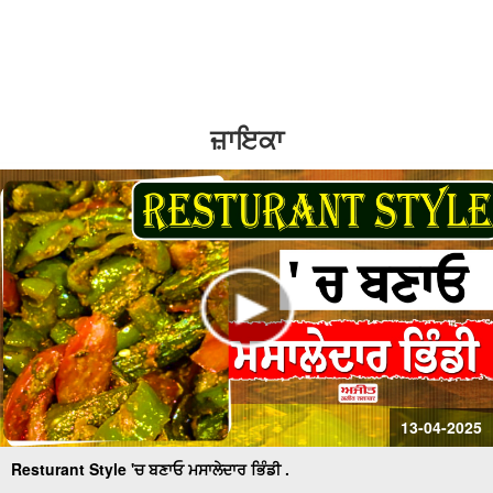
2
1.5
#Zaika : Chilli Fish ਦੇ ਲਓ ਚਟਕਾਰੇ
1.25
normal
#Zaika : ਛੁੱਟੀ ਵਾਲੇ ਦਿਨ ਲਓ Ranga Rang Idli ਦਾ ਮਜ਼ਾ
0.5
ਜ਼ਾਇਕਾ
0.25
#Zaika : Sunday ਨੂੰ ਘਰ ਬਣਾਓ Cheese Cake .
#Zaika : ਲੋਹੜੀ ਮੌਕੇ ਬਣਾਓ ਮੁਰਮੂਰਾ
#Zaika : ਖੰਡ ਨਹੀਂ ਖਾਣੀ ? ਤਾਂ ਹੁਣ ਘਰ ਬਣਾ ਕੇ ਖਾਓ Sugar Free
Cookies .
13-04-2025
Resturant Style 'ਚ ਬਣਾਓ ਮਸਾਲੇਦਾਰ ਭਿੰਡੀ .