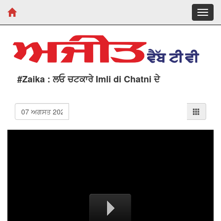
Toggl
navig
#Zaika : ਲਓ ਚਟਕਾਰੇ Imli di Chatni ਦੇ