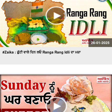
26-01-2025
#Zaika : ਛੁੱਟੀ ਵਾਲੇ ਦਿਨ ਲਓ Ranga Rang Idli ਦਾ ਮਜ਼ਾ