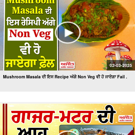
02-03-2025
Mushroom Masala ਦੀ ਇਸ Recipe ਅੱਗੇ Non Veg ਵੀ ਹੋ ਜਾਏਗਾ Fail .