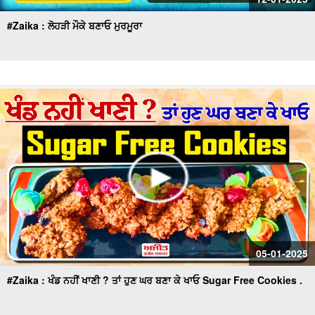
#Zaika : ਲੋਹੜੀ ਮੌਕੇ ਬਣਾਓ ਮੁਰਮੂਰਾ
05-01-2025
#Zaika : ਖੰਡ ਨਹੀਂ ਖਾਣੀ ? ਤਾਂ ਹੁਣ ਘਰ ਬਣਾ ਕੇ ਖਾਓ Sugar Free Cookies .