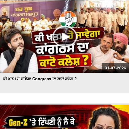
ਕੌਂਸਲ ਚੋਣ- ਹੰਗਾਮੇ ਦੌਰਾਨ ਅਕਾਲੀ ਕੌਂਸਲਰ ਗ੍ਰਿਫ਼ਤਾਰ
Women’s Wing Gets New Leadership in Akali Dal Waris
Punjab: 'Harpreet Kaur ਬਣੇ ਪ੍ਰਧਾਨ
31-07-2026
ਕੀ ਖਤਮ ਹੋ ਜਾਵੇਗਾ Congress ਦਾ ਕਾਟੋ ਕਲੇਸ਼ ?