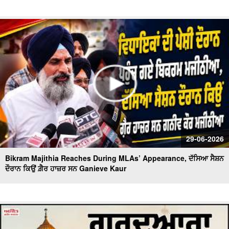
29-06-2026
Bikram Majithia Reaches During MLAs’ Appearance, ਦੱਸਿਆ ਸੈਸ਼ਨ
ਦੌਰਾਨ ਕਿਉਂ ਗ਼ੈਰ ਹਾਜ਼ਰ ਸਨ Ganieve Kaur