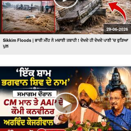
29-06-2026
Sikkim Floods | ਭਾਰੀ ਮੀਂਹ ਨੇ ਮਚਾਈ ਤਬਾਹੀ ! ਦੇਖਦੇ ਹੀ ਦੇਖਦੇ ਪਾਣੀ 'ਚ ਰੁੜਿਆ
ਪੁਲ