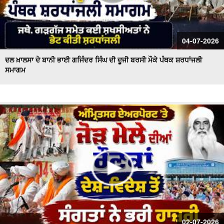
04-07-2026
ਦਲ ਖ਼ਾਲਸਾ ਦੇ ਬਾਨੀ ਭਾਈ ਗਜਿੰਦਰ ਸਿੰਘ ਦੀ ਦੂਜੀ ਬਰਸੀ ਮੌਕੇ ਪੰਥਕ ਸ਼ਰਧਾਂਜਲੀ
ਸਮਾਗਮ
02-07-2026