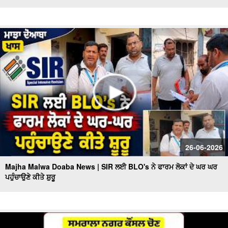
26-06-2026
Majha Malwa Doaba News | SIR ਲਈ BLO's ਨੇ ਫਾਰਮ ਲੋਕਾਂ ਦੇ ਘਰ ਘਰ
ਪਹੁੰਚਾਉਣੇ ਕੀਤੇ ਸ਼ੁਰੂ