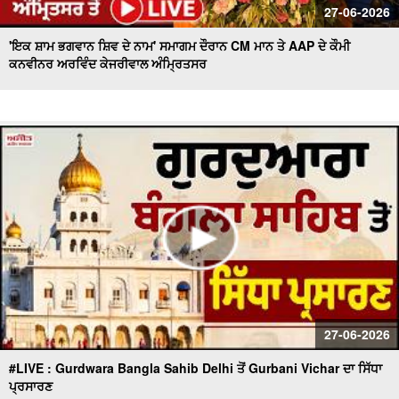
27-06-2026
'ਇਕ ਸ਼ਾਮ ਭਗਵਾਨ ਸ਼ਿਵ ਦੇ ਨਾਮ' ਸਮਾਗਮ ਦੌਰਾਨ CM ਮਾਨ ਤੇ AAP ਦੇ ਕੌਮੀ
ਕਨਵੀਨਰ ਅਰਵਿੰਦ ਕੇਜਰੀਵਾਲ ਅੰਮ੍ਰਿਤਸਰ
27-06-2026
#LIVE : Gurdwara Bangla Sahib Delhi ਤੋਂ Gurbani Vichar ਦਾ ਸਿੱਧਾ
ਪ੍ਰਸਾਰਣ