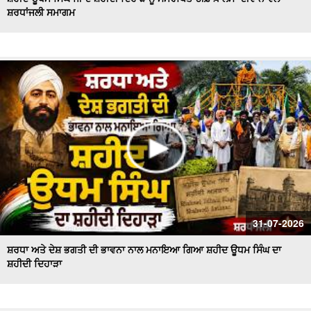
ਸ਼ਰਧਾਂਜਲੀ ਸਮਾਗਮ
Majha, Malwa and Doaba I ਬਿਜਲੀ ਦੇ ਕੱਟਾਂ ਤੋਂ ਕਿਸਾਨ ਹੋਏ ਤੰਗ
ਅਤੇ ਪ੍ਰੇਸ਼ਾਨ
Bikram Majithia Reaches During MLAs’ Appearance,
ਦੱਸਿਆ ਸੈਸ਼ਨ ਦੌਰਾਨ ਕਿਉਂ ਗ਼ੈਰ ਹਾਜ਼ਰ ਸਨ Ganieve Kaur
LIVE : Gurdwara Bangla Sahib Delhi ਤੋਂ Gurbani Kirtan ਦਾ
ਸਿੱਧਾ ਪ੍ਰਸਾਰਣ |DSGMC
Sikkim Floods | ਭਾਰੀ ਮੀਂਹ ਨੇ ਮਚਾਈ ਤਬਾਹੀ ! ਦੇਖਦੇ ਹੀ ਦੇਖਦੇ
ਪਾਣੀ 'ਚ ਰੁੜਿਆ ਪੁਲ
'ਇਕ ਸ਼ਾਮ ਭਗਵਾਨ ਸ਼ਿਵ ਦੇ ਨਾਮ' ਸਮਾਗਮ ਦੌਰਾਨ CM ਮਾਨ ਤੇ AAP
ਦੇ ਕੌਮੀ ਕਨਵੀਨਰ ਅਰਵਿੰਦ ਕੇਜਰੀਵਾਲ ਅੰਮ੍ਰਿਤਸਰ
#LIVE : Gurdwara Bangla Sahib Delhi ਤੋਂ Gurbani Vichar
31-07-2026
ਦਾ ਸਿੱਧਾ ਪ੍ਰਸਾਰਣ
ਸ਼ਰਧਾ ਅਤੇ ਦੇਸ਼ ਭਗਤੀ ਦੀ ਭਾਵਨਾ ਨਾਲ ਮਨਾਇਆ ਗਿਆ ਸ਼ਹੀਦ ਊਧਮ ਸਿੰਘ ਦਾ
ਸ਼ਹੀਦੀ ਦਿਹਾੜਾ
Majha Malwa Doaba News | SIR ਲਈ BLO's ਨੇ ਫਾਰਮ ਲੋਕਾਂ
ਦੇ ਘਰ ਘਰ ਪਹੁੰਚਾਉਣੇ ਕੀਤੇ ਸ਼ੁਰੂ
Akali Councillor Arrested Amidst Chaos- ਸਮਰਾਲਾ ਨਗਰ