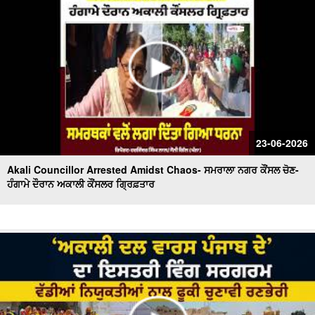
23-06-2026
Akali Councillor Arrested Amidst Chaos- ਸਮਰਾਲਾ ਨਗਰ ਕੌਂਸਲ ਚੋਣ-
ਹੰਗਾਮੇ ਦੌਰਾਨ ਅਕਾਲੀ ਕੌਂਸਲਰ ਗ੍ਰਿਫ਼ਤਾਰ