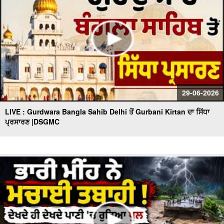
29-06-2026
LIVE : Gurdwara Bangla Sahib Delhi ਤੋਂ Gurbani Kirtan ਦਾ ਸਿੱਧਾ
ਪ੍ਰਸਾਰਣ |DSGMC