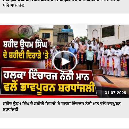
ਬਣਿਆ ਮਾਹੌਲ
Sanitation workers stage a massive protest in Ferozepur
: Ferozepur'ਚ ਸਫਾਈ ਕਰਮਚਾਰੀਆਂ ਦਾ ਹੱਲਾ ਬੋਲ
ਐਲ.ਏ.ਡੀ.ਸੀ. ਪ੍ਰਣਾਲੀ ਦੇ ਵਿਰੋਧ ਵਿਚ ਵਕੀਲ ਭਾਈਚਾਰੇ ਦਾ ਸੰਘਰਸ਼
ਹੋਰ ਤੇਜ਼
ਫ਼ਿਲਮ 'ਸਤਲੁਜ' 'ਤੇ ਪਾਬੰਦੀ ਦੇ ਵਿਰੋਧ ਵਿਚ ਐੱਸ.ਜੀ.ਪੀ.ਸੀ ਅਤੇ
ਸ਼੍ਰੋਮਣੀ ਅਕਾਲੀ ਦਲ (ਬ) ਵਲੋਂ ਵਿਸ਼ਾਲ ਰੋਸ ਮਾਰਚ
ਸ਼ਾਮਲਾਟ ਜ਼ਮੀਨ 'ਤੇ ਕਬਜ਼ੇ ਦੀ ਕੋਸ਼ਿਸ਼, ਪੰਚਾਇਤ ਨੇ ਕੀਤੀ ਕਾਰਵਾਈ ਦੀ
ਮੰਗ
ਸ਼੍ਰੋਮਣੀ ਅਕਾਲੀ ਦਲ (ਬ) ਵਲੋਂ 'ਬਦਲੇਗਾ ਖਰੜ, ਬੋਲੇਗਾ ਖਰੜ' ਮੁਹਿੰਮ
ਦੀ ਸ਼ੁਰੂਆਤ
ਸਫ਼ਾਈ ਸੇਵਕਾਂ ਦੀ ਸੂਬਾ ਪੱਧਰੀ ਹੜਤਾਲ ਦੁਬਾਰਾ ਸ਼ੁਰੂ
31-07-2026
ਸ਼ਹੀਦ ਊਧਮ ਸਿੰਘ ਦੇ ਸ਼ਹੀਦੀ ਦਿਹਾੜੇ 'ਤੇ ਹਲਕਾ ਇੰਚਾਰਜ ਨੋਨੀ ਮਾਨ ਵਲੋਂ ਭਾਵਪੂਰਨ
ਸ਼ਰਧਾਂਜਲੀ
ਚੋਰਾਂ ਨੇ ਐਨ.ਆਰ.ਆਈ ਪਰਿਵਾਰ ਦੇ ਘਰ ਨੂੰ ਬਣਾਇਆ ਨਿਸ਼ਾਨਾ
ਨਗਰ ਕੌਸਲ ਮੁਲਾਜ਼ਮਾਂ ਨੇ ਮੰਗਾਂ ਨੂੰ ਲੈ ਕੇ ਕੀਤੀ ਹੜਤਾਲ