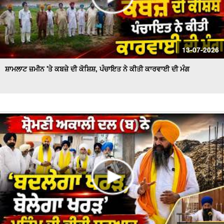
13-07-2026
ਸ਼ਾਮਲਾਟ ਜ਼ਮੀਨ 'ਤੇ ਕਬਜ਼ੇ ਦੀ ਕੋਸ਼ਿਸ਼, ਪੰਚਾਇਤ ਨੇ ਕੀਤੀ ਕਾਰਵਾਈ ਦੀ ਮੰਗ