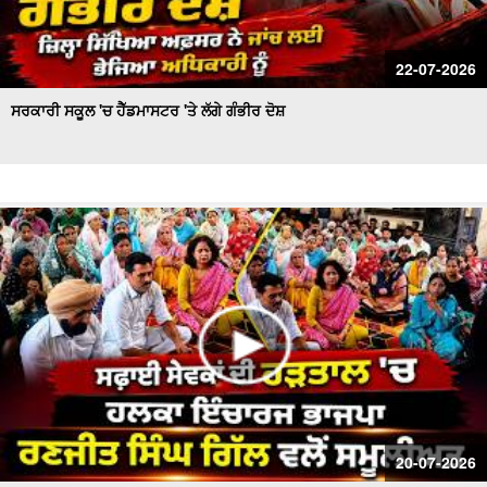
22-07-2026
ਸਰਕਾਰੀ ਸਕੂਲ 'ਚ ਹੈੱਡਮਾਸਟਰ 'ਤੇ ਲੱਗੇ ਗੰਭੀਰ ਦੋਸ਼
20-07-2026