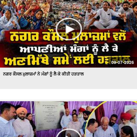
09-07-2026
ਨਗਰ ਕੌਸਲ ਮੁਲਾਜ਼ਮਾਂ ਨੇ ਮੰਗਾਂ ਨੂੰ ਲੈ ਕੇ ਕੀਤੀ ਹੜਤਾਲ