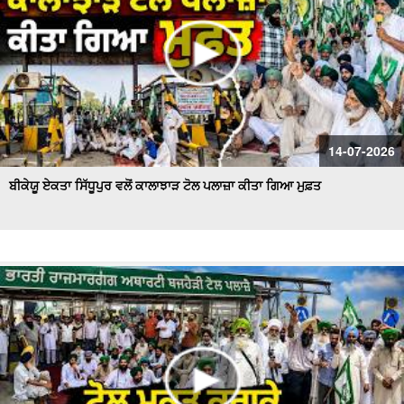
14-07-2026
ਬੀਕੇਯੂ ਏਕਤਾ ਸਿੱਧੂਪੁਰ ਵਲੋਂ ਕਾਲਾਝਾੜ ਟੋਲ ਪਲਾਜ਼ਾ ਕੀਤਾ ਗਿਆ ਮੁਫ਼ਤ