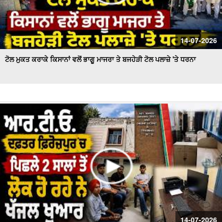
14-07-2026
ਟੋਲ ਮੁਕਤ ਕਰਾਕੇ ਕਿਸਾਨਾਂ ਵਲੋਂ ਭਾਗੂ ਮਾਜਰਾ ਤੇ ਬਜਹੇੜੀ ਟੋਲ ਪਲਾਜ਼ੇ 'ਤੇ ਧਰਨਾ
14-07-2026