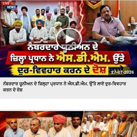
ਪਾਣੀ ਦੀ ਸੁਚੱਜੀ ਵਰਤੋਂ ਨੂੰ ਯਕੀਨੀ ਬਣਾਇਆ ਜਾਵੇਗਾ - ਬਰਿੰਦਰ ਕੁਮਾਰ
ਗੋਇਲ
27-07-2026
ਨੰਬਰਦਾਰ ਯੂਨੀਅਨ ਦੇ ਜ਼ਿਲ੍ਹਾ ਪ੍ਰਧਾਨ ਨੇ ਐਸ.ਡੀ.ਐਮ. ਉੱਤੇ ਲਾਏ ਦੁਰ-ਵਿਵਹਾਰ
ਕਰਨ ਦੇ ਦੋਸ਼