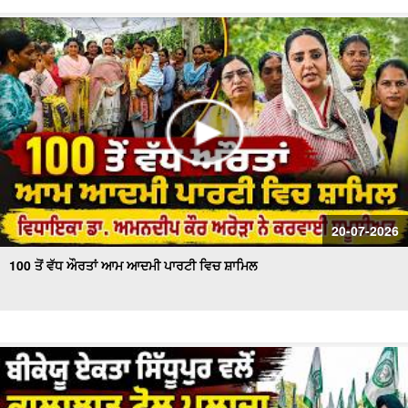
20-07-2026
100 ਤੋਂ ਵੱਧ ਔਰਤਾਂ ਆਮ ਆਦਮੀ ਪਾਰਟੀ ਵਿਚ ਸ਼ਾਮਿਲ