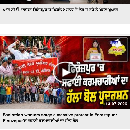
ਆਰ.ਟੀ.ਓ. ਦਫ਼ਤਰ ਫ਼ਿਰੋਜ਼ਪੁਰ ਚ ਪਿਛਲੇ 2 ਸਾਲਾਂ ਤੋੰ ਲੋਕ ਹੋ ਰਹੇ ਨੇ ਖੱਜਲ ਖੁਆਰ
13-07-2026
Sanitation workers stage a massive protest in Ferozepur :
Ferozepur'ਚ ਸਫਾਈ ਕਰਮਚਾਰੀਆਂ ਦਾ ਹੱਲਾ ਬੋਲ