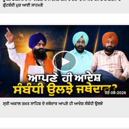
ਗੁੱਟਬੰਦੀ ਮੁੜ ਆਈ ਸਾਹਮਣੇ
Hockey Team to Wear Saffron Jersey | ਸਿਆਸਤ 'ਚ ਮਚਿਆ
ਬਵਾਲ
CM Mann LIVE | ਸੁਨਾਮ ਵਿਖੇ ਵਿਕਾਸ ਕਾਰਜਾਂ ਦਾ ਉਦਘਾਟਨ ਕਰਦੇ
ਸਮੇਂ
Uproar Erupts at Chandigarh House Meeting | ‘AAP’ ਤੇ
Congress Councilor ਆਹਮੋ ਸਾਹਮਣੇ
CM Bhagwant Mann Pays Tribute to Shaheed Udham
Singh, ਸੁਨਾਮ ਤੋਂ Live
SAD Delegation Meets Punjab Governor | Sukhbir Singh
Badal ਦੀ ਅਗਵਾਈ ਹੇਠ Akali Dal ਦਾ ਵਫ਼ਦ
ਖਾਲਸਾ ਮਾਰਚ ਦੌਰਾਨ LIVE ਹੋਏ ਜਥੇਦਾਰ Giani Kuldeep Singh
02-08-2026
Gadgaj
ਸ੍ਰੀ ਅਕਾਲ ਤਖ਼ਤ ਸਾਹਿਬ ਦੇ ਜਥੇਦਾਰ ਆਪਣੇ ਹੀ ਆਦੇਸ਼ ਸੰਬੰਧੀ ਉਲਝੇ
Pappu Yadav’s Unique Protest Outside Parliament |
Ayodhya ਰਾਮ ਮੰਦਰ ਚੋਰੀ ਮਾਮਲੇ
Day 10 of Monsoon Session, ਕਾਰਵਾਈ ਸ਼ੁਰੂ