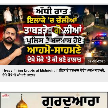
02-08-2026
Heavy Firing Erupts at Midnight | ਪੁਲਿਸ ਤੇ ਬਦਮਾਸ਼ ਹੋਏ ਆਹਮੋ-ਸਾਹਮਣੇ,
ਦੇਖੋ ਮੌਕੇ 'ਤੇ ਕੀ ਬਣੇ ਹਾਲਾਤ