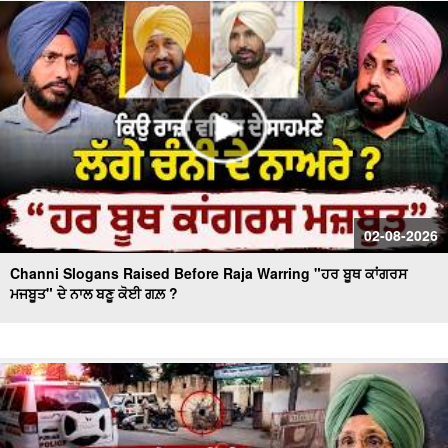
Massive Blast in Coal Mine | 32 ਮਜ਼ਦੂਰਾਂ ਦੀ ਮੌ.ਤ
02-08-2026
Channi Slogans Raised Before Raja Warring "ਹਰ ਬੂਥ ਕਾਂਗਰਸ
ਮਜਬੂਤ" ਦੇ ਨਾਲ ਬਣੂ ਕੋਈ ਗਲ਼ ?