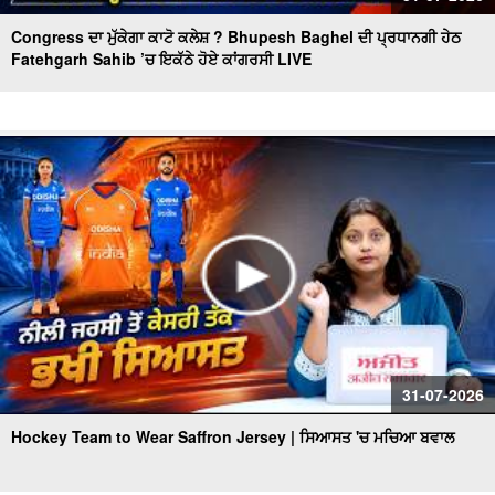
Congress ਦਾ ਮੁੱਕੇਗਾ ਕਾਟੋ ਕਲੇਸ਼ ? Bhupesh Baghel ਦੀ ਪ੍ਰਧਾਨਗੀ ਹੇਠ
Fatehgarh Sahib ’ਚ ਇਕੱਠੇ ਹੋਏ ਕਾਂਗਰਸੀ LIVE
31-07-2026
Hockey Team to Wear Saffron Jersey | ਸਿਆਸਤ 'ਚ ਮਚਿਆ ਬਵਾਲ