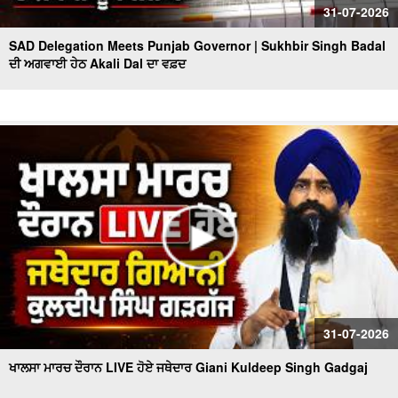
31-07-2026
SAD Delegation Meets Punjab Governor | Sukhbir Singh Badal
ਦੀ ਅਗਵਾਈ ਹੇਠ Akali Dal ਦਾ ਵਫ਼ਦ
31-07-2026
ਖਾਲਸਾ ਮਾਰਚ ਦੌਰਾਨ LIVE ਹੋਏ ਜਥੇਦਾਰ Giani Kuldeep Singh Gadgaj