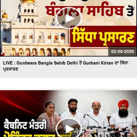
02-08-2026
LIVE : Gurdwara Bangla Sahib Delhi ਤੋਂ Gurbani Kirtan ਦਾ ਸਿੱਧਾ
ਪ੍ਰਸਾਰਣ