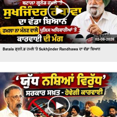
02-08-2026
Batala ਗ੍ਰਨੇ.ਡ ਹਮਲੇ 'ਤੇ Sukhjinder Randhawa ਦਾ ਵੱਡਾ ਬਿਆਨ