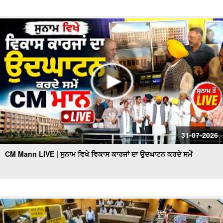
31-07-2026
CM Mann LIVE | ਸੁਨਾਮ ਵਿਖੇ ਵਿਕਾਸ ਕਾਰਜਾਂ ਦਾ ਉਦਘਾਟਨ ਕਰਦੇ ਸਮੇਂ