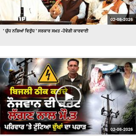
02-08-2026
' ਯੁੱਧ ਨਸ਼ਿਆਂ ਵਿਰੁੱਧ ' ਸਰਕਾਰ ਸਖ਼ਤ -ਹੋਵੇਗੀ ਕਾਰਵਾਈ
02-08-2026