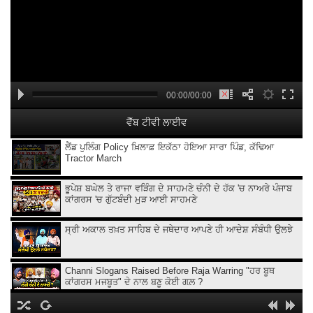
00:00/00:00
ਵੈੱਬ ਟੀਵੀ ਲਾਈਵ
ਲੈਂਡ ਪੁਲਿੰਗ Policy ਖ਼ਿਲਾਫ਼ ਇਕੱਠਾ ਹੋਇਆ ਸਾਰਾ ਪਿੰਡ, ਕੱਢਿਆ
Tractor March
ਭੂਪੇਸ਼ ਬਘੇਲ ਤੇ ਰਾਜਾ ਵੜਿੰਗ ਦੇ ਸਾਹਮਣੇ ਚੰਨੀ ਦੇ ਹੱਕ 'ਚ ਨਾਅਰੇ ਪੰਜਾਬ
ਕਾਂਗਰਸ 'ਚ ਗੁੱਟਬੰਦੀ ਮੁੜ ਆਈ ਸਾਹਮਣੇ
ਸ੍ਰੀ ਅਕਾਲ ਤਖ਼ਤ ਸਾਹਿਬ ਦੇ ਜਥੇਦਾਰ ਆਪਣੇ ਹੀ ਆਦੇਸ਼ ਸੰਬੰਧੀ ਉਲਝੇ
Channi Slogans Raised Before Raja Warring "ਹਰ ਬੂਥ
ਕਾਂਗਰਸ ਮਜਬੂਤ" ਦੇ ਨਾਲ ਬਣੂ ਕੋਈ ਗਲ਼ ?
Batala ਗ੍ਰਨੇ.ਡ ਹਮਲੇ 'ਤੇ Sukhjinder Randhawa ਦਾ ਵੱਡਾ