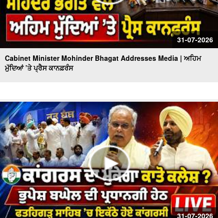
31-07-2026
Cabinet Minister Mohinder Bhagat Addresses Media | ਅਹਿਮ
ਮੁੱਦਿਆਂ ’ਤੇ ਪ੍ਰੈਸ ਕਾਨਫ਼ਰੰਸ
31-07-2026