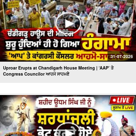
31-07-2026
Uproar Erupts at Chandigarh House Meeting | ‘AAP’ ਤੇ
Congress Councilor ਆਹਮੋ ਸਾਹਮਣੇ