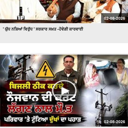
02-08-2026
' ਯੁੱਧ ਨਸ਼ਿਆਂ ਵਿਰੁੱਧ ' ਸਰਕਾਰ ਸਖ਼ਤ -ਹੋਵੇਗੀ ਕਾਰਵਾਈ
02-08-2026