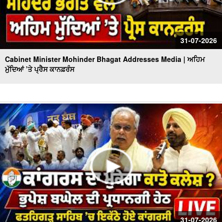
31-07-2026
Cabinet Minister Mohinder Bhagat Addresses Media | ਅਹਿਮ
ਮੁੱਦਿਆਂ ’ਤੇ ਪ੍ਰੈਸ ਕਾਨਫ਼ਰੰਸ
31-07-2026