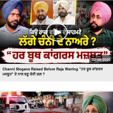
Massive Blast in Coal Mine | 32 ਮਜ਼ਦੂਰਾਂ ਦੀ ਮੌ.ਤ
02-08-2026
Channi Slogans Raised Before Raja Warring "ਹਰ ਬੂਥ ਕਾਂਗਰਸ
ਮਜਬੂਤ" ਦੇ ਨਾਲ ਬਣੂ ਕੋਈ ਗਲ਼ ?