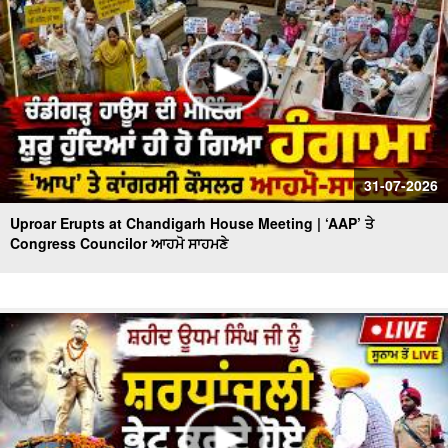
31-07-2026
Uproar Erupts at Chandigarh House Meeting | ‘AAP’ ਤੇ
Congress Councilor ਆਹਮੋ ਸਾਹਮਣੇ