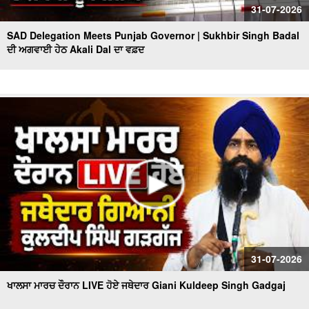
31-07-2026
SAD Delegation Meets Punjab Governor | Sukhbir Singh Badal
ਦੀ ਅਗਵਾਈ ਹੇਠ Akali Dal ਦਾ ਵਫ਼ਦ
31-07-2026
ਖਾਲਸਾ ਮਾਰਚ ਦੌਰਾਨ LIVE ਹੋਏ ਜਥੇਦਾਰ Giani Kuldeep Singh Gadgaj