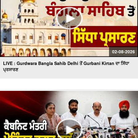
02-08-2026
LIVE : Gurdwara Bangla Sahib Delhi ਤੋਂ Gurbani Kirtan ਦਾ ਸਿੱਧਾ
ਪ੍ਰਸਾਰਣ