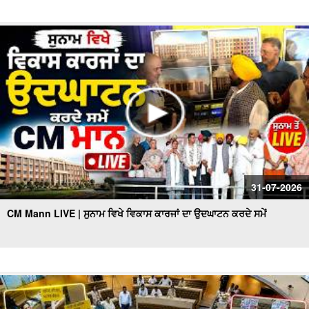
31-07-2026
CM Mann LIVE | ਸੁਨਾਮ ਵਿਖੇ ਵਿਕਾਸ ਕਾਰਜਾਂ ਦਾ ਉਦਘਾਟਨ ਕਰਦੇ ਸਮੇਂ