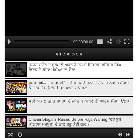
00:00/00:00
ਵੈੱਬ ਟੀਵੀ ਲਾਈਵ
ਹਲਕਾ ਸਨੌਰ ਤੋਂ ਸ਼੍ਰੋਮਣੀ ਅਕਾਲੀ ਦਲ ਦੇ ਇੰਚਾਰਜ ਰਜਿੰਦਰ ਸਿੰਘ
ਵਿਰਕ ਨੇ ਕੀਤਾ ਮੰਡੀਆਂ ਦਾ ਦੌਰਾ
ਭੂਪੇਸ਼ ਬਘੇਲ ਤੇ ਰਾਜਾ ਵੜਿੰਗ ਦੇ ਸਾਹਮਣੇ ਚੰਨੀ ਦੇ ਹੱਕ 'ਚ ਨਾਅਰੇ ਪੰਜਾਬ
ਕਾਂਗਰਸ 'ਚ ਗੁੱਟਬੰਦੀ ਮੁੜ ਆਈ ਸਾਹਮਣੇ
ਸ੍ਰੀ ਅਕਾਲ ਤਖ਼ਤ ਸਾਹਿਬ ਦੇ ਜਥੇਦਾਰ ਆਪਣੇ ਹੀ ਆਦੇਸ਼ ਸੰਬੰਧੀ ਉਲਝੇ
Channi Slogans Raised Before Raja Warring "ਹਰ ਬੂਥ
ਕਾਂਗਰਸ ਮਜਬੂਤ" ਦੇ ਨਾਲ ਬਣੂ ਕੋਈ ਗਲ਼ ?
Batala ਗ੍ਰਨੇ.ਡ ਹਮਲੇ 'ਤੇ Sukhjinder Randhawa ਦਾ ਵੱਡਾ