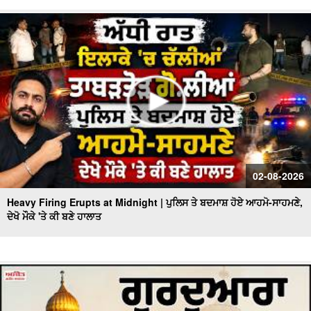
02-08-2026
Heavy Firing Erupts at Midnight | ਪੁਲਿਸ ਤੇ ਬਦਮਾਸ਼ ਹੋਏ ਆਹਮੋ-ਸਾਹਮਣੇ,
ਦੇਖੋ ਮੌਕੇ 'ਤੇ ਕੀ ਬਣੇ ਹਾਲਾਤ