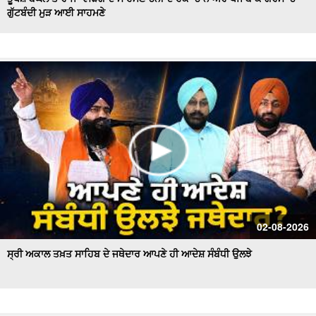
ਗੁੱਟਬੰਦੀ ਮੁੜ ਆਈ ਸਾਹਮਣੇ
Hockey Team to Wear Saffron Jersey | ਸਿਆਸਤ 'ਚ ਮਚਿਆ
ਬਵਾਲ
CM Mann LIVE | ਸੁਨਾਮ ਵਿਖੇ ਵਿਕਾਸ ਕਾਰਜਾਂ ਦਾ ਉਦਘਾਟਨ ਕਰਦੇ
ਸਮੇਂ
Uproar Erupts at Chandigarh House Meeting | ‘AAP’ ਤੇ
Congress Councilor ਆਹਮੋ ਸਾਹਮਣੇ
CM Bhagwant Mann Pays Tribute to Shaheed Udham
Singh, ਸੁਨਾਮ ਤੋਂ Live
SAD Delegation Meets Punjab Governor | Sukhbir Singh
Badal ਦੀ ਅਗਵਾਈ ਹੇਠ Akali Dal ਦਾ ਵਫ਼ਦ
ਖਾਲਸਾ ਮਾਰਚ ਦੌਰਾਨ LIVE ਹੋਏ ਜਥੇਦਾਰ Giani Kuldeep Singh
02-08-2026
Gadgaj
ਸ੍ਰੀ ਅਕਾਲ ਤਖ਼ਤ ਸਾਹਿਬ ਦੇ ਜਥੇਦਾਰ ਆਪਣੇ ਹੀ ਆਦੇਸ਼ ਸੰਬੰਧੀ ਉਲਝੇ
Pappu Yadav’s Unique Protest Outside Parliament |
Ayodhya ਰਾਮ ਮੰਦਰ ਚੋਰੀ ਮਾਮਲੇ
Day 10 of Monsoon Session, ਕਾਰਵਾਈ ਸ਼ੁਰੂ