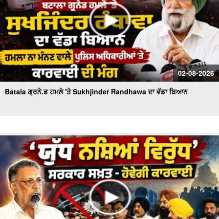
02-08-2026
Batala ਗ੍ਰਨੇ.ਡ ਹਮਲੇ 'ਤੇ Sukhjinder Randhawa ਦਾ ਵੱਡਾ ਬਿਆਨ