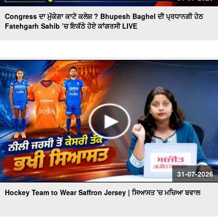
Congress ਦਾ ਮੁੱਕੇਗਾ ਕਾਟੋ ਕਲੇਸ਼ ? Bhupesh Baghel ਦੀ ਪ੍ਰਧਾਨਗੀ ਹੇਠ
Fatehgarh Sahib ’ਚ ਇਕੱਠੇ ਹੋਏ ਕਾਂਗਰਸੀ LIVE
31-07-2026
Hockey Team to Wear Saffron Jersey | ਸਿਆਸਤ 'ਚ ਮਚਿਆ ਬਵਾਲ