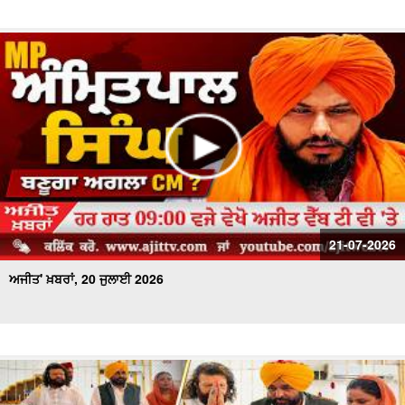
21-07-2026
ਅਜੀਤ' ਖ਼ਬਰਾਂ, 20 ਜੁਲਾਈ 2026