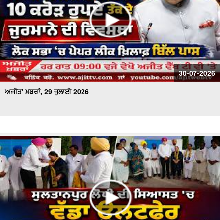
30-07-2026
ਅਜੀਤ' ਖ਼ਬਰਾਂ, 29 ਜੁਲਾਈ 2026