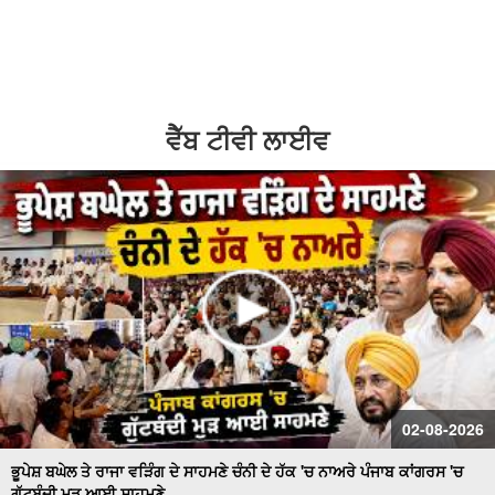
2
1.5
' ਯੁੱਧ ਨਸ਼ਿਆਂ ਵਿਰੁੱਧ ' ਸਰਕਾਰ ਸਖ਼ਤ -ਹੋਵੇਗੀ ਕਾਰਵਾਈ
1.25
normal
ਬਿਜਲੀ ਠੀਕ ਕਰਦੇ ਨੌਜਵਾਨ ਦੀ ਕਰੰਟ ਲੱਗਣ ਨਾਲ ਮੌ.ਤ
0.5
ਵੈੱਬ ਟੀਵੀ ਲਾਈਵ
0.25
Schools of Eminence Inaugurated by CM | ਸਿੱਖਿਆ 'ਤੇ
ਫ਼ੋਕਸ
Heavy Firing Erupts at Midnight | ਪੁਲਿਸ ਤੇ ਬਦਮਾਸ਼ ਹੋਏ
ਆਹਮੋ-ਸਾਹਮਣੇ, ਦੇਖੋ ਮੌਕੇ 'ਤੇ ਕੀ ਬਣੇ ਹਾਲਾਤ
LIVE : Gurdwara Bangla Sahib Delhi ਤੋਂ Gurbani Kirtan ਦਾ
ਸਿੱਧਾ ਪ੍ਰਸਾਰਣ
Cabinet Minister Mohinder Bhagat Addresses Media |
ਅਹਿਮ ਮੁੱਦਿਆਂ ’ਤੇ ਪ੍ਰੈਸ ਕਾਨਫ਼ਰੰਸ
02-08-2026
Congress ਦਾ ਮੁੱਕੇਗਾ ਕਾਟੋ ਕਲੇਸ਼ ? Bhupesh Baghel ਦੀ
ਪ੍ਰਧਾਨਗੀ ਹੇਠ Fatehgarh Sahib ’ਚ ਇਕੱਠੇ ਹੋਏ ਕਾਂਗਰਸੀ LIVE
ਭੂਪੇਸ਼ ਬਘੇਲ ਤੇ ਰਾਜਾ ਵੜਿੰਗ ਦੇ ਸਾਹਮਣੇ ਚੰਨੀ ਦੇ ਹੱਕ 'ਚ ਨਾਅਰੇ ਪੰਜਾਬ ਕਾਂਗਰਸ 'ਚ
ਗੁੱਟਬੰਦੀ ਮੁੜ ਆਈ ਸਾਹਮਣੇ