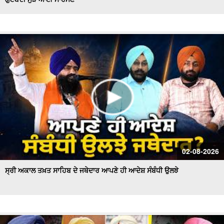
Hockey Team to Wear Saffron Jersey | ਸਿਆਸਤ 'ਚ ਮਚਿਆ
ਬਵਾਲ
CM Mann LIVE | ਸੁਨਾਮ ਵਿਖੇ ਵਿਕਾਸ ਕਾਰਜਾਂ ਦਾ ਉਦਘਾਟਨ ਕਰਦੇ
ਸਮੇਂ
Uproar Erupts at Chandigarh House Meeting | ‘AAP’ ਤੇ
Congress Councilor ਆਹਮੋ ਸਾਹਮਣੇ
CM Bhagwant Mann Pays Tribute to Shaheed Udham
Singh, ਸੁਨਾਮ ਤੋਂ Live
SAD Delegation Meets Punjab Governor | Sukhbir Singh
Badal ਦੀ ਅਗਵਾਈ ਹੇਠ Akali Dal ਦਾ ਵਫ਼ਦ
ਖਾਲਸਾ ਮਾਰਚ ਦੌਰਾਨ LIVE ਹੋਏ ਜਥੇਦਾਰ Giani Kuldeep Singh
02-08-2026
Gadgaj
ਸ੍ਰੀ ਅਕਾਲ ਤਖ਼ਤ ਸਾਹਿਬ ਦੇ ਜਥੇਦਾਰ ਆਪਣੇ ਹੀ ਆਦੇਸ਼ ਸੰਬੰਧੀ ਉਲਝੇ
Pappu Yadav’s Unique Protest Outside Parliament |
Ayodhya ਰਾਮ ਮੰਦਰ ਚੋਰੀ ਮਾਮਲੇ
Day 10 of Monsoon Session, ਕਾਰਵਾਈ ਸ਼ੁਰੂ