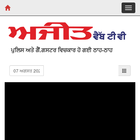
Toggl
navig
ਪੁਲਿਸ ਅਤੇ ਗੈਂ.ਗਸਟਰ ਵਿਚਕਾਰ ਹੋ ਗਈ ਠਾਹ-ਠਾਹ