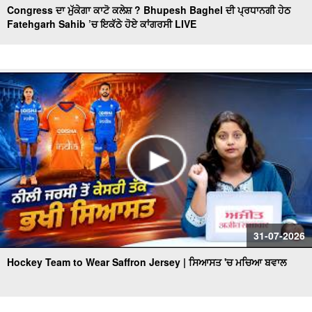
Congress ਦਾ ਮੁੱਕੇਗਾ ਕਾਟੋ ਕਲੇਸ਼ ? Bhupesh Baghel ਦੀ ਪ੍ਰਧਾਨਗੀ ਹੇਠ
Fatehgarh Sahib ’ਚ ਇਕੱਠੇ ਹੋਏ ਕਾਂਗਰਸੀ LIVE
31-07-2026
Hockey Team to Wear Saffron Jersey | ਸਿਆਸਤ 'ਚ ਮਚਿਆ ਬਵਾਲ