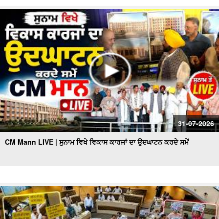
31-07-2026
CM Mann LIVE | ਸੁਨਾਮ ਵਿਖੇ ਵਿਕਾਸ ਕਾਰਜਾਂ ਦਾ ਉਦਘਾਟਨ ਕਰਦੇ ਸਮੇਂ