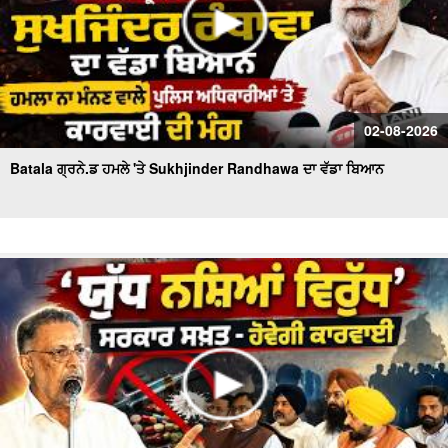
02-08-2026
Batala ਗ੍ਰਨੇ.ਡ ਹਮਲੇ 'ਤੇ Sukhjinder Randhawa ਦਾ ਵੱਡਾ ਬਿਆਨ