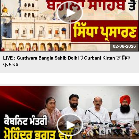
02-08-2026
LIVE : Gurdwara Bangla Sahib Delhi ਤੋਂ Gurbani Kirtan ਦਾ ਸਿੱਧਾ
ਪ੍ਰਸਾਰਣ