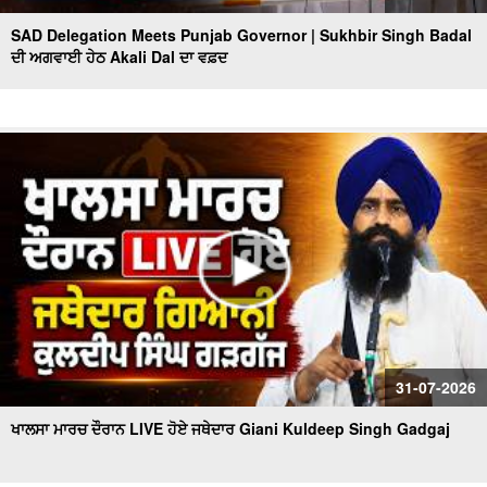
SAD Delegation Meets Punjab Governor | Sukhbir Singh Badal
ਦੀ ਅਗਵਾਈ ਹੇਠ Akali Dal ਦਾ ਵਫ਼ਦ
31-07-2026
ਖਾਲਸਾ ਮਾਰਚ ਦੌਰਾਨ LIVE ਹੋਏ ਜਥੇਦਾਰ Giani Kuldeep Singh Gadgaj