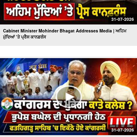
31-07-2026
Cabinet Minister Mohinder Bhagat Addresses Media | ਅਹਿਮ
ਮੁੱਦਿਆਂ ’ਤੇ ਪ੍ਰੈਸ ਕਾਨਫ਼ਰੰਸ
31-07-2026