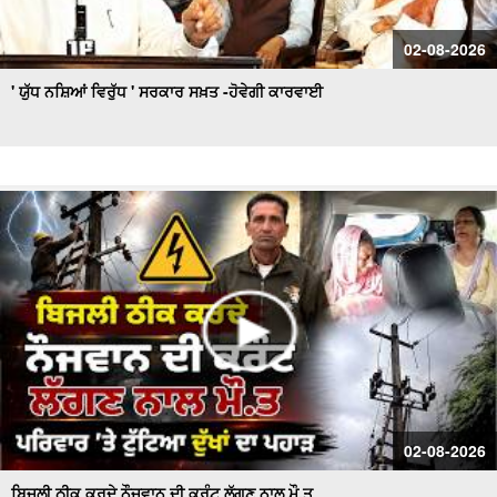
02-08-2026
' ਯੁੱਧ ਨਸ਼ਿਆਂ ਵਿਰੁੱਧ ' ਸਰਕਾਰ ਸਖ਼ਤ -ਹੋਵੇਗੀ ਕਾਰਵਾਈ
02-08-2026
ਬਿਜਲੀ ਠੀਕ ਕਰਦੇ ਨੌਜਵਾਨ ਦੀ ਕਰੰਟ ਲੱਗਣ ਨਾਲ ਮੌ.ਤ