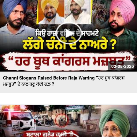
Massive Blast in Coal Mine | 32 ਮਜ਼ਦੂਰਾਂ ਦੀ ਮੌ.ਤ
02-08-2026
Channi Slogans Raised Before Raja Warring "ਹਰ ਬੂਥ ਕਾਂਗਰਸ
ਮਜਬੂਤ" ਦੇ ਨਾਲ ਬਣੂ ਕੋਈ ਗਲ਼ ?