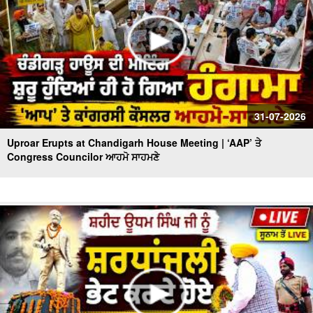
31-07-2026
Uproar Erupts at Chandigarh House Meeting | ‘AAP’ ਤੇ
Congress Councilor ਆਹਮੋ ਸਾਹਮਣੇ