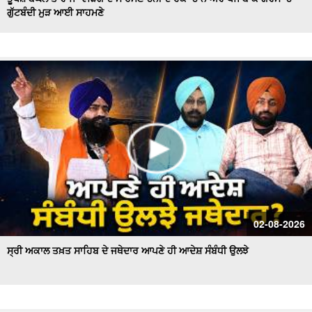
ਗੁੱਟਬੰਦੀ ਮੁੜ ਆਈ ਸਾਹਮਣੇ
Hockey Team to Wear Saffron Jersey | ਸਿਆਸਤ 'ਚ ਮਚਿਆ
ਬਵਾਲ
CM Mann LIVE | ਸੁਨਾਮ ਵਿਖੇ ਵਿਕਾਸ ਕਾਰਜਾਂ ਦਾ ਉਦਘਾਟਨ ਕਰਦੇ
ਸਮੇਂ
Uproar Erupts at Chandigarh House Meeting | ‘AAP’ ਤੇ
Congress Councilor ਆਹਮੋ ਸਾਹਮਣੇ
CM Bhagwant Mann Pays Tribute to Shaheed Udham
Singh, ਸੁਨਾਮ ਤੋਂ Live
SAD Delegation Meets Punjab Governor | Sukhbir Singh
Badal ਦੀ ਅਗਵਾਈ ਹੇਠ Akali Dal ਦਾ ਵਫ਼ਦ
ਖਾਲਸਾ ਮਾਰਚ ਦੌਰਾਨ LIVE ਹੋਏ ਜਥੇਦਾਰ Giani Kuldeep Singh
02-08-2026
Gadgaj
ਸ੍ਰੀ ਅਕਾਲ ਤਖ਼ਤ ਸਾਹਿਬ ਦੇ ਜਥੇਦਾਰ ਆਪਣੇ ਹੀ ਆਦੇਸ਼ ਸੰਬੰਧੀ ਉਲਝੇ
Pappu Yadav’s Unique Protest Outside Parliament |
Ayodhya ਰਾਮ ਮੰਦਰ ਚੋਰੀ ਮਾਮਲੇ
Day 10 of Monsoon Session, ਕਾਰਵਾਈ ਸ਼ੁਰੂ