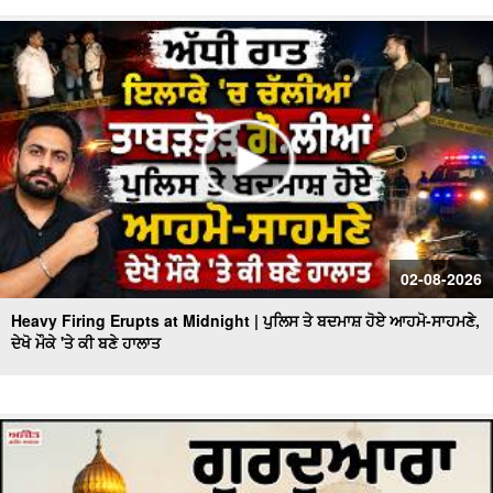
02-08-2026
Heavy Firing Erupts at Midnight | ਪੁਲਿਸ ਤੇ ਬਦਮਾਸ਼ ਹੋਏ ਆਹਮੋ-ਸਾਹਮਣੇ,
ਦੇਖੋ ਮੌਕੇ 'ਤੇ ਕੀ ਬਣੇ ਹਾਲਾਤ