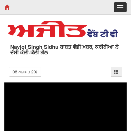
Toggl
navig
Navjot Singh Sidhu ਬਾਬਤ ਵੱਡੀ ਖ਼ਬਰ, ਕਰੀਬੀਆ ਨੇ
ਦੱਸੀ ਕੱਲੀ-ਕੱਲੀ ਗੱਲ