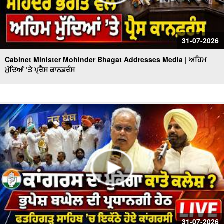
31-07-2026
Cabinet Minister Mohinder Bhagat Addresses Media | ਅਹਿਮ
ਮੁੱਦਿਆਂ ’ਤੇ ਪ੍ਰੈਸ ਕਾਨਫ਼ਰੰਸ
31-07-2026