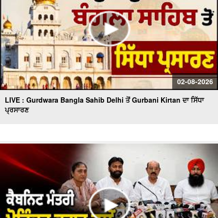
02-08-2026
LIVE : Gurdwara Bangla Sahib Delhi ਤੋਂ Gurbani Kirtan ਦਾ ਸਿੱਧਾ
ਪ੍ਰਸਾਰਣ