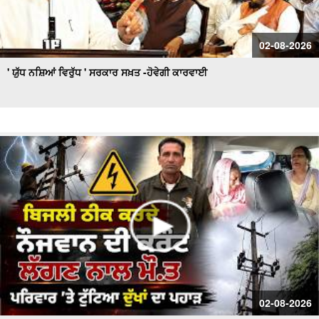
02-08-2026
' ਯੁੱਧ ਨਸ਼ਿਆਂ ਵਿਰੁੱਧ ' ਸਰਕਾਰ ਸਖ਼ਤ -ਹੋਵੇਗੀ ਕਾਰਵਾਈ
02-08-2026