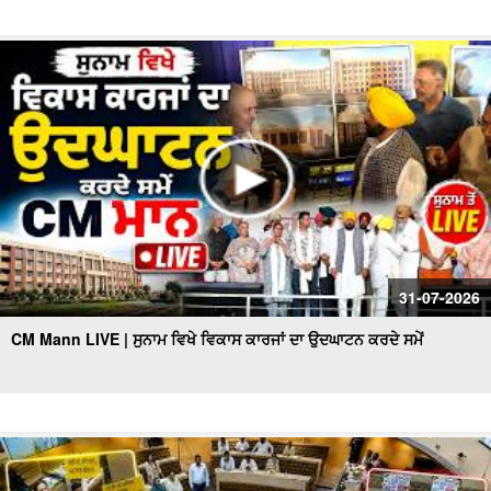
31-07-2026
CM Mann LIVE | ਸੁਨਾਮ ਵਿਖੇ ਵਿਕਾਸ ਕਾਰਜਾਂ ਦਾ ਉਦਘਾਟਨ ਕਰਦੇ ਸਮੇਂ