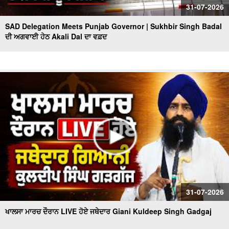
31-07-2026
SAD Delegation Meets Punjab Governor | Sukhbir Singh Badal
ਦੀ ਅਗਵਾਈ ਹੇਠ Akali Dal ਦਾ ਵਫ਼ਦ
31-07-2026
ਖਾਲਸਾ ਮਾਰਚ ਦੌਰਾਨ LIVE ਹੋਏ ਜਥੇਦਾਰ Giani Kuldeep Singh Gadgaj