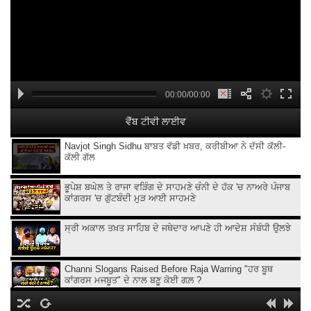
00:00/00:00
ਵੈੱਬ ਟੀਵੀ ਲਾਈਵ
Navjot Singh Sidhu ਬਾਬਤ ਵੱਡੀ ਖ਼ਬਰ, ਕਰੀਬੀਆ ਨੇ ਦੱਸੀ ਕੱਲੀ-
ਕੱਲੀ ਗੱਲ
ਭੂਪੇਸ਼ ਬਘੇਲ ਤੇ ਰਾਜਾ ਵੜਿੰਗ ਦੇ ਸਾਹਮਣੇ ਚੰਨੀ ਦੇ ਹੱਕ 'ਚ ਨਾਅਰੇ ਪੰਜਾਬ
ਕਾਂਗਰਸ 'ਚ ਗੁੱਟਬੰਦੀ ਮੁੜ ਆਈ ਸਾਹਮਣੇ
ਸ੍ਰੀ ਅਕਾਲ ਤਖ਼ਤ ਸਾਹਿਬ ਦੇ ਜਥੇਦਾਰ ਆਪਣੇ ਹੀ ਆਦੇਸ਼ ਸੰਬੰਧੀ ਉਲਝੇ
Channi Slogans Raised Before Raja Warring "ਹਰ ਬੂਥ
ਕਾਂਗਰਸ ਮਜਬੂਤ" ਦੇ ਨਾਲ ਬਣੂ ਕੋਈ ਗਲ਼ ?
Batala ਗ੍ਰਨੇ.ਡ ਹਮਲੇ 'ਤੇ Sukhjinder Randhawa ਦਾ ਵੱਡਾ