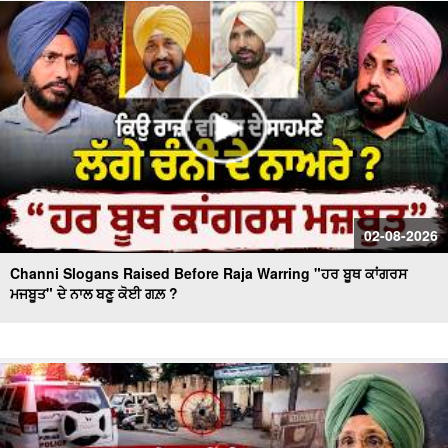
Massive Blast in Coal Mine | 32 ਮਜ਼ਦੂਰਾਂ ਦੀ ਮੌ.ਤ
02-08-2026
Channi Slogans Raised Before Raja Warring "ਹਰ ਬੂਥ ਕਾਂਗਰਸ
ਮਜਬੂਤ" ਦੇ ਨਾਲ ਬਣੂ ਕੋਈ ਗਲ਼ ?