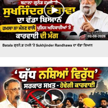
02-08-2026
Batala ਗ੍ਰਨੇ.ਡ ਹਮਲੇ 'ਤੇ Sukhjinder Randhawa ਦਾ ਵੱਡਾ ਬਿਆਨ