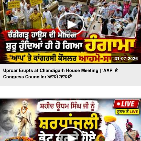
31-07-2026
Uproar Erupts at Chandigarh House Meeting | ‘AAP’ ਤੇ
Congress Councilor ਆਹਮੋ ਸਾਹਮਣੇ