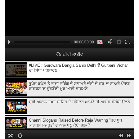
00:00/00:00
ਵੈੱਬ ਟੀਵੀ ਲਾਈਵ
#LIVE : Gurdwara Bangla Sahib Delhi ਤੋਂ Gurbani Vichar
ਦਾ ਸਿੱਧਾ ਪ੍ਰਸਾਰਣ
ਭੂਪੇਸ਼ ਬਘੇਲ ਤੇ ਰਾਜਾ ਵੜਿੰਗ ਦੇ ਸਾਹਮਣੇ ਚੰਨੀ ਦੇ ਹੱਕ 'ਚ ਨਾਅਰੇ ਪੰਜਾਬ
ਕਾਂਗਰਸ 'ਚ ਗੁੱਟਬੰਦੀ ਮੁੜ ਆਈ ਸਾਹਮਣੇ
ਸ੍ਰੀ ਅਕਾਲ ਤਖ਼ਤ ਸਾਹਿਬ ਦੇ ਜਥੇਦਾਰ ਆਪਣੇ ਹੀ ਆਦੇਸ਼ ਸੰਬੰਧੀ ਉਲਝੇ
Channi Slogans Raised Before Raja Warring "ਹਰ ਬੂਥ
ਕਾਂਗਰਸ ਮਜਬੂਤ" ਦੇ ਨਾਲ ਬਣੂ ਕੋਈ ਗਲ਼ ?
Batala ਗ੍ਰਨੇ.ਡ ਹਮਲੇ 'ਤੇ Sukhjinder Randhawa ਦਾ ਵੱਡਾ