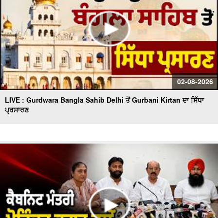
02-08-2026
LIVE : Gurdwara Bangla Sahib Delhi ਤੋਂ Gurbani Kirtan ਦਾ ਸਿੱਧਾ
ਪ੍ਰਸਾਰਣ