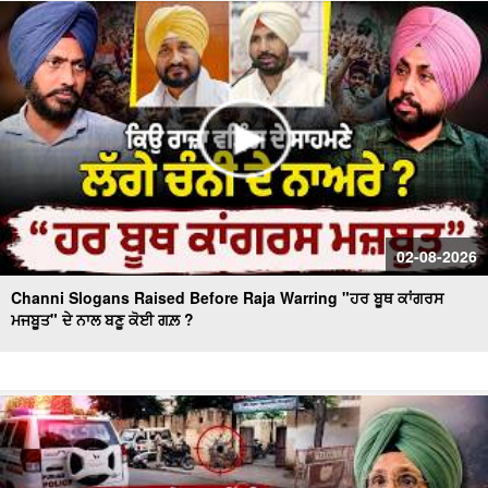
Massive Blast in Coal Mine | 32 ਮਜ਼ਦੂਰਾਂ ਦੀ ਮੌ.ਤ
02-08-2026
Channi Slogans Raised Before Raja Warring "ਹਰ ਬੂਥ ਕਾਂਗਰਸ
ਮਜਬੂਤ" ਦੇ ਨਾਲ ਬਣੂ ਕੋਈ ਗਲ਼ ?