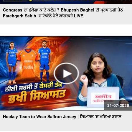
Congress ਦਾ ਮੁੱਕੇਗਾ ਕਾਟੋ ਕਲੇਸ਼ ? Bhupesh Baghel ਦੀ ਪ੍ਰਧਾਨਗੀ ਹੇਠ
Fatehgarh Sahib ’ਚ ਇਕੱਠੇ ਹੋਏ ਕਾਂਗਰਸੀ LIVE
31-07-2026
Hockey Team to Wear Saffron Jersey | ਸਿਆਸਤ 'ਚ ਮਚਿਆ ਬਵਾਲ