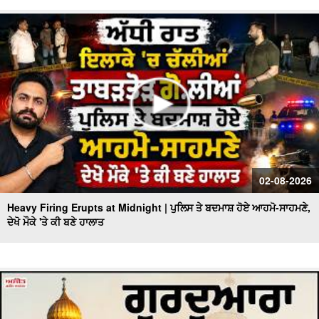
02-08-2026
Heavy Firing Erupts at Midnight | ਪੁਲਿਸ ਤੇ ਬਦਮਾਸ਼ ਹੋਏ ਆਹਮੋ-ਸਾਹਮਣੇ,
ਦੇਖੋ ਮੌਕੇ 'ਤੇ ਕੀ ਬਣੇ ਹਾਲਾਤ