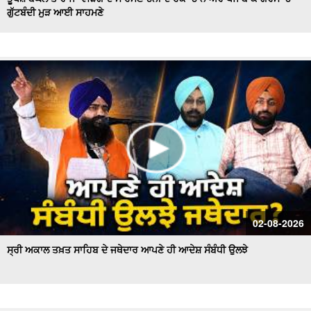
ਗੁੱਟਬੰਦੀ ਮੁੜ ਆਈ ਸਾਹਮਣੇ
Hockey Team to Wear Saffron Jersey | ਸਿਆਸਤ 'ਚ ਮਚਿਆ
ਬਵਾਲ
CM Mann LIVE | ਸੁਨਾਮ ਵਿਖੇ ਵਿਕਾਸ ਕਾਰਜਾਂ ਦਾ ਉਦਘਾਟਨ ਕਰਦੇ
ਸਮੇਂ
Uproar Erupts at Chandigarh House Meeting | ‘AAP’ ਤੇ
Congress Councilor ਆਹਮੋ ਸਾਹਮਣੇ
CM Bhagwant Mann Pays Tribute to Shaheed Udham
Singh, ਸੁਨਾਮ ਤੋਂ Live
SAD Delegation Meets Punjab Governor | Sukhbir Singh
Badal ਦੀ ਅਗਵਾਈ ਹੇਠ Akali Dal ਦਾ ਵਫ਼ਦ
ਖਾਲਸਾ ਮਾਰਚ ਦੌਰਾਨ LIVE ਹੋਏ ਜਥੇਦਾਰ Giani Kuldeep Singh
02-08-2026
Gadgaj
ਸ੍ਰੀ ਅਕਾਲ ਤਖ਼ਤ ਸਾਹਿਬ ਦੇ ਜਥੇਦਾਰ ਆਪਣੇ ਹੀ ਆਦੇਸ਼ ਸੰਬੰਧੀ ਉਲਝੇ
Pappu Yadav’s Unique Protest Outside Parliament |
Ayodhya ਰਾਮ ਮੰਦਰ ਚੋਰੀ ਮਾਮਲੇ
Day 10 of Monsoon Session, ਕਾਰਵਾਈ ਸ਼ੁਰੂ