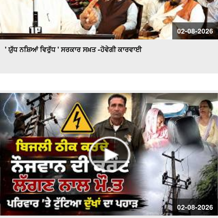
02-08-2026
' ਯੁੱਧ ਨਸ਼ਿਆਂ ਵਿਰੁੱਧ ' ਸਰਕਾਰ ਸਖ਼ਤ -ਹੋਵੇਗੀ ਕਾਰਵਾਈ
02-08-2026