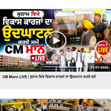
31-07-2026
CM Mann LIVE | ਸੁਨਾਮ ਵਿਖੇ ਵਿਕਾਸ ਕਾਰਜਾਂ ਦਾ ਉਦਘਾਟਨ ਕਰਦੇ ਸਮੇਂ