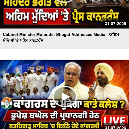
31-07-2026
Cabinet Minister Mohinder Bhagat Addresses Media | ਅਹਿਮ
ਮੁੱਦਿਆਂ ’ਤੇ ਪ੍ਰੈਸ ਕਾਨਫ਼ਰੰਸ
31-07-2026