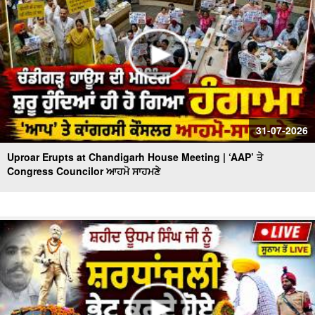
31-07-2026
Uproar Erupts at Chandigarh House Meeting | ‘AAP’ ਤੇ
Congress Councilor ਆਹਮੋ ਸਾਹਮਣੇ