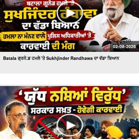
02-08-2026
Batala ਗ੍ਰਨੇ.ਡ ਹਮਲੇ 'ਤੇ Sukhjinder Randhawa ਦਾ ਵੱਡਾ ਬਿਆਨ