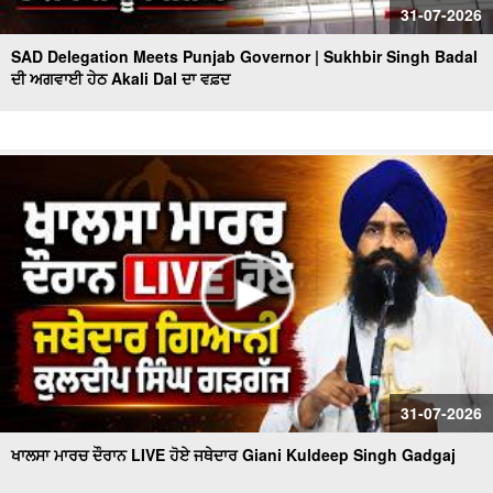
31-07-2026
SAD Delegation Meets Punjab Governor | Sukhbir Singh Badal
ਦੀ ਅਗਵਾਈ ਹੇਠ Akali Dal ਦਾ ਵਫ਼ਦ
31-07-2026
ਖਾਲਸਾ ਮਾਰਚ ਦੌਰਾਨ LIVE ਹੋਏ ਜਥੇਦਾਰ Giani Kuldeep Singh Gadgaj