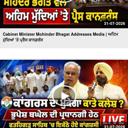
31-07-2026
Cabinet Minister Mohinder Bhagat Addresses Media | ਅਹਿਮ
ਮੁੱਦਿਆਂ ’ਤੇ ਪ੍ਰੈਸ ਕਾਨਫ਼ਰੰਸ
31-07-2026