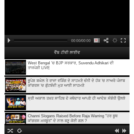
00:00/00:00
ਵੈੱਬ ਟੀਵੀ ਲਾਈਵ
West Bengal ’ਚ BJP ਸਰਕਾਰ, Suvendu Adhikari ਦੀ
ਤਾਜਪੋਸ਼ੀ LIVE
ਭੂਪੇਸ਼ ਬਘੇਲ ਤੇ ਰਾਜਾ ਵੜਿੰਗ ਦੇ ਸਾਹਮਣੇ ਚੰਨੀ ਦੇ ਹੱਕ 'ਚ ਨਾਅਰੇ ਪੰਜਾਬ
ਕਾਂਗਰਸ 'ਚ ਗੁੱਟਬੰਦੀ ਮੁੜ ਆਈ ਸਾਹਮਣੇ
ਸ੍ਰੀ ਅਕਾਲ ਤਖ਼ਤ ਸਾਹਿਬ ਦੇ ਜਥੇਦਾਰ ਆਪਣੇ ਹੀ ਆਦੇਸ਼ ਸੰਬੰਧੀ ਉਲਝੇ
Channi Slogans Raised Before Raja Warring "ਹਰ ਬੂਥ
ਕਾਂਗਰਸ ਮਜਬੂਤ" ਦੇ ਨਾਲ ਬਣੂ ਕੋਈ ਗਲ਼ ?
Batala ਗ੍ਰਨੇ.ਡ ਹਮਲੇ 'ਤੇ Sukhjinder Randhawa ਦਾ ਵੱਡਾ