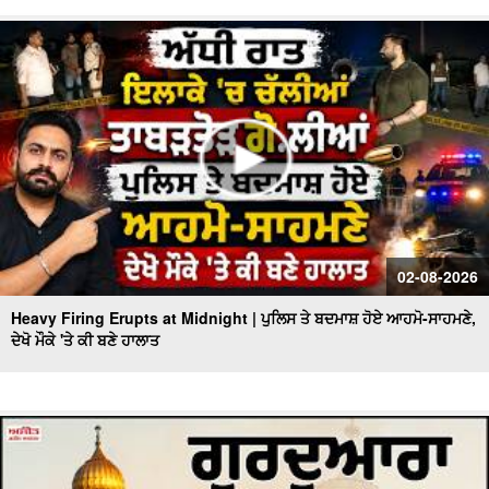
02-08-2026
Heavy Firing Erupts at Midnight | ਪੁਲਿਸ ਤੇ ਬਦਮਾਸ਼ ਹੋਏ ਆਹਮੋ-ਸਾਹਮਣੇ,
ਦੇਖੋ ਮੌਕੇ 'ਤੇ ਕੀ ਬਣੇ ਹਾਲਾਤ