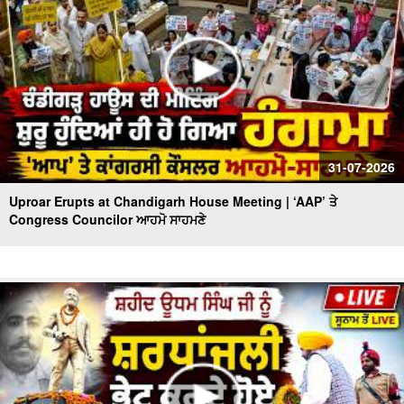
31-07-2026
Uproar Erupts at Chandigarh House Meeting | ‘AAP’ ਤੇ
Congress Councilor ਆਹਮੋ ਸਾਹਮਣੇ