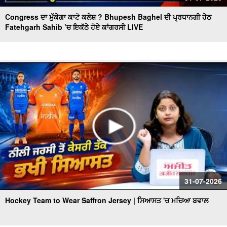
Congress ਦਾ ਮੁੱਕੇਗਾ ਕਾਟੋ ਕਲੇਸ਼ ? Bhupesh Baghel ਦੀ ਪ੍ਰਧਾਨਗੀ ਹੇਠ
Fatehgarh Sahib ’ਚ ਇਕੱਠੇ ਹੋਏ ਕਾਂਗਰਸੀ LIVE
31-07-2026
Hockey Team to Wear Saffron Jersey | ਸਿਆਸਤ 'ਚ ਮਚਿਆ ਬਵਾਲ