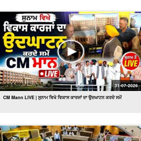
31-07-2026
CM Mann LIVE | ਸੁਨਾਮ ਵਿਖੇ ਵਿਕਾਸ ਕਾਰਜਾਂ ਦਾ ਉਦਘਾਟਨ ਕਰਦੇ ਸਮੇਂ