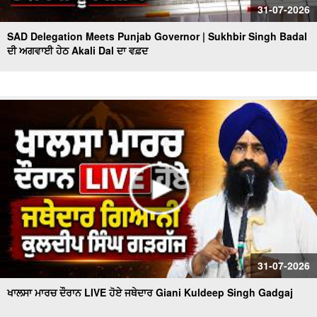
31-07-2026
SAD Delegation Meets Punjab Governor | Sukhbir Singh Badal
ਦੀ ਅਗਵਾਈ ਹੇਠ Akali Dal ਦਾ ਵਫ਼ਦ
31-07-2026
ਖਾਲਸਾ ਮਾਰਚ ਦੌਰਾਨ LIVE ਹੋਏ ਜਥੇਦਾਰ Giani Kuldeep Singh Gadgaj