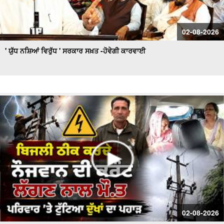
02-08-2026
' ਯੁੱਧ ਨਸ਼ਿਆਂ ਵਿਰੁੱਧ ' ਸਰਕਾਰ ਸਖ਼ਤ -ਹੋਵੇਗੀ ਕਾਰਵਾਈ
02-08-2026