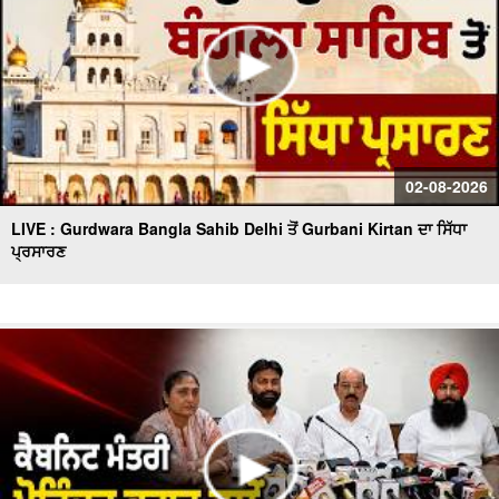
02-08-2026
LIVE : Gurdwara Bangla Sahib Delhi ਤੋਂ Gurbani Kirtan ਦਾ ਸਿੱਧਾ
ਪ੍ਰਸਾਰਣ