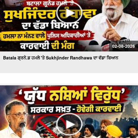
02-08-2026
Batala ਗ੍ਰਨੇ.ਡ ਹਮਲੇ 'ਤੇ Sukhjinder Randhawa ਦਾ ਵੱਡਾ ਬਿਆਨ