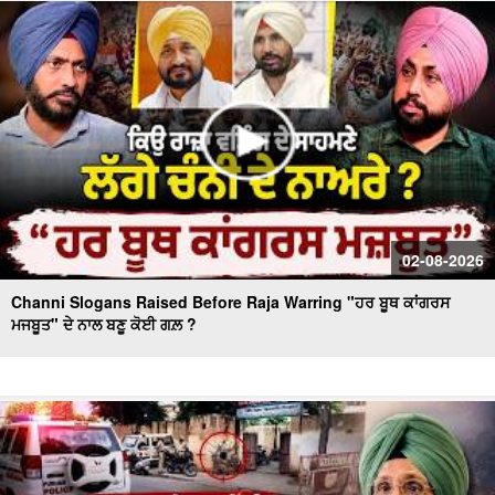
Massive Blast in Coal Mine | 32 ਮਜ਼ਦੂਰਾਂ ਦੀ ਮੌ.ਤ
02-08-2026
Channi Slogans Raised Before Raja Warring "ਹਰ ਬੂਥ ਕਾਂਗਰਸ
ਮਜਬੂਤ" ਦੇ ਨਾਲ ਬਣੂ ਕੋਈ ਗਲ਼ ?