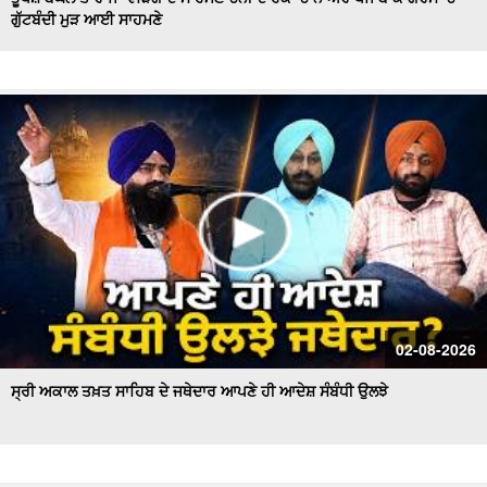
ਗੁੱਟਬੰਦੀ ਮੁੜ ਆਈ ਸਾਹਮਣੇ
Hockey Team to Wear Saffron Jersey | ਸਿਆਸਤ 'ਚ ਮਚਿਆ
ਬਵਾਲ
CM Mann LIVE | ਸੁਨਾਮ ਵਿਖੇ ਵਿਕਾਸ ਕਾਰਜਾਂ ਦਾ ਉਦਘਾਟਨ ਕਰਦੇ
ਸਮੇਂ
Uproar Erupts at Chandigarh House Meeting | ‘AAP’ ਤੇ
Congress Councilor ਆਹਮੋ ਸਾਹਮਣੇ
CM Bhagwant Mann Pays Tribute to Shaheed Udham
Singh, ਸੁਨਾਮ ਤੋਂ Live
SAD Delegation Meets Punjab Governor | Sukhbir Singh
Badal ਦੀ ਅਗਵਾਈ ਹੇਠ Akali Dal ਦਾ ਵਫ਼ਦ
ਖਾਲਸਾ ਮਾਰਚ ਦੌਰਾਨ LIVE ਹੋਏ ਜਥੇਦਾਰ Giani Kuldeep Singh
02-08-2026
Gadgaj
ਸ੍ਰੀ ਅਕਾਲ ਤਖ਼ਤ ਸਾਹਿਬ ਦੇ ਜਥੇਦਾਰ ਆਪਣੇ ਹੀ ਆਦੇਸ਼ ਸੰਬੰਧੀ ਉਲਝੇ
Pappu Yadav’s Unique Protest Outside Parliament |
Ayodhya ਰਾਮ ਮੰਦਰ ਚੋਰੀ ਮਾਮਲੇ
Day 10 of Monsoon Session, ਕਾਰਵਾਈ ਸ਼ੁਰੂ