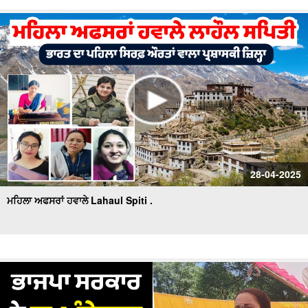
28-04-2025
ਮਹਿਲਾ ਅਫਸਰਾਂ ਹਵਾਲੇ Lahaul Spiti .