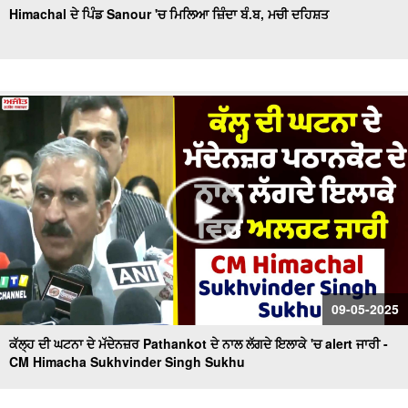
Himachal ਦੇ ਪਿੰਡ Sanour 'ਚ ਮਿਲਿਆ ਜ਼ਿੰਦਾ ਬੰ.ਬ, ਮਚੀ ਦਹਿਸ਼ਤ
09-05-2025
ਕੱਲ੍ਹ ਦੀ ਘਟਨਾ ਦੇ ਮੱਦੇਨਜ਼ਰ Pathankot ਦੇ ਨਾਲ ਲੱਗਦੇ ਇਲਾਕੇ 'ਚ alert ਜਾਰੀ -
CM Himacha Sukhvinder Singh Sukhu