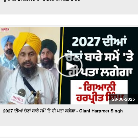
ਲੱਖਾਂ ਵਿਦਿਆਰਥੀਆਂ ਦੇ ਤਣਾਅ ਨੂੰ ਹੋ ਵਧਾ ਦਿੱਤਾ ਹੈ ਹਿਮਾਚਲ ਸਰਕਾਰ
ਨੇ - Jairam Thakur
ਹਿਮਾਚਲ 'ਚ 5 ਮਾਰਚ ਤੱਕ ਮੌਸਮ ਹੋ ਜਾਵੇਗਾ ਸਾਫ਼ - IMD Scientist
ਕੁੱਲੂ 'ਚ ਜ਼ਮੀਨ ਖਿਸਕਣ ਕਾਰਨ ਕਈ ਸੜਕਾਂ ਬੰਦ
28-08-2025
2027 ਦੀਆਂ ਚੋਣਾਂ ਬਾਰੇ ਸਮੇਂ 'ਤੇ ਹੀ ਪਤਾ ਲਗੇਗਾ - Giani Harpreet Singh