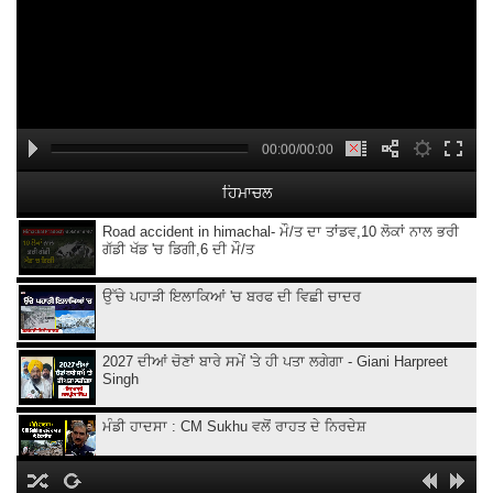
00:00/00:00
ਹਿਮਾਚਲ
Road accident in himachal- ਮੌ/ਤ ਦਾ ਤਾਂਡਵ,10 ਲੋਕਾਂ ਨਾਲ ਭਰੀ
ਗੱਡੀ ਖੱਡ 'ਚ ਡਿਗੀ,6 ਦੀ ਮੌ/ਤ
ਉੱਚੇ ਪਹਾੜੀ ਇਲਾਕਿਆਂ 'ਚ ਬਰਫ ਦੀ ਵਿਛੀ ਚਾਦਰ
2027 ਦੀਆਂ ਚੋਣਾਂ ਬਾਰੇ ਸਮੇਂ 'ਤੇ ਹੀ ਪਤਾ ਲਗੇਗਾ - Giani Harpreet
Singh
ਮੰਡੀ ਹਾਦਸਾ : CM Sukhu ਵਲੋਂ ਰਾਹਤ ਦੇ ਨਿਰਦੇਸ਼
Himachal CM Sukhvinder Singh ਵਲੋਂ ਆਫ਼ਤ ਪ੍ਰਭਾਵਿਤ