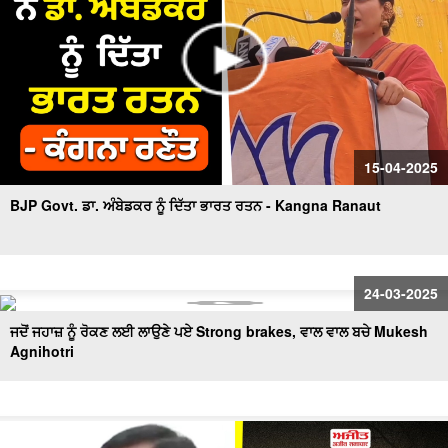
15-04-2025
BJP Govt. ਡਾ. ਅੰਬੇਡਕਰ ਨੂੰ ਦਿੱਤਾ ਭਾਰਤ ਰਤਨ - Kangna Ranaut
24-03-2025
ਜਦੋਂ ਜਹਾਜ਼ ਨੂੰ ਰੋਕਣ ਲਈ ਲਾਉਣੇ ਪਏ Strong brakes, ਵਾਲ ਵਾਲ ਬਚੇ Mukesh
Agnihotri