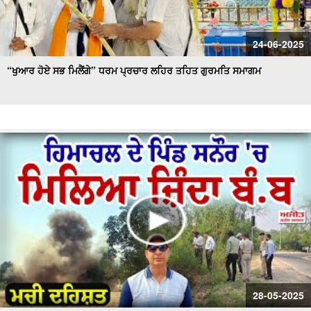
24-06-2025
“ਖੁਆਰ ਹੋਏ ਸਭ ਮਿਲੈਂਗੇ” ਧਰਮ ਪ੍ਰਚਾਰ ਲਹਿਰ ਤਹਿਤ ਗੁਰਮਤਿ ਸਮਾਗਮ
28-05-2025