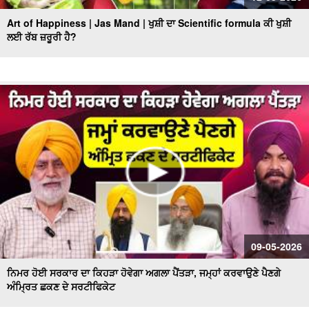
Art of Happiness | Jas Mand | ਖੁਸ਼ੀ ਦਾ Scientific formula ਕੀ ਖੁਸ਼ੀ
ਲਈ ਰੱਬ ਜ਼ਰੂਰੀ ਹੈ?
09-05-2026
ਨਿਮਰ ਹੋਈ ਸਰਕਾਰ ਦਾ ਕਿਹੜਾ ਹੋਵੇਗਾ ਅਗਲਾ ਪੈਂਤੜਾ, ਜਮ੍ਹਾਂ ਕਰਵਾਉਣੇ ਪੈਣਗੇ
ਅੰਮ੍ਰਿਤ ਛਕਣ ਦੇ ਸਰਟੀਫਿਕੇਟ