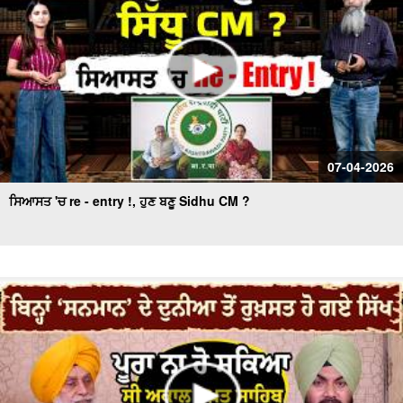
07-04-2026
ਸਿਆਸਤ 'ਚ re - entry !, ਹੁਣ ਬਣੂ Sidhu CM ?