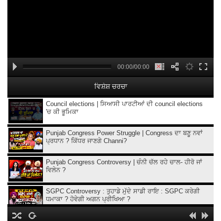
00:00/00:00
ਵਿਸ਼ੇਸ਼ ਚਰਚਾ
Council elections | ਸਿਆਸੀ ਪਾਰਟੀਆਂ ਦੀ council elections
'ਚ ਕੀ ਭੂਮਿਕਾ
Punjab Congress Power Struggle | Congress ਦਾ ਬਣੂ ਨਵਾਂ
ਪ੍ਰਧਾਨ ? ਕਿੱਧਰ ਜਾਣਗੇ Channi?
Punjab Congress Controversy | ਚੰਨੀ ਚੱਲ ਰਹੇ ਚਾਲ- ਹੀਰੋ ਜਾਂ
ਵਿਲੇਨ ?
SGPC Controversy : ਤੁਹਾਡੇ ਮੁੱਦੇ ਸਾਡੀ ਰਾਇ : SGPC ਕਰੇਗੀ
ਧਮਾਕਾ ? ਹੋਵੇਗੀ ਅਗਨ ਪ੍ਰੀਖਿਆ ?
ਤੁਹਾਡੇ ਮੁੱਦੇ ਸਾਡੀ ਰਾਇ : CM ਤੋਂ ਬਿਨ੍ਹਾਂ ਪੇਸ਼ ਹੋਣਗੇ 'ਆਪ' ਵਿਧਾਇਕ ?