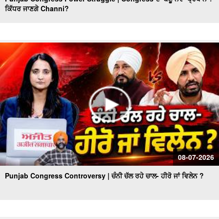
ਕਿੱਧਰ ਜਾਣਗੇ Channi?
ਨਿਮਰ ਹੋਈ ਸਰਕਾਰ ਦਾ ਕਿਹੜਾ ਹੋਵੇਗਾ ਅਗਲਾ ਪੈਂਤੜਾ, ਜਮ੍ਹਾਂ
ਕਰਵਾਉਣੇ ਪੈਣਗੇ ਅੰਮ੍ਰਿਤ ਛਕਣ ਦੇ ਸਰਟੀਫਿਕੇਟ
Congress ਕੱਟੇਗੀ ਕਈਆਂ ਦੀ ਟਿਕਟ,Leadership ਨਹੀਂ ਬਣਾ ਸਕੇਗੀ
ਆਪਣੇ ਲਾਡਲਿਆਂ ਨੂੰ ਉਮੀਦਵਾਰ
ਸਿਆਸਤ 'ਚ re - entry !, ਹੁਣ ਬਣੂ Sidhu CM ?
ਬਿਨ੍ਹਾਂ ‘ਸਨਮਾਨ’ ਦੇ ਦੁਨੀਆ ਤੋਂ ਰੁਖ਼ਸਤ ਹੋ ਗਏ ਸਿੱਖ ਪੂਰਾ ਨਾ ਹੋ
ਸਕਿਆ ਸ੍ਰੀ ਅਕਾਲ ਤਖ਼ਤ ਸਾਹਿਬ ਦਾ ਫ਼ੈਸਲਾ
ਵਿਚਾਰ ਚਰਚਾ ਅੰਮ੍ਰਿਤਸਰ - ਕਾਰਜਕਾਰੀ’ ਰਹੇਗਾ ਸ੍ਰੀ ਹਰਿਮੰਦਰ
ਸਾਹਿਬ ਦਾ ਹੈੱਡ ਗ੍ਰੰਥੀ !
ਅੰਮ੍ਰਿਤਸਰ ਵਿਚਾਰ ਚਰਚਾ: ਮੁੱਖ ਮੰਤਰੀ ਨੇ ਨਿਭਾਈ ਮਰਿਆਦਾ ਸ੍ਰੀ
08-07-2026
ਹਰਿਮੰਦਰ ਸਾਹਿਬ ਤੋਂ ਵਾਇਰਲ ਵੀਡਿਉ ਦਾ ਸੱਚ !
Punjab Congress Controversy | ਚੰਨੀ ਚੱਲ ਰਹੇ ਚਾਲ- ਹੀਰੋ ਜਾਂ ਵਿਲੇਨ ?
ਕੀ ਮੁੱਖ ਮੰਤਰੀ ਭਗਵੰਤ ਮਾਨ ਦੀ ਪੇਸ਼ੀ ਦੌਰਾਨ ਲਾਈਵ ਹੋਵੇਗੀ ਸਾਰੀ
ਕਾਰਵਾਈ ?
Amritsar ਵਿਚਾਰ ਚਰਚਾ - ਸਾਬਕਾ Chief Minister ਦੇ ਬਿਆਨ 'ਤੇ