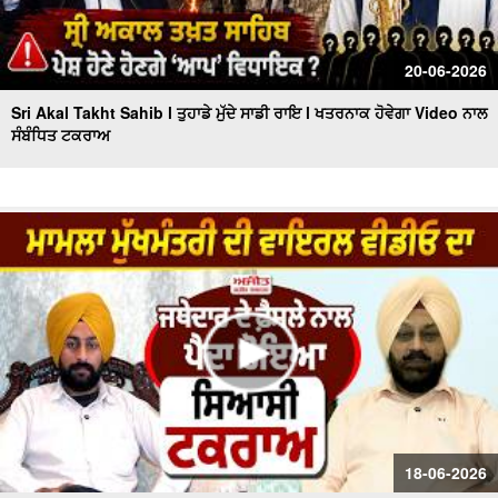
20-06-2026
Sri Akal Takht Sahib l ਤੁਹਾਡੇ ਮੁੱਦੇ ਸਾਡੀ ਰਾਇ l ਖਤਰਨਾਕ ਹੋਵੇਗਾ Video ਨਾਲ
ਸੰਬੰਧਿਤ ਟਕਰਾਅ
18-06-2026