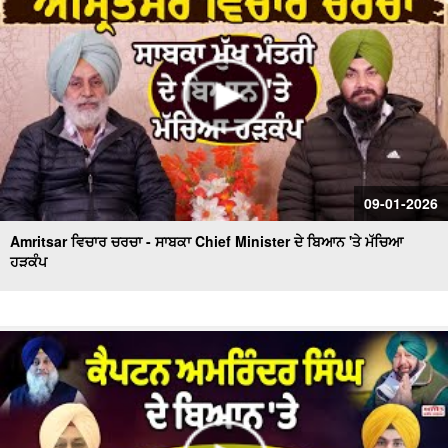
09-01-2026
Amritsar ਵਿਚਾਰ ਚਰਚਾ - ਸਾਬਕਾ Chief Minister ਦੇ ਬਿਆਨ 'ਤੇ ਮੱਚਿਆ
ਹੜਕੰਪ