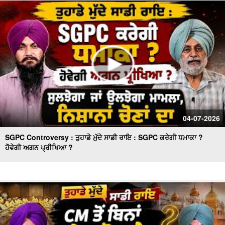
ਮੱਚਿਆ ਹੜਕੰਪ
ਕੈਪਟਨ ਅਮਰਿੰਦਰ ਸਿੰਘ ਦੇ ਬਿਆਨ 'ਤੇ ਸੁਖਬੀਰ ਸਿੰਘ ਬਾਦਲ ਚੁੱਪ ਕਿਉਂ
? ਕਾਂਗਰਸ ਵਿਚ ਸ਼ਾਮਿਲ ਹੋਣ ਦਾ ਸੱਚ !!
04-07-2026
SGPC Controversy : ਤੁਹਾਡੇ ਮੁੱਦੇ ਸਾਡੀ ਰਾਇ : SGPC ਕਰੇਗੀ ਧਮਾਕਾ ?
ਹੋਵੇਗੀ ਅਗਨ ਪ੍ਰੀਖਿਆ ?