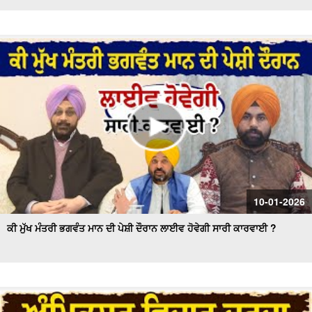
10-01-2026
ਕੀ ਮੁੱਖ ਮੰਤਰੀ ਭਗਵੰਤ ਮਾਨ ਦੀ ਪੇਸ਼ੀ ਦੌਰਾਨ ਲਾਈਵ ਹੋਵੇਗੀ ਸਾਰੀ ਕਾਰਵਾਈ ?