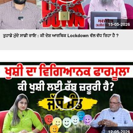
15-05-2026
ਤੁਹਾਡੇ ਮੁੱਦੇ ਸਾਡੀ ਰਾਇ : ਕੀ ਦੇਸ਼ ਆਰਥਿਕ Lockdown ਵੱਲ ਵੱਧ ਰਿਹਾ ਹੈ ?
12-05-2026