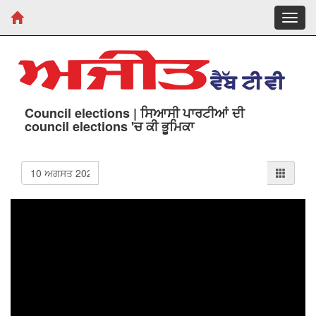
Toggl
navig
Council elections | ਸਿਆਸੀ ਪਾਰਟੀਆਂ ਦੀ
council elections 'ਚ ਕੀ ਭੂਮਿਕਾ