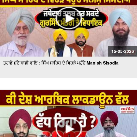
15-05-2026
ਤੁਹਾਡੇ ਮੁੱਦੇ ਸਾਡੀ ਰਾਇ : ਸਿੰਘ ਸਾਹਿਬ ਦੇ ਵਿਹੜੇ ਪਹੁੰਚੇ Manish Sisodia