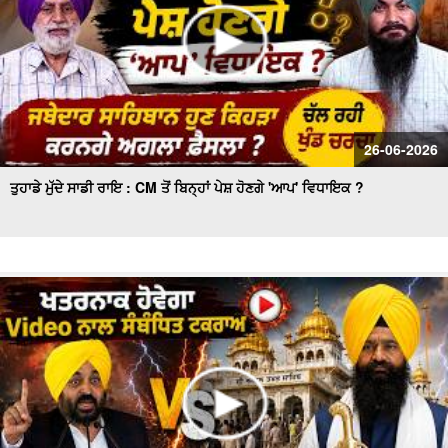
26-06-2026
ਤੁਹਾਡੇ ਮੁੱਦੇ ਸਾਡੀ ਰਾਇ : CM ਤੋਂ ਬਿਨ੍ਹਾਂ ਪੇਸ਼ ਹੋਣਗੇ 'ਆਪ' ਵਿਧਾਇਕ ?