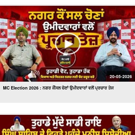
20-05-2026
MC Election 2026 : ਨਗਰ ਕੌਂਸਲ ਚੋਣਾਂ ਉਮੀਦਵਾਰਾਂ ਵਲੋਂ ਪ੍ਰਚਾਰ ਤੇਜ