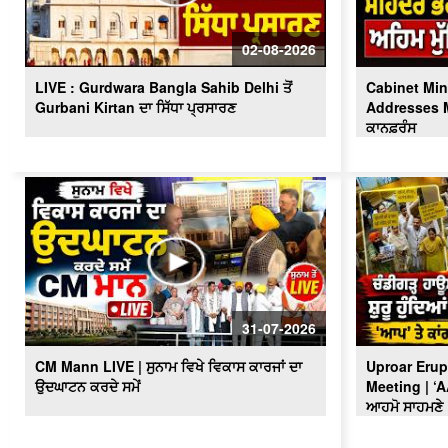
02-08-2026
LIVE : Gurdwara Bangla Sahib Delhi ਤੋਂ
Cabinet Min
Gurbani Kirtan ਦਾ ਸਿੱਧਾ ਪ੍ਰਸਾਰਣ
Addresses Me
ਕਾਨਫ਼ਰੰਸ
31-07-2026
CM Mann LIVE | ਸੁਨਾਮ ਵਿਖੇ ਵਿਕਾਸ ਕਾਰਜਾਂ ਦਾ
Uproar Erup
ਉਦਘਾਟਨ ਕਰਦੇ ਸਮੇਂ
Meeting | ‘
ਆਹਮੋ ਸਾਹਮਣੇ