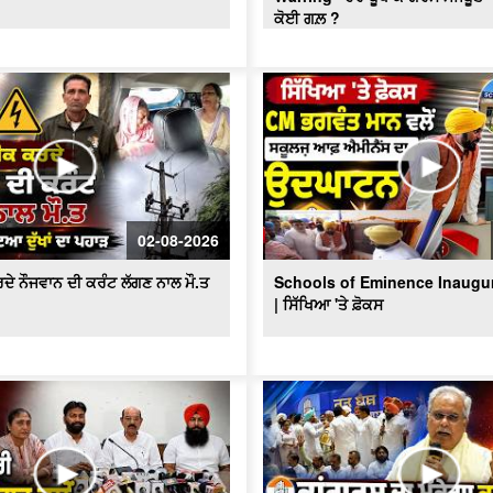
ਕੋਈ ਗਲ਼ ?
02-08-2026
ਦੇ ਨੌਜਵਾਨ ਦੀ ਕਰੰਟ ਲੱਗਣ ਨਾਲ ਮੌ.ਤ
Schools of Eminence Inaugu
| ਸਿੱਖਿਆ 'ਤੇ ਫ਼ੋਕਸ