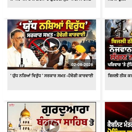
02-08-2026
' ਯੁੱਧ ਨਸ਼ਿਆਂ ਵਿਰੁੱਧ ' ਸਰਕਾਰ ਸਖ਼ਤ -ਹੋਵੇਗੀ ਕਾਰਵਾਈ
ਬਿਜਲੀ ਠੀਕ ਕਰ