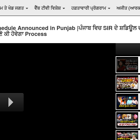
ਲਮ ਤੇ ਖੇਡ ਜਗਤ
ਵੈੱਬ ਟੀਵੀ ਵਿਸ਼ੇਸ਼
ਹਫ਼ਤਾਵਾਰੀ ਪ੍ਰੋਗਰਾਮ
ਅਜੀਤ (ਆਰ
edule Announced in Punjab |ਪੰਜਾਬ ਵਿਚ SIR ਦੇ ਸ਼ਡਿਊਲ 
ੋ ਕੀ ਹੋਵੇਗਾ Process