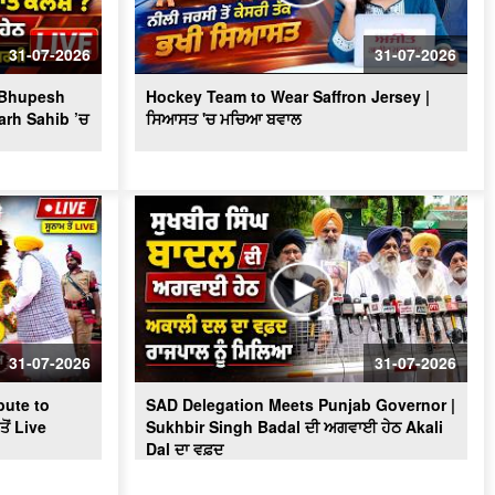
Massive Blast in Coal Mine | 32
ਮਜ਼ਦੂਰਾਂ ਦੀ ਮੌ.ਤ
31-07-2026
31-07-2026
? Bhupesh
Hockey Team to Wear Saffron Jersey |
arh Sahib ’ਚ
ਸਿਆਸਤ 'ਚ ਮਚਿਆ ਬਵਾਲ
31-07-2026
31-07-2026
ute to
SAD Delegation Meets Punjab Governor |
ੋਂ Live
Sukhbir Singh Badal ਦੀ ਅਗਵਾਈ ਹੇਠ Akali
Dal ਦਾ ਵਫ਼ਦ