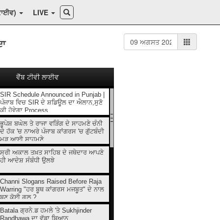
ਕਾਈਵ)
LIVE
ਦਾ
ਵੈੱਬ ਟੀਵੀ ਲਾਈਵ
SIR Schedule Announced in Punjab |
ਪੰਜਾਬ ਵਿਚ SIR ਦੇ ਸ਼ਡਿਊਲ ਦਾ ਐਲਾਨ,ਸੁਣੋ
ਕੀ ਹੋਵੇਗਾ Process
ਭੂਪੇਸ਼ ਬਘੇਲ ਤੇ ਰਾਜਾ ਵੜਿੰਗ ਦੇ ਸਾਹਮਣੇ ਚੰਨੀ
ਦੇ ਹੱਕ 'ਚ ਨਾਅਰੇ ਪੰਜਾਬ ਕਾਂਗਰਸ 'ਚ ਗੁੱਟਬੰਦੀ
ਮੁੜ ਆਈ ਸਾਹਮਣੇ
ਸ੍ਰੀ ਅਕਾਲ ਤਖ਼ਤ ਸਾਹਿਬ ਦੇ ਜਥੇਦਾਰ ਆਪਣੇ
ਹੀ ਆਦੇਸ਼ ਸੰਬੰਧੀ ਉਲਝੇ
Channi Slogans Raised Before Raja
Warring "ਹਰ ਬੂਥ ਕਾਂਗਰਸ ਮਜਬੂਤ" ਦੇ ਨਾਲ
ਬਣੂ ਕੋਈ ਗਲ਼ ?
Batala ਗ੍ਰਨੇ.ਡ ਹਮਲੇ 'ਤੇ Sukhjinder
Randhawa ਦਾ ਵੱਡਾ ਬਿਆਨ