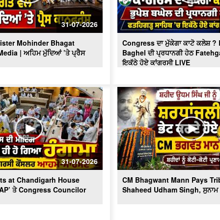
31-07-2026
ister Mohinder Bhagat
Congress ਦਾ ਮੁੱਕੇਗਾ ਕਾਟੋ ਕਲੇਸ਼ 
dia | ਅਹਿਮ ਮੁੱਦਿਆਂ ’ਤੇ ਪ੍ਰੈਸ
Baghel ਦੀ ਪ੍ਰਧਾਨਗੀ ਹੇਠ Fatehg
ਇਕੱਠੇ ਹੋਏ ਕਾਂਗਰਸੀ LIVE
31-07-2026
ts at Chandigarh House
CM Bhagwant Mann Pays Trib
AAP’ ਤੇ Congress Councilor
Shaheed Udham Singh, ਸੁਨਾਮ ਤ