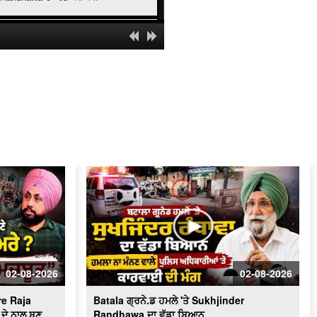
' ਯੁੱਧ ਨਸ਼ਿਆਂ ਵਿਰੁੱਧ ' ਸਰਕਾਰ ਸਖ਼ਤ -ਹੋਵੇਗੀ
ਕਾਰਵਾਈ
ਬਿਜਲੀ ਠੀਕ ਕਰਦੇ ਨੌਜਵਾਨ ਦੀ ਕਰੰਟ ਲੱਗਣ
ਨਾਲ ਮੌ.ਤ
Schools of Eminence Inaugurated by
CM | ਸਿੱਖਿਆ 'ਤੇ ਫ਼ੋਕਸ
Heavy Firing Erupts at Midnight |
ਪੁਲਿਸ ਤੇ ਬਦਮਾਸ਼ ਹੋਏ ਆਹਮੋ-ਸਾਹਮਣੇ, ਦੇਖੋ
ਮੌਕੇ 'ਤੇ ਕੀ ਬਣੇ ਹਾਲਾਤ
LIVE : Gurdwara Bangla Sahib Delhi
ਤੋਂ Gurbani Kirtan ਦਾ ਸਿੱਧਾ ਪ੍ਰਸਾਰਣ
Cabinet Minister Mohinder Bhagat
Addresses Media | ਅਹਿਮ ਮੁੱਦਿਆਂ ’ਤੇ
ਪ੍ਰੈਸ ਕਾਨਫ਼ਰੰਸ
02-08-2026
02-08-2026
Congress ਦਾ ਮੁੱਕੇਗਾ ਕਾਟੋ ਕਲੇਸ਼ ?
Bhupesh Baghel ਦੀ ਪ੍ਰਧਾਨਗੀ ਹੇਠ
e Raja
Batala ਗ੍ਰਨੇ.ਡ ਹਮਲੇ 'ਤੇ Sukhjinder
Fatehgarh Sahib ’ਚ ਇਕੱਠੇ ਹੋਏ ਕਾਂਗਰਸੀ
LIVE
ਦੇ ਨਾਲ ਬਣੂ
Randhawa ਦਾ ਵੱਡਾ ਬਿਆਨ