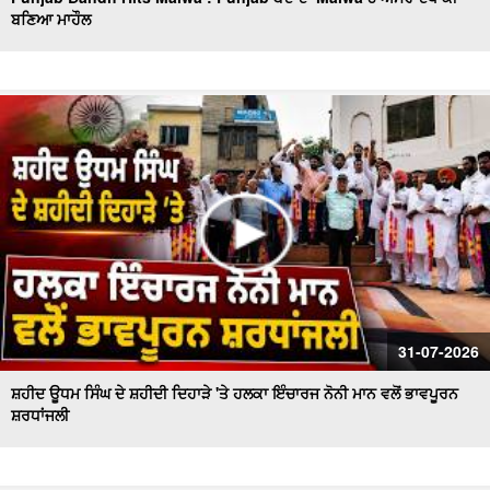
ਬਣਿਆ ਮਾਹੌਲ
Sanitation workers stage a massive protest in Ferozepur
: Ferozepur'ਚ ਸਫਾਈ ਕਰਮਚਾਰੀਆਂ ਦਾ ਹੱਲਾ ਬੋਲ
ਐਲ.ਏ.ਡੀ.ਸੀ. ਪ੍ਰਣਾਲੀ ਦੇ ਵਿਰੋਧ ਵਿਚ ਵਕੀਲ ਭਾਈਚਾਰੇ ਦਾ ਸੰਘਰਸ਼
ਹੋਰ ਤੇਜ਼
ਫ਼ਿਲਮ 'ਸਤਲੁਜ' 'ਤੇ ਪਾਬੰਦੀ ਦੇ ਵਿਰੋਧ ਵਿਚ ਐੱਸ.ਜੀ.ਪੀ.ਸੀ ਅਤੇ
ਸ਼੍ਰੋਮਣੀ ਅਕਾਲੀ ਦਲ (ਬ) ਵਲੋਂ ਵਿਸ਼ਾਲ ਰੋਸ ਮਾਰਚ
ਸ਼ਾਮਲਾਟ ਜ਼ਮੀਨ 'ਤੇ ਕਬਜ਼ੇ ਦੀ ਕੋਸ਼ਿਸ਼, ਪੰਚਾਇਤ ਨੇ ਕੀਤੀ ਕਾਰਵਾਈ ਦੀ
ਮੰਗ
ਸ਼੍ਰੋਮਣੀ ਅਕਾਲੀ ਦਲ (ਬ) ਵਲੋਂ 'ਬਦਲੇਗਾ ਖਰੜ, ਬੋਲੇਗਾ ਖਰੜ' ਮੁਹਿੰਮ
ਦੀ ਸ਼ੁਰੂਆਤ
ਸਫ਼ਾਈ ਸੇਵਕਾਂ ਦੀ ਸੂਬਾ ਪੱਧਰੀ ਹੜਤਾਲ ਦੁਬਾਰਾ ਸ਼ੁਰੂ
31-07-2026
ਸ਼ਹੀਦ ਊਧਮ ਸਿੰਘ ਦੇ ਸ਼ਹੀਦੀ ਦਿਹਾੜੇ 'ਤੇ ਹਲਕਾ ਇੰਚਾਰਜ ਨੋਨੀ ਮਾਨ ਵਲੋਂ ਭਾਵਪੂਰਨ
ਸ਼ਰਧਾਂਜਲੀ
ਚੋਰਾਂ ਨੇ ਐਨ.ਆਰ.ਆਈ ਪਰਿਵਾਰ ਦੇ ਘਰ ਨੂੰ ਬਣਾਇਆ ਨਿਸ਼ਾਨਾ
ਨਗਰ ਕੌਸਲ ਮੁਲਾਜ਼ਮਾਂ ਨੇ ਮੰਗਾਂ ਨੂੰ ਲੈ ਕੇ ਕੀਤੀ ਹੜਤਾਲ