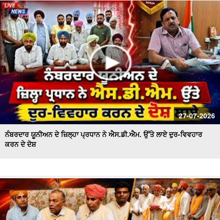
ਪਾਣੀ ਦੀ ਸੁਚੱਜੀ ਵਰਤੋਂ ਨੂੰ ਯਕੀਨੀ ਬਣਾਇਆ ਜਾਵੇਗਾ - ਬਰਿੰਦਰ ਕੁਮਾਰ
ਗੋਇਲ
27-07-2026
ਨੰਬਰਦਾਰ ਯੂਨੀਅਨ ਦੇ ਜ਼ਿਲ੍ਹਾ ਪ੍ਰਧਾਨ ਨੇ ਐਸ.ਡੀ.ਐਮ. ਉੱਤੇ ਲਾਏ ਦੁਰ-ਵਿਵਹਾਰ
ਕਰਨ ਦੇ ਦੋਸ਼