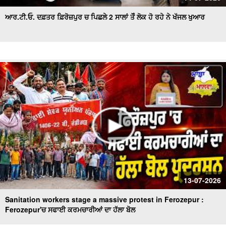
ਆਰ.ਟੀ.ਓ. ਦਫ਼ਤਰ ਫ਼ਿਰੋਜ਼ਪੁਰ ਚ ਪਿਛਲੇ 2 ਸਾਲਾਂ ਤੋੰ ਲੋਕ ਹੋ ਰਹੇ ਨੇ ਖੱਜਲ ਖੁਆਰ
13-07-2026
Sanitation workers stage a massive protest in Ferozepur :
Ferozepur'ਚ ਸਫਾਈ ਕਰਮਚਾਰੀਆਂ ਦਾ ਹੱਲਾ ਬੋਲ