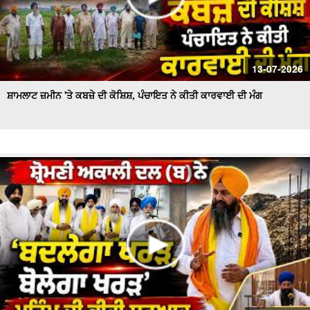
13-07-2026
ਸ਼ਾਮਲਾਟ ਜ਼ਮੀਨ 'ਤੇ ਕਬਜ਼ੇ ਦੀ ਕੋਸ਼ਿਸ਼, ਪੰਚਾਇਤ ਨੇ ਕੀਤੀ ਕਾਰਵਾਈ ਦੀ ਮੰਗ