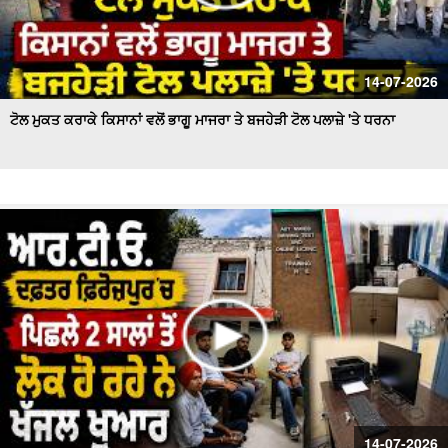
14-07-2026
ਟੋਲ ਮੁਕਤ ਕਰਾਕੇ ਕਿਸਾਨਾਂ ਵਲੋਂ ਭਾਗੂ ਮਾਜਰਾ ਤੇ ਬਜਹੇੜੀ ਟੋਲ ਪਲਾਜ਼ੇ 'ਤੇ ਧਰਨਾ
14-07-2026