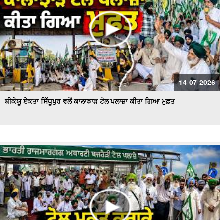
14-07-2026
ਬੀਕੇਯੂ ਏਕਤਾ ਸਿੱਧੂਪੁਰ ਵਲੋਂ ਕਾਲਾਝਾੜ ਟੋਲ ਪਲਾਜ਼ਾ ਕੀਤਾ ਗਿਆ ਮੁਫ਼ਤ