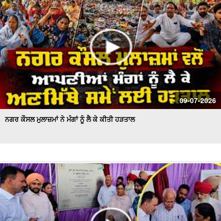
09-07-2026
ਨਗਰ ਕੌਸਲ ਮੁਲਾਜ਼ਮਾਂ ਨੇ ਮੰਗਾਂ ਨੂੰ ਲੈ ਕੇ ਕੀਤੀ ਹੜਤਾਲ