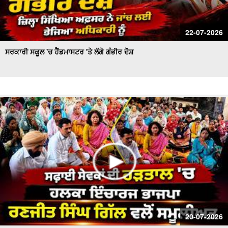
22-07-2026
ਸਰਕਾਰੀ ਸਕੂਲ 'ਚ ਹੈੱਡਮਾਸਟਰ 'ਤੇ ਲੱਗੇ ਗੰਭੀਰ ਦੋਸ਼
20-07-2026