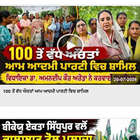
20-07-2026
100 ਤੋਂ ਵੱਧ ਔਰਤਾਂ ਆਮ ਆਦਮੀ ਪਾਰਟੀ ਵਿਚ ਸ਼ਾਮਿਲ