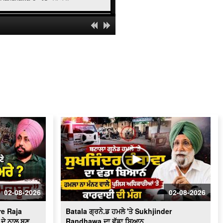
' ਯੁੱਧ ਨਸ਼ਿਆਂ ਵਿਰੁੱਧ ' ਸਰਕਾਰ ਸਖ਼ਤ -ਹੋਵੇਗੀ
ਕਾਰਵਾਈ
ਬਿਜਲੀ ਠੀਕ ਕਰਦੇ ਨੌਜਵਾਨ ਦੀ ਕਰੰਟ ਲੱਗਣ
ਨਾਲ ਮੌ.ਤ
Schools of Eminence Inaugurated by
CM | ਸਿੱਖਿਆ 'ਤੇ ਫ਼ੋਕਸ
Heavy Firing Erupts at Midnight |
ਪੁਲਿਸ ਤੇ ਬਦਮਾਸ਼ ਹੋਏ ਆਹਮੋ-ਸਾਹਮਣੇ, ਦੇਖੋ
ਮੌਕੇ 'ਤੇ ਕੀ ਬਣੇ ਹਾਲਾਤ
LIVE : Gurdwara Bangla Sahib Delhi
ਤੋਂ Gurbani Kirtan ਦਾ ਸਿੱਧਾ ਪ੍ਰਸਾਰਣ
Cabinet Minister Mohinder Bhagat
Addresses Media | ਅਹਿਮ ਮੁੱਦਿਆਂ ’ਤੇ
ਪ੍ਰੈਸ ਕਾਨਫ਼ਰੰਸ
02-08-2026
02-08-2026
Congress ਦਾ ਮੁੱਕੇਗਾ ਕਾਟੋ ਕਲੇਸ਼ ?
Bhupesh Baghel ਦੀ ਪ੍ਰਧਾਨਗੀ ਹੇਠ
e Raja
Batala ਗ੍ਰਨੇ.ਡ ਹਮਲੇ 'ਤੇ Sukhjinder
Fatehgarh Sahib ’ਚ ਇਕੱਠੇ ਹੋਏ ਕਾਂਗਰਸੀ
LIVE
ਦੇ ਨਾਲ ਬਣੂ
Randhawa ਦਾ ਵੱਡਾ ਬਿਆਨ