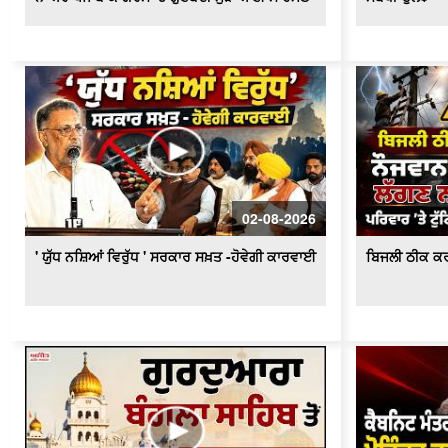
02-08-2026
' ਯੁੱਧ ਨਸ਼ਿਆਂ ਵਿਰੁੱਧ ' ਸਰਕਾਰ ਸਖ਼ਤ -ਹੋਵੇਗੀ ਕਾਰਵਾਈ
ਬਿਜਲੀ ਠੀਕ ਕਰ