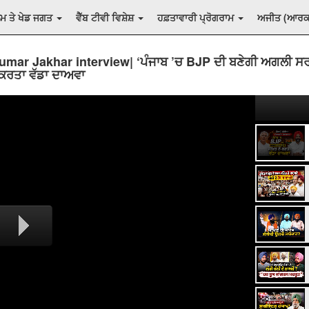
ਲਮ ਤੇ ਖੇਡ ਜਗਤ
ਵੈੱਬ ਟੀਵੀ ਵਿਸ਼ੇਸ਼
ਹਫ਼ਤਾਵਾਰੀ ਪ੍ਰੋਗਰਾਮ
ਅਜੀਤ (ਆਰ
umar Jakhar interview| ‘ਪੰਜਾਬ ’ਚ BJP ਦੀ ਬਣੇਗੀ ਅਗਲੀ ਸ
 ਕਰਤਾ ਵੱਡਾ ਦਾਅਵਾ