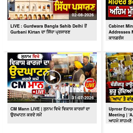
02-08-2026
LIVE : Gurdwara Bangla Sahib Delhi ਤੋਂ
Cabinet Min
Gurbani Kirtan ਦਾ ਸਿੱਧਾ ਪ੍ਰਸਾਰਣ
Addresses Me
ਕਾਨਫ਼ਰੰਸ
31-07-2026
CM Mann LIVE | ਸੁਨਾਮ ਵਿਖੇ ਵਿਕਾਸ ਕਾਰਜਾਂ ਦਾ
Uproar Erup
ਉਦਘਾਟਨ ਕਰਦੇ ਸਮੇਂ
Meeting | ‘
ਆਹਮੋ ਸਾਹਮਣੇ