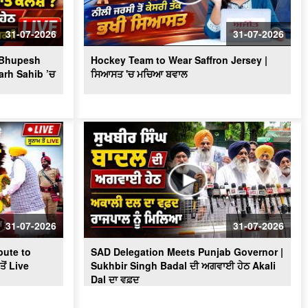
Massive Blast in Coal Mine | 32
ਮਜ਼ਦੂਰਾਂ ਦੀ ਮੌ.ਤ
31-07-2026
31-07-2026
? Bhupesh
Hockey Team to Wear Saffron Jersey |
arh Sahib ’ਚ
ਸਿਆਸਤ 'ਚ ਮਚਿਆ ਬਵਾਲ
31-07-2026
31-07-2026
ute to
SAD Delegation Meets Punjab Governor |
ੋਂ Live
Sukhbir Singh Badal ਦੀ ਅਗਵਾਈ ਹੇਠ Akali
Dal ਦਾ ਵਫ਼ਦ