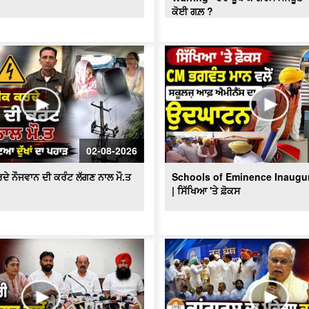
ਕੋਈ ਗਲ਼ ?
02-08-2026
ਦੇ ਨੌਜਵਾਨ ਦੀ ਕਰੰਟ ਲੱਗਣ ਨਾਲ ਮੌ.ਤ
Schools of Eminence Inaugu
| ਸਿੱਖਿਆ 'ਤੇ ਫ਼ੋਕਸ