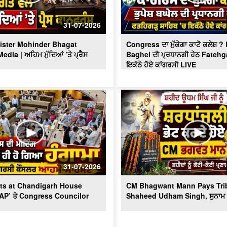
31-07-2026
ister Mohinder Bhagat
Congress ਦਾ ਮੁੱਕੇਗਾ ਕਾਟੋ ਕਲੇਸ਼ 
dia | ਅਹਿਮ ਮੁੱਦਿਆਂ ’ਤੇ ਪ੍ਰੈਸ
Baghel ਦੀ ਪ੍ਰਧਾਨਗੀ ਹੇਠ Fatehg
ਇਕੱਠੇ ਹੋਏ ਕਾਂਗਰਸੀ LIVE
31-07-2026
ts at Chandigarh House
CM Bhagwant Mann Pays Trib
AAP’ ਤੇ Congress Councilor
Shaheed Udham Singh, ਸੁਨਾਮ ਤ