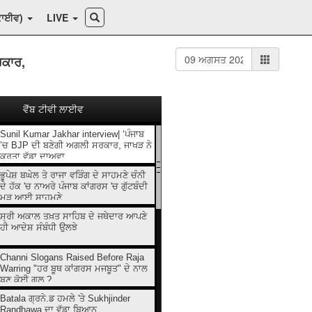
ਕਾਈਵ)
LIVE
ਰਕਾਰ,
ਵੈੱਬ ਟੀਵੀ ਲਾਈਵ
Sunil Kumar Jakhar interview| ‘ਪੰਜਾਬ
’ਚ BJP ਦੀ ਬਣੇਗੀ ਅਗਲੀ ਸਰਕਾਰ, ਜਾਖੜ ਨੇ
ਕਰਤਾ ਵੱਡਾ ਦਾਅਵਾ
ਭੂਪੇਸ਼ ਬਘੇਲ ਤੇ ਰਾਜਾ ਵੜਿੰਗ ਦੇ ਸਾਹਮਣੇ ਚੰਨੀ
ਦੇ ਹੱਕ 'ਚ ਨਾਅਰੇ ਪੰਜਾਬ ਕਾਂਗਰਸ 'ਚ ਗੁੱਟਬੰਦੀ
ਮੁੜ ਆਈ ਸਾਹਮਣੇ
ਸ੍ਰੀ ਅਕਾਲ ਤਖ਼ਤ ਸਾਹਿਬ ਦੇ ਜਥੇਦਾਰ ਆਪਣੇ
ਹੀ ਆਦੇਸ਼ ਸੰਬੰਧੀ ਉਲਝੇ
Channi Slogans Raised Before Raja
Warring "ਹਰ ਬੂਥ ਕਾਂਗਰਸ ਮਜਬੂਤ" ਦੇ ਨਾਲ
ਬਣੂ ਕੋਈ ਗਲ਼ ?
Batala ਗ੍ਰਨੇ.ਡ ਹਮਲੇ 'ਤੇ Sukhjinder
Randhawa ਦਾ ਵੱਡਾ ਬਿਆਨ