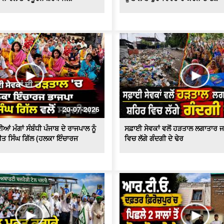
20-07-2026
ਆਂ ਮੰਗਾਂ ਸੰਬੰਧੀ ਪੰਜਾਬ ਦੇ ਰਾਜਪਾਲ ਨੂੰ
ਸਫ਼ਾਈ ਸੇਵਕਾਂ ਵਲੋਂ ਹੜਤਾਲ ਲਗਾਤਾਰ ਜ
ੀਤ ਸਿੰਘ ਗਿੱਲ (ਹਲਕਾ ਇੰਚਾਰਜ
ਵਿਚ ਲੱਗੇ ਗੰਦਗੀ ਦੇ ਢੇਰ