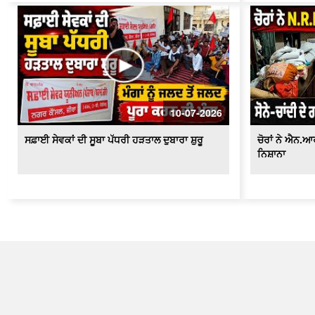
10-07-2026
ਸਫ਼ਾਈ ਸੇਵਕਾਂ ਦੀ ਸੂਬਾ ਪੱਧਰੀ ਹੜਤਾਲ ਦੁਬਾਰਾ ਸ਼ੁਰੂ
ਚੋਰਾਂ ਨੇ ਐਨ.
ਨਿਸ਼ਾਨਾ