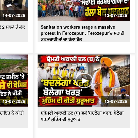
ਪਾਣੀ ਦੀ ਸੁਚੱਜੀ ਵਰਤੋਂ ਨੂੰ ਯਕੀਨੀ ਬਣਾਇਆ
ਜਾਵੇਗਾ - ਬਰਿੰਦਰ ਕੁਮਾਰ ਗੋਇਲ
14-07-2026
13-07-2026
 ਸਾਲਾਂ ਤੋੰ ਲੋਕ
Sanitation workers stage a massive
protest in Ferozepur : Ferozepur'ਚ ਸਫਾਈ
ਕਰਮਚਾਰੀਆਂ ਦਾ ਹੱਲਾ ਬੋਲ
13-07-2026
12-07-2026
ਪੰਚਾਇਤ ਨੇ ਕੀਤੀ
ਸ਼੍ਰੋਮਣੀ ਅਕਾਲੀ ਦਲ (ਬ) ਵਲੋਂ 'ਬਦਲੇਗਾ ਖਰੜ, ਬੋਲੇਗਾ
ਖਰੜ' ਮੁਹਿੰਮ ਦੀ ਸ਼ੁਰੂਆਤ