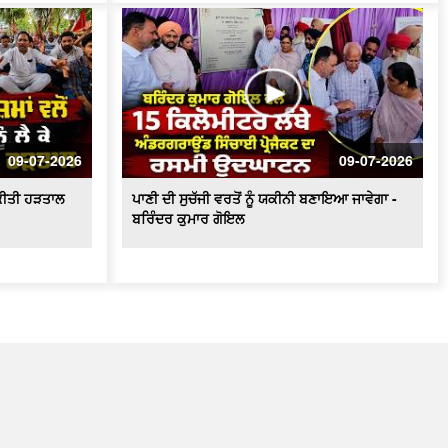
09-07-2026
09-07-2026
ੇ ਕੀਤੀ ਹੜਤਾਲ
ਪਾਣੀ ਦੀ ਸੁਚੱਜੀ ਵਰਤੋਂ ਨੂੰ ਯਕੀਨੀ ਬਣਾਇਆ ਜਾਵੇਗਾ -
ਬਰਿੰਦਰ ਕੁਮਾਰ ਗੋਇਲ