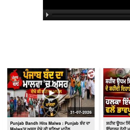
31-07-2026
Punjab Bandh Hits Malwa : Punjab ਬੰਦ ਦਾ
ਸ਼ਹੀਦ ਊਧਮ ਸਿੰਘ
Malwa'ਚ ਅਸਰ ਦੇਖੋ ਕੀ ਬਣਿਆ ਮਾਹੌਲ
ਇੰਚਾਰਜ ਨੋਨੀ ਮ