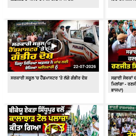
22-07-2026
ਸਰਕਾਰੀ ਸਕੂਲ 'ਚ ਹੈੱਡਮਾਸਟਰ 'ਤੇ ਲੱਗੇ ਗੰਭੀਰ ਦੋਸ਼
ਸਫ਼ਾਈ ਸੇਵਕਾਂ ਦੀ
ਮਿਲਾਂਗਾ - ਰਣਜ
ਭਾਜਪਾ)