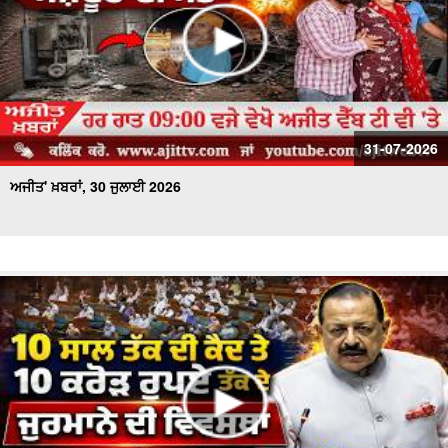
31-07-2026
ਅਜੀਤ' ਖ਼ਬਰਾਂ, 30 ਜੁਲਾਈ 2026