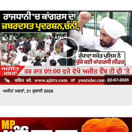
22-07-2026
ਅਜੀਤ' ਖ਼ਬਰਾਂ, 21 ਜੁਲਾਈ 2026