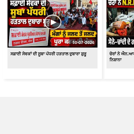
10-07-2026
ਸਫ਼ਾਈ ਸੇਵਕਾਂ ਦੀ ਸੂਬਾ ਪੱਧਰੀ ਹੜਤਾਲ ਦੁਬਾਰਾ ਸ਼ੁਰੂ
ਚੋਰਾਂ ਨੇ ਐਨ.
ਨਿਸ਼ਾਨਾ