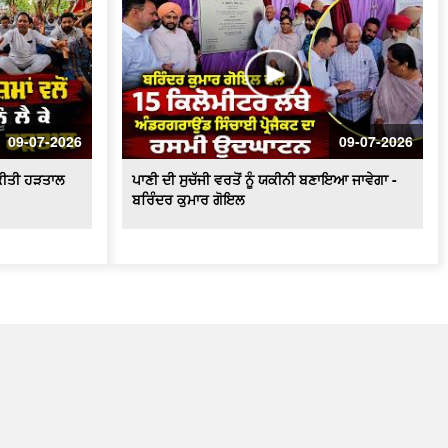
09-07-2026
09-07-2026
ੇ ਕੀਤੀ ਹੜਤਾਲ
ਪਾਣੀ ਦੀ ਸੁਚੱਜੀ ਵਰਤੋਂ ਨੂੰ ਯਕੀਨੀ ਬਣਾਇਆ ਜਾਵੇਗਾ -
ਬਰਿੰਦਰ ਕੁਮਾਰ ਗੋਇਲ