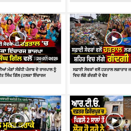
20-07-2026
ਆਂ ਮੰਗਾਂ ਸੰਬੰਧੀ ਪੰਜਾਬ ਦੇ ਰਾਜਪਾਲ ਨੂੰ
ਸਫ਼ਾਈ ਸੇਵਕਾਂ ਵਲੋਂ ਹੜਤਾਲ ਲਗਾਤਾਰ ਜ
ੀਤ ਸਿੰਘ ਗਿੱਲ (ਹਲਕਾ ਇੰਚਾਰਜ
ਵਿਚ ਲੱਗੇ ਗੰਦਗੀ ਦੇ ਢੇਰ