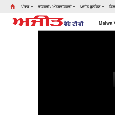
ਪੰਜਾਬ
ਰਾਸ਼ਟਰੀ / ਅੰਤਰਰਾਸ਼ਟਰੀ
ਅਜੀਤ ਬੁਲੇਟਿਨ
ਫ਼ਿ
Malwa ਖਾ