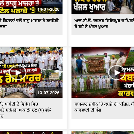
14-07-2026
 ਕਿਸਾਨਾਂ ਵਲੋਂ ਭਾਗੂ ਮਾਜਰਾ ਤੇ ਬਜਹੇੜੀ
ਆਰ.ਟੀ.ਓ. ਦਫ਼ਤਰ ਫ਼ਿਰੋਜ਼ਪੁਰ ਚ ਪਿਛਲੇ 2
ਧਰਨਾ
ਹੋ ਰਹੇ ਨੇ ਖੱਜਲ ਖੁਆਰ
13-07-2026
'ਤੇ ਪਾਬੰਦੀ ਦੇ ਵਿਰੋਧ ਵਿਚ
ਸ਼ਾਮਲਾਟ ਜ਼ਮੀਨ 'ਤੇ ਕਬਜ਼ੇ ਦੀ ਕੋਸ਼ਿਸ਼, 
ਤੇ ਸ਼੍ਰੋਮਣੀ ਅਕਾਲੀ ਦਲ (ਬ) ਵਲੋਂ
ਕਾਰਵਾਈ ਦੀ ਮੰਗ
ਰਚ