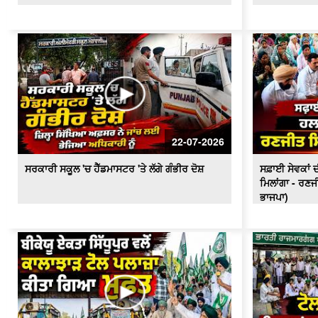
22-07-2026
ਸਰਕਾਰੀ ਸਕੂਲ 'ਚ ਹੈੱਡਮਾਸਟਰ 'ਤੇ ਲੱਗੇ ਗੰਭੀਰ ਦੋਸ਼
ਸਫ਼ਾਈ ਸੇਵਕਾਂ ਦੀ
ਮਿਲਾਂਗਾ - ਰਣਜ
ਭਾਜਪਾ)