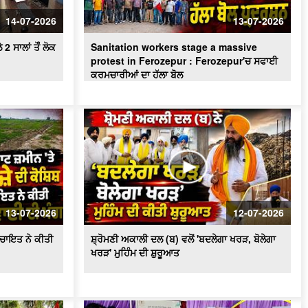
ਪਾਣੀ ਦੀ ਸੁਚੱਜੀ ਵਰਤੋਂ ਨੂੰ ਯਕੀਨੀ ਬਣਾਇਆ
ਜਾਵੇਗਾ - ਬਰਿੰਦਰ ਕੁਮਾਰ ਗੋਇਲ
14-07-2026
13-07-2026
 ਸਾਲਾਂ ਤੋੰ ਲੋਕ
Sanitation workers stage a massive
protest in Ferozepur : Ferozepur'ਚ ਸਫਾਈ
ਕਰਮਚਾਰੀਆਂ ਦਾ ਹੱਲਾ ਬੋਲ
13-07-2026
12-07-2026
ਪੰਚਾਇਤ ਨੇ ਕੀਤੀ
ਸ਼੍ਰੋਮਣੀ ਅਕਾਲੀ ਦਲ (ਬ) ਵਲੋਂ 'ਬਦਲੇਗਾ ਖਰੜ, ਬੋਲੇਗਾ
ਖਰੜ' ਮੁਹਿੰਮ ਦੀ ਸ਼ੁਰੂਆਤ