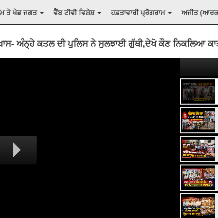
ਲਮ ਤੇ ਖੇਡ ਜਗਤ
ਵੈੱਬ ਟੀਵੀ ਵਿਸ਼ੇਸ਼
ਹਫ਼ਤਾਵਾਰੀ ਪ੍ਰੋਗਰਾਮ
ਅਜੀਤ (ਆਰ
ਸ- ਅੰਨ੍ਹੇ ਕਤਲ ਦੀ ਪੁਲਿਸ ਨੇ ਸੁਲਝਾਈ ਗੁੱਥੀ,ਦੇਖੋ ਕੌਣ ਨਿਕਲਿਆ ਕ