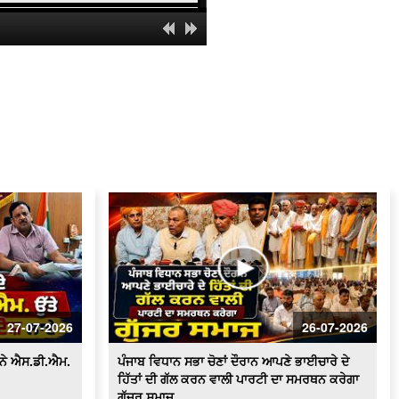
ਸਰਕਾਰੀ ਸਕੂਲ 'ਚ ਹੈੱਡਮਾਸਟਰ 'ਤੇ ਲੱਗੇ ਗੰਭੀਰ
ਦੋਸ਼
ਸਫ਼ਾਈ ਸੇਵਕਾਂ ਦੀਆਂ ਮੰਗਾਂ ਸੰਬੰਧੀ ਪੰਜਾਬ ਦੇ
ਰਾਜਪਾਲ ਨੂੰ ਮਿਲਾਂਗਾ - ਰਣਜੀਤ ਸਿੰਘ ਗਿੱਲ
(ਹਲਕਾ ਇੰਚਾਰਜ ਭਾਜਪਾ)
ਸਫ਼ਾਈ ਸੇਵਕਾਂ ਵਲੋਂ ਹੜਤਾਲ ਲਗਾਤਾਰ ਜਾਰੀ,
ਸ਼ਹਿਰ ਵਿਚ ਲੱਗੇ ਗੰਦਗੀ ਦੇ ਢੇਰ
100 ਤੋਂ ਵੱਧ ਔਰਤਾਂ ਆਮ ਆਦਮੀ ਪਾਰਟੀ ਵਿਚ
ਸ਼ਾਮਿਲ
ਬੀਕੇਯੂ ਏਕਤਾ ਸਿੱਧੂਪੁਰ ਵਲੋਂ ਕਾਲਾਝਾੜ ਟੋਲ
ਪਲਾਜ਼ਾ ਕੀਤਾ ਗਿਆ ਮੁਫ਼ਤ
ਟੋਲ ਮੁਕਤ ਕਰਾਕੇ ਕਿਸਾਨਾਂ ਵਲੋਂ ਭਾਗੂ ਮਾਜਰਾ ਤੇ
ਬਜਹੇੜੀ ਟੋਲ ਪਲਾਜ਼ੇ 'ਤੇ ਧਰਨਾ
27-07-2026
26-07-2026
ਆਰ.ਟੀ.ਓ. ਦਫ਼ਤਰ ਫ਼ਿਰੋਜ਼ਪੁਰ ਚ ਪਿਛਲੇ 2
ਸਾਲਾਂ ਤੋੰ ਲੋਕ ਹੋ ਰਹੇ ਨੇ ਖੱਜਲ ਖੁਆਰ
 ਨੇ ਐਸ.ਡੀ.ਐਮ.
ਪੰਜਾਬ ਵਿਧਾਨ ਸਭਾ ਚੋਣਾਂ ਦੌਰਾਨ ਆਪਣੇ ਭਾਈਚਾਰੇ ਦੇ
ਹਿੱਤਾਂ ਦੀ ਗੱਲ ਕਰਨ ਵਾਲੀ ਪਾਰਟੀ ਦਾ ਸਮਰਥਨ ਕਰੇਗਾ
Sanitation workers stage a massive
ਗੁੱਜਰ ਸਮਾਜ