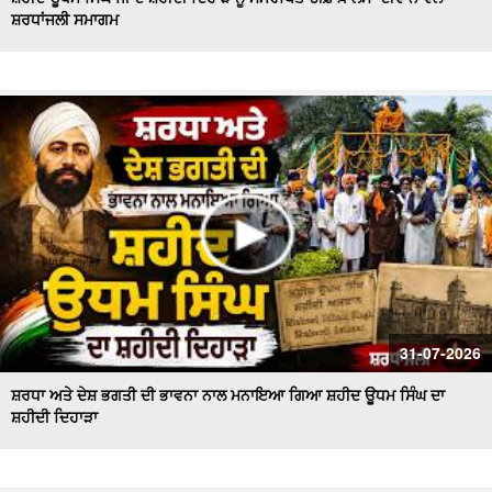
ਸ਼ਰਧਾਂਜਲੀ ਸਮਾਗਮ
Majha, Malwa and Doaba I ਬਿਜਲੀ ਦੇ ਕੱਟਾਂ ਤੋਂ ਕਿਸਾਨ ਹੋਏ ਤੰਗ
ਅਤੇ ਪ੍ਰੇਸ਼ਾਨ
Bikram Majithia Reaches During MLAs’ Appearance,
ਦੱਸਿਆ ਸੈਸ਼ਨ ਦੌਰਾਨ ਕਿਉਂ ਗ਼ੈਰ ਹਾਜ਼ਰ ਸਨ Ganieve Kaur
LIVE : Gurdwara Bangla Sahib Delhi ਤੋਂ Gurbani Kirtan ਦਾ
ਸਿੱਧਾ ਪ੍ਰਸਾਰਣ |DSGMC
Sikkim Floods | ਭਾਰੀ ਮੀਂਹ ਨੇ ਮਚਾਈ ਤਬਾਹੀ ! ਦੇਖਦੇ ਹੀ ਦੇਖਦੇ
ਪਾਣੀ 'ਚ ਰੁੜਿਆ ਪੁਲ
'ਇਕ ਸ਼ਾਮ ਭਗਵਾਨ ਸ਼ਿਵ ਦੇ ਨਾਮ' ਸਮਾਗਮ ਦੌਰਾਨ CM ਮਾਨ ਤੇ AAP
ਦੇ ਕੌਮੀ ਕਨਵੀਨਰ ਅਰਵਿੰਦ ਕੇਜਰੀਵਾਲ ਅੰਮ੍ਰਿਤਸਰ
#LIVE : Gurdwara Bangla Sahib Delhi ਤੋਂ Gurbani Vichar
31-07-2026
ਦਾ ਸਿੱਧਾ ਪ੍ਰਸਾਰਣ
ਸ਼ਰਧਾ ਅਤੇ ਦੇਸ਼ ਭਗਤੀ ਦੀ ਭਾਵਨਾ ਨਾਲ ਮਨਾਇਆ ਗਿਆ ਸ਼ਹੀਦ ਊਧਮ ਸਿੰਘ ਦਾ
ਸ਼ਹੀਦੀ ਦਿਹਾੜਾ
Majha Malwa Doaba News | SIR ਲਈ BLO's ਨੇ ਫਾਰਮ ਲੋਕਾਂ
ਦੇ ਘਰ ਘਰ ਪਹੁੰਚਾਉਣੇ ਕੀਤੇ ਸ਼ੁਰੂ
Akali Councillor Arrested Amidst Chaos- ਸਮਰਾਲਾ ਨਗਰ