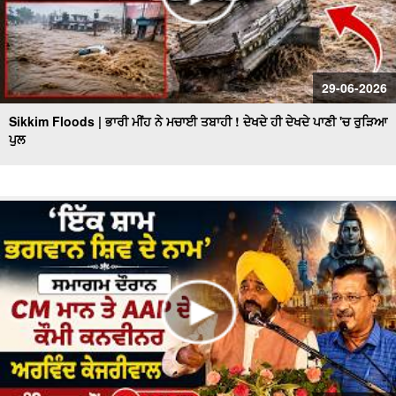
29-06-2026
Sikkim Floods | ਭਾਰੀ ਮੀਂਹ ਨੇ ਮਚਾਈ ਤਬਾਹੀ ! ਦੇਖਦੇ ਹੀ ਦੇਖਦੇ ਪਾਣੀ 'ਚ ਰੁੜਿਆ
ਪੁਲ