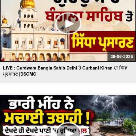
29-06-2026
LIVE : Gurdwara Bangla Sahib Delhi ਤੋਂ Gurbani Kirtan ਦਾ ਸਿੱਧਾ
ਪ੍ਰਸਾਰਣ |DSGMC