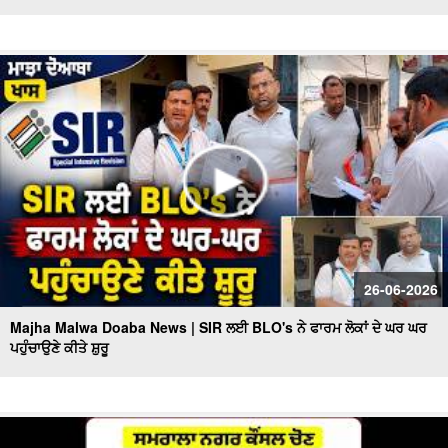
26-06-2026
Majha Malwa Doaba News | SIR ਲਈ BLO's ਨੇ ਫਾਰਮ ਲੋਕਾਂ ਦੇ ਘਰ ਘਰ
ਪਹੁੰਚਾਉਣੇ ਕੀਤੇ ਸ਼ੁਰੂ