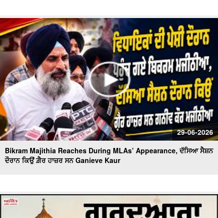
29-06-2026
Bikram Majithia Reaches During MLAs’ Appearance, ਦੱਸਿਆ ਸੈਸ਼ਨ
ਦੌਰਾਨ ਕਿਉਂ ਗ਼ੈਰ ਹਾਜ਼ਰ ਸਨ Ganieve Kaur