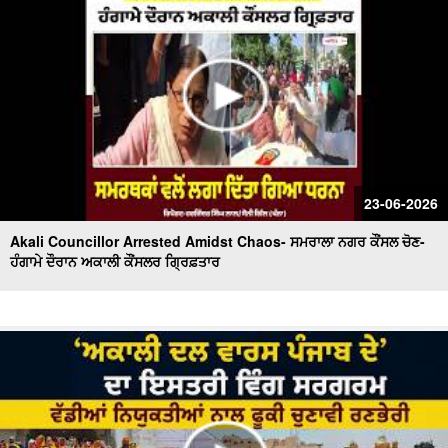
23-06-2026
Akali Councillor Arrested Amidst Chaos- ਸਮਰਾਲਾ ਨਗਰ ਕੌਂਸਲ ਚੋਣ-
ਹੰਗਾਮੇ ਦੌਰਾਨ ਅਕਾਲੀ ਕੌਂਸਲਰ ਗ੍ਰਿਫ਼ਤਾਰ