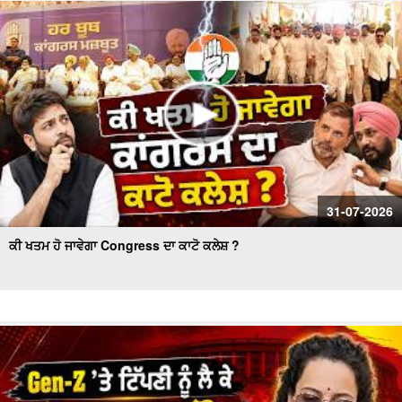
ਕੌਂਸਲ ਚੋਣ- ਹੰਗਾਮੇ ਦੌਰਾਨ ਅਕਾਲੀ ਕੌਂਸਲਰ ਗ੍ਰਿਫ਼ਤਾਰ
Women’s Wing Gets New Leadership in Akali Dal Waris
Punjab: 'Harpreet Kaur ਬਣੇ ਪ੍ਰਧਾਨ
31-07-2026
ਕੀ ਖਤਮ ਹੋ ਜਾਵੇਗਾ Congress ਦਾ ਕਾਟੋ ਕਲੇਸ਼ ?