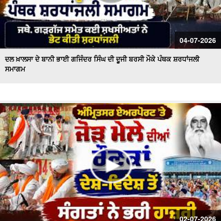
04-07-2026
ਦਲ ਖ਼ਾਲਸਾ ਦੇ ਬਾਨੀ ਭਾਈ ਗਜਿੰਦਰ ਸਿੰਘ ਦੀ ਦੂਜੀ ਬਰਸੀ ਮੌਕੇ ਪੰਥਕ ਸ਼ਰਧਾਂਜਲੀ
ਸਮਾਗਮ
02-07-2026