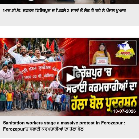
ਆਰ.ਟੀ.ਓ. ਦਫ਼ਤਰ ਫ਼ਿਰੋਜ਼ਪੁਰ ਚ ਪਿਛਲੇ 2 ਸਾਲਾਂ ਤੋੰ ਲੋਕ ਹੋ ਰਹੇ ਨੇ ਖੱਜਲ ਖੁਆਰ
13-07-2026
Sanitation workers stage a massive protest in Ferozepur :
Ferozepur'ਚ ਸਫਾਈ ਕਰਮਚਾਰੀਆਂ ਦਾ ਹੱਲਾ ਬੋਲ