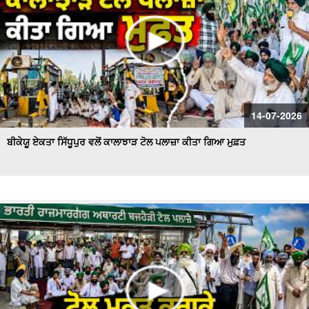
14-07-2026
ਬੀਕੇਯੂ ਏਕਤਾ ਸਿੱਧੂਪੁਰ ਵਲੋਂ ਕਾਲਾਝਾੜ ਟੋਲ ਪਲਾਜ਼ਾ ਕੀਤਾ ਗਿਆ ਮੁਫ਼ਤ