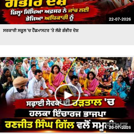
22-07-2026
ਸਰਕਾਰੀ ਸਕੂਲ 'ਚ ਹੈੱਡਮਾਸਟਰ 'ਤੇ ਲੱਗੇ ਗੰਭੀਰ ਦੋਸ਼
20-07-2026