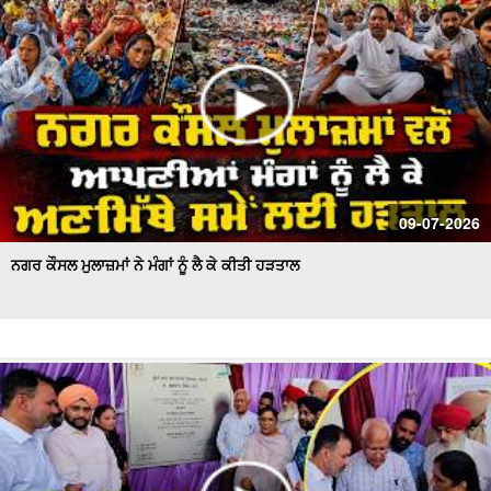
09-07-2026
ਨਗਰ ਕੌਸਲ ਮੁਲਾਜ਼ਮਾਂ ਨੇ ਮੰਗਾਂ ਨੂੰ ਲੈ ਕੇ ਕੀਤੀ ਹੜਤਾਲ