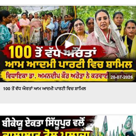
20-07-2026
100 ਤੋਂ ਵੱਧ ਔਰਤਾਂ ਆਮ ਆਦਮੀ ਪਾਰਟੀ ਵਿਚ ਸ਼ਾਮਿਲ