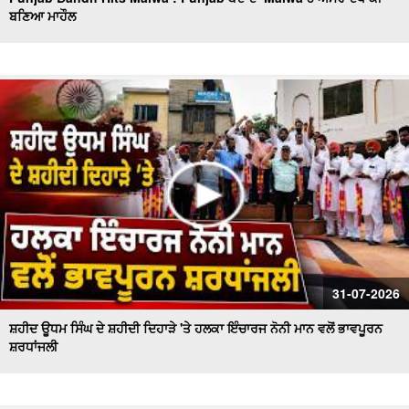
ਬਣਿਆ ਮਾਹੌਲ
Sanitation workers stage a massive protest in Ferozepur
: Ferozepur'ਚ ਸਫਾਈ ਕਰਮਚਾਰੀਆਂ ਦਾ ਹੱਲਾ ਬੋਲ
ਐਲ.ਏ.ਡੀ.ਸੀ. ਪ੍ਰਣਾਲੀ ਦੇ ਵਿਰੋਧ ਵਿਚ ਵਕੀਲ ਭਾਈਚਾਰੇ ਦਾ ਸੰਘਰਸ਼
ਹੋਰ ਤੇਜ਼
ਫ਼ਿਲਮ 'ਸਤਲੁਜ' 'ਤੇ ਪਾਬੰਦੀ ਦੇ ਵਿਰੋਧ ਵਿਚ ਐੱਸ.ਜੀ.ਪੀ.ਸੀ ਅਤੇ
ਸ਼੍ਰੋਮਣੀ ਅਕਾਲੀ ਦਲ (ਬ) ਵਲੋਂ ਵਿਸ਼ਾਲ ਰੋਸ ਮਾਰਚ
ਸ਼ਾਮਲਾਟ ਜ਼ਮੀਨ 'ਤੇ ਕਬਜ਼ੇ ਦੀ ਕੋਸ਼ਿਸ਼, ਪੰਚਾਇਤ ਨੇ ਕੀਤੀ ਕਾਰਵਾਈ ਦੀ
ਮੰਗ
ਸ਼੍ਰੋਮਣੀ ਅਕਾਲੀ ਦਲ (ਬ) ਵਲੋਂ 'ਬਦਲੇਗਾ ਖਰੜ, ਬੋਲੇਗਾ ਖਰੜ' ਮੁਹਿੰਮ
ਦੀ ਸ਼ੁਰੂਆਤ
ਸਫ਼ਾਈ ਸੇਵਕਾਂ ਦੀ ਸੂਬਾ ਪੱਧਰੀ ਹੜਤਾਲ ਦੁਬਾਰਾ ਸ਼ੁਰੂ
31-07-2026
ਸ਼ਹੀਦ ਊਧਮ ਸਿੰਘ ਦੇ ਸ਼ਹੀਦੀ ਦਿਹਾੜੇ 'ਤੇ ਹਲਕਾ ਇੰਚਾਰਜ ਨੋਨੀ ਮਾਨ ਵਲੋਂ ਭਾਵਪੂਰਨ
ਸ਼ਰਧਾਂਜਲੀ
ਚੋਰਾਂ ਨੇ ਐਨ.ਆਰ.ਆਈ ਪਰਿਵਾਰ ਦੇ ਘਰ ਨੂੰ ਬਣਾਇਆ ਨਿਸ਼ਾਨਾ
ਨਗਰ ਕੌਸਲ ਮੁਲਾਜ਼ਮਾਂ ਨੇ ਮੰਗਾਂ ਨੂੰ ਲੈ ਕੇ ਕੀਤੀ ਹੜਤਾਲ