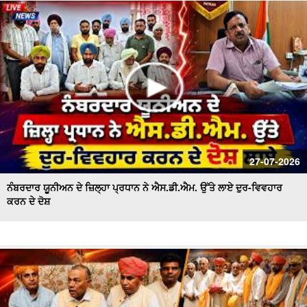
ਪਾਣੀ ਦੀ ਸੁਚੱਜੀ ਵਰਤੋਂ ਨੂੰ ਯਕੀਨੀ ਬਣਾਇਆ ਜਾਵੇਗਾ - ਬਰਿੰਦਰ ਕੁਮਾਰ
ਗੋਇਲ
27-07-2026
ਨੰਬਰਦਾਰ ਯੂਨੀਅਨ ਦੇ ਜ਼ਿਲ੍ਹਾ ਪ੍ਰਧਾਨ ਨੇ ਐਸ.ਡੀ.ਐਮ. ਉੱਤੇ ਲਾਏ ਦੁਰ-ਵਿਵਹਾਰ
ਕਰਨ ਦੇ ਦੋਸ਼