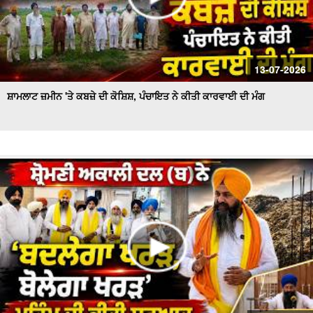
13-07-2026
ਸ਼ਾਮਲਾਟ ਜ਼ਮੀਨ 'ਤੇ ਕਬਜ਼ੇ ਦੀ ਕੋਸ਼ਿਸ਼, ਪੰਚਾਇਤ ਨੇ ਕੀਤੀ ਕਾਰਵਾਈ ਦੀ ਮੰਗ