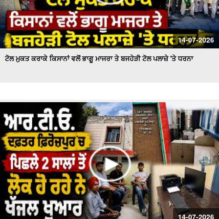
14-07-2026
ਟੋਲ ਮੁਕਤ ਕਰਾਕੇ ਕਿਸਾਨਾਂ ਵਲੋਂ ਭਾਗੂ ਮਾਜਰਾ ਤੇ ਬਜਹੇੜੀ ਟੋਲ ਪਲਾਜ਼ੇ 'ਤੇ ਧਰਨਾ
14-07-2026