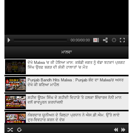
00:00/00:00
ਮਾਲਵਾ
ਦੇਖੋ Malwa 'ਚ ਕੀ ਹੋਇਆ ਖ਼ਾਸ: ਕਬੱਡੀ ਜਗਤ ਨੂੰ ਵੱਡਾ ਝਟਕਾ! ਪ੍ਰਗਟ
ਸਿੰਘ ਉਰਫ਼ ਬਗੜ ਦੀ ਸ਼ੱਕੀ ਹਾਲਾਤਾਂ 'ਚ ਮੌਤ
Punjab Bandh Hits Malwa : Punjab ਬੰਦ ਦਾ Malwa'ਚ ਅਸਰ
ਦੇਖੋ ਕੀ ਬਣਿਆ ਮਾਹੌਲ
ਸ਼ਹੀਦ ਊਧਮ ਸਿੰਘ ਦੇ ਸ਼ਹੀਦੀ ਦਿਹਾੜੇ 'ਤੇ ਹਲਕਾ ਇੰਚਾਰਜ ਨੋਨੀ ਮਾਨ
ਵਲੋਂ ਭਾਵਪੂਰਨ ਸ਼ਰਧਾਂਜਲੀ
ਨੰਬਰਦਾਰ ਯੂਨੀਅਨ ਦੇ ਜ਼ਿਲ੍ਹਾ ਪ੍ਰਧਾਨ ਨੇ ਐਸ.ਡੀ.ਐਮ. ਉੱਤੇ ਲਾਏ
ਦੁਰ-ਵਿਵਹਾਰ ਕਰਨ ਦੇ ਦੋਸ਼
ਪੰਜਾਬ ਵਿਧਾਨ ਸਭਾ ਚੋਣਾਂ ਦੌਰਾਨ ਆਪਣੇ ਭਾਈਚਾਰੇ ਦੇ ਹਿੱਤਾਂ ਦੀ ਗੱਲ