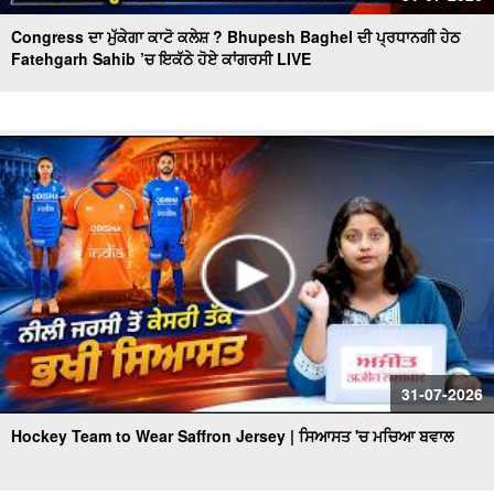
Congress ਦਾ ਮੁੱਕੇਗਾ ਕਾਟੋ ਕਲੇਸ਼ ? Bhupesh Baghel ਦੀ ਪ੍ਰਧਾਨਗੀ ਹੇਠ
Fatehgarh Sahib ’ਚ ਇਕੱਠੇ ਹੋਏ ਕਾਂਗਰਸੀ LIVE
31-07-2026
Hockey Team to Wear Saffron Jersey | ਸਿਆਸਤ 'ਚ ਮਚਿਆ ਬਵਾਲ