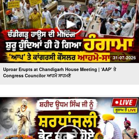
31-07-2026
Uproar Erupts at Chandigarh House Meeting | ‘AAP’ ਤੇ
Congress Councilor ਆਹਮੋ ਸਾਹਮਣੇ