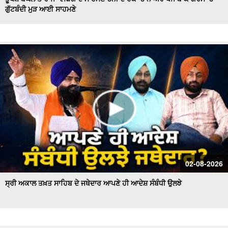
ਗੁੱਟਬੰਦੀ ਮੁੜ ਆਈ ਸਾਹਮਣੇ
Hockey Team to Wear Saffron Jersey | ਸਿਆਸਤ 'ਚ ਮਚਿਆ
ਬਵਾਲ
CM Mann LIVE | ਸੁਨਾਮ ਵਿਖੇ ਵਿਕਾਸ ਕਾਰਜਾਂ ਦਾ ਉਦਘਾਟਨ ਕਰਦੇ
ਸਮੇਂ
Uproar Erupts at Chandigarh House Meeting | ‘AAP’ ਤੇ
Congress Councilor ਆਹਮੋ ਸਾਹਮਣੇ
CM Bhagwant Mann Pays Tribute to Shaheed Udham
Singh, ਸੁਨਾਮ ਤੋਂ Live
SAD Delegation Meets Punjab Governor | Sukhbir Singh
Badal ਦੀ ਅਗਵਾਈ ਹੇਠ Akali Dal ਦਾ ਵਫ਼ਦ
ਖਾਲਸਾ ਮਾਰਚ ਦੌਰਾਨ LIVE ਹੋਏ ਜਥੇਦਾਰ Giani Kuldeep Singh
02-08-2026
Gadgaj
ਸ੍ਰੀ ਅਕਾਲ ਤਖ਼ਤ ਸਾਹਿਬ ਦੇ ਜਥੇਦਾਰ ਆਪਣੇ ਹੀ ਆਦੇਸ਼ ਸੰਬੰਧੀ ਉਲਝੇ
Pappu Yadav’s Unique Protest Outside Parliament |
Ayodhya ਰਾਮ ਮੰਦਰ ਚੋਰੀ ਮਾਮਲੇ
Day 10 of Monsoon Session, ਕਾਰਵਾਈ ਸ਼ੁਰੂ