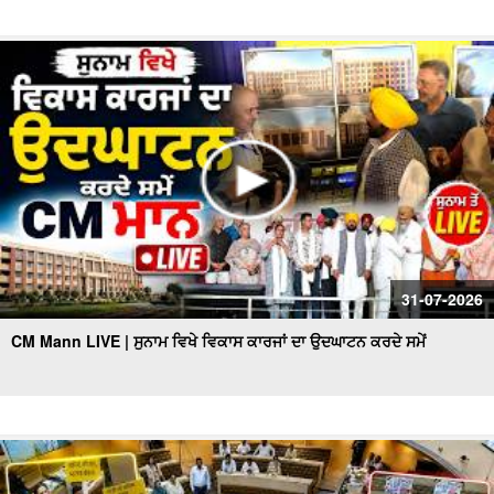
31-07-2026
CM Mann LIVE | ਸੁਨਾਮ ਵਿਖੇ ਵਿਕਾਸ ਕਾਰਜਾਂ ਦਾ ਉਦਘਾਟਨ ਕਰਦੇ ਸਮੇਂ