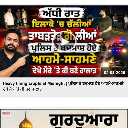
02-08-2026
Heavy Firing Erupts at Midnight | ਪੁਲਿਸ ਤੇ ਬਦਮਾਸ਼ ਹੋਏ ਆਹਮੋ-ਸਾਹਮਣੇ,
ਦੇਖੋ ਮੌਕੇ 'ਤੇ ਕੀ ਬਣੇ ਹਾਲਾਤ