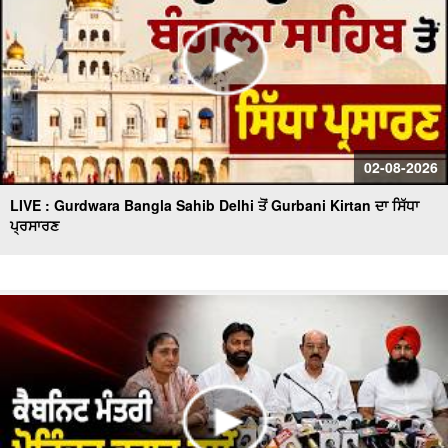
02-08-2026
LIVE : Gurdwara Bangla Sahib Delhi ਤੋਂ Gurbani Kirtan ਦਾ ਸਿੱਧਾ
ਪ੍ਰਸਾਰਣ