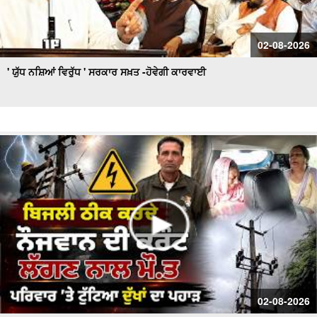
02-08-2026
' ਯੁੱਧ ਨਸ਼ਿਆਂ ਵਿਰੁੱਧ ' ਸਰਕਾਰ ਸਖ਼ਤ -ਹੋਵੇਗੀ ਕਾਰਵਾਈ
02-08-2026