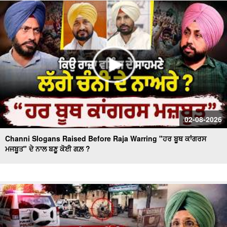
Massive Blast in Coal Mine | 32 ਮਜ਼ਦੂਰਾਂ ਦੀ ਮੌ.ਤ
02-08-2026
Channi Slogans Raised Before Raja Warring "ਹਰ ਬੂਥ ਕਾਂਗਰਸ
ਮਜਬੂਤ" ਦੇ ਨਾਲ ਬਣੂ ਕੋਈ ਗਲ਼ ?