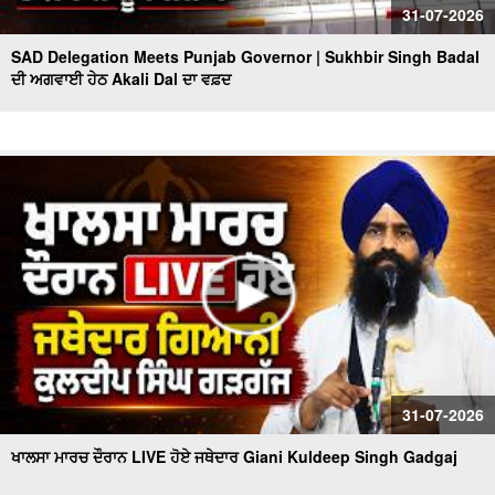
31-07-2026
SAD Delegation Meets Punjab Governor | Sukhbir Singh Badal
ਦੀ ਅਗਵਾਈ ਹੇਠ Akali Dal ਦਾ ਵਫ਼ਦ
31-07-2026
ਖਾਲਸਾ ਮਾਰਚ ਦੌਰਾਨ LIVE ਹੋਏ ਜਥੇਦਾਰ Giani Kuldeep Singh Gadgaj