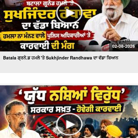
02-08-2026
Batala ਗ੍ਰਨੇ.ਡ ਹਮਲੇ 'ਤੇ Sukhjinder Randhawa ਦਾ ਵੱਡਾ ਬਿਆਨ