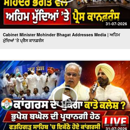
31-07-2026
Cabinet Minister Mohinder Bhagat Addresses Media | ਅਹਿਮ
ਮੁੱਦਿਆਂ ’ਤੇ ਪ੍ਰੈਸ ਕਾਨਫ਼ਰੰਸ
31-07-2026