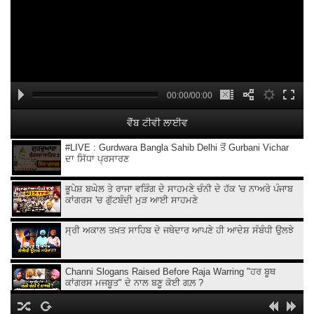
00:00/00:00
ਵੈੱਬ ਟੀਵੀ ਲਾਈਵ
#LIVE : Gurdwara Bangla Sahib Delhi ਤੋਂ Gurbani Vichar
ਦਾ ਸਿੱਧਾ ਪ੍ਰਸਾਰਣ
ਭੂਪੇਸ਼ ਬਘੇਲ ਤੇ ਰਾਜਾ ਵੜਿੰਗ ਦੇ ਸਾਹਮਣੇ ਚੰਨੀ ਦੇ ਹੱਕ 'ਚ ਨਾਅਰੇ ਪੰਜਾਬ
ਕਾਂਗਰਸ 'ਚ ਗੁੱਟਬੰਦੀ ਮੁੜ ਆਈ ਸਾਹਮਣੇ
ਸ੍ਰੀ ਅਕਾਲ ਤਖ਼ਤ ਸਾਹਿਬ ਦੇ ਜਥੇਦਾਰ ਆਪਣੇ ਹੀ ਆਦੇਸ਼ ਸੰਬੰਧੀ ਉਲਝੇ
Channi Slogans Raised Before Raja Warring "ਹਰ ਬੂਥ
ਕਾਂਗਰਸ ਮਜਬੂਤ" ਦੇ ਨਾਲ ਬਣੂ ਕੋਈ ਗਲ਼ ?
Batala ਗ੍ਰਨੇ.ਡ ਹਮਲੇ 'ਤੇ Sukhjinder Randhawa ਦਾ ਵੱਡਾ