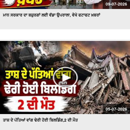
09-07-2026
ਮਾਨ ਸਰਕਾਰ ਦਾ ਬਜ਼ੁਰਗਾਂ ਲਈ ਵੱਡਾ ਉਪਰਾਲਾ, ਵੇਖੋ ਫਟਾਫਟ ਖ਼ਬਰਾਂ
05-07-2026
ਤਾਸ਼ ਦੇ ਪੱਤਿਆਂ ਵਾਂਗ ਢੇਰੀ ਹੋਈ ਬਿਲਡਿੰਗ,2 ਦੀ ਮੌਤ