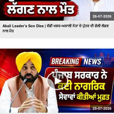
26-07-2026
Akali Leader’s Son Dies | ਵੱਡੀ ਖਬਰ-ਅਕਾਲੀ ਨੇਤਾ ਦੇ ਪੁੱਤਰ ਦੀ ਗੋਲੀ ਲੱਗਣ
ਨਾਲ ਮੌਤ
25-07-2026