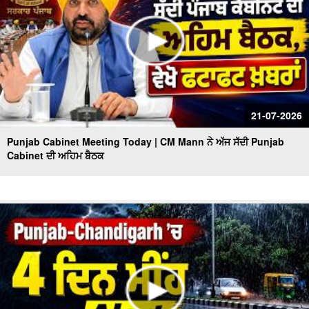
21-07-2026
Punjab Cabinet Meeting Today | CM Mann ਨੇ ਅੱਜ ਸੱਦੀ Punjab
Cabinet ਦੀ ਅਹਿਮ ਬੈਠਕ