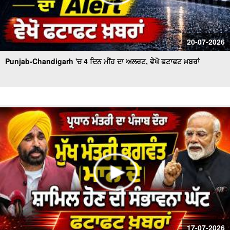
20-07-2026
Punjab-Chandigarh 'ਚ 4 ਦਿਨ ਮੀਂਹ ਦਾ ਅਲਰਟ, ਵੇਖੋ ਫਟਾਫਟ ਖ਼ਬਰਾਂ
17-07-2026