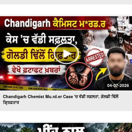
04-07-2026
Chandigarh Chemist Mu.rd.er Case 'ਚ ਵੱਡੀ ਸਫ਼ਲਤਾ, ਗੋਲਡੀ ਢਿੱਲੋਂ
ਗ੍ਰਿਫ਼ਤਾਰ