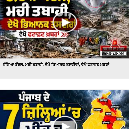
12-07-2026
ਫੱਟਿਆ ਬੱਦਲ, ਮਚੀ ਤਬਾਹੀ, ਦੇਖੋ ਭਿਆਨਕ ਤਸਵੀਰਾਂ, ਵੇਖੋ ਫਟਾਫਟ ਖ਼ਬਰਾਂ