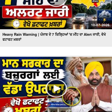
10-07-2026
Heavy Rain Warning | ਪੰਜਾਬ ਦੇ 7 ਜ਼ਿਲ੍ਹਿਆਂ 'ਚ ਮੀਂਹ ਦਾ Alert ਜਾਰੀ, ਵੇਖੋ
ਫਟਾਫਟ ਖ਼ਬਰਾਂ