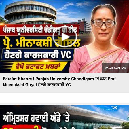
ਹੋਈ Landslide | fatafat News
Bus-Truck Crash Casualties | ਬੱਸ ਟਰੱਕ ਦੀ ਟੱਕਰ 'ਚ ਜ਼ਿੰਦਾ
ਸੜ੍ਹੇ 8 ਲੋਕ,21 ਹੋਏ ਜ਼ਖਮੀ
29-07-2026
Fatafat Khabre l Panjab University Chandigarh ਦੀ ਡੀਨ Prof.
Meenakshi Goyal ਹੋਣਗੇ ਕਾਰਜਕਾਰੀ VC