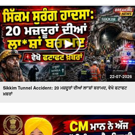
22-07-2026
Sikkim Tunnel Accident: 20 ਮਜ਼ਦੂਰਾਂ ਦੀਆਂ ਲਾ*ਸ਼ਾਂ ਬਰਾਮਦ, ਵੇਖੋ ਫਟਾਫਟ
ਖ਼ਬਰਾਂ