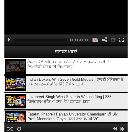
00:00/00:00
ਫਟਾਫਟ ਖ਼ਬਰਾਂ
ਕੈਪਟਨ ਵੱਲੋਂ ਅਮਿਤ ਸ਼ਾਹ ਤੇ ਜੇਪੀ ਨੱਢਾ ਨਾਲ ਮੁਲਾਕਾਤ ਕੀ ਰੰਗ
ਲਿਆਏਗੀ ਪੰਜਾਬ ਦੀ ਸਿਆਸਤ?
Indian Boxers Win Seven Gold Medals | ਭਾਰਤੀ ਮੁੱਕੇਬਾਜ਼ਾਂ ਨੇ
ਰਾਸ਼ਟਰਮੰਡਲ ਖੇਡਾਂ 'ਚ ਜਿੱਤੇ 7 ਸੋਨ ਤਗ਼ਮੇ
Lovepreet Singh Wins Silver in Weightlifting | 388
ਕਿਲੋਗ੍ਰਾਮ ਚੁੱਕਿਆ ਭਾਰ, ਵੇਖੋ ਫਟਾਫਟ ਖ਼ਬਰਾਂ
Fatafat Khabre l Panjab University Chandigarh ਦੀ ਡੀਨ
Prof. Meenakshi Goyal ਹੋਣਗੇ ਕਾਰਜਕਾਰੀ VC
'Easy Connect' service to start at Amritsar Airport from