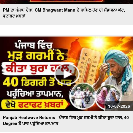
PM ਦਾ ਪੰਜਾਬ ਦੌਰਾ, CM Bhagwant Mann ਦੇ ਸ਼ਾਮਿਲ ਹੋਣ ਦੀ ਸੰਭਾਵਨਾ ਘੱਟ,
ਫਟਾਫਟ ਖ਼ਬਰਾਂ
16-07-2026
Punjab Heatwave Returns | ਪੰਜਾਬ ਵਿਚ ਮੁੜ ਗਰਮੀ ਨੇ ਕੀਤਾ ਬੁਰਾ ਹਾਲ, 40
Degree ਤੋਂ ਪਾਰ ਪਹੁੰਚਿਆ ਤਾਪਮਾਨ