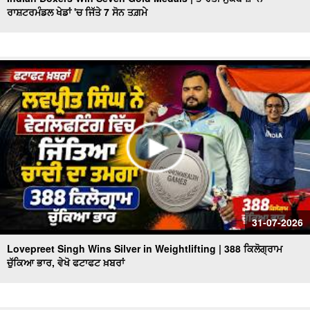
ਰਾਸ਼ਟਰਮੰਡਲ ਖੇਡਾਂ 'ਚ ਜਿੱਤੇ 7 ਸੋਨ ਤਗ਼ਮੇ
Punjab Heatwave Returns | ਪੰਜਾਬ ਵਿਚ ਮੁੜ ਗਰਮੀ ਨੇ ਕੀਤਾ
ਬੁਰਾ ਹਾਲ, 40 Degree ਤੋਂ ਪਾਰ ਪਹੁੰਚਿਆ ਤਾਪਮਾਨ
CM Mann Visits Delhi | ਅੱਜ Dehli ਦਾ ਦੌਰਾ ਕਰਨਗੇ CM
Mann, Punjab State Pavilion ਦਾ ਕਰਨਗੇ ਉਦਘਾਟਨ
ਫੱਟਿਆ ਬੱਦਲ, ਮਚੀ ਤਬਾਹੀ, ਦੇਖੋ ਭਿਆਨਕ ਤਸਵੀਰਾਂ, ਵੇਖੋ ਫਟਾਫਟ
ਖ਼ਬਰਾਂ
Heavy Rain Warning | ਪੰਜਾਬ ਦੇ 7 ਜ਼ਿਲ੍ਹਿਆਂ 'ਚ ਮੀਂਹ ਦਾ Alert
ਜਾਰੀ, ਵੇਖੋ ਫਟਾਫਟ ਖ਼ਬਰਾਂ
ਮਾਨ ਸਰਕਾਰ ਦਾ ਬਜ਼ੁਰਗਾਂ ਲਈ ਵੱਡਾ ਉਪਰਾਲਾ, ਵੇਖੋ ਫਟਾਫਟ ਖ਼ਬਰਾਂ
ਤਾਸ਼ ਦੇ ਪੱਤਿਆਂ ਵਾਂਗ ਢੇਰੀ ਹੋਈ ਬਿਲਡਿੰਗ,2 ਦੀ ਮੌਤ
31-07-2026
Lovepreet Singh Wins Silver in Weightlifting | 388 ਕਿਲੋਗ੍ਰਾਮ
ਚੁੱਕਿਆ ਭਾਰ, ਵੇਖੋ ਫਟਾਫਟ ਖ਼ਬਰਾਂ
Chandigarh Chemist Mu.rd.er Case 'ਚ ਵੱਡੀ ਸਫ਼ਲਤਾ, ਗੋਲਡੀ
ਢਿੱਲੋਂ ਗ੍ਰਿਫ਼ਤਾਰ
Rain affect In Punjab Himachal | ਮੀਂਹ ਨਾਲ ਭਾਰੀ ਤਬਾਹੀ,ਕਿਤੇ