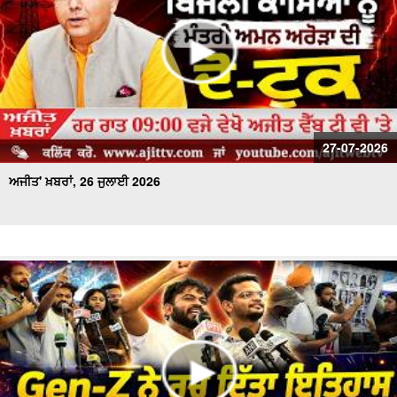
27-07-2026
ਅਜੀਤ' ਖ਼ਬਰਾਂ, 26 ਜੁਲਾਈ 2026