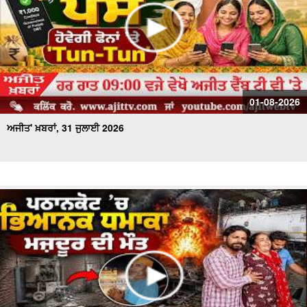
01-08-2026
ਅਜੀਤ' ਖ਼ਬਰਾਂ, 31 ਜੁਲਾਈ 2026