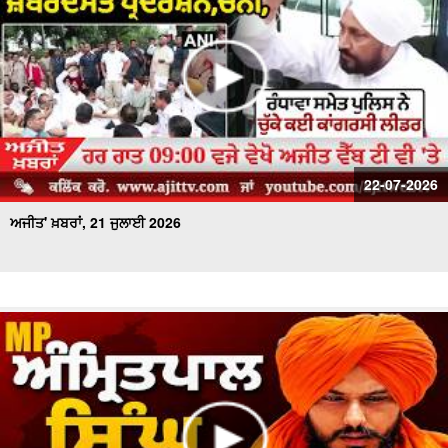
22-07-2026
ਅਜੀਤ' ਖ਼ਬਰਾਂ, 21 ਜੁਲਾਈ 2026