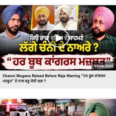
Day 10 of Monsoon Session, ਕਾਰਵਾਈ ਸ਼ੁਰੂ
Massive Blast in Coal Mine | 32 ਮਜ਼ਦੂਰਾਂ ਦੀ ਮੌ.ਤ
02-08-2026
Channi Slogans Raised Before Raja Warring "ਹਰ ਬੂਥ ਕਾਂਗਰਸ
ਮਜਬੂਤ" ਦੇ ਨਾਲ ਬਣੂ ਕੋਈ ਗਲ਼ ?