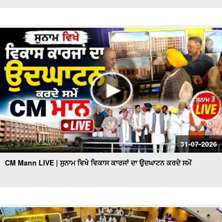
31-07-2026
CM Mann LIVE | ਸੁਨਾਮ ਵਿਖੇ ਵਿਕਾਸ ਕਾਰਜਾਂ ਦਾ ਉਦਘਾਟਨ ਕਰਦੇ ਸਮੇਂ