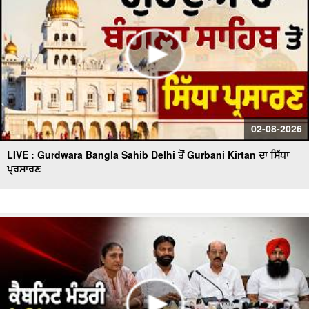
02-08-2026
LIVE : Gurdwara Bangla Sahib Delhi ਤੋਂ Gurbani Kirtan ਦਾ ਸਿੱਧਾ
ਪ੍ਰਸਾਰਣ