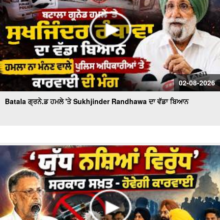
02-08-2026
Batala ਗ੍ਰਨੇ.ਡ ਹਮਲੇ 'ਤੇ Sukhjinder Randhawa ਦਾ ਵੱਡਾ ਬਿਆਨ