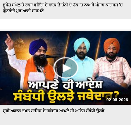
ਭੂਪੇਸ਼ ਬਘੇਲ ਤੇ ਰਾਜਾ ਵੜਿੰਗ ਦੇ ਸਾਹਮਣੇ ਚੰਨੀ ਦੇ ਹੱਕ 'ਚ ਨਾਅਰੇ ਪੰਜਾਬ ਕਾਂਗਰਸ 'ਚ
ਗੁੱਟਬੰਦੀ ਮੁੜ ਆਈ ਸਾਹਮਣੇ
Hockey Team to Wear Saffron Jersey | ਸਿਆਸਤ 'ਚ ਮਚਿਆ
ਬਵਾਲ
CM Mann LIVE | ਸੁਨਾਮ ਵਿਖੇ ਵਿਕਾਸ ਕਾਰਜਾਂ ਦਾ ਉਦਘਾਟਨ ਕਰਦੇ
ਸਮੇਂ
Uproar Erupts at Chandigarh House Meeting | ‘AAP’ ਤੇ
Congress Councilor ਆਹਮੋ ਸਾਹਮਣੇ
CM Bhagwant Mann Pays Tribute to Shaheed Udham
Singh, ਸੁਨਾਮ ਤੋਂ Live
SAD Delegation Meets Punjab Governor | Sukhbir Singh
Badal ਦੀ ਅਗਵਾਈ ਹੇਠ Akali Dal ਦਾ ਵਫ਼ਦ
ਖਾਲਸਾ ਮਾਰਚ ਦੌਰਾਨ LIVE ਹੋਏ ਜਥੇਦਾਰ Giani Kuldeep Singh
02-08-2026
Gadgaj
ਸ੍ਰੀ ਅਕਾਲ ਤਖ਼ਤ ਸਾਹਿਬ ਦੇ ਜਥੇਦਾਰ ਆਪਣੇ ਹੀ ਆਦੇਸ਼ ਸੰਬੰਧੀ ਉਲਝੇ
Pappu Yadav’s Unique Protest Outside Parliament |
Ayodhya ਰਾਮ ਮੰਦਰ ਚੋਰੀ ਮਾਮਲੇ