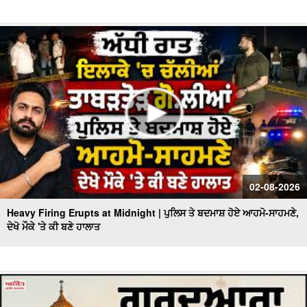
02-08-2026
Heavy Firing Erupts at Midnight | ਪੁਲਿਸ ਤੇ ਬਦਮਾਸ਼ ਹੋਏ ਆਹਮੋ-ਸਾਹਮਣੇ,
ਦੇਖੋ ਮੌਕੇ 'ਤੇ ਕੀ ਬਣੇ ਹਾਲਾਤ