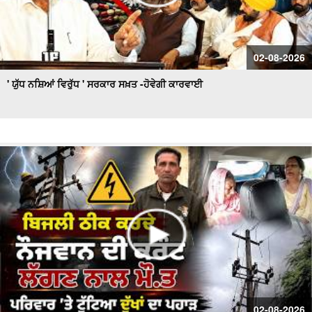
02-08-2026
' ਯੁੱਧ ਨਸ਼ਿਆਂ ਵਿਰੁੱਧ ' ਸਰਕਾਰ ਸਖ਼ਤ -ਹੋਵੇਗੀ ਕਾਰਵਾਈ
02-08-2026