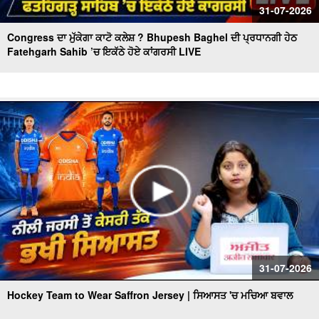
31-07-2026
Congress ਦਾ ਮੁੱਕੇਗਾ ਕਾਟੋ ਕਲੇਸ਼ ? Bhupesh Baghel ਦੀ ਪ੍ਰਧਾਨਗੀ ਹੇਠ
Fatehgarh Sahib ’ਚ ਇਕੱਠੇ ਹੋਏ ਕਾਂਗਰਸੀ LIVE
31-07-2026
Hockey Team to Wear Saffron Jersey | ਸਿਆਸਤ 'ਚ ਮਚਿਆ ਬਵਾਲ