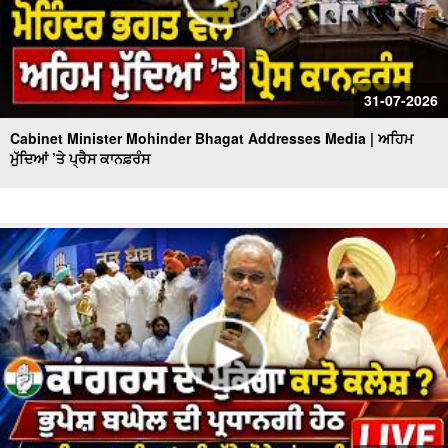
31-07-2026
Cabinet Minister Mohinder Bhagat Addresses Media | ਅਹਿਮ
ਮੁੱਦਿਆਂ ’ਤੇ ਪ੍ਰੈਸ ਕਾਨਫ਼ਰੰਸ