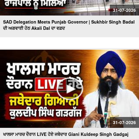
31-07-2026
SAD Delegation Meets Punjab Governor | Sukhbir Singh Badal
ਦੀ ਅਗਵਾਈ ਹੇਠ Akali Dal ਦਾ ਵਫ਼ਦ
31-07-2026
ਖਾਲਸਾ ਮਾਰਚ ਦੌਰਾਨ LIVE ਹੋਏ ਜਥੇਦਾਰ Giani Kuldeep Singh Gadgaj