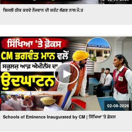
ਬਿਜਲੀ ਠੀਕ ਕਰਦੇ ਨੌਜਵਾਨ ਦੀ ਕਰੰਟ ਲੱਗਣ ਨਾਲ ਮੌ.ਤ
02-08-2026
Schools of Eminence Inaugurated by CM | ਸਿੱਖਿਆ 'ਤੇ ਫ਼ੋਕਸ