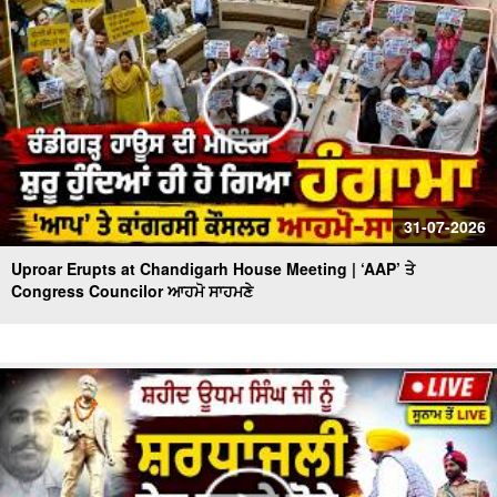
31-07-2026
Uproar Erupts at Chandigarh House Meeting | ‘AAP’ ਤੇ
Congress Councilor ਆਹਮੋ ਸਾਹਮਣੇ