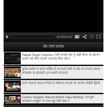
00:00/00:00
ਵੈੱਬ ਟੀਵੀ ਲਾਈਵ
Harpal Singh Cheema | ਨਵੀਂ ਵਾਲਵੋ ਬੱਸ ਨੂੰ ਝੰਡੀ ਦਿਖਾ ਕੇ ਰਵਾਨਾ
ਕਰਦੇ ਹੋਏ ਵਿੱਤ ਮੰਤਰੀ ਹਰਪਾਲ ਸਿੰਘ ਚੀਮਾ,
ਭੂਪੇਸ਼ ਬਘੇਲ ਤੇ ਰਾਜਾ ਵੜਿੰਗ ਦੇ ਸਾਹਮਣੇ ਚੰਨੀ ਦੇ ਹੱਕ 'ਚ ਨਾਅਰੇ ਪੰਜਾਬ
ਕਾਂਗਰਸ 'ਚ ਗੁੱਟਬੰਦੀ ਮੁੜ ਆਈ ਸਾਹਮਣੇ
ਸ੍ਰੀ ਅਕਾਲ ਤਖ਼ਤ ਸਾਹਿਬ ਦੇ ਜਥੇਦਾਰ ਆਪਣੇ ਹੀ ਆਦੇਸ਼ ਸੰਬੰਧੀ ਉਲਝੇ
Channi Slogans Raised Before Raja Warring "ਹਰ ਬੂਥ
ਕਾਂਗਰਸ ਮਜਬੂਤ" ਦੇ ਨਾਲ ਬਣੂ ਕੋਈ ਗਲ਼ ?