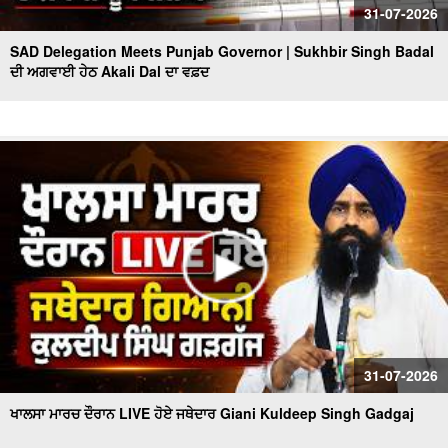
31-07-2026
SAD Delegation Meets Punjab Governor | Sukhbir Singh Badal
ਦੀ ਅਗਵਾਈ ਹੇਠ Akali Dal ਦਾ ਵਫ਼ਦ
31-07-2026
ਖਾਲਸਾ ਮਾਰਚ ਦੌਰਾਨ LIVE ਹੋਏ ਜਥੇਦਾਰ Giani Kuldeep Singh Gadgaj