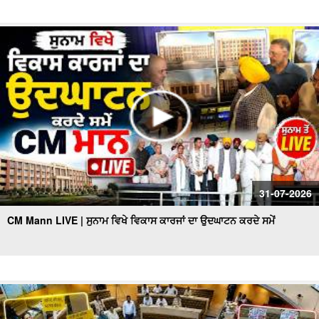
31-07-2026
CM Mann LIVE | ਸੁਨਾਮ ਵਿਖੇ ਵਿਕਾਸ ਕਾਰਜਾਂ ਦਾ ਉਦਘਾਟਨ ਕਰਦੇ ਸਮੇਂ