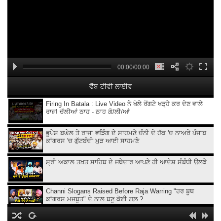
00:00/00:00
ਵੈੱਬ ਟੀਵੀ ਲਾਈਵ
Firing In Batala : Live Video ਨੇ ਖੋਲੇ ਰੋਂਗਟੇ ਖੜ੍ਹੇ ਕਰ ਦੇਣ ਵਾਲੇ
ਰਾਜ਼! ਚੱਲੀਆਂ ਠਾਹ - ਠਾਹ ਗੋ/ਲੀ/ਆਂ
ਭੂਪੇਸ਼ ਬਘੇਲ ਤੇ ਰਾਜਾ ਵੜਿੰਗ ਦੇ ਸਾਹਮਣੇ ਚੰਨੀ ਦੇ ਹੱਕ 'ਚ ਨਾਅਰੇ ਪੰਜਾਬ
ਕਾਂਗਰਸ 'ਚ ਗੁੱਟਬੰਦੀ ਮੁੜ ਆਈ ਸਾਹਮਣੇ
ਸ੍ਰੀ ਅਕਾਲ ਤਖ਼ਤ ਸਾਹਿਬ ਦੇ ਜਥੇਦਾਰ ਆਪਣੇ ਹੀ ਆਦੇਸ਼ ਸੰਬੰਧੀ ਉਲਝੇ
Channi Slogans Raised Before Raja Warring "ਹਰ ਬੂਥ
ਕਾਂਗਰਸ ਮਜਬੂਤ" ਦੇ ਨਾਲ ਬਣੂ ਕੋਈ ਗਲ਼ ?
Batala ਗ੍ਰਨੇ.ਡ ਹਮਲੇ 'ਤੇ Sukhjinder Randhawa ਦਾ ਵੱਡਾ