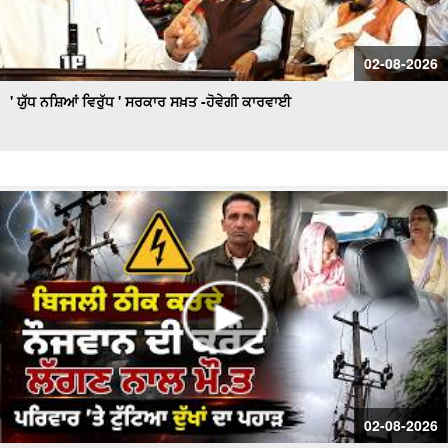
02-08-2026
' ਯੁੱਧ ਨਸ਼ਿਆਂ ਵਿਰੁੱਧ ' ਸਰਕਾਰ ਸਖ਼ਤ -ਹੋਵੇਗੀ ਕਾਰਵਾਈ
02-08-2026