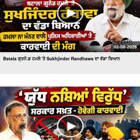
02-08-2026
Batala ਗ੍ਰਨੇ.ਡ ਹਮਲੇ 'ਤੇ Sukhjinder Randhawa ਦਾ ਵੱਡਾ ਬਿਆਨ