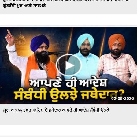
ਗੁੱਟਬੰਦੀ ਮੁੜ ਆਈ ਸਾਹਮਣੇ
Hockey Team to Wear Saffron Jersey | ਸਿਆਸਤ 'ਚ ਮਚਿਆ
ਬਵਾਲ
CM Mann LIVE | ਸੁਨਾਮ ਵਿਖੇ ਵਿਕਾਸ ਕਾਰਜਾਂ ਦਾ ਉਦਘਾਟਨ ਕਰਦੇ
ਸਮੇਂ
Uproar Erupts at Chandigarh House Meeting | ‘AAP’ ਤੇ
Congress Councilor ਆਹਮੋ ਸਾਹਮਣੇ
CM Bhagwant Mann Pays Tribute to Shaheed Udham
Singh, ਸੁਨਾਮ ਤੋਂ Live
SAD Delegation Meets Punjab Governor | Sukhbir Singh
Badal ਦੀ ਅਗਵਾਈ ਹੇਠ Akali Dal ਦਾ ਵਫ਼ਦ
ਖਾਲਸਾ ਮਾਰਚ ਦੌਰਾਨ LIVE ਹੋਏ ਜਥੇਦਾਰ Giani Kuldeep Singh
02-08-2026
Gadgaj
ਸ੍ਰੀ ਅਕਾਲ ਤਖ਼ਤ ਸਾਹਿਬ ਦੇ ਜਥੇਦਾਰ ਆਪਣੇ ਹੀ ਆਦੇਸ਼ ਸੰਬੰਧੀ ਉਲਝੇ
Pappu Yadav’s Unique Protest Outside Parliament |
Ayodhya ਰਾਮ ਮੰਦਰ ਚੋਰੀ ਮਾਮਲੇ
Day 10 of Monsoon Session, ਕਾਰਵਾਈ ਸ਼ੁਰੂ