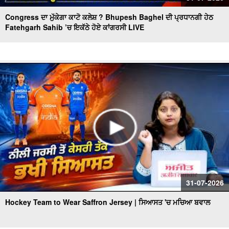
Congress ਦਾ ਮੁੱਕੇਗਾ ਕਾਟੋ ਕਲੇਸ਼ ? Bhupesh Baghel ਦੀ ਪ੍ਰਧਾਨਗੀ ਹੇਠ
Fatehgarh Sahib ’ਚ ਇਕੱਠੇ ਹੋਏ ਕਾਂਗਰਸੀ LIVE
31-07-2026
Hockey Team to Wear Saffron Jersey | ਸਿਆਸਤ 'ਚ ਮਚਿਆ ਬਵਾਲ