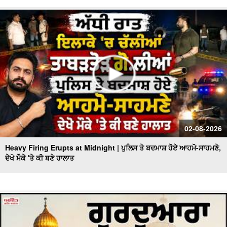
02-08-2026
Heavy Firing Erupts at Midnight | ਪੁਲਿਸ ਤੇ ਬਦਮਾਸ਼ ਹੋਏ ਆਹਮੋ-ਸਾਹਮਣੇ,
ਦੇਖੋ ਮੌਕੇ 'ਤੇ ਕੀ ਬਣੇ ਹਾਲਾਤ