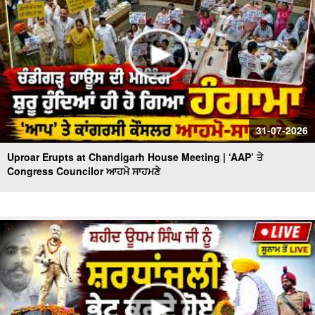
31-07-2026
Uproar Erupts at Chandigarh House Meeting | ‘AAP’ ਤੇ
Congress Councilor ਆਹਮੋ ਸਾਹਮਣੇ