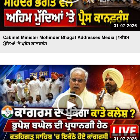
31-07-2026
Cabinet Minister Mohinder Bhagat Addresses Media | ਅਹਿਮ
ਮੁੱਦਿਆਂ ’ਤੇ ਪ੍ਰੈਸ ਕਾਨਫ਼ਰੰਸ
31-07-2026