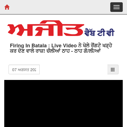
Toggl
navig
Firing In Batala : Live Video ਨੇ ਖੋਲੇ ਰੋਂਗਟੇ ਖੜ੍ਹੇ
ਕਰ ਦੇਣ ਵਾਲੇ ਰਾਜ਼! ਚੱਲੀਆਂ ਠਾਹ - ਠਾਹ ਗੋ/ਲੀ/ਆਂ