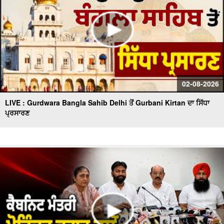
02-08-2026
LIVE : Gurdwara Bangla Sahib Delhi ਤੋਂ Gurbani Kirtan ਦਾ ਸਿੱਧਾ
ਪ੍ਰਸਾਰਣ