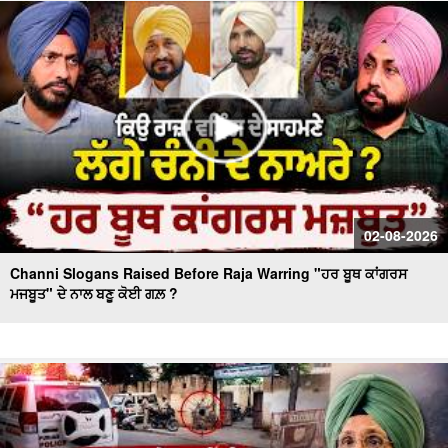
Massive Blast in Coal Mine | 32 ਮਜ਼ਦੂਰਾਂ ਦੀ ਮੌ.ਤ
02-08-2026
Channi Slogans Raised Before Raja Warring "ਹਰ ਬੂਥ ਕਾਂਗਰਸ
ਮਜਬੂਤ" ਦੇ ਨਾਲ ਬਣੂ ਕੋਈ ਗਲ਼ ?