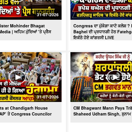
31-07-2026
ister Mohinder Bhagat
Congress ਦਾ ਮੁੱਕੇਗਾ ਕਾਟੋ ਕਲੇਸ਼ 
dia | ਅਹਿਮ ਮੁੱਦਿਆਂ ’ਤੇ ਪ੍ਰੈਸ
Baghel ਦੀ ਪ੍ਰਧਾਨਗੀ ਹੇਠ Fatehg
ਇਕੱਠੇ ਹੋਏ ਕਾਂਗਰਸੀ LIVE
31-07-2026
ts at Chandigarh House
CM Bhagwant Mann Pays Trib
AAP’ ਤੇ Congress Councilor
Shaheed Udham Singh, ਸੁਨਾਮ ਤ