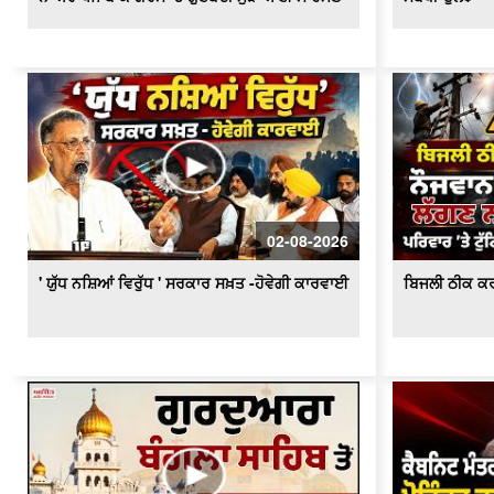
02-08-2026
' ਯੁੱਧ ਨਸ਼ਿਆਂ ਵਿਰੁੱਧ ' ਸਰਕਾਰ ਸਖ਼ਤ -ਹੋਵੇਗੀ ਕਾਰਵਾਈ
ਬਿਜਲੀ ਠੀਕ ਕਰ