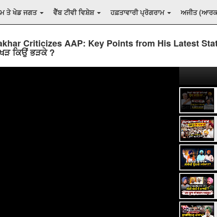
ਲਮ ਤੇ ਖੇਡ ਜਗਤ
ਵੈੱਬ ਟੀਵੀ ਵਿਸ਼ੇਸ਼
ਹਫ਼ਤਾਵਾਰੀ ਪ੍ਰੋਗਰਾਮ
ਅਜੀਤ (ਆਰ
akhar Criticizes AAP: Key Points from His Latest Sta
ਖੜ ਕਿਉਂ ਭੜਕੇ ?