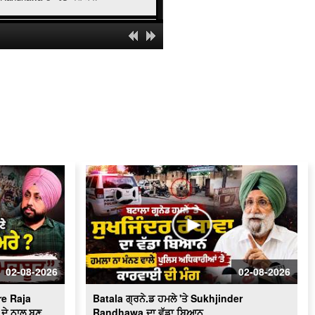
' ਯੁੱਧ ਨਸ਼ਿਆਂ ਵਿਰੁੱਧ ' ਸਰਕਾਰ ਸਖ਼ਤ -ਹੋਵੇਗੀ
ਕਾਰਵਾਈ
ਬਿਜਲੀ ਠੀਕ ਕਰਦੇ ਨੌਜਵਾਨ ਦੀ ਕਰੰਟ ਲੱਗਣ
ਨਾਲ ਮੌ.ਤ
Schools of Eminence Inaugurated by
CM | ਸਿੱਖਿਆ 'ਤੇ ਫ਼ੋਕਸ
Heavy Firing Erupts at Midnight |
ਪੁਲਿਸ ਤੇ ਬਦਮਾਸ਼ ਹੋਏ ਆਹਮੋ-ਸਾਹਮਣੇ, ਦੇਖੋ
ਮੌਕੇ 'ਤੇ ਕੀ ਬਣੇ ਹਾਲਾਤ
LIVE : Gurdwara Bangla Sahib Delhi
ਤੋਂ Gurbani Kirtan ਦਾ ਸਿੱਧਾ ਪ੍ਰਸਾਰਣ
Cabinet Minister Mohinder Bhagat
Addresses Media | ਅਹਿਮ ਮੁੱਦਿਆਂ ’ਤੇ
ਪ੍ਰੈਸ ਕਾਨਫ਼ਰੰਸ
02-08-2026
02-08-2026
Congress ਦਾ ਮੁੱਕੇਗਾ ਕਾਟੋ ਕਲੇਸ਼ ?
Bhupesh Baghel ਦੀ ਪ੍ਰਧਾਨਗੀ ਹੇਠ
e Raja
Batala ਗ੍ਰਨੇ.ਡ ਹਮਲੇ 'ਤੇ Sukhjinder
Fatehgarh Sahib ’ਚ ਇਕੱਠੇ ਹੋਏ ਕਾਂਗਰਸੀ
LIVE
ਦੇ ਨਾਲ ਬਣੂ
Randhawa ਦਾ ਵੱਡਾ ਬਿਆਨ