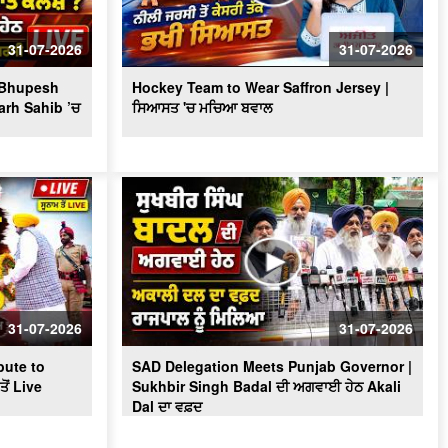
Massive Blast in Coal Mine | 32
ਮਜ਼ਦੂਰਾਂ ਦੀ ਮੌ.ਤ
31-07-2026
31-07-2026
? Bhupesh
Hockey Team to Wear Saffron Jersey |
arh Sahib ’ਚ
ਸਿਆਸਤ 'ਚ ਮਚਿਆ ਬਵਾਲ
31-07-2026
31-07-2026
ute to
SAD Delegation Meets Punjab Governor |
ੋਂ Live
Sukhbir Singh Badal ਦੀ ਅਗਵਾਈ ਹੇਠ Akali
Dal ਦਾ ਵਫ਼ਦ