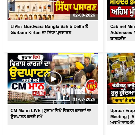
02-08-2026
LIVE : Gurdwara Bangla Sahib Delhi ਤੋਂ
Cabinet Min
Gurbani Kirtan ਦਾ ਸਿੱਧਾ ਪ੍ਰਸਾਰਣ
Addresses Me
ਕਾਨਫ਼ਰੰਸ
31-07-2026
CM Mann LIVE | ਸੁਨਾਮ ਵਿਖੇ ਵਿਕਾਸ ਕਾਰਜਾਂ ਦਾ
Uproar Erup
ਉਦਘਾਟਨ ਕਰਦੇ ਸਮੇਂ
Meeting | ‘
ਆਹਮੋ ਸਾਹਮਣੇ