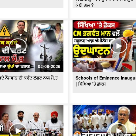
ਕੋਈ ਗਲ਼ ?
02-08-2026
ਦੇ ਨੌਜਵਾਨ ਦੀ ਕਰੰਟ ਲੱਗਣ ਨਾਲ ਮੌ.ਤ
Schools of Eminence Inaugu
| ਸਿੱਖਿਆ 'ਤੇ ਫ਼ੋਕਸ