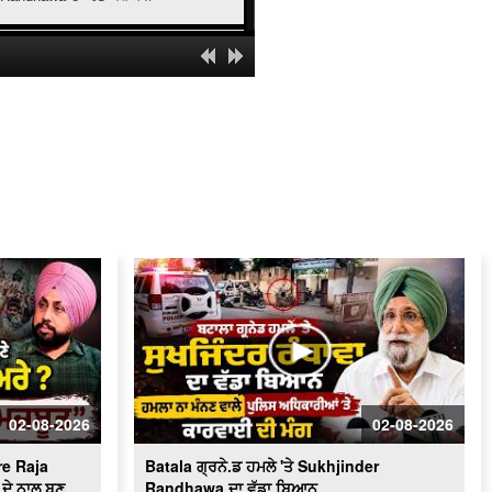
' ਯੁੱਧ ਨਸ਼ਿਆਂ ਵਿਰੁੱਧ ' ਸਰਕਾਰ ਸਖ਼ਤ -ਹੋਵੇਗੀ
ਕਾਰਵਾਈ
ਬਿਜਲੀ ਠੀਕ ਕਰਦੇ ਨੌਜਵਾਨ ਦੀ ਕਰੰਟ ਲੱਗਣ
ਨਾਲ ਮੌ.ਤ
Schools of Eminence Inaugurated by
CM | ਸਿੱਖਿਆ 'ਤੇ ਫ਼ੋਕਸ
Heavy Firing Erupts at Midnight |
ਪੁਲਿਸ ਤੇ ਬਦਮਾਸ਼ ਹੋਏ ਆਹਮੋ-ਸਾਹਮਣੇ, ਦੇਖੋ
ਮੌਕੇ 'ਤੇ ਕੀ ਬਣੇ ਹਾਲਾਤ
LIVE : Gurdwara Bangla Sahib Delhi
ਤੋਂ Gurbani Kirtan ਦਾ ਸਿੱਧਾ ਪ੍ਰਸਾਰਣ
Cabinet Minister Mohinder Bhagat
Addresses Media | ਅਹਿਮ ਮੁੱਦਿਆਂ ’ਤੇ
ਪ੍ਰੈਸ ਕਾਨਫ਼ਰੰਸ
02-08-2026
02-08-2026
Congress ਦਾ ਮੁੱਕੇਗਾ ਕਾਟੋ ਕਲੇਸ਼ ?
Bhupesh Baghel ਦੀ ਪ੍ਰਧਾਨਗੀ ਹੇਠ
e Raja
Batala ਗ੍ਰਨੇ.ਡ ਹਮਲੇ 'ਤੇ Sukhjinder
Fatehgarh Sahib ’ਚ ਇਕੱਠੇ ਹੋਏ ਕਾਂਗਰਸੀ
LIVE
ਦੇ ਨਾਲ ਬਣੂ
Randhawa ਦਾ ਵੱਡਾ ਬਿਆਨ