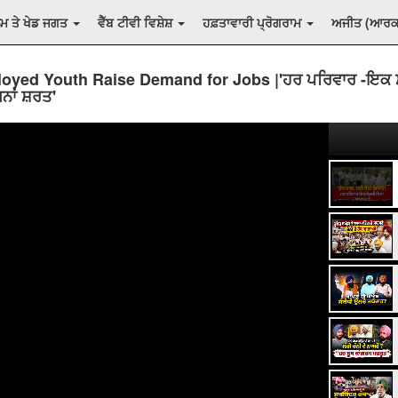
ਲਮ ਤੇ ਖੇਡ ਜਗਤ
ਵੈੱਬ ਟੀਵੀ ਵਿਸ਼ੇਸ਼
ਹਫ਼ਤਾਵਾਰੀ ਪ੍ਰੋਗਰਾਮ
ਅਜੀਤ (ਆਰ
oyed Youth Raise Demand for Jobs |'ਹਰ ਪਰਿਵਾਰ -ਇਕ 
ਨਾਂ ਸ਼ਰਤ'