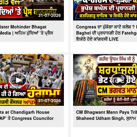
31-07-2026
ister Mohinder Bhagat
Congress ਦਾ ਮੁੱਕੇਗਾ ਕਾਟੋ ਕਲੇਸ਼ 
dia | ਅਹਿਮ ਮੁੱਦਿਆਂ ’ਤੇ ਪ੍ਰੈਸ
Baghel ਦੀ ਪ੍ਰਧਾਨਗੀ ਹੇਠ Fatehg
ਇਕੱਠੇ ਹੋਏ ਕਾਂਗਰਸੀ LIVE
31-07-2026
ts at Chandigarh House
CM Bhagwant Mann Pays Trib
AAP’ ਤੇ Congress Councilor
Shaheed Udham Singh, ਸੁਨਾਮ ਤ