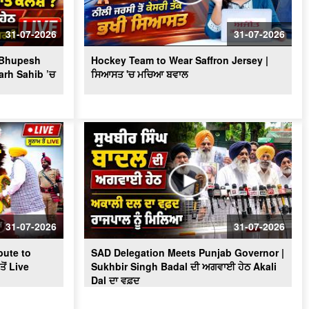
Massive Blast in Coal Mine | 32
ਮਜ਼ਦੂਰਾਂ ਦੀ ਮੌ.ਤ
31-07-2026
31-07-2026
? Bhupesh
Hockey Team to Wear Saffron Jersey |
arh Sahib ’ਚ
ਸਿਆਸਤ 'ਚ ਮਚਿਆ ਬਵਾਲ
31-07-2026
31-07-2026
ute to
SAD Delegation Meets Punjab Governor |
ੋਂ Live
Sukhbir Singh Badal ਦੀ ਅਗਵਾਈ ਹੇਠ Akali
Dal ਦਾ ਵਫ਼ਦ