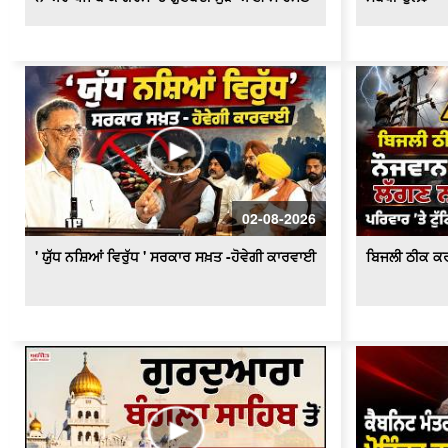
02-08-2026
' ਯੁੱਧ ਨਸ਼ਿਆਂ ਵਿਰੁੱਧ ' ਸਰਕਾਰ ਸਖ਼ਤ -ਹੋਵੇਗੀ ਕਾਰਵਾਈ
ਬਿਜਲੀ ਠੀਕ ਕਰ