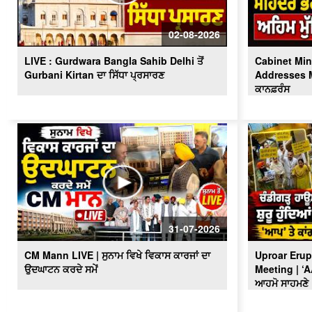
02-08-2026
LIVE : Gurdwara Bangla Sahib Delhi ਤੋਂ
Cabinet Min
Gurbani Kirtan ਦਾ ਸਿੱਧਾ ਪ੍ਰਸਾਰਣ
Addresses Me
ਕਾਨਫ਼ਰੰਸ
31-07-2026
CM Mann LIVE | ਸੁਨਾਮ ਵਿਖੇ ਵਿਕਾਸ ਕਾਰਜਾਂ ਦਾ
Uproar Erup
ਉਦਘਾਟਨ ਕਰਦੇ ਸਮੇਂ
Meeting | ‘
ਆਹਮੋ ਸਾਹਮਣੇ