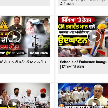
ਕੋਈ ਗਲ਼ ?
02-08-2026
ਦੇ ਨੌਜਵਾਨ ਦੀ ਕਰੰਟ ਲੱਗਣ ਨਾਲ ਮੌ.ਤ
Schools of Eminence Inaugu
| ਸਿੱਖਿਆ 'ਤੇ ਫ਼ੋਕਸ