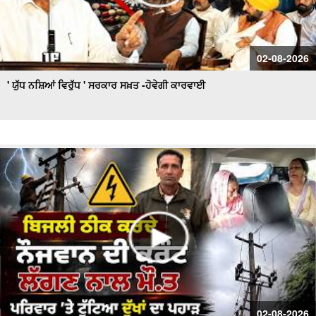
02-08-2026
' ਯੁੱਧ ਨਸ਼ਿਆਂ ਵਿਰੁੱਧ ' ਸਰਕਾਰ ਸਖ਼ਤ -ਹੋਵੇਗੀ ਕਾਰਵਾਈ
02-08-2026