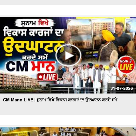
31-07-2026
CM Mann LIVE | ਸੁਨਾਮ ਵਿਖੇ ਵਿਕਾਸ ਕਾਰਜਾਂ ਦਾ ਉਦਘਾਟਨ ਕਰਦੇ ਸਮੇਂ