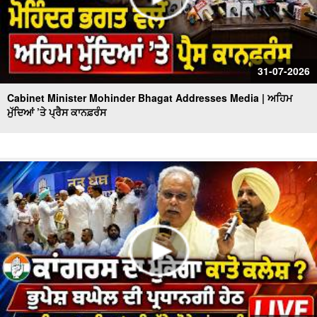
31-07-2026
Cabinet Minister Mohinder Bhagat Addresses Media | ਅਹਿਮ
ਮੁੱਦਿਆਂ ’ਤੇ ਪ੍ਰੈਸ ਕਾਨਫ਼ਰੰਸ