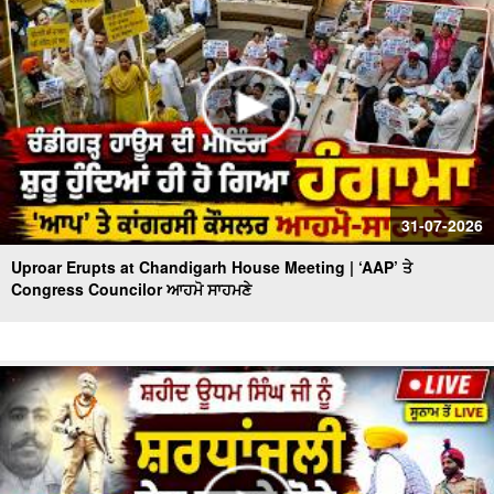
31-07-2026
Uproar Erupts at Chandigarh House Meeting | ‘AAP’ ਤੇ
Congress Councilor ਆਹਮੋ ਸਾਹਮਣੇ