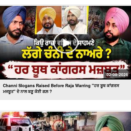
Day 10 of Monsoon Session, ਕਾਰਵਾਈ ਸ਼ੁਰੂ
Massive Blast in Coal Mine | 32 ਮਜ਼ਦੂਰਾਂ ਦੀ ਮੌ.ਤ
02-08-2026
Channi Slogans Raised Before Raja Warring "ਹਰ ਬੂਥ ਕਾਂਗਰਸ
ਮਜਬੂਤ" ਦੇ ਨਾਲ ਬਣੂ ਕੋਈ ਗਲ਼ ?