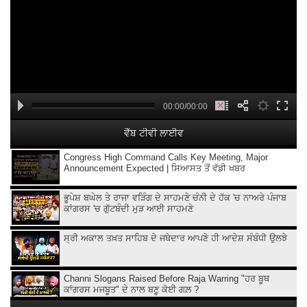
00:00/00:00
ਵੈੱਬ ਟੀਵੀ ਲਾਈਵ
Congress High Command Calls Key Meeting, Major
Announcement Expected | ਸਿਆਸਤ ਤੋਂ ਵੱਡੀ ਖਬਰ
ਭੂਪੇਸ਼ ਬਘੇਲ ਤੇ ਰਾਜਾ ਵੜਿੰਗ ਦੇ ਸਾਹਮਣੇ ਚੰਨੀ ਦੇ ਹੱਕ 'ਚ ਨਾਅਰੇ ਪੰਜਾਬ
ਕਾਂਗਰਸ 'ਚ ਗੁੱਟਬੰਦੀ ਮੁੜ ਆਈ ਸਾਹਮਣੇ
ਸ੍ਰੀ ਅਕਾਲ ਤਖ਼ਤ ਸਾਹਿਬ ਦੇ ਜਥੇਦਾਰ ਆਪਣੇ ਹੀ ਆਦੇਸ਼ ਸੰਬੰਧੀ ਉਲਝੇ
Channi Slogans Raised Before Raja Warring "ਹਰ ਬੂਥ
ਕਾਂਗਰਸ ਮਜਬੂਤ" ਦੇ ਨਾਲ ਬਣੂ ਕੋਈ ਗਲ਼ ?