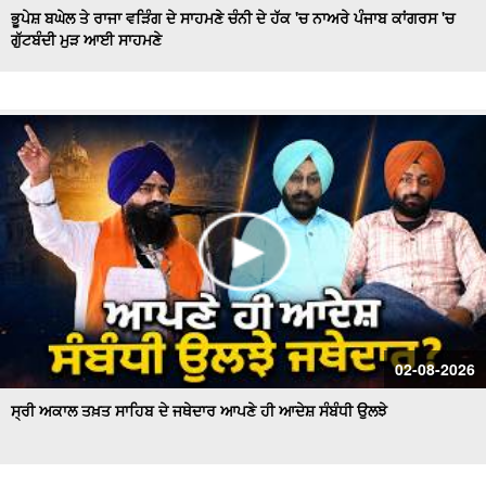
ਭੂਪੇਸ਼ ਬਘੇਲ ਤੇ ਰਾਜਾ ਵੜਿੰਗ ਦੇ ਸਾਹਮਣੇ ਚੰਨੀ ਦੇ ਹੱਕ 'ਚ ਨਾਅਰੇ ਪੰਜਾਬ ਕਾਂਗਰਸ 'ਚ
ਗੁੱਟਬੰਦੀ ਮੁੜ ਆਈ ਸਾਹਮਣੇ
Hockey Team to Wear Saffron Jersey | ਸਿਆਸਤ 'ਚ ਮਚਿਆ
ਬਵਾਲ
CM Mann LIVE | ਸੁਨਾਮ ਵਿਖੇ ਵਿਕਾਸ ਕਾਰਜਾਂ ਦਾ ਉਦਘਾਟਨ ਕਰਦੇ
ਸਮੇਂ
Uproar Erupts at Chandigarh House Meeting | ‘AAP’ ਤੇ
Congress Councilor ਆਹਮੋ ਸਾਹਮਣੇ
CM Bhagwant Mann Pays Tribute to Shaheed Udham
Singh, ਸੁਨਾਮ ਤੋਂ Live
SAD Delegation Meets Punjab Governor | Sukhbir Singh
Badal ਦੀ ਅਗਵਾਈ ਹੇਠ Akali Dal ਦਾ ਵਫ਼ਦ
ਖਾਲਸਾ ਮਾਰਚ ਦੌਰਾਨ LIVE ਹੋਏ ਜਥੇਦਾਰ Giani Kuldeep Singh
02-08-2026
Gadgaj
ਸ੍ਰੀ ਅਕਾਲ ਤਖ਼ਤ ਸਾਹਿਬ ਦੇ ਜਥੇਦਾਰ ਆਪਣੇ ਹੀ ਆਦੇਸ਼ ਸੰਬੰਧੀ ਉਲਝੇ
Pappu Yadav’s Unique Protest Outside Parliament |
Ayodhya ਰਾਮ ਮੰਦਰ ਚੋਰੀ ਮਾਮਲੇ