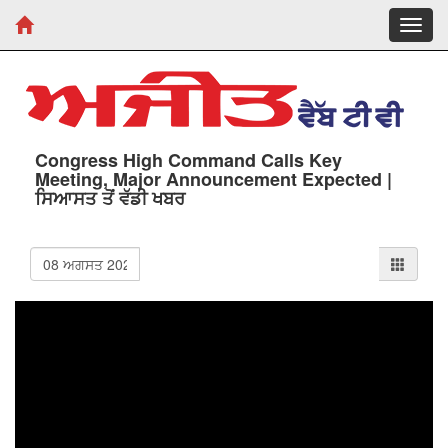
Toggl
navig
Congress High Command Calls Key
Meeting, Major Announcement Expected |
ਸਿਆਸਤ ਤੋਂ ਵੱਡੀ ਖਬਰ