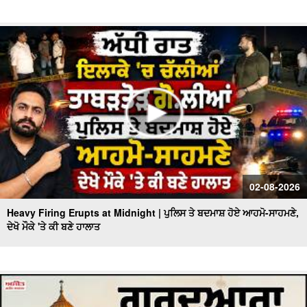
02-08-2026
Heavy Firing Erupts at Midnight | ਪੁਲਿਸ ਤੇ ਬਦਮਾਸ਼ ਹੋਏ ਆਹਮੋ-ਸਾਹਮਣੇ,
ਦੇਖੋ ਮੌਕੇ 'ਤੇ ਕੀ ਬਣੇ ਹਾਲਾਤ