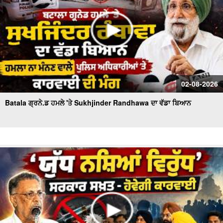
02-08-2026
Batala ਗ੍ਰਨੇ.ਡ ਹਮਲੇ 'ਤੇ Sukhjinder Randhawa ਦਾ ਵੱਡਾ ਬਿਆਨ