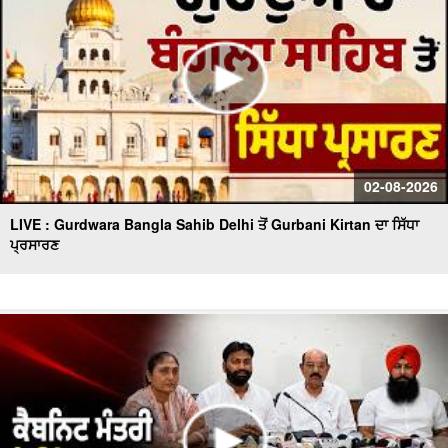
02-08-2026
LIVE : Gurdwara Bangla Sahib Delhi ਤੋਂ Gurbani Kirtan ਦਾ ਸਿੱਧਾ
ਪ੍ਰਸਾਰਣ