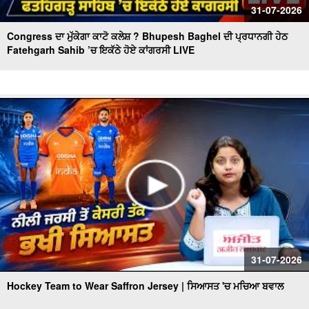
31-07-2026
Congress ਦਾ ਮੁੱਕੇਗਾ ਕਾਟੋ ਕਲੇਸ਼ ? Bhupesh Baghel ਦੀ ਪ੍ਰਧਾਨਗੀ ਹੇਠ
Fatehgarh Sahib ’ਚ ਇਕੱਠੇ ਹੋਏ ਕਾਂਗਰਸੀ LIVE
31-07-2026
Hockey Team to Wear Saffron Jersey | ਸਿਆਸਤ 'ਚ ਮਚਿਆ ਬਵਾਲ