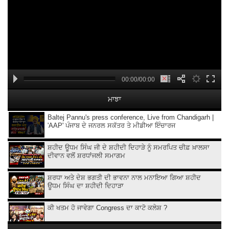
00:00/00:00
ਮਾਝਾ
Baltej Pannu's press conference, Live from Chandigarh |
'AAP' ਪੰਜਾਬ ਦੇ ਜਨਰਲ ਸਕੱਤਰ ਤੇ ਮੀਡੀਆ ਇੰਚਾਰਜ
ਸ਼ਹੀਦ ਊਧਮ ਸਿੰਘ ਜੀ ਦੇ ਸ਼ਹੀਦੀ ਦਿਹਾੜੇ ਨੂੰ ਸਮਰਪਿਤ ਚੀਫ਼ ਖ਼ਾਲਸਾ
ਦੀਵਾਨ ਵਲੋਂ ਸ਼ਰਧਾਂਜਲੀ ਸਮਾਗਮ
ਸ਼ਰਧਾ ਅਤੇ ਦੇਸ਼ ਭਗਤੀ ਦੀ ਭਾਵਨਾ ਨਾਲ ਮਨਾਇਆ ਗਿਆ ਸ਼ਹੀਦ
ਊਧਮ ਸਿੰਘ ਦਾ ਸ਼ਹੀਦੀ ਦਿਹਾੜਾ
ਕੀ ਖਤਮ ਹੋ ਜਾਵੇਗਾ Congress ਦਾ ਕਾਟੋ ਕਲੇਸ਼ ?