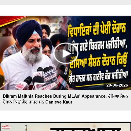
29-06-2026
Bikram Majithia Reaches During MLAs’ Appearance, ਦੱਸਿਆ ਸੈਸ਼ਨ
ਦੌਰਾਨ ਕਿਉਂ ਗ਼ੈਰ ਹਾਜ਼ਰ ਸਨ Ganieve Kaur