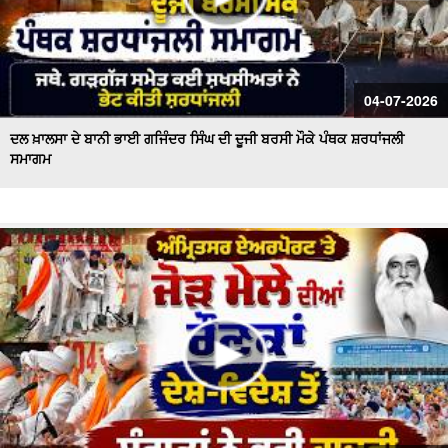
04-07-2026
ਦਲ ਖ਼ਾਲਸਾ ਦੇ ਬਾਨੀ ਭਾਈ ਗਜਿੰਦਰ ਸਿੰਘ ਦੀ ਦੂਜੀ ਬਰਸੀ ਮੌਕੇ ਪੰਥਕ ਸ਼ਰਧਾਂਜਲੀ
ਸਮਾਗਮ