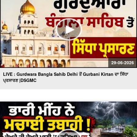
29-06-2026
LIVE : Gurdwara Bangla Sahib Delhi ਤੋਂ Gurbani Kirtan ਦਾ ਸਿੱਧਾ
ਪ੍ਰਸਾਰਣ |DSGMC