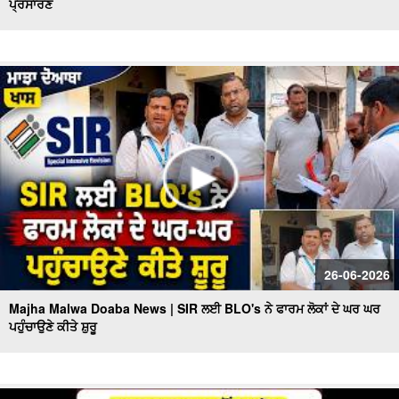
ਪ੍ਰਸਾਰਣ
26-06-2026
Majha Malwa Doaba News | SIR ਲਈ BLO's ਨੇ ਫਾਰਮ ਲੋਕਾਂ ਦੇ ਘਰ ਘਰ
ਪਹੁੰਚਾਉਣੇ ਕੀਤੇ ਸ਼ੁਰੂ