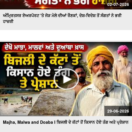
02-07-2026
ਅੰਮ੍ਰਿਤਸਰ ਏਅਰਪੋਰਟ 'ਤੇ ਜੋੜ ਮੇਲੇ ਦੀਆਂ ਰੌਣਕਾਂ, ਦੇਸ਼-ਵਿਦੇਸ਼ ਤੋਂ ਸੰਗਤਾਂ ਨੇ ਭਰੀ
ਹਾਜ਼ਰੀ
29-06-2026
Majha, Malwa and Doaba I ਬਿਜਲੀ ਦੇ ਕੱਟਾਂ ਤੋਂ ਕਿਸਾਨ ਹੋਏ ਤੰਗ ਅਤੇ ਪ੍ਰੇਸ਼ਾਨ