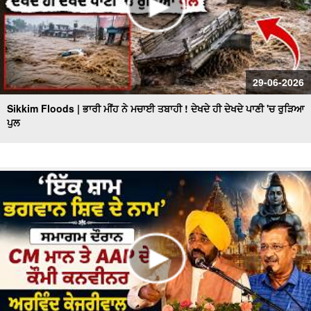
29-06-2026
Sikkim Floods | ਭਾਰੀ ਮੀਂਹ ਨੇ ਮਚਾਈ ਤਬਾਹੀ ! ਦੇਖਦੇ ਹੀ ਦੇਖਦੇ ਪਾਣੀ 'ਚ ਰੁੜਿਆ
ਪੁਲ