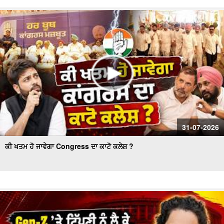
Akali Councillor Arrested Amidst Chaos- ਸਮਰਾਲਾ ਨਗਰ
ਕੌਂਸਲ ਚੋਣ- ਹੰਗਾਮੇ ਦੌਰਾਨ ਅਕਾਲੀ ਕੌਂਸਲਰ ਗ੍ਰਿਫ਼ਤਾਰ
Women’s Wing Gets New Leadership in Akali Dal Waris
Punjab: 'Harpreet Kaur ਬਣੇ ਪ੍ਰਧਾਨ
31-07-2026
ਕੀ ਖਤਮ ਹੋ ਜਾਵੇਗਾ Congress ਦਾ ਕਾਟੋ ਕਲੇਸ਼ ?