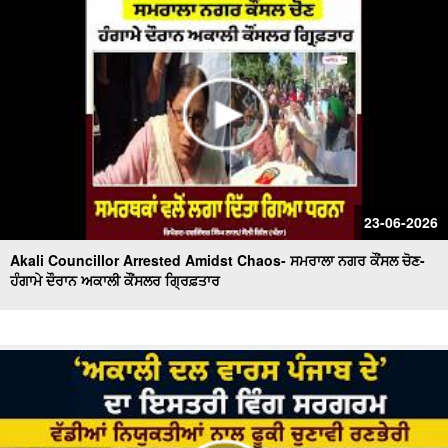
23-06-2026
Akali Councillor Arrested Amidst Chaos- ਸਮਰਾਲਾ ਨਗਰ ਕੌਂਸਲ ਚੋਣ-
ਹੰਗਾਮੇ ਦੌਰਾਨ ਅਕਾਲੀ ਕੌਂਸਲਰ ਗ੍ਰਿਫ਼ਤਾਰ