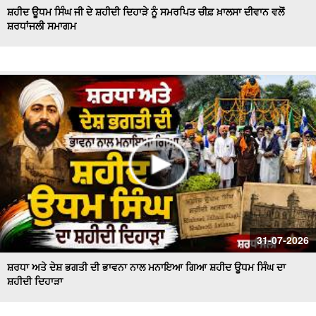
ਸ਼ਹੀਦ ਊਧਮ ਸਿੰਘ ਜੀ ਦੇ ਸ਼ਹੀਦੀ ਦਿਹਾੜੇ ਨੂੰ ਸਮਰਪਿਤ ਚੀਫ਼ ਖ਼ਾਲਸਾ ਦੀਵਾਨ ਵਲੋਂ
ਸ਼ਰਧਾਂਜਲੀ ਸਮਾਗਮ
Majha, Malwa and Doaba I ਬਿਜਲੀ ਦੇ ਕੱਟਾਂ ਤੋਂ ਕਿਸਾਨ ਹੋਏ ਤੰਗ
ਅਤੇ ਪ੍ਰੇਸ਼ਾਨ
Bikram Majithia Reaches During MLAs’ Appearance,
ਦੱਸਿਆ ਸੈਸ਼ਨ ਦੌਰਾਨ ਕਿਉਂ ਗ਼ੈਰ ਹਾਜ਼ਰ ਸਨ Ganieve Kaur
LIVE : Gurdwara Bangla Sahib Delhi ਤੋਂ Gurbani Kirtan ਦਾ
ਸਿੱਧਾ ਪ੍ਰਸਾਰਣ |DSGMC
Sikkim Floods | ਭਾਰੀ ਮੀਂਹ ਨੇ ਮਚਾਈ ਤਬਾਹੀ ! ਦੇਖਦੇ ਹੀ ਦੇਖਦੇ
ਪਾਣੀ 'ਚ ਰੁੜਿਆ ਪੁਲ
'ਇਕ ਸ਼ਾਮ ਭਗਵਾਨ ਸ਼ਿਵ ਦੇ ਨਾਮ' ਸਮਾਗਮ ਦੌਰਾਨ CM ਮਾਨ ਤੇ AAP
ਦੇ ਕੌਮੀ ਕਨਵੀਨਰ ਅਰਵਿੰਦ ਕੇਜਰੀਵਾਲ ਅੰਮ੍ਰਿਤਸਰ
#LIVE : Gurdwara Bangla Sahib Delhi ਤੋਂ Gurbani Vichar
31-07-2026
ਦਾ ਸਿੱਧਾ ਪ੍ਰਸਾਰਣ
ਸ਼ਰਧਾ ਅਤੇ ਦੇਸ਼ ਭਗਤੀ ਦੀ ਭਾਵਨਾ ਨਾਲ ਮਨਾਇਆ ਗਿਆ ਸ਼ਹੀਦ ਊਧਮ ਸਿੰਘ ਦਾ
ਸ਼ਹੀਦੀ ਦਿਹਾੜਾ
Majha Malwa Doaba News | SIR ਲਈ BLO's ਨੇ ਫਾਰਮ ਲੋਕਾਂ
ਦੇ ਘਰ ਘਰ ਪਹੁੰਚਾਉਣੇ ਕੀਤੇ ਸ਼ੁਰੂ