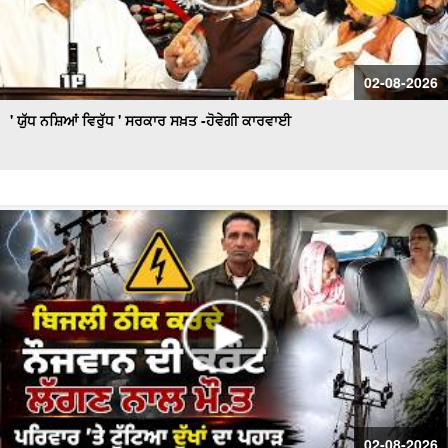
02-08-2026
' ਯੁੱਧ ਨਸ਼ਿਆਂ ਵਿਰੁੱਧ ' ਸਰਕਾਰ ਸਖ਼ਤ -ਹੋਵੇਗੀ ਕਾਰਵਾਈ
02-08-2026