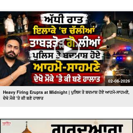
02-08-2026
Heavy Firing Erupts at Midnight | ਪੁਲਿਸ ਤੇ ਬਦਮਾਸ਼ ਹੋਏ ਆਹਮੋ-ਸਾਹਮਣੇ,
ਦੇਖੋ ਮੌਕੇ 'ਤੇ ਕੀ ਬਣੇ ਹਾਲਾਤ