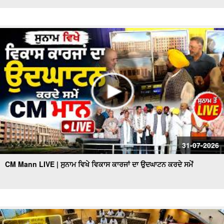
31-07-2026
CM Mann LIVE | ਸੁਨਾਮ ਵਿਖੇ ਵਿਕਾਸ ਕਾਰਜਾਂ ਦਾ ਉਦਘਾਟਨ ਕਰਦੇ ਸਮੇਂ