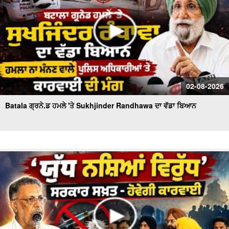
02-08-2026
Batala ਗ੍ਰਨੇ.ਡ ਹਮਲੇ 'ਤੇ Sukhjinder Randhawa ਦਾ ਵੱਡਾ ਬਿਆਨ