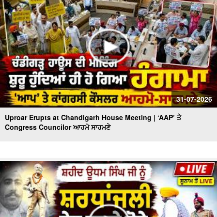
31-07-2026
Uproar Erupts at Chandigarh House Meeting | ‘AAP’ ਤੇ
Congress Councilor ਆਹਮੋ ਸਾਹਮਣੇ