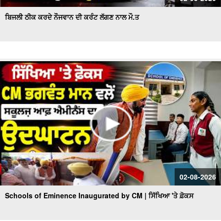
ਬਿਜਲੀ ਠੀਕ ਕਰਦੇ ਨੌਜਵਾਨ ਦੀ ਕਰੰਟ ਲੱਗਣ ਨਾਲ ਮੌ.ਤ
02-08-2026
Schools of Eminence Inaugurated by CM | ਸਿੱਖਿਆ 'ਤੇ ਫ਼ੋਕਸ