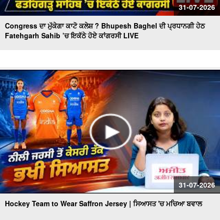
31-07-2026
Congress ਦਾ ਮੁੱਕੇਗਾ ਕਾਟੋ ਕਲੇਸ਼ ? Bhupesh Baghel ਦੀ ਪ੍ਰਧਾਨਗੀ ਹੇਠ
Fatehgarh Sahib ’ਚ ਇਕੱਠੇ ਹੋਏ ਕਾਂਗਰਸੀ LIVE
31-07-2026
Hockey Team to Wear Saffron Jersey | ਸਿਆਸਤ 'ਚ ਮਚਿਆ ਬਵਾਲ