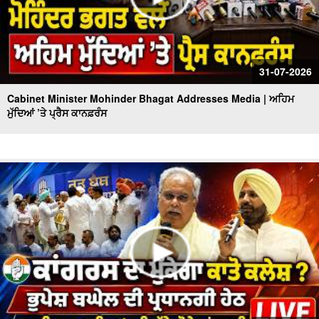
31-07-2026
Cabinet Minister Mohinder Bhagat Addresses Media | ਅਹਿਮ
ਮੁੱਦਿਆਂ ’ਤੇ ਪ੍ਰੈਸ ਕਾਨਫ਼ਰੰਸ