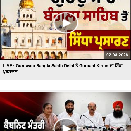
02-08-2026
LIVE : Gurdwara Bangla Sahib Delhi ਤੋਂ Gurbani Kirtan ਦਾ ਸਿੱਧਾ
ਪ੍ਰਸਾਰਣ