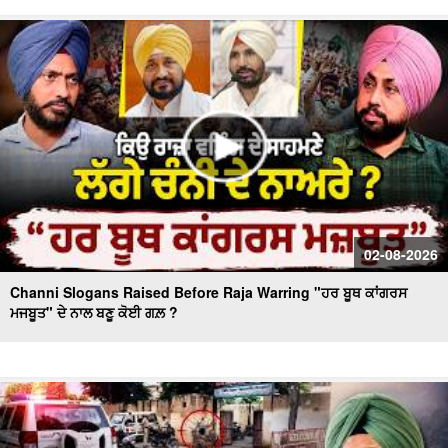
Day 10 of Monsoon Session, ਕਾਰਵਾਈ ਸ਼ੁਰੂ
Massive Blast in Coal Mine | 32 ਮਜ਼ਦੂਰਾਂ ਦੀ ਮੌ.ਤ
02-08-2026
Channi Slogans Raised Before Raja Warring "ਹਰ ਬੂਥ ਕਾਂਗਰਸ
ਮਜਬੂਤ" ਦੇ ਨਾਲ ਬਣੂ ਕੋਈ ਗਲ਼ ?