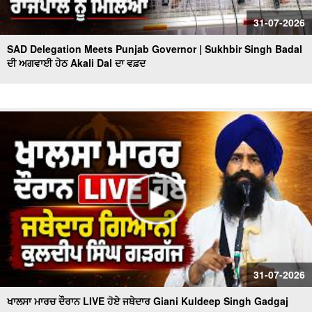
31-07-2026
SAD Delegation Meets Punjab Governor | Sukhbir Singh Badal
ਦੀ ਅਗਵਾਈ ਹੇਠ Akali Dal ਦਾ ਵਫ਼ਦ
31-07-2026
ਖਾਲਸਾ ਮਾਰਚ ਦੌਰਾਨ LIVE ਹੋਏ ਜਥੇਦਾਰ Giani Kuldeep Singh Gadgaj