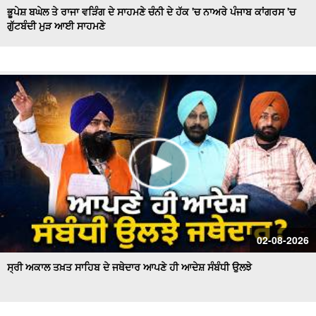
ਭੂਪੇਸ਼ ਬਘੇਲ ਤੇ ਰਾਜਾ ਵੜਿੰਗ ਦੇ ਸਾਹਮਣੇ ਚੰਨੀ ਦੇ ਹੱਕ 'ਚ ਨਾਅਰੇ ਪੰਜਾਬ ਕਾਂਗਰਸ 'ਚ
ਗੁੱਟਬੰਦੀ ਮੁੜ ਆਈ ਸਾਹਮਣੇ
Hockey Team to Wear Saffron Jersey | ਸਿਆਸਤ 'ਚ ਮਚਿਆ
ਬਵਾਲ
CM Mann LIVE | ਸੁਨਾਮ ਵਿਖੇ ਵਿਕਾਸ ਕਾਰਜਾਂ ਦਾ ਉਦਘਾਟਨ ਕਰਦੇ
ਸਮੇਂ
Uproar Erupts at Chandigarh House Meeting | ‘AAP’ ਤੇ
Congress Councilor ਆਹਮੋ ਸਾਹਮਣੇ
CM Bhagwant Mann Pays Tribute to Shaheed Udham
Singh, ਸੁਨਾਮ ਤੋਂ Live
SAD Delegation Meets Punjab Governor | Sukhbir Singh
Badal ਦੀ ਅਗਵਾਈ ਹੇਠ Akali Dal ਦਾ ਵਫ਼ਦ
ਖਾਲਸਾ ਮਾਰਚ ਦੌਰਾਨ LIVE ਹੋਏ ਜਥੇਦਾਰ Giani Kuldeep Singh
02-08-2026
Gadgaj
ਸ੍ਰੀ ਅਕਾਲ ਤਖ਼ਤ ਸਾਹਿਬ ਦੇ ਜਥੇਦਾਰ ਆਪਣੇ ਹੀ ਆਦੇਸ਼ ਸੰਬੰਧੀ ਉਲਝੇ
Pappu Yadav’s Unique Protest Outside Parliament |
Ayodhya ਰਾਮ ਮੰਦਰ ਚੋਰੀ ਮਾਮਲੇ