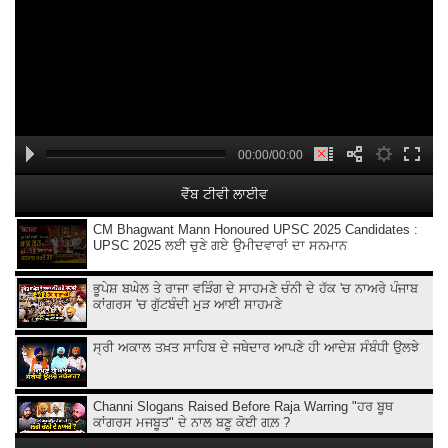
00:00/00:00
ਵੈੱਬ ਟੀਵੀ ਲਾਈਵ
CM Bhagwant Mann Honoured UPSC 2025 Candidates :
UPSC 2025 ਲਈ ਚੁਣੇ ਗਏ ਉਮੀਦਵਾਰਾਂ ਦਾ ਸਨਮਾਨ
ਭੂਪੇਸ਼ ਬਘੇਲ ਤੇ ਰਾਜਾ ਵੜਿੰਗ ਦੇ ਸਾਹਮਣੇ ਚੰਨੀ ਦੇ ਹੱਕ 'ਚ ਨਾਅਰੇ ਪੰਜਾਬ
ਕਾਂਗਰਸ 'ਚ ਗੁੱਟਬੰਦੀ ਮੁੜ ਆਈ ਸਾਹਮਣੇ
ਸ੍ਰੀ ਅਕਾਲ ਤਖ਼ਤ ਸਾਹਿਬ ਦੇ ਜਥੇਦਾਰ ਆਪਣੇ ਹੀ ਆਦੇਸ਼ ਸੰਬੰਧੀ ਉਲਝੇ
Channi Slogans Raised Before Raja Warring "ਹਰ ਬੂਥ
ਕਾਂਗਰਸ ਮਜਬੂਤ" ਦੇ ਨਾਲ ਬਣੂ ਕੋਈ ਗਲ਼ ?