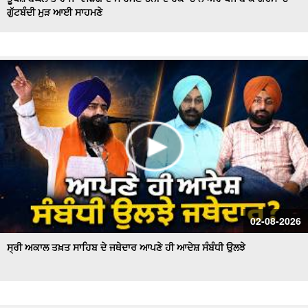
ਗੁੱਟਬੰਦੀ ਮੁੜ ਆਈ ਸਾਹਮਣੇ
Hockey Team to Wear Saffron Jersey | ਸਿਆਸਤ 'ਚ ਮਚਿਆ
ਬਵਾਲ
CM Mann LIVE | ਸੁਨਾਮ ਵਿਖੇ ਵਿਕਾਸ ਕਾਰਜਾਂ ਦਾ ਉਦਘਾਟਨ ਕਰਦੇ
ਸਮੇਂ
Uproar Erupts at Chandigarh House Meeting | ‘AAP’ ਤੇ
Congress Councilor ਆਹਮੋ ਸਾਹਮਣੇ
CM Bhagwant Mann Pays Tribute to Shaheed Udham
Singh, ਸੁਨਾਮ ਤੋਂ Live
SAD Delegation Meets Punjab Governor | Sukhbir Singh
Badal ਦੀ ਅਗਵਾਈ ਹੇਠ Akali Dal ਦਾ ਵਫ਼ਦ
ਖਾਲਸਾ ਮਾਰਚ ਦੌਰਾਨ LIVE ਹੋਏ ਜਥੇਦਾਰ Giani Kuldeep Singh
02-08-2026
Gadgaj
ਸ੍ਰੀ ਅਕਾਲ ਤਖ਼ਤ ਸਾਹਿਬ ਦੇ ਜਥੇਦਾਰ ਆਪਣੇ ਹੀ ਆਦੇਸ਼ ਸੰਬੰਧੀ ਉਲਝੇ
Pappu Yadav’s Unique Protest Outside Parliament |
Ayodhya ਰਾਮ ਮੰਦਰ ਚੋਰੀ ਮਾਮਲੇ
Day 10 of Monsoon Session, ਕਾਰਵਾਈ ਸ਼ੁਰੂ