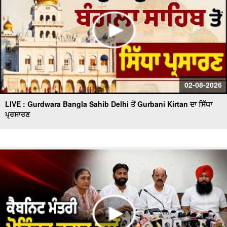
02-08-2026
LIVE : Gurdwara Bangla Sahib Delhi ਤੋਂ Gurbani Kirtan ਦਾ ਸਿੱਧਾ
ਪ੍ਰਸਾਰਣ