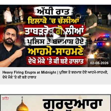
02-08-2026
Heavy Firing Erupts at Midnight | ਪੁਲਿਸ ਤੇ ਬਦਮਾਸ਼ ਹੋਏ ਆਹਮੋ-ਸਾਹਮਣੇ,
ਦੇਖੋ ਮੌਕੇ 'ਤੇ ਕੀ ਬਣੇ ਹਾਲਾਤ