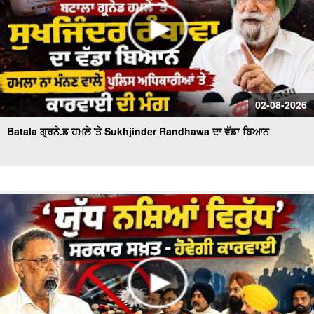
02-08-2026
Batala ਗ੍ਰਨੇ.ਡ ਹਮਲੇ 'ਤੇ Sukhjinder Randhawa ਦਾ ਵੱਡਾ ਬਿਆਨ