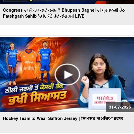
Congress ਦਾ ਮੁੱਕੇਗਾ ਕਾਟੋ ਕਲੇਸ਼ ? Bhupesh Baghel ਦੀ ਪ੍ਰਧਾਨਗੀ ਹੇਠ
Fatehgarh Sahib ’ਚ ਇਕੱਠੇ ਹੋਏ ਕਾਂਗਰਸੀ LIVE
31-07-2026
Hockey Team to Wear Saffron Jersey | ਸਿਆਸਤ 'ਚ ਮਚਿਆ ਬਵਾਲ