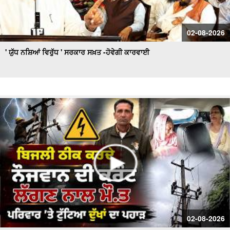
02-08-2026
' ਯੁੱਧ ਨਸ਼ਿਆਂ ਵਿਰੁੱਧ ' ਸਰਕਾਰ ਸਖ਼ਤ -ਹੋਵੇਗੀ ਕਾਰਵਾਈ
02-08-2026