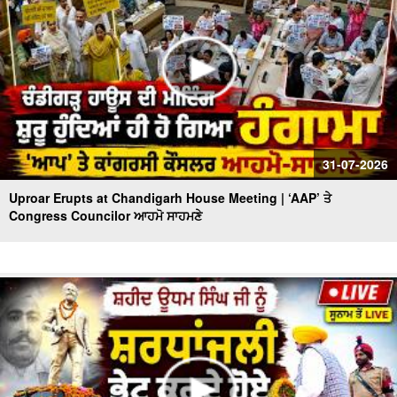
31-07-2026
Uproar Erupts at Chandigarh House Meeting | ‘AAP’ ਤੇ
Congress Councilor ਆਹਮੋ ਸਾਹਮਣੇ