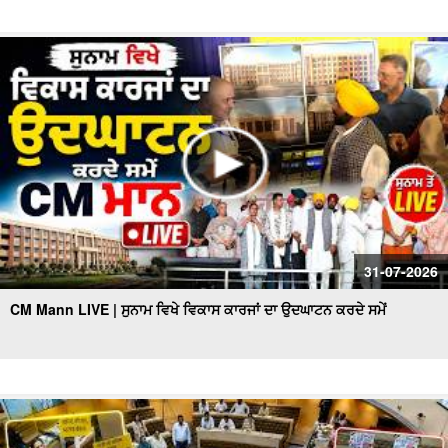
31-07-2026
CM Mann LIVE | ਸੁਨਾਮ ਵਿਖੇ ਵਿਕਾਸ ਕਾਰਜਾਂ ਦਾ ਉਦਘਾਟਨ ਕਰਦੇ ਸਮੇਂ