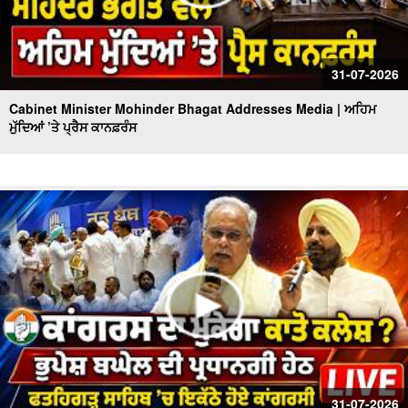
31-07-2026
Cabinet Minister Mohinder Bhagat Addresses Media | ਅਹਿਮ
ਮੁੱਦਿਆਂ ’ਤੇ ਪ੍ਰੈਸ ਕਾਨਫ਼ਰੰਸ
31-07-2026