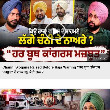
Massive Blast in Coal Mine | 32 ਮਜ਼ਦੂਰਾਂ ਦੀ ਮੌ.ਤ
02-08-2026
Channi Slogans Raised Before Raja Warring "ਹਰ ਬੂਥ ਕਾਂਗਰਸ
ਮਜਬੂਤ" ਦੇ ਨਾਲ ਬਣੂ ਕੋਈ ਗਲ਼ ?