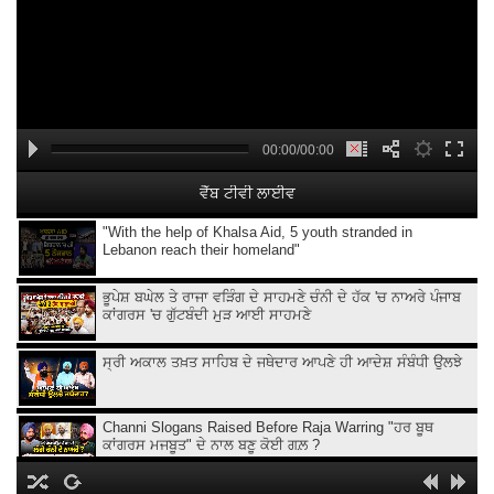
00:00/00:00
ਵੈੱਬ ਟੀਵੀ ਲਾਈਵ
"With the help of Khalsa Aid, 5 youth stranded in
Lebanon reach their homeland"
ਭੂਪੇਸ਼ ਬਘੇਲ ਤੇ ਰਾਜਾ ਵੜਿੰਗ ਦੇ ਸਾਹਮਣੇ ਚੰਨੀ ਦੇ ਹੱਕ 'ਚ ਨਾਅਰੇ ਪੰਜਾਬ
ਕਾਂਗਰਸ 'ਚ ਗੁੱਟਬੰਦੀ ਮੁੜ ਆਈ ਸਾਹਮਣੇ
ਸ੍ਰੀ ਅਕਾਲ ਤਖ਼ਤ ਸਾਹਿਬ ਦੇ ਜਥੇਦਾਰ ਆਪਣੇ ਹੀ ਆਦੇਸ਼ ਸੰਬੰਧੀ ਉਲਝੇ
Channi Slogans Raised Before Raja Warring "ਹਰ ਬੂਥ
ਕਾਂਗਰਸ ਮਜਬੂਤ" ਦੇ ਨਾਲ ਬਣੂ ਕੋਈ ਗਲ਼ ?
Batala ਗ੍ਰਨੇ.ਡ ਹਮਲੇ 'ਤੇ Sukhjinder Randhawa ਦਾ ਵੱਡਾ