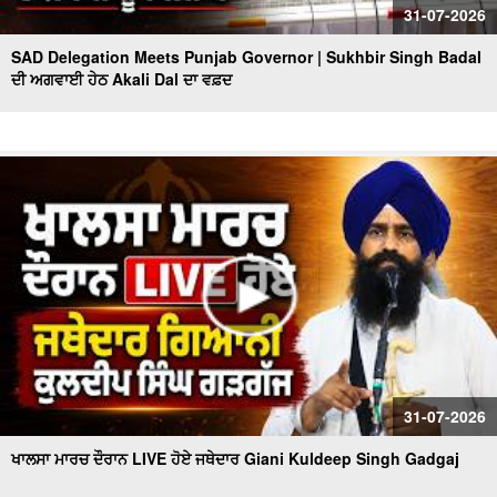
31-07-2026
SAD Delegation Meets Punjab Governor | Sukhbir Singh Badal
ਦੀ ਅਗਵਾਈ ਹੇਠ Akali Dal ਦਾ ਵਫ਼ਦ
31-07-2026
ਖਾਲਸਾ ਮਾਰਚ ਦੌਰਾਨ LIVE ਹੋਏ ਜਥੇਦਾਰ Giani Kuldeep Singh Gadgaj