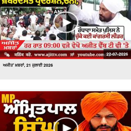
22-07-2026
ਅਜੀਤ' ਖ਼ਬਰਾਂ, 21 ਜੁਲਾਈ 2026