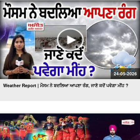
ਗਏ ਕੰਡੇ !!!
Gold ਦੇ ਭਾਅ ਨੇ ਹੁਣ ਤੱਕ ਦੇ ਤੋੜੇ ਸਾਰੇ ਰਿਕਾਰਡ
24-05-2026
Weather Report | ਮੌਸਮ ਨੇ ਬਦਲਿਆ ਆਪਣਾ ਰੰਗ, ਜਾਣੋ ਕਦੋਂ ਪਵੇਗਾ ਮੀਂਹ ?