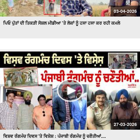
03-04-2026
ਪਿਓ ਪੁੱਤਾਂ ਦੀ ਤਿਕੜੀ ਸੋਸ਼ਲ ਮੀਡੀਆ ’ਤੇ ਲੋਕਾਂ ਨੂੰ ਹਸਾ ਹਸਾ ਕਰ ਰਹੀ ਕਮਲੇ
27-03-2026
ਵਿਸ਼ਵ ਰੰਗਮੰਚ ਦਿਵਸ 'ਤੇ ਵਿਸ਼ੇਸ਼ : ਪੰਜਾਬੀ ਰੰਗਮੰਚ ਨੂੰ ਚਣੌਤੀਆਂ....