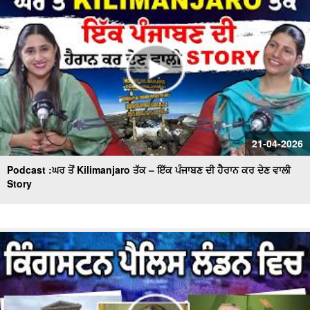
21-04-2026
Podcast :ਘਰ ਤੋਂ Kilimanjaro ਤੱਕ – ਇੱਕ ਪੰਜਾਬਣ ਦੀ ਹੈਰਾਨ ਕਰ ਦੇਣ ਵਾਲੀ
Story