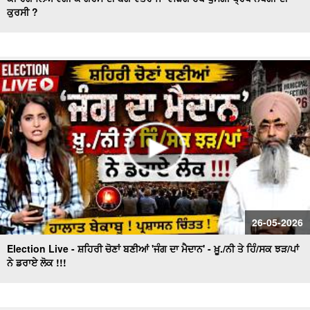
ਕੁਰਸੀ ?
ਕਿੰਗਸਟਨ ਪੈਲਿਸ ਲੰਡਨ ਵਿਚ “ਪੰਜਾਬ ਦੀਆਂ ਆਖਰੀ ਸਹਿਜ਼ਾਦੀਆਂ”
ਪ੍ਰਦਰਸ਼ਨੀ ਸ਼ੁਰੂ
ਪਿਓ ਪੁੱਤਾਂ ਦੀ ਤਿਕੜੀ ਸੋਸ਼ਲ ਮੀਡੀਆ ’ਤੇ ਲੋਕਾਂ ਨੂੰ ਹਸਾ ਹਸਾ ਕਰ ਰਹੀ
ਕਮਲੇ
ਵਿਸ਼ਵ ਰੰਗਮੰਚ ਦਿਵਸ 'ਤੇ ਵਿਸ਼ੇਸ਼ : ਪੰਜਾਬੀ ਰੰਗਮੰਚ ਨੂੰ ਚਣੌਤੀਆਂ....
ਭਾਜਪਾ ਪੰਜਾਬ ਵਿੱਚ 'ਛੋਟੇ ਭਰਾ' ਵਜੋਂ ਨਹੀਂ, ਸਗੋਂ ਆਪਣੇ ਦਮ 'ਤੇ 'ਚੋਣ
ਲੜੇਗੀ - ਅਮਿਤ ਸ਼ਾਹ
Covid ਤੋਂ ਬਾਅਦ ਭਾਰਤ 'ਚ ਤੇਜ਼ੀ ਨਾਲ ਵਧੀ Online Investors ਤੇ
Demat Accounts ਦੀ ਗਿਣਤੀ
ਨੂਰਪੁਰਾ ਦੇ ਚੋਬਰ ਨੇ ਮਾਰੀਆਂ ਕੌਮਾਂਤਰੀ ਪੱਧਰ 'ਤੇ ਮੱਲਾਂ
26-05-2026
Election Live - ਸ਼ਹਿਰੀ ਚੋਣਾਂ ਬਣੀਆਂ 'ਜੰਗ ਦਾ ਮੈਦਾਨ' - ਖ਼ੂ./ਨੀ ਤੇ ਹਿੰ/ਸਕ ਝੜ/ਪਾਂ
ਨੇ ਡਰਾਏ ਲੋਕ !!!
ਮੌ.ਤ ਦੇ ਮੂੰਹ ’ਚ Sheikh Hasina ! ਹੁਣ ਅੱਗੇ ਕੀ ? ਜਾਣੋ ਕੀ-ਕੀ ਲੱਗੇ
ਦੋਸ਼ ?
America 'ਚ ਪੰਜਾਬੀ ਨੌਜਵਾਨਾਂ ਦੀ ਗ਼ਲਤੀ ! ਹੋਰਾਂ ਦੇ ਰਾਹਾਂ 'ਚ ਵਿੱਛ