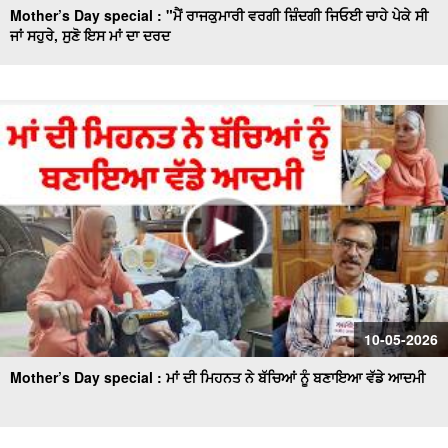
Mother’s Day special : "ਮੈਂ ਰਾਜਕੁਮਾਰੀ ਵਰਗੀ ਜ਼ਿੰਦਗੀ ਜਿਓਈ ਚਾਹੇ ਪੇਕੇ ਸੀ
ਜਾਂ ਸਹੁਰੇ, ਸੁਣੋ ਇਸ ਮਾਂ ਦਾ ਦਰਦ
10-05-2026
Mother’s Day special : ਮਾਂ ਦੀ ਮਿਹਨਤ ਨੇ ਬੱਚਿਆਂ ਨੂੰ ਬਣਾਇਆ ਵੱਡੇ ਆਦਮੀ