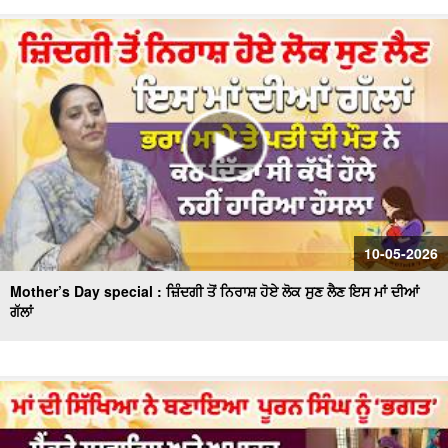
10-05-2026
Mother’s Day special : ਜ਼ਿੰਦਗੀ ਤੋਂ ਨਿਰਾਸ਼ ਹੋਏ ਲੋਕ ਸੁਣ ਲੈਣ ਇਸ ਮਾਂ ਦੀਆਂ
ਗੱਲਾਂ