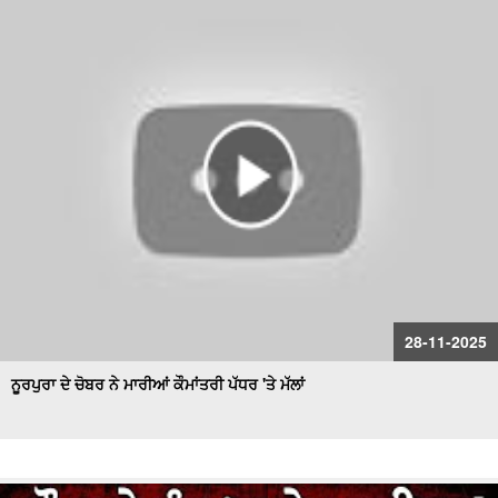
28-11-2025
ਨੂਰਪੁਰਾ ਦੇ ਚੋਬਰ ਨੇ ਮਾਰੀਆਂ ਕੌਮਾਂਤਰੀ ਪੱਧਰ 'ਤੇ ਮੱਲਾਂ