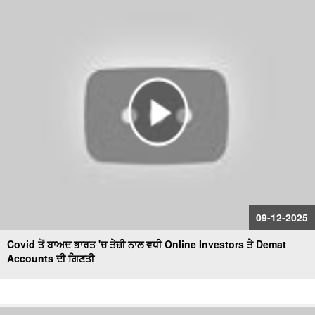
09-12-2025
Covid ਤੋਂ ਬਾਅਦ ਭਾਰਤ 'ਚ ਤੇਜ਼ੀ ਨਾਲ ਵਧੀ Online Investors ਤੇ Demat
Accounts ਦੀ ਗਿਣਤੀ