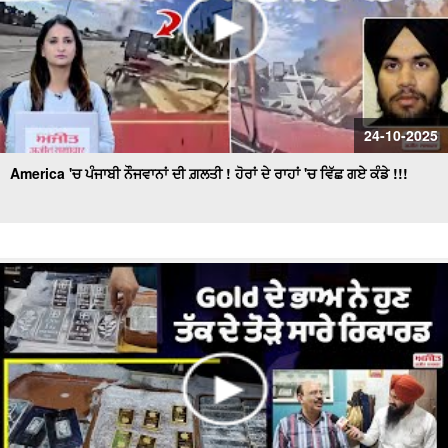
24-10-2025
America 'ਚ ਪੰਜਾਬੀ ਨੌਜਵਾਨਾਂ ਦੀ ਗ਼ਲਤੀ ! ਹੋਰਾਂ ਦੇ ਰਾਹਾਂ 'ਚ ਵਿੱਛ ਗਏ ਕੰਡੇ !!!