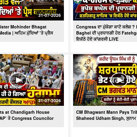
31-07-2026
ister Mohinder Bhagat
Congress ਦਾ ਮੁੱਕੇਗਾ ਕਾਟੋ ਕਲੇਸ਼ 
dia | ਅਹਿਮ ਮੁੱਦਿਆਂ ’ਤੇ ਪ੍ਰੈਸ
Baghel ਦੀ ਪ੍ਰਧਾਨਗੀ ਹੇਠ Fatehg
ਇਕੱਠੇ ਹੋਏ ਕਾਂਗਰਸੀ LIVE
31-07-2026
ts at Chandigarh House
CM Bhagwant Mann Pays Trib
AAP’ ਤੇ Congress Councilor
Shaheed Udham Singh, ਸੁਨਾਮ ਤ