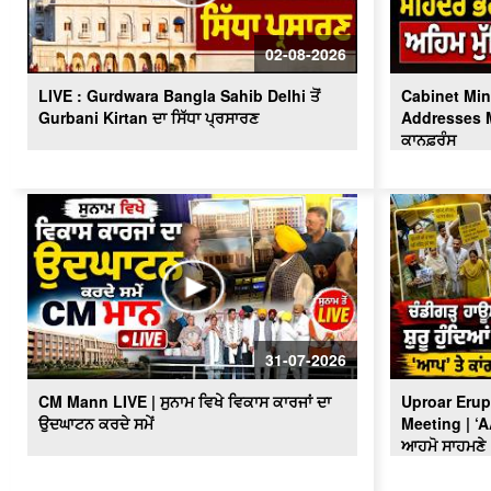
02-08-2026
LIVE : Gurdwara Bangla Sahib Delhi ਤੋਂ
Cabinet Min
Gurbani Kirtan ਦਾ ਸਿੱਧਾ ਪ੍ਰਸਾਰਣ
Addresses Me
ਕਾਨਫ਼ਰੰਸ
31-07-2026
CM Mann LIVE | ਸੁਨਾਮ ਵਿਖੇ ਵਿਕਾਸ ਕਾਰਜਾਂ ਦਾ
Uproar Erup
ਉਦਘਾਟਨ ਕਰਦੇ ਸਮੇਂ
Meeting | ‘
ਆਹਮੋ ਸਾਹਮਣੇ