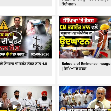
ਕੋਈ ਗਲ਼ ?
02-08-2026
ਦੇ ਨੌਜਵਾਨ ਦੀ ਕਰੰਟ ਲੱਗਣ ਨਾਲ ਮੌ.ਤ
Schools of Eminence Inaugu
| ਸਿੱਖਿਆ 'ਤੇ ਫ਼ੋਕਸ