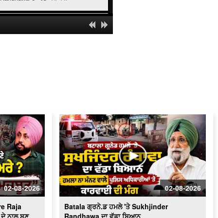
' ਯੁੱਧ ਨਸ਼ਿਆਂ ਵਿਰੁੱਧ ' ਸਰਕਾਰ ਸਖ਼ਤ -ਹੋਵੇਗੀ
ਕਾਰਵਾਈ
ਬਿਜਲੀ ਠੀਕ ਕਰਦੇ ਨੌਜਵਾਨ ਦੀ ਕਰੰਟ ਲੱਗਣ
ਨਾਲ ਮੌ.ਤ
Schools of Eminence Inaugurated by
CM | ਸਿੱਖਿਆ 'ਤੇ ਫ਼ੋਕਸ
Heavy Firing Erupts at Midnight |
ਪੁਲਿਸ ਤੇ ਬਦਮਾਸ਼ ਹੋਏ ਆਹਮੋ-ਸਾਹਮਣੇ, ਦੇਖੋ
ਮੌਕੇ 'ਤੇ ਕੀ ਬਣੇ ਹਾਲਾਤ
LIVE : Gurdwara Bangla Sahib Delhi
ਤੋਂ Gurbani Kirtan ਦਾ ਸਿੱਧਾ ਪ੍ਰਸਾਰਣ
Cabinet Minister Mohinder Bhagat
Addresses Media | ਅਹਿਮ ਮੁੱਦਿਆਂ ’ਤੇ
ਪ੍ਰੈਸ ਕਾਨਫ਼ਰੰਸ
02-08-2026
02-08-2026
Congress ਦਾ ਮੁੱਕੇਗਾ ਕਾਟੋ ਕਲੇਸ਼ ?
Bhupesh Baghel ਦੀ ਪ੍ਰਧਾਨਗੀ ਹੇਠ
e Raja
Batala ਗ੍ਰਨੇ.ਡ ਹਮਲੇ 'ਤੇ Sukhjinder
Fatehgarh Sahib ’ਚ ਇਕੱਠੇ ਹੋਏ ਕਾਂਗਰਸੀ
LIVE
ਦੇ ਨਾਲ ਬਣੂ
Randhawa ਦਾ ਵੱਡਾ ਬਿਆਨ