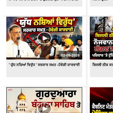
02-08-2026
' ਯੁੱਧ ਨਸ਼ਿਆਂ ਵਿਰੁੱਧ ' ਸਰਕਾਰ ਸਖ਼ਤ -ਹੋਵੇਗੀ ਕਾਰਵਾਈ
ਬਿਜਲੀ ਠੀਕ ਕਰ