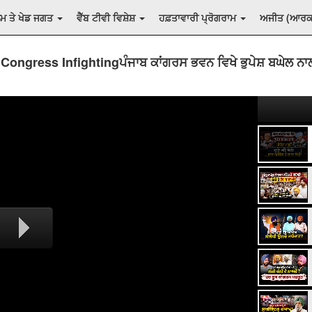
ਲਮ ਤੇ ਖੇਡ ਜਗਤ
ਵੈੱਬ ਟੀਵੀ ਵਿਸ਼ੇਸ਼
ਹਫ਼ਤਾਵਾਰੀ ਪ੍ਰੋਗਰਾਮ
ਅਜੀਤ (ਆਰ
Congress Infightingਪੰਜਾਬ ਕਾਂਗਰਸ ਭਵਨ ਵਿਖੇ ਭੁਪੇਸ਼ ਬਘੇਲ ਨਾ