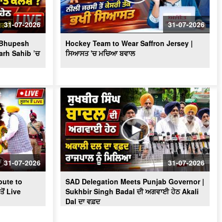
Massive Blast in Coal Mine | 32
ਮਜ਼ਦੂਰਾਂ ਦੀ ਮੌ.ਤ
31-07-2026
31-07-2026
? Bhupesh
Hockey Team to Wear Saffron Jersey |
arh Sahib ’ਚ
ਸਿਆਸਤ 'ਚ ਮਚਿਆ ਬਵਾਲ
31-07-2026
31-07-2026
ute to
SAD Delegation Meets Punjab Governor |
ੋਂ Live
Sukhbir Singh Badal ਦੀ ਅਗਵਾਈ ਹੇਠ Akali
Dal ਦਾ ਵਫ਼ਦ