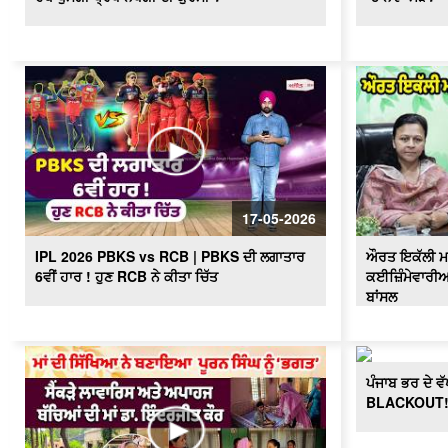
17-05-2026
IPL 2026 PBKS vs RCB | PBKS ਦੀ ਲਗਾਤਾਰ
ਔਰਤ ਇਕੱਲੀ ਮਾਂ
6ਵੀਂ ਹਾਰ ! ਹੁਣ RCB ਨੇ ਕੀਤਾ ਚਿੱਤ
ਕਈਜ਼ਿੰਮੇਵਾਰੀਆਂ
ਬਾਂਸਲ
ਪੰਜਾਬ ਭਰ ਦੇ ਵ
BLACKOUT! ਦੇ