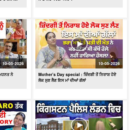
ਕਿੰਗਸਟਨ ਪੈਲਿਸ ਲੰਡਨ ਵਿਚ “ਪੰਜਾਬ ਦੀਆਂ
ਆਖਰੀ ਸਹਿਜ਼ਾਦੀਆਂ” ਪ੍ਰਦਰਸ਼ਨੀ ਸ਼ੁਰੂ
ਪਿਓ ਪੁੱਤਾਂ ਦੀ ਤਿਕੜੀ ਸੋਸ਼ਲ ਮੀਡੀਆ ’ਤੇ ਲੋਕਾਂ
ਨੂੰ ਹਸਾ ਹਸਾ ਕਰ ਰਹੀ ਕਮਲੇ
ਵਿਸ਼ਵ ਰੰਗਮੰਚ ਦਿਵਸ 'ਤੇ ਵਿਸ਼ੇਸ਼ : ਪੰਜਾਬੀ
ਰੰਗਮੰਚ ਨੂੰ ਚਣੌਤੀਆਂ....
ਭਾਜਪਾ ਪੰਜਾਬ ਵਿੱਚ 'ਛੋਟੇ ਭਰਾ' ਵਜੋਂ ਨਹੀਂ, ਸਗੋਂ
ਆਪਣੇ ਦਮ 'ਤੇ 'ਚੋਣ ਲੜੇਗੀ - ਅਮਿਤ ਸ਼ਾਹ
10-05-2026
10-05-2026
Covid ਤੋਂ ਬਾਅਦ ਭਾਰਤ 'ਚ ਤੇਜ਼ੀ ਨਾਲ ਵਧੀ
ਮਿਹਨਤ ਨੇ
Mother’s Day special : ਜ਼ਿੰਦਗੀ ਤੋਂ ਨਿਰਾਸ਼ ਹੋਏ
Online Investors ਤੇ Demat Accounts
ਦੀ ਗਿਣਤੀ
ਲੋਕ ਸੁਣ ਲੈਣ ਇਸ ਮਾਂ ਦੀਆਂ ਗੱਲਾਂ
ਨੂਰਪੁਰਾ ਦੇ ਚੋਬਰ ਨੇ ਮਾਰੀਆਂ ਕੌਮਾਂਤਰੀ ਪੱਧਰ
'ਤੇ ਮੱਲਾਂ
ਮੌ.ਤ ਦੇ ਮੂੰਹ ’ਚ Sheikh Hasina ! ਹੁਣ ਅੱਗੇ
ਕੀ ? ਜਾਣੋ ਕੀ-ਕੀ ਲੱਗੇ ਦੋਸ਼ ?
America 'ਚ ਪੰਜਾਬੀ ਨੌਜਵਾਨਾਂ ਦੀ ਗ਼ਲਤੀ !
ਹੋਰਾਂ ਦੇ ਰਾਹਾਂ 'ਚ ਵਿੱਛ ਗਏ ਕੰਡੇ !!!