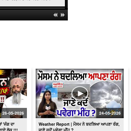
IPL 2026 PBKS vs RCB | PBKS ਦੀ
ਲਗਾਤਾਰ 6ਵੀਂ ਹਾਰ ! ਹੁਣ RCB ਨੇ ਕੀਤਾ ਚਿੱਤ
ਔਰਤ ਇਕੱਲੀ ਮਾਂ ਦਾ ਰੋਲ ਹੀ ਅਦਾ ਨਹੀਂ
ਕਰਦੀ ਹੋਰ ਵੀ ਕਈਜ਼ਿੰਮੇਵਾਰੀਆਂ ਕਰਦੀ ਹੈ
ਪੂਰੀਆਂ : ਰਿੰਕੂ ਕੈਲਾਸ਼ ਬਾਂਸਲ
Mother’s Day special : ਮਾਂ ਦੀ ਮਿਹਨਤ ਨੇ
ਬੱਚਿਆਂ ਨੂੰ ਬਣਾਇਆ ਵੱਡੇ ਆਦਮੀ
Mother’s Day special : ਜ਼ਿੰਦਗੀ ਤੋਂ ਨਿਰਾਸ਼
ਹੋਏ ਲੋਕ ਸੁਣ ਲੈਣ ਇਸ ਮਾਂ ਦੀਆਂ ਗੱਲਾਂ
Pingalwara Mother’s Day special :ਮਾਂ
ਦੀ ਸਿੱਖਿਆ ਨੇ ਬਣਾਇਆ ਪੂਰਨ ਸਿੰਘ ਨੂੰ ‘ਭਗਤ’
ਪੰਜਾਬ ਭਰ ਦੇ ਵੱਖ-ਵੱਖ ਜਿਲਿਆਂ 'ਚ ਹੋਈਆਂ
BLACKOUT! ਦੇਖੋ, ਤਸਵੀਰਾਂ
26-05-2026
24-05-2026
Podcast :ਘਰ ਤੋਂ Kilimanjaro ਤੱਕ – ਇੱਕ
ਪੰਜਾਬਣ ਦੀ ਹੈਰਾਨ ਕਰ ਦੇਣ ਵਾਲੀ Story
ਂ 'ਜੰਗ ਦਾ
Weather Report | ਮੌਸਮ ਨੇ ਬਦਲਿਆ ਆਪਣਾ ਰੰਗ,
ਡਰਾਏ ਲੋਕ !!!
ਜਾਣੋ ਕਦੋਂ ਪਵੇਗਾ ਮੀਂਹ ?