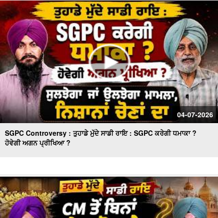
ਮੱਚਿਆ ਹੜਕੰਪ
ਕੈਪਟਨ ਅਮਰਿੰਦਰ ਸਿੰਘ ਦੇ ਬਿਆਨ 'ਤੇ ਸੁਖਬੀਰ ਸਿੰਘ ਬਾਦਲ ਚੁੱਪ ਕਿਉਂ
? ਕਾਂਗਰਸ ਵਿਚ ਸ਼ਾਮਿਲ ਹੋਣ ਦਾ ਸੱਚ !!
04-07-2026
SGPC Controversy : ਤੁਹਾਡੇ ਮੁੱਦੇ ਸਾਡੀ ਰਾਇ : SGPC ਕਰੇਗੀ ਧਮਾਕਾ ?
ਹੋਵੇਗੀ ਅਗਨ ਪ੍ਰੀਖਿਆ ?