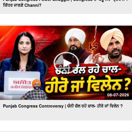
ਕਿੱਧਰ ਜਾਣਗੇ Channi?
ਨਿਮਰ ਹੋਈ ਸਰਕਾਰ ਦਾ ਕਿਹੜਾ ਹੋਵੇਗਾ ਅਗਲਾ ਪੈਂਤੜਾ, ਜਮ੍ਹਾਂ
ਕਰਵਾਉਣੇ ਪੈਣਗੇ ਅੰਮ੍ਰਿਤ ਛਕਣ ਦੇ ਸਰਟੀਫਿਕੇਟ
Congress ਕੱਟੇਗੀ ਕਈਆਂ ਦੀ ਟਿਕਟ,Leadership ਨਹੀਂ ਬਣਾ ਸਕੇਗੀ
ਆਪਣੇ ਲਾਡਲਿਆਂ ਨੂੰ ਉਮੀਦਵਾਰ
ਸਿਆਸਤ 'ਚ re - entry !, ਹੁਣ ਬਣੂ Sidhu CM ?
ਬਿਨ੍ਹਾਂ ‘ਸਨਮਾਨ’ ਦੇ ਦੁਨੀਆ ਤੋਂ ਰੁਖ਼ਸਤ ਹੋ ਗਏ ਸਿੱਖ ਪੂਰਾ ਨਾ ਹੋ
ਸਕਿਆ ਸ੍ਰੀ ਅਕਾਲ ਤਖ਼ਤ ਸਾਹਿਬ ਦਾ ਫ਼ੈਸਲਾ
ਵਿਚਾਰ ਚਰਚਾ ਅੰਮ੍ਰਿਤਸਰ - ਕਾਰਜਕਾਰੀ’ ਰਹੇਗਾ ਸ੍ਰੀ ਹਰਿਮੰਦਰ
ਸਾਹਿਬ ਦਾ ਹੈੱਡ ਗ੍ਰੰਥੀ !
ਅੰਮ੍ਰਿਤਸਰ ਵਿਚਾਰ ਚਰਚਾ: ਮੁੱਖ ਮੰਤਰੀ ਨੇ ਨਿਭਾਈ ਮਰਿਆਦਾ ਸ੍ਰੀ
08-07-2026
ਹਰਿਮੰਦਰ ਸਾਹਿਬ ਤੋਂ ਵਾਇਰਲ ਵੀਡਿਉ ਦਾ ਸੱਚ !
Punjab Congress Controversy | ਚੰਨੀ ਚੱਲ ਰਹੇ ਚਾਲ- ਹੀਰੋ ਜਾਂ ਵਿਲੇਨ ?
ਕੀ ਮੁੱਖ ਮੰਤਰੀ ਭਗਵੰਤ ਮਾਨ ਦੀ ਪੇਸ਼ੀ ਦੌਰਾਨ ਲਾਈਵ ਹੋਵੇਗੀ ਸਾਰੀ
ਕਾਰਵਾਈ ?
Amritsar ਵਿਚਾਰ ਚਰਚਾ - ਸਾਬਕਾ Chief Minister ਦੇ ਬਿਆਨ 'ਤੇ