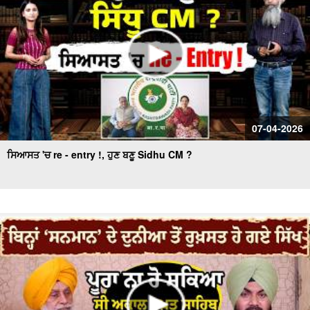
07-04-2026
ਸਿਆਸਤ 'ਚ re - entry !, ਹੁਣ ਬਣੂ Sidhu CM ?