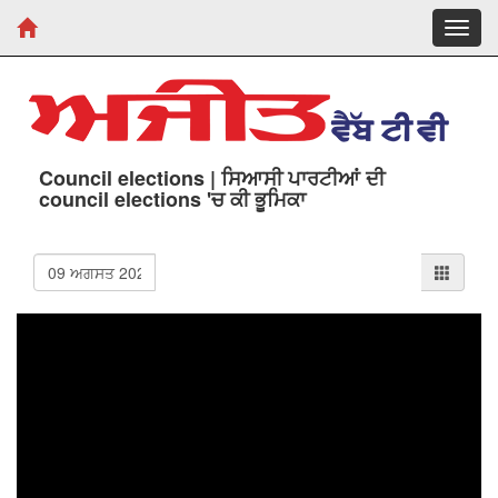
Toggl
navig
Council elections | ਸਿਆਸੀ ਪਾਰਟੀਆਂ ਦੀ
council elections 'ਚ ਕੀ ਭੂਮਿਕਾ