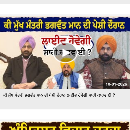
10-01-2026
ਕੀ ਮੁੱਖ ਮੰਤਰੀ ਭਗਵੰਤ ਮਾਨ ਦੀ ਪੇਸ਼ੀ ਦੌਰਾਨ ਲਾਈਵ ਹੋਵੇਗੀ ਸਾਰੀ ਕਾਰਵਾਈ ?