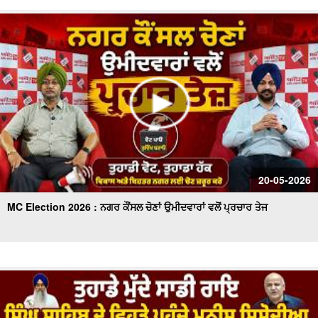
20-05-2026
MC Election 2026 : ਨਗਰ ਕੌਂਸਲ ਚੋਣਾਂ ਉਮੀਦਵਾਰਾਂ ਵਲੋਂ ਪ੍ਰਚਾਰ ਤੇਜ