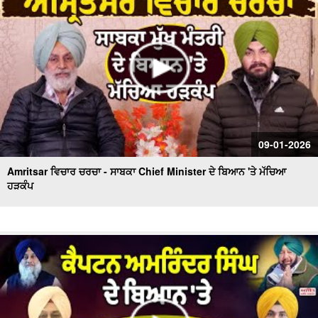
09-01-2026
Amritsar ਵਿਚਾਰ ਚਰਚਾ - ਸਾਬਕਾ Chief Minister ਦੇ ਬਿਆਨ 'ਤੇ ਮੱਚਿਆ
ਹੜਕੰਪ