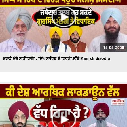
15-05-2026
ਤੁਹਾਡੇ ਮੁੱਦੇ ਸਾਡੀ ਰਾਇ : ਸਿੰਘ ਸਾਹਿਬ ਦੇ ਵਿਹੜੇ ਪਹੁੰਚੇ Manish Sisodia