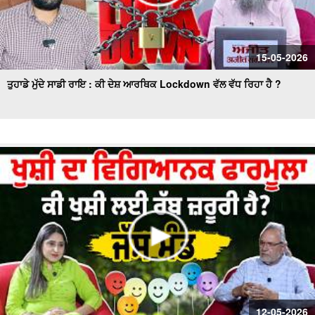
15-05-2026
ਤੁਹਾਡੇ ਮੁੱਦੇ ਸਾਡੀ ਰਾਇ : ਕੀ ਦੇਸ਼ ਆਰਥਿਕ Lockdown ਵੱਲ ਵੱਧ ਰਿਹਾ ਹੈ ?
12-05-2026