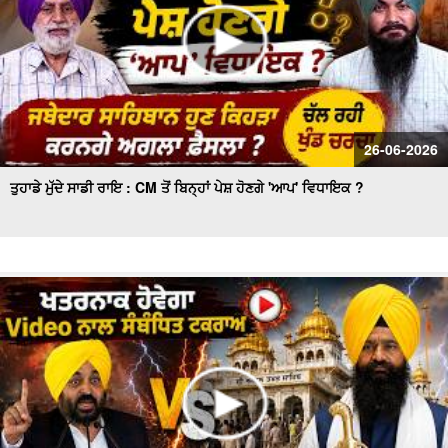
26-06-2026
ਤੁਹਾਡੇ ਮੁੱਦੇ ਸਾਡੀ ਰਾਇ : CM ਤੋਂ ਬਿਨ੍ਹਾਂ ਪੇਸ਼ ਹੋਣਗੇ 'ਆਪ' ਵਿਧਾਇਕ ?