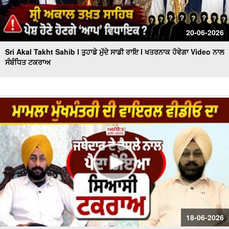
20-06-2026
Sri Akal Takht Sahib l ਤੁਹਾਡੇ ਮੁੱਦੇ ਸਾਡੀ ਰਾਇ l ਖਤਰਨਾਕ ਹੋਵੇਗਾ Video ਨਾਲ
ਸੰਬੰਧਿਤ ਟਕਰਾਅ
18-06-2026