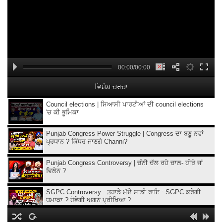
00:00/00:00
ਵਿਸ਼ੇਸ਼ ਚਰਚਾ
Council elections | ਸਿਆਸੀ ਪਾਰਟੀਆਂ ਦੀ council elections
'ਚ ਕੀ ਭੂਮਿਕਾ
Punjab Congress Power Struggle | Congress ਦਾ ਬਣੂ ਨਵਾਂ
ਪ੍ਰਧਾਨ ? ਕਿੱਧਰ ਜਾਣਗੇ Channi?
Punjab Congress Controversy | ਚੰਨੀ ਚੱਲ ਰਹੇ ਚਾਲ- ਹੀਰੋ ਜਾਂ
ਵਿਲੇਨ ?
SGPC Controversy : ਤੁਹਾਡੇ ਮੁੱਦੇ ਸਾਡੀ ਰਾਇ : SGPC ਕਰੇਗੀ
ਧਮਾਕਾ ? ਹੋਵੇਗੀ ਅਗਨ ਪ੍ਰੀਖਿਆ ?
ਤੁਹਾਡੇ ਮੁੱਦੇ ਸਾਡੀ ਰਾਇ : CM ਤੋਂ ਬਿਨ੍ਹਾਂ ਪੇਸ਼ ਹੋਣਗੇ 'ਆਪ' ਵਿਧਾਇਕ ?