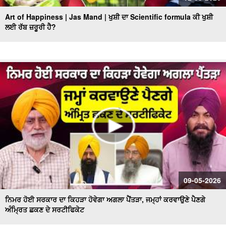
Art of Happiness | Jas Mand | ਖੁਸ਼ੀ ਦਾ Scientific formula ਕੀ ਖੁਸ਼ੀ
ਲਈ ਰੱਬ ਜ਼ਰੂਰੀ ਹੈ?
09-05-2026
ਨਿਮਰ ਹੋਈ ਸਰਕਾਰ ਦਾ ਕਿਹੜਾ ਹੋਵੇਗਾ ਅਗਲਾ ਪੈਂਤੜਾ, ਜਮ੍ਹਾਂ ਕਰਵਾਉਣੇ ਪੈਣਗੇ
ਅੰਮ੍ਰਿਤ ਛਕਣ ਦੇ ਸਰਟੀਫਿਕੇਟ