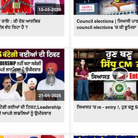
15-05-2026
ਸਾਡੀ ਰਾਇ : ਕੀ ਦੇਸ਼ ਆਰਥਿਕ
Council elections | ਸਿਆਸੀ ਪਾਰ
 ਵੱਧ ਰਿਹਾ ਹੈ ?
council elections 'ਚ ਕੀ ਭੂਮਿਕਾ
21-04-2026
ਟੇਗੀ ਕਈਆਂ ਦੀ ਟਿਕਟ,Leadership
ਸਿਆਸਤ 'ਚ re - entry !, ਹੁਣ ਬਣੂ
ਗੀ ਆਪਣੇ ਲਾਡਲਿਆਂ ਨੂੰ ਉਮੀਦਵਾਰ