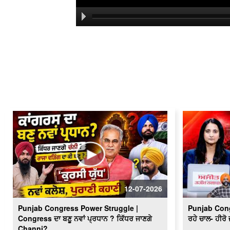
12-07-2026
Punjab Congress Power Struggle |
Punjab Cong
Congress ਦਾ ਬਣੂ ਨਵਾਂ ਪ੍ਰਧਾਨ ? ਕਿੱਧਰ ਜਾਣਗੇ
ਰਹੇ ਚਾਲ- ਹੀਰੋ 
Channi?