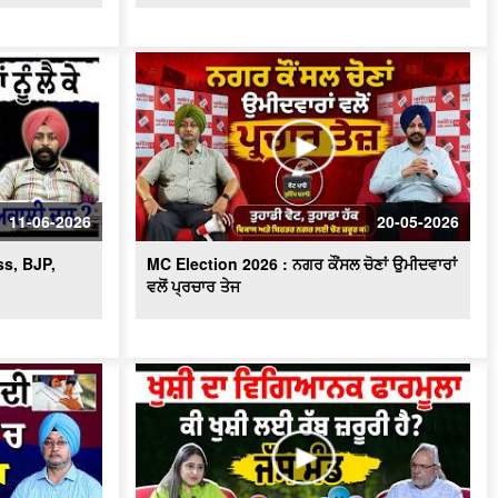
Scientific formula ਕੀ ਖੁਸ਼ੀ ਲਈ ਰੱਬ ਜ਼ਰੂਰੀ
ਹੈ?
ਨਿਮਰ ਹੋਈ ਸਰਕਾਰ ਦਾ ਕਿਹੜਾ ਹੋਵੇਗਾ ਅਗਲਾ
ਪੈਂਤੜਾ, ਜਮ੍ਹਾਂ ਕਰਵਾਉਣੇ ਪੈਣਗੇ ਅੰਮ੍ਰਿਤ ਛਕਣ
ਦੇ ਸਰਟੀਫਿਕੇਟ
Congress ਕੱਟੇਗੀ ਕਈਆਂ ਦੀ
ਟਿਕਟ,Leadership ਨਹੀਂ ਬਣਾ ਸਕੇਗੀ ਆਪਣੇ
ਲਾਡਲਿਆਂ ਨੂੰ ਉਮੀਦਵਾਰ
ਸਿਆਸਤ 'ਚ re - entry !, ਹੁਣ ਬਣੂ Sidhu
CM ?
11-06-2026
20-05-2026
ਬਿਨ੍ਹਾਂ ‘ਸਨਮਾਨ’ ਦੇ ਦੁਨੀਆ ਤੋਂ ਰੁਖ਼ਸਤ ਹੋ ਗਏ
ss, BJP,
MC Election 2026 : ਨਗਰ ਕੌਂਸਲ ਚੋਣਾਂ ਉਮੀਦਵਾਰਾਂ
ਸਿੱਖ ਪੂਰਾ ਨਾ ਹੋ ਸਕਿਆ ਸ੍ਰੀ ਅਕਾਲ ਤਖ਼ਤ
ਸਾਹਿਬ ਦਾ ਫ਼ੈਸਲਾ
ਵਲੋਂ ਪ੍ਰਚਾਰ ਤੇਜ
ਵਿਚਾਰ ਚਰਚਾ ਅੰਮ੍ਰਿਤਸਰ - ਕਾਰਜਕਾਰੀ’
ਰਹੇਗਾ ਸ੍ਰੀ ਹਰਿਮੰਦਰ ਸਾਹਿਬ ਦਾ ਹੈੱਡ ਗ੍ਰੰਥੀ !
ਅੰਮ੍ਰਿਤਸਰ ਵਿਚਾਰ ਚਰਚਾ: ਮੁੱਖ ਮੰਤਰੀ ਨੇ
ਨਿਭਾਈ ਮਰਿਆਦਾ ਸ੍ਰੀ ਹਰਿਮੰਦਰ ਸਾਹਿਬ ਤੋਂ
ਵਾਇਰਲ ਵੀਡਿਉ ਦਾ ਸੱਚ !
ਕੀ ਮੁੱਖ ਮੰਤਰੀ ਭਗਵੰਤ ਮਾਨ ਦੀ ਪੇਸ਼ੀ ਦੌਰਾਨ
ਲਾਈਵ ਹੋਵੇਗੀ ਸਾਰੀ ਕਾਰਵਾਈ ?