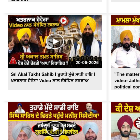
20-06-2026
Sri Akal Takht Sahib l ਤੁਹਾਡੇ ਮੁੱਦੇ ਸਾਡੀ ਰਾਇ l
"The matter 
ਖਤਰਨਾਕ ਹੋਵੇਗਾ Video ਨਾਲ ਸੰਬੰਧਿਤ ਟਕਰਾਅ
video: Jath
political co