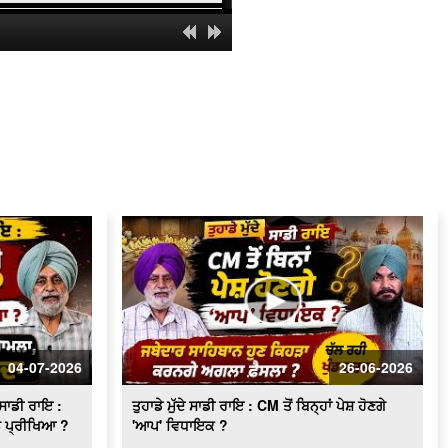
Sri Akal Takht Sahib l ਤੁਹਾਡੇ ਮੁੱਦੇ ਸਾਡੀ
ਰਾਇ l ਖਤਰਨਾਕ ਹੋਵੇਗਾ Video ਨਾਲ ਸੰਬੰਧਿਤ
ਟਕਰਾਅ
"The matter of the Chief Minister's
viral video: Jathedar's decision
sparks political confrontation"
Party Priorities: AAP, Congress, BJP,
Akali Dal : ਤੁਹਾਡੇ ਮੁੱਦੇ ਸਾਡੀ ਰਾਇ
MC Election 2026 : ਨਗਰ ਕੌਂਸਲ ਚੋਣਾਂ
ਉਮੀਦਵਾਰਾਂ ਵਲੋਂ ਪ੍ਰਚਾਰ ਤੇਜ
ਤੁਹਾਡੇ ਮੁੱਦੇ ਸਾਡੀ ਰਾਇ : ਸਿੰਘ ਸਾਹਿਬ ਦੇ
ਵਿਹੜੇ ਪਹੁੰਚੇ Manish Sisodia
ਤੁਹਾਡੇ ਮੁੱਦੇ ਸਾਡੀ ਰਾਇ : ਕੀ ਦੇਸ਼ ਆਰਥਿਕ
Lockdown ਵੱਲ ਵੱਧ ਰਿਹਾ ਹੈ ?
04-07-2026
26-06-2026
Council elections | ਸਿਆਸੀ ਪਾਰਟੀਆਂ ਦੀ
council elections 'ਚ ਕੀ ਭੂਮਿਕਾ
ਸਾਡੀ ਰਾਇ :
ਤੁਹਾਡੇ ਮੁੱਦੇ ਸਾਡੀ ਰਾਇ : CM ਤੋਂ ਬਿਨ੍ਹਾਂ ਪੇਸ਼ ਹੋਣਗੇ
ਨ ਪ੍ਰੀਖਿਆ ?
'ਆਪ' ਵਿਧਾਇਕ ?
Art of Happiness | Jas Mand | ਖੁਸ਼ੀ ਦਾ