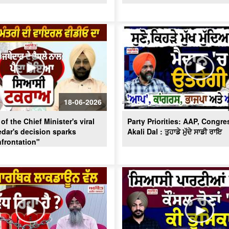
18-06-2026
of the Chief Minister's viral
Party Priorities: AAP, Congre
edar's decision sparks
Akali Dal : ਤੁਹਾਡੇ ਮੁੱਦੇ ਸਾਡੀ ਰਾਇ
nfrontation"