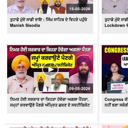
15-05-2026
ਤੁਹਾਡੇ ਮੁੱਦੇ ਸਾਡੀ ਰਾਇ : ਸਿੰਘ ਸਾਹਿਬ ਦੇ ਵਿਹੜੇ ਪਹੁੰਚੇ
ਤੁਹਾਡੇ ਮੁੱਦੇ 
Manish Sisodia
Lockdown ਵੱਲ
09-05-2026
ਨਿਮਰ ਹੋਈ ਸਰਕਾਰ ਦਾ ਕਿਹੜਾ ਹੋਵੇਗਾ ਅਗਲਾ ਪੈਂਤੜਾ,
Congress ਕੱ
ਜਮ੍ਹਾਂ ਕਰਵਾਉਣੇ ਪੈਣਗੇ ਅੰਮ੍ਰਿਤ ਛਕਣ ਦੇ ਸਰਟੀਫਿਕੇਟ
ਨਹੀਂ ਬਣਾ ਸਕੇ