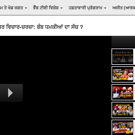
ਲਮ ਤੇ ਖੇਡ ਜਗਤ
ਵੈੱਬ ਟੀਵੀ ਵਿਸ਼ੇਸ਼
ਹਫ਼ਤਾਵਾਰੀ ਪ੍ਰੋਗਰਾਮ
ਅਜੀਤ (ਆਰ
ਸਰ ਵਿਚਾਰ-ਚਰਚਾ: ਬੰਬ ਧਮਕੀਆਂ ਦਾ ਸੱਚ ?