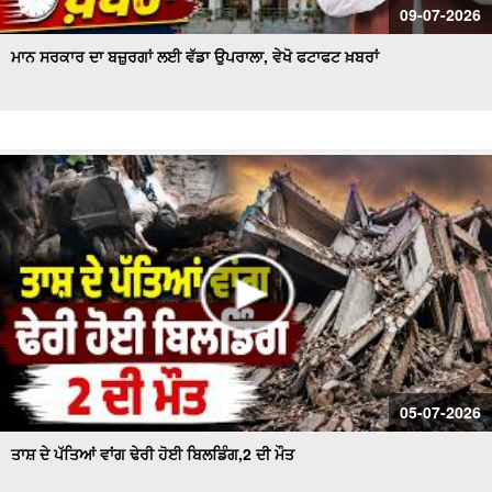
09-07-2026
ਮਾਨ ਸਰਕਾਰ ਦਾ ਬਜ਼ੁਰਗਾਂ ਲਈ ਵੱਡਾ ਉਪਰਾਲਾ, ਵੇਖੋ ਫਟਾਫਟ ਖ਼ਬਰਾਂ
05-07-2026
ਤਾਸ਼ ਦੇ ਪੱਤਿਆਂ ਵਾਂਗ ਢੇਰੀ ਹੋਈ ਬਿਲਡਿੰਗ,2 ਦੀ ਮੌਤ