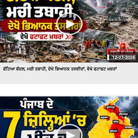
12-07-2026
ਫੱਟਿਆ ਬੱਦਲ, ਮਚੀ ਤਬਾਹੀ, ਦੇਖੋ ਭਿਆਨਕ ਤਸਵੀਰਾਂ, ਵੇਖੋ ਫਟਾਫਟ ਖ਼ਬਰਾਂ