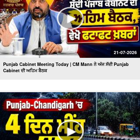
21-07-2026
Punjab Cabinet Meeting Today | CM Mann ਨੇ ਅੱਜ ਸੱਦੀ Punjab
Cabinet ਦੀ ਅਹਿਮ ਬੈਠਕ