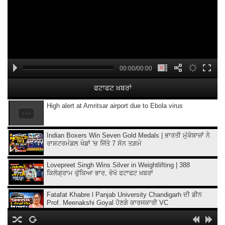
00:00/00:00
ਫਟਾਫਟ ਖ਼ਬਰਾਂ
High alert at Amritsar airport due to Ebola virus
Indian Boxers Win Seven Gold Medals | ਭਾਰਤੀ ਮੁੱਕੇਬਾਜ਼ਾਂ ਨੇ
ਰਾਸ਼ਟਰਮੰਡਲ ਖੇਡਾਂ 'ਚ ਜਿੱਤੇ 7 ਸੋਨ ਤਗ਼ਮੇ
Lovepreet Singh Wins Silver in Weightlifting | 388
ਕਿਲੋਗ੍ਰਾਮ ਚੁੱਕਿਆ ਭਾਰ, ਵੇਖੋ ਫਟਾਫਟ ਖ਼ਬਰਾਂ
Fatafat Khabre l Panjab University Chandigarh ਦੀ ਡੀਨ
Prof. Meenakshi Goyal ਹੋਣਗੇ ਕਾਰਜਕਾਰੀ VC
'Easy Connect' service to start at Amritsar Airport from