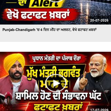
20-07-2026
Punjab-Chandigarh 'ਚ 4 ਦਿਨ ਮੀਂਹ ਦਾ ਅਲਰਟ, ਵੇਖੋ ਫਟਾਫਟ ਖ਼ਬਰਾਂ
17-07-2026