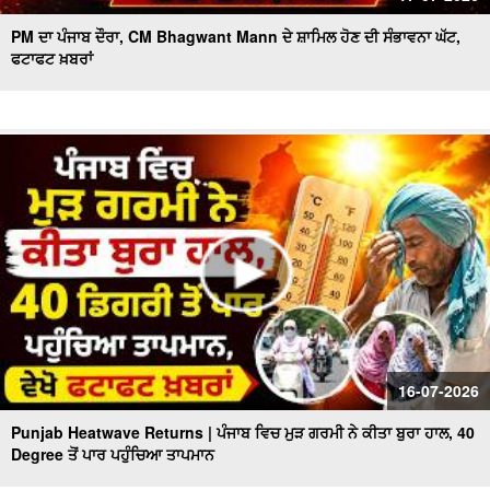
PM ਦਾ ਪੰਜਾਬ ਦੌਰਾ, CM Bhagwant Mann ਦੇ ਸ਼ਾਮਿਲ ਹੋਣ ਦੀ ਸੰਭਾਵਨਾ ਘੱਟ,
ਫਟਾਫਟ ਖ਼ਬਰਾਂ
16-07-2026
Punjab Heatwave Returns | ਪੰਜਾਬ ਵਿਚ ਮੁੜ ਗਰਮੀ ਨੇ ਕੀਤਾ ਬੁਰਾ ਹਾਲ, 40
Degree ਤੋਂ ਪਾਰ ਪਹੁੰਚਿਆ ਤਾਪਮਾਨ