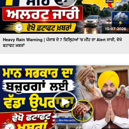
10-07-2026
Heavy Rain Warning | ਪੰਜਾਬ ਦੇ 7 ਜ਼ਿਲ੍ਹਿਆਂ 'ਚ ਮੀਂਹ ਦਾ Alert ਜਾਰੀ, ਵੇਖੋ
ਫਟਾਫਟ ਖ਼ਬਰਾਂ