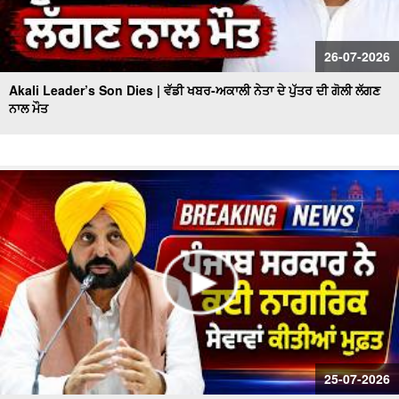
26-07-2026
Akali Leader’s Son Dies | ਵੱਡੀ ਖਬਰ-ਅਕਾਲੀ ਨੇਤਾ ਦੇ ਪੁੱਤਰ ਦੀ ਗੋਲੀ ਲੱਗਣ
ਨਾਲ ਮੌਤ
25-07-2026