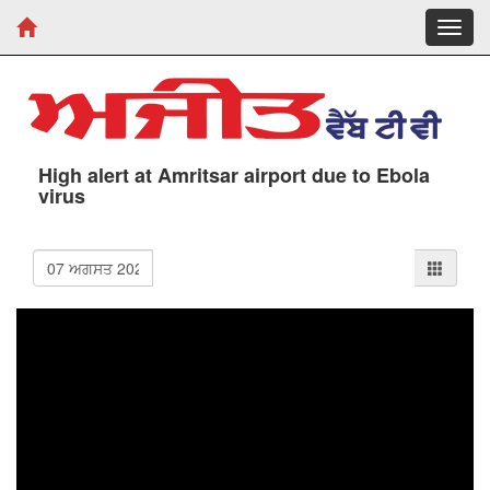
Toggl
navig
High alert at Amritsar airport due to Ebola
virus