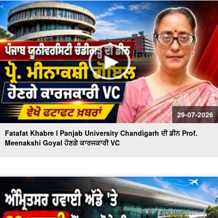
ਹੋਈ Landslide | fatafat News
Bus-Truck Crash Casualties | ਬੱਸ ਟਰੱਕ ਦੀ ਟੱਕਰ 'ਚ ਜ਼ਿੰਦਾ
ਸੜ੍ਹੇ 8 ਲੋਕ,21 ਹੋਏ ਜ਼ਖਮੀ
29-07-2026
Fatafat Khabre l Panjab University Chandigarh ਦੀ ਡੀਨ Prof.
Meenakshi Goyal ਹੋਣਗੇ ਕਾਰਜਕਾਰੀ VC