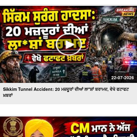
22-07-2026
Sikkim Tunnel Accident: 20 ਮਜ਼ਦੂਰਾਂ ਦੀਆਂ ਲਾ*ਸ਼ਾਂ ਬਰਾਮਦ, ਵੇਖੋ ਫਟਾਫਟ
ਖ਼ਬਰਾਂ