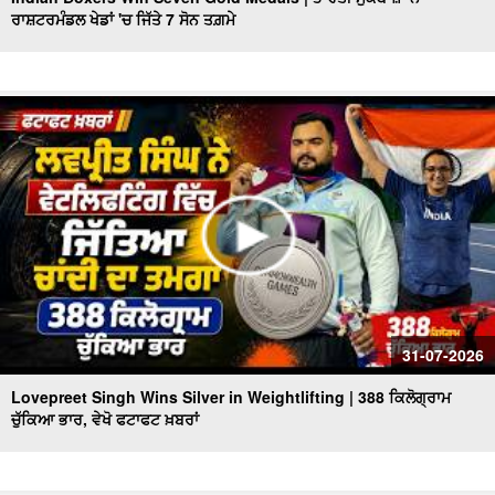
ਰਾਸ਼ਟਰਮੰਡਲ ਖੇਡਾਂ 'ਚ ਜਿੱਤੇ 7 ਸੋਨ ਤਗ਼ਮੇ
Punjab Heatwave Returns | ਪੰਜਾਬ ਵਿਚ ਮੁੜ ਗਰਮੀ ਨੇ ਕੀਤਾ
ਬੁਰਾ ਹਾਲ, 40 Degree ਤੋਂ ਪਾਰ ਪਹੁੰਚਿਆ ਤਾਪਮਾਨ
CM Mann Visits Delhi | ਅੱਜ Dehli ਦਾ ਦੌਰਾ ਕਰਨਗੇ CM
Mann, Punjab State Pavilion ਦਾ ਕਰਨਗੇ ਉਦਘਾਟਨ
ਫੱਟਿਆ ਬੱਦਲ, ਮਚੀ ਤਬਾਹੀ, ਦੇਖੋ ਭਿਆਨਕ ਤਸਵੀਰਾਂ, ਵੇਖੋ ਫਟਾਫਟ
ਖ਼ਬਰਾਂ
Heavy Rain Warning | ਪੰਜਾਬ ਦੇ 7 ਜ਼ਿਲ੍ਹਿਆਂ 'ਚ ਮੀਂਹ ਦਾ Alert
ਜਾਰੀ, ਵੇਖੋ ਫਟਾਫਟ ਖ਼ਬਰਾਂ
ਮਾਨ ਸਰਕਾਰ ਦਾ ਬਜ਼ੁਰਗਾਂ ਲਈ ਵੱਡਾ ਉਪਰਾਲਾ, ਵੇਖੋ ਫਟਾਫਟ ਖ਼ਬਰਾਂ
ਤਾਸ਼ ਦੇ ਪੱਤਿਆਂ ਵਾਂਗ ਢੇਰੀ ਹੋਈ ਬਿਲਡਿੰਗ,2 ਦੀ ਮੌਤ
31-07-2026
Lovepreet Singh Wins Silver in Weightlifting | 388 ਕਿਲੋਗ੍ਰਾਮ
ਚੁੱਕਿਆ ਭਾਰ, ਵੇਖੋ ਫਟਾਫਟ ਖ਼ਬਰਾਂ
Chandigarh Chemist Mu.rd.er Case 'ਚ ਵੱਡੀ ਸਫ਼ਲਤਾ, ਗੋਲਡੀ
ਢਿੱਲੋਂ ਗ੍ਰਿਫ਼ਤਾਰ
Rain affect In Punjab Himachal | ਮੀਂਹ ਨਾਲ ਭਾਰੀ ਤਬਾਹੀ,ਕਿਤੇ