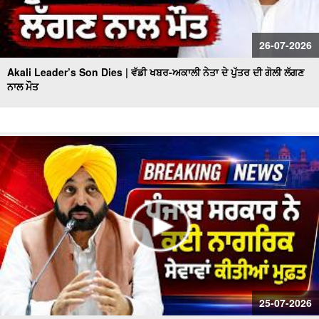
26-07-2026
Akali Leader’s Son Dies | ਵੱਡੀ ਖਬਰ-ਅਕਾਲੀ ਨੇਤਾ ਦੇ ਪੁੱਤਰ ਦੀ ਗੋਲੀ ਲੱਗਣ
ਨਾਲ ਮੌਤ
25-07-2026