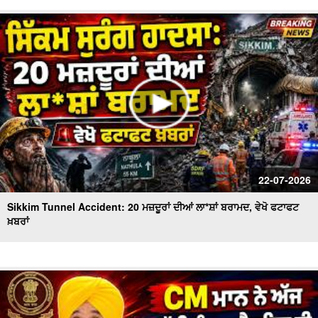
22-07-2026
Sikkim Tunnel Accident: 20 ਮਜ਼ਦੂਰਾਂ ਦੀਆਂ ਲਾ*ਸ਼ਾਂ ਬਰਾਮਦ, ਵੇਖੋ ਫਟਾਫਟ
ਖ਼ਬਰਾਂ