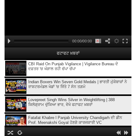
00:00/00:00
ਫਟਾਫਟ ਖ਼ਬਰਾਂ
CBI Raid On Punjab Vigilance | Vigilance Bureau ਦੇ
ਦਫ਼ਤਰ 'ਚ ਖੰਗਾਲ ਰਹੀ ਚੱਪਾ ਚੱਪਾ
Indian Boxers Win Seven Gold Medals | ਭਾਰਤੀ ਮੁੱਕੇਬਾਜ਼ਾਂ ਨੇ
ਰਾਸ਼ਟਰਮੰਡਲ ਖੇਡਾਂ 'ਚ ਜਿੱਤੇ 7 ਸੋਨ ਤਗ਼ਮੇ
Lovepreet Singh Wins Silver in Weightlifting | 388
ਕਿਲੋਗ੍ਰਾਮ ਚੁੱਕਿਆ ਭਾਰ, ਵੇਖੋ ਫਟਾਫਟ ਖ਼ਬਰਾਂ
Fatafat Khabre l Panjab University Chandigarh ਦੀ ਡੀਨ
Prof. Meenakshi Goyal ਹੋਣਗੇ ਕਾਰਜਕਾਰੀ VC
'Easy Connect' service to start at Amritsar Airport from