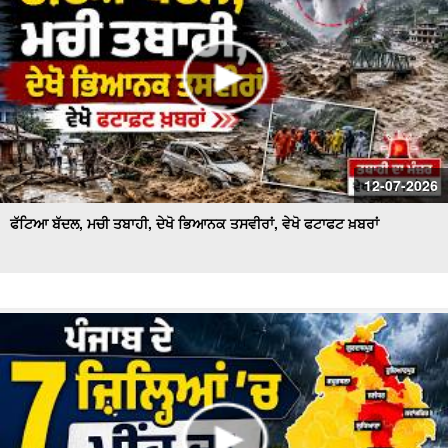
12-07-2026
ਫੱਟਿਆ ਬੱਦਲ, ਮਚੀ ਤਬਾਹੀ, ਦੇਖੋ ਭਿਆਨਕ ਤਸਵੀਰਾਂ, ਵੇਖੋ ਫਟਾਫਟ ਖ਼ਬਰਾਂ