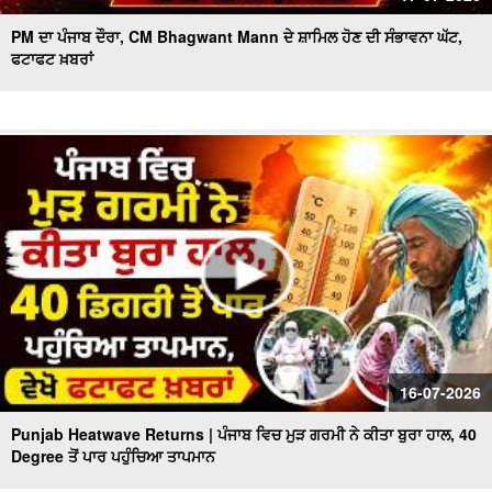
PM ਦਾ ਪੰਜਾਬ ਦੌਰਾ, CM Bhagwant Mann ਦੇ ਸ਼ਾਮਿਲ ਹੋਣ ਦੀ ਸੰਭਾਵਨਾ ਘੱਟ,
ਫਟਾਫਟ ਖ਼ਬਰਾਂ
16-07-2026
Punjab Heatwave Returns | ਪੰਜਾਬ ਵਿਚ ਮੁੜ ਗਰਮੀ ਨੇ ਕੀਤਾ ਬੁਰਾ ਹਾਲ, 40
Degree ਤੋਂ ਪਾਰ ਪਹੁੰਚਿਆ ਤਾਪਮਾਨ