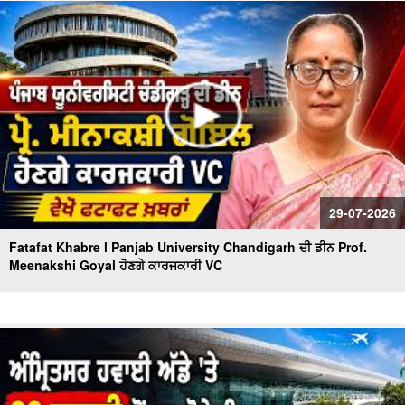
ਹੋਈ Landslide | fatafat News
Bus-Truck Crash Casualties | ਬੱਸ ਟਰੱਕ ਦੀ ਟੱਕਰ 'ਚ ਜ਼ਿੰਦਾ
ਸੜ੍ਹੇ 8 ਲੋਕ,21 ਹੋਏ ਜ਼ਖਮੀ
29-07-2026
Fatafat Khabre l Panjab University Chandigarh ਦੀ ਡੀਨ Prof.
Meenakshi Goyal ਹੋਣਗੇ ਕਾਰਜਕਾਰੀ VC