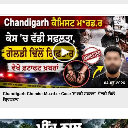
04-07-2026
Chandigarh Chemist Mu.rd.er Case 'ਚ ਵੱਡੀ ਸਫ਼ਲਤਾ, ਗੋਲਡੀ ਢਿੱਲੋਂ
ਗ੍ਰਿਫ਼ਤਾਰ