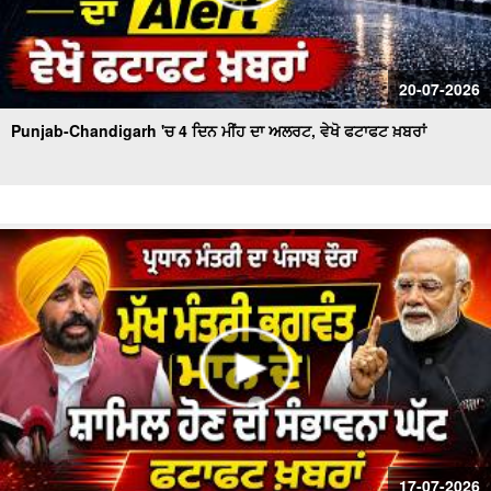
20-07-2026
Punjab-Chandigarh 'ਚ 4 ਦਿਨ ਮੀਂਹ ਦਾ ਅਲਰਟ, ਵੇਖੋ ਫਟਾਫਟ ਖ਼ਬਰਾਂ
17-07-2026