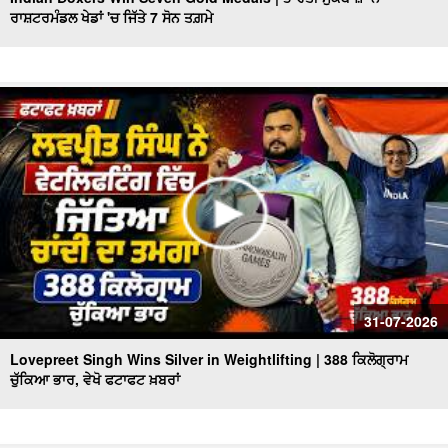
ਰਾਸ਼ਟਰਮੰਡਲ ਖੇਡਾਂ 'ਚ ਜਿੱਤੇ 7 ਸੋਨ ਤਗ਼ਮੇ
Punjab Heatwave Returns | ਪੰਜਾਬ ਵਿਚ ਮੁੜ ਗਰਮੀ ਨੇ ਕੀਤਾ
ਬੁਰਾ ਹਾਲ, 40 Degree ਤੋਂ ਪਾਰ ਪਹੁੰਚਿਆ ਤਾਪਮਾਨ
CM Mann Visits Delhi | ਅੱਜ Dehli ਦਾ ਦੌਰਾ ਕਰਨਗੇ CM
Mann, Punjab State Pavilion ਦਾ ਕਰਨਗੇ ਉਦਘਾਟਨ
ਫੱਟਿਆ ਬੱਦਲ, ਮਚੀ ਤਬਾਹੀ, ਦੇਖੋ ਭਿਆਨਕ ਤਸਵੀਰਾਂ, ਵੇਖੋ ਫਟਾਫਟ
ਖ਼ਬਰਾਂ
Heavy Rain Warning | ਪੰਜਾਬ ਦੇ 7 ਜ਼ਿਲ੍ਹਿਆਂ 'ਚ ਮੀਂਹ ਦਾ Alert
ਜਾਰੀ, ਵੇਖੋ ਫਟਾਫਟ ਖ਼ਬਰਾਂ
ਮਾਨ ਸਰਕਾਰ ਦਾ ਬਜ਼ੁਰਗਾਂ ਲਈ ਵੱਡਾ ਉਪਰਾਲਾ, ਵੇਖੋ ਫਟਾਫਟ ਖ਼ਬਰਾਂ
ਤਾਸ਼ ਦੇ ਪੱਤਿਆਂ ਵਾਂਗ ਢੇਰੀ ਹੋਈ ਬਿਲਡਿੰਗ,2 ਦੀ ਮੌਤ
31-07-2026
Lovepreet Singh Wins Silver in Weightlifting | 388 ਕਿਲੋਗ੍ਰਾਮ
ਚੁੱਕਿਆ ਭਾਰ, ਵੇਖੋ ਫਟਾਫਟ ਖ਼ਬਰਾਂ
Chandigarh Chemist Mu.rd.er Case 'ਚ ਵੱਡੀ ਸਫ਼ਲਤਾ, ਗੋਲਡੀ
ਢਿੱਲੋਂ ਗ੍ਰਿਫ਼ਤਾਰ
Rain affect In Punjab Himachal | ਮੀਂਹ ਨਾਲ ਭਾਰੀ ਤਬਾਹੀ,ਕਿਤੇ