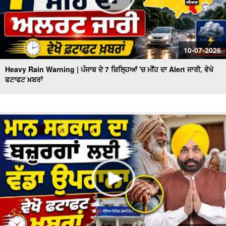
10-07-2026
Heavy Rain Warning | ਪੰਜਾਬ ਦੇ 7 ਜ਼ਿਲ੍ਹਿਆਂ 'ਚ ਮੀਂਹ ਦਾ Alert ਜਾਰੀ, ਵੇਖੋ
ਫਟਾਫਟ ਖ਼ਬਰਾਂ