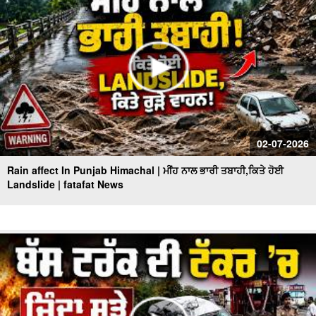
02-07-2026
Rain affect In Punjab Himachal | ਮੀਂਹ ਨਾਲ ਭਾਰੀ ਤਬਾਹੀ,ਕਿਤੇ ਹੋਈ
Landslide | fatafat News