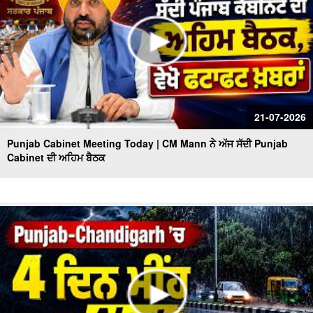
21-07-2026
Punjab Cabinet Meeting Today | CM Mann ਨੇ ਅੱਜ ਸੱਦੀ Punjab
Cabinet ਦੀ ਅਹਿਮ ਬੈਠਕ