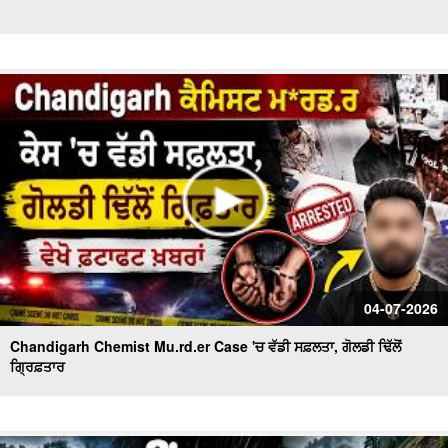
04-07-2026
Chandigarh Chemist Mu.rd.er Case 'ਚ ਵੱਡੀ ਸਫ਼ਲਤਾ, ਗੋਲਡੀ ਢਿੱਲੋਂ
ਗ੍ਰਿਫ਼ਤਾਰ