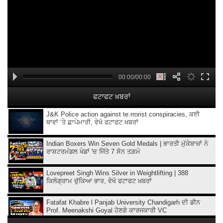
00:00/00:00
ਫਟਾਫਟ ਖ਼ਬਰਾਂ
J&K Police action against te.rrorist conspiracies, ਕਈ
ਥਾਵਾਂ ‘ਤੇ ਛਾਪੇਮਾਰੀ, ਵੇਖੋ ਫਟਾਫਟ ਖ਼ਬਰਾਂ
Indian Boxers Win Seven Gold Medals | ਭਾਰਤੀ ਮੁੱਕੇਬਾਜ਼ਾਂ ਨੇ
ਰਾਸ਼ਟਰਮੰਡਲ ਖੇਡਾਂ 'ਚ ਜਿੱਤੇ 7 ਸੋਨ ਤਗ਼ਮੇ
Lovepreet Singh Wins Silver in Weightlifting | 388
ਕਿਲੋਗ੍ਰਾਮ ਚੁੱਕਿਆ ਭਾਰ, ਵੇਖੋ ਫਟਾਫਟ ਖ਼ਬਰਾਂ
Fatafat Khabre l Panjab University Chandigarh ਦੀ ਡੀਨ
Prof. Meenakshi Goyal ਹੋਣਗੇ ਕਾਰਜਕਾਰੀ VC