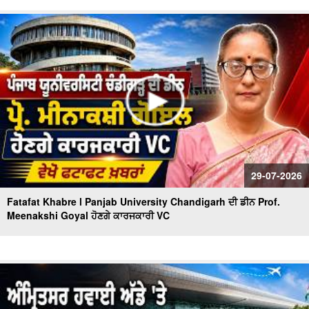
Rain affect In Punjab Himachal | ਮੀਂਹ ਨਾਲ ਭਾਰੀ ਤਬਾਹੀ,ਕਿਤੇ
ਹੋਈ Landslide | fatafat News
Bus-Truck Crash Casualties | ਬੱਸ ਟਰੱਕ ਦੀ ਟੱਕਰ 'ਚ ਜ਼ਿੰਦਾ
ਸੜ੍ਹੇ 8 ਲੋਕ,21 ਹੋਏ ਜ਼ਖਮੀ
29-07-2026
Fatafat Khabre l Panjab University Chandigarh ਦੀ ਡੀਨ Prof.
Meenakshi Goyal ਹੋਣਗੇ ਕਾਰਜਕਾਰੀ VC