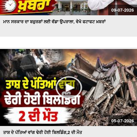
09-07-2026
ਮਾਨ ਸਰਕਾਰ ਦਾ ਬਜ਼ੁਰਗਾਂ ਲਈ ਵੱਡਾ ਉਪਰਾਲਾ, ਵੇਖੋ ਫਟਾਫਟ ਖ਼ਬਰਾਂ
05-07-2026
ਤਾਸ਼ ਦੇ ਪੱਤਿਆਂ ਵਾਂਗ ਢੇਰੀ ਹੋਈ ਬਿਲਡਿੰਗ,2 ਦੀ ਮੌਤ