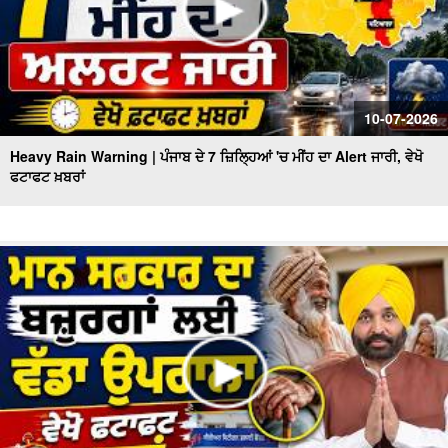
10-07-2026
Heavy Rain Warning | ਪੰਜਾਬ ਦੇ 7 ਜ਼ਿਲ੍ਹਿਆਂ 'ਚ ਮੀਂਹ ਦਾ Alert ਜਾਰੀ, ਵੇਖੋ
ਫਟਾਫਟ ਖ਼ਬਰਾਂ