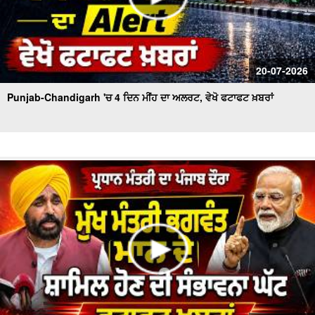
20-07-2026
Punjab-Chandigarh 'ਚ 4 ਦਿਨ ਮੀਂਹ ਦਾ ਅਲਰਟ, ਵੇਖੋ ਫਟਾਫਟ ਖ਼ਬਰਾਂ