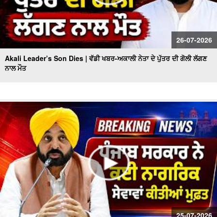
26-07-2026
Akali Leader’s Son Dies | ਵੱਡੀ ਖਬਰ-ਅਕਾਲੀ ਨੇਤਾ ਦੇ ਪੁੱਤਰ ਦੀ ਗੋਲੀ ਲੱਗਣ
ਨਾਲ ਮੌਤ
25-07-2026