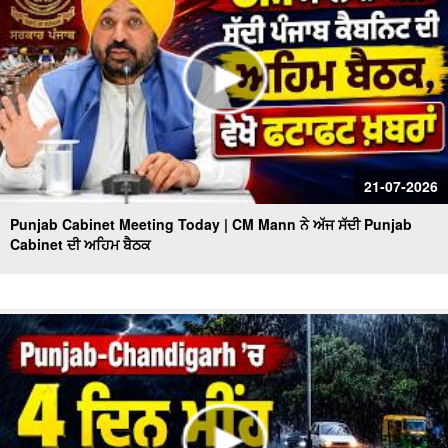
21-07-2026
Punjab Cabinet Meeting Today | CM Mann ਨੇ ਅੱਜ ਸੱਦੀ Punjab
Cabinet ਦੀ ਅਹਿਮ ਬੈਠਕ