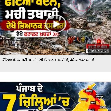
12-07-2026
ਫੱਟਿਆ ਬੱਦਲ, ਮਚੀ ਤਬਾਹੀ, ਦੇਖੋ ਭਿਆਨਕ ਤਸਵੀਰਾਂ, ਵੇਖੋ ਫਟਾਫਟ ਖ਼ਬਰਾਂ