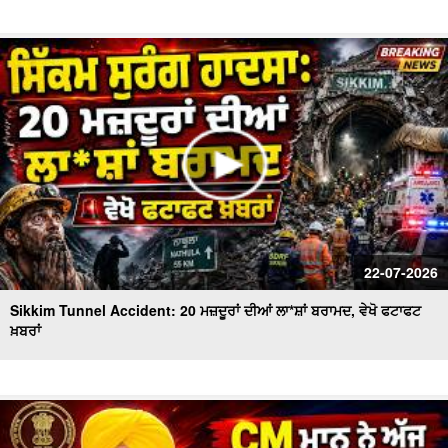
22-07-2026
Sikkim Tunnel Accident: 20 ਮਜ਼ਦੂਰਾਂ ਦੀਆਂ ਲਾ*ਸ਼ਾਂ ਬਰਾਮਦ, ਵੇਖੋ ਫਟਾਫਟ
ਖ਼ਬਰਾਂ