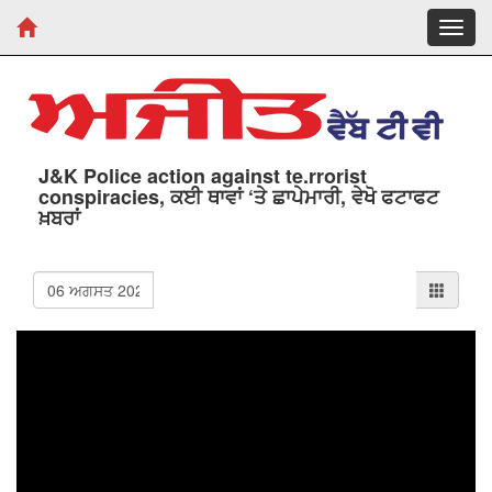
Toggl
navig
J&K Police action against te.rrorist
conspiracies, ਕਈ ਥਾਵਾਂ ‘ਤੇ ਛਾਪੇਮਾਰੀ, ਵੇਖੋ ਫਟਾਫਟ
ਖ਼ਬਰਾਂ