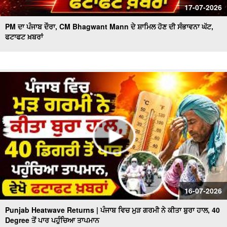
17-07-2026
PM ਦਾ ਪੰਜਾਬ ਦੌਰਾ, CM Bhagwant Mann ਦੇ ਸ਼ਾਮਿਲ ਹੋਣ ਦੀ ਸੰਭਾਵਨਾ ਘੱਟ,
ਫਟਾਫਟ ਖ਼ਬਰਾਂ
16-07-2026
Punjab Heatwave Returns | ਪੰਜਾਬ ਵਿਚ ਮੁੜ ਗਰਮੀ ਨੇ ਕੀਤਾ ਬੁਰਾ ਹਾਲ, 40
Degree ਤੋਂ ਪਾਰ ਪਹੁੰਚਿਆ ਤਾਪਮਾਨ