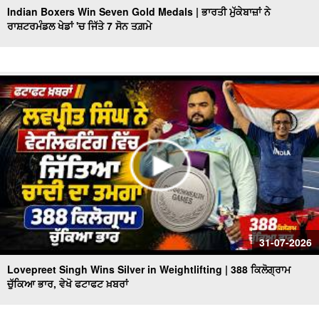
Indian Boxers Win Seven Gold Medals | ਭਾਰਤੀ ਮੁੱਕੇਬਾਜ਼ਾਂ ਨੇ
ਰਾਸ਼ਟਰਮੰਡਲ ਖੇਡਾਂ 'ਚ ਜਿੱਤੇ 7 ਸੋਨ ਤਗ਼ਮੇ
Punjab Heatwave Returns | ਪੰਜਾਬ ਵਿਚ ਮੁੜ ਗਰਮੀ ਨੇ ਕੀਤਾ
ਬੁਰਾ ਹਾਲ, 40 Degree ਤੋਂ ਪਾਰ ਪਹੁੰਚਿਆ ਤਾਪਮਾਨ
CM Mann Visits Delhi | ਅੱਜ Dehli ਦਾ ਦੌਰਾ ਕਰਨਗੇ CM
Mann, Punjab State Pavilion ਦਾ ਕਰਨਗੇ ਉਦਘਾਟਨ
ਫੱਟਿਆ ਬੱਦਲ, ਮਚੀ ਤਬਾਹੀ, ਦੇਖੋ ਭਿਆਨਕ ਤਸਵੀਰਾਂ, ਵੇਖੋ ਫਟਾਫਟ
ਖ਼ਬਰਾਂ
Heavy Rain Warning | ਪੰਜਾਬ ਦੇ 7 ਜ਼ਿਲ੍ਹਿਆਂ 'ਚ ਮੀਂਹ ਦਾ Alert
ਜਾਰੀ, ਵੇਖੋ ਫਟਾਫਟ ਖ਼ਬਰਾਂ
ਮਾਨ ਸਰਕਾਰ ਦਾ ਬਜ਼ੁਰਗਾਂ ਲਈ ਵੱਡਾ ਉਪਰਾਲਾ, ਵੇਖੋ ਫਟਾਫਟ ਖ਼ਬਰਾਂ
ਤਾਸ਼ ਦੇ ਪੱਤਿਆਂ ਵਾਂਗ ਢੇਰੀ ਹੋਈ ਬਿਲਡਿੰਗ,2 ਦੀ ਮੌਤ
31-07-2026
Lovepreet Singh Wins Silver in Weightlifting | 388 ਕਿਲੋਗ੍ਰਾਮ
ਚੁੱਕਿਆ ਭਾਰ, ਵੇਖੋ ਫਟਾਫਟ ਖ਼ਬਰਾਂ
Chandigarh Chemist Mu.rd.er Case 'ਚ ਵੱਡੀ ਸਫ਼ਲਤਾ, ਗੋਲਡੀ
ਢਿੱਲੋਂ ਗ੍ਰਿਫ਼ਤਾਰ