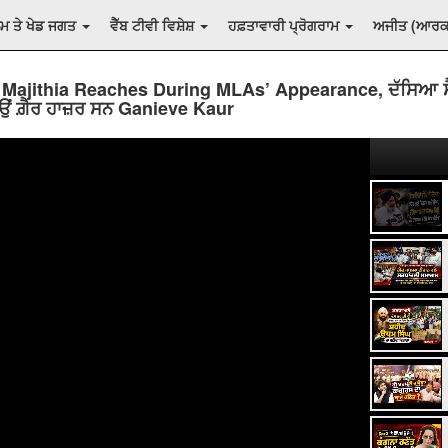
ਲਮ ਤੇ ਖੇਡ ਜਗਤ
ਵੈੱਬ ਟੀਵੀ ਵਿਸ਼ੇਸ਼
ਹਫ਼ਤਾਵਾਰੀ ਪ੍ਰੋਗਰਾਮ
ਅਜੀਤ (ਆਰ
Majithia Reaches During MLAs’ Appearance, ਦੱਸਿਆ ਸ
ਉਂ ਗ਼ੈਰ ਹਾਜ਼ਰ ਸਨ Ganieve Kaur