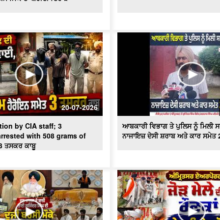
20-07-2026
ion by CIA staff; 3
ਆਬਕਾਰੀ ਵਿਭਾਗ ਤੇ ਪੁਲਿਸ ਨੂੰ ਮਿਲੀ 
rrested with 508 grams of
ਨਾਜਾਇਜ਼ ਦੇਸੀ ਸ਼ਰਾਬ ਅਤੇ ਕਾਰ ਸਮੇਤ 2
3 ਤਸਕਰ ਕਾਬੂ