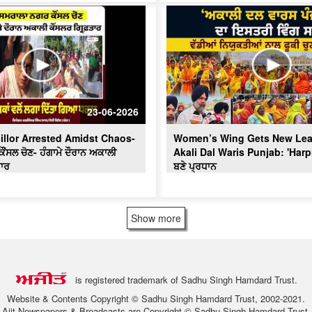
23-06-2026
illor Arrested Amidst Chaos-
Women’s Wing Gets New Lea
ਂਸਲ ਚੋਣ- ਹੰਗਾਮੇ ਦੌਰਾਨ ਅਕਾਲੀ
Akali Dal Waris Punjab: 'Harp
ਤਾਰ
ਬਣੇ ਪ੍ਰਧਾਨ
Show more
is registered trademark of Sadhu Singh Hamdard Trust.
Website & Contents Copyright © Sadhu Singh Hamdard Trust, 2002-2021.
Ajit Newspapers & Broadcasts are Copyright © Sadhu Singh Hamdard Trust.