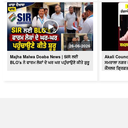
26-06-2026
Majha Malwa Doaba News | SIR ਲਈ
Akali Counc
BLO's ਨੇ ਫਾਰਮ ਲੋਕਾਂ ਦੇ ਘਰ ਘਰ ਪਹੁੰਚਾਉਣੇ ਕੀਤੇ ਸ਼ੁਰੂ
ਸਮਰਾਲਾ ਨਗਰ ਕੌ
ਕੌਂਸਲਰ ਗ੍ਰਿਫ਼