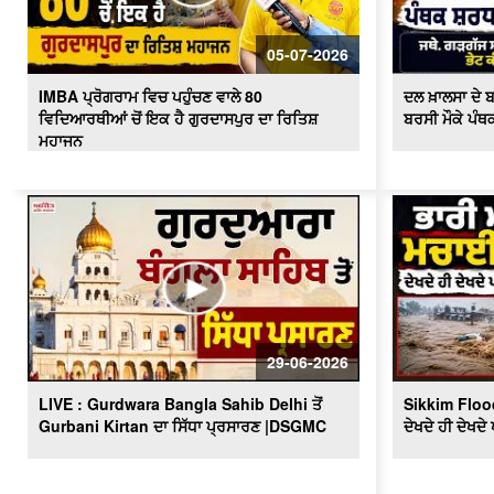
05-07-2026
IMBA ਪ੍ਰੋਗਰਾਮ ਵਿਚ ਪਹੁੰਚਣ ਵਾਲੇ 80
ਦਲ ਖ਼ਾਲਸਾ ਦੇ ਬ
ਵਿਦਿਆਰਥੀਆਂ ਚੋਂ ਇਕ ਹੈ ਗੁਰਦਾਸਪੁਰ ਦਾ ਰਿਤਿਸ਼
ਬਰਸੀ ਮੌਕੇ ਪੰ
ਮਹਾਜਨ
29-06-2026
LIVE : Gurdwara Bangla Sahib Delhi ਤੋਂ
Sikkim Flood
Gurbani Kirtan ਦਾ ਸਿੱਧਾ ਪ੍ਰਸਾਰਣ |DSGMC
ਦੇਖਦੇ ਹੀ ਦੇਖਦੇ