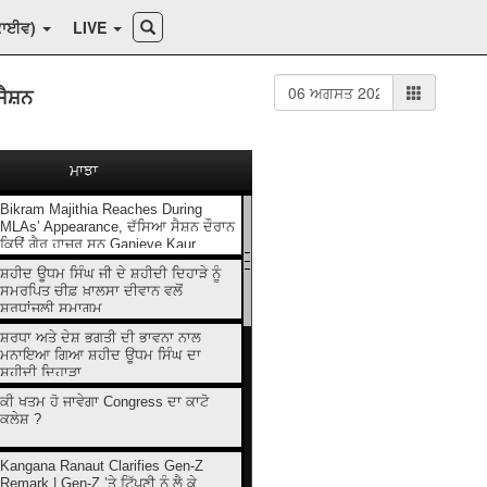
ਕਾਈਵ)
LIVE
ੈਸ਼ਨ
ਮਾਝਾ
Bikram Majithia Reaches During
MLAs’ Appearance, ਦੱਸਿਆ ਸੈਸ਼ਨ ਦੌਰਾਨ
ਕਿਉਂ ਗ਼ੈਰ ਹਾਜ਼ਰ ਸਨ Ganieve Kaur
ਸ਼ਹੀਦ ਊਧਮ ਸਿੰਘ ਜੀ ਦੇ ਸ਼ਹੀਦੀ ਦਿਹਾੜੇ ਨੂੰ
ਸਮਰਪਿਤ ਚੀਫ਼ ਖ਼ਾਲਸਾ ਦੀਵਾਨ ਵਲੋਂ
ਸ਼ਰਧਾਂਜਲੀ ਸਮਾਗਮ
ਸ਼ਰਧਾ ਅਤੇ ਦੇਸ਼ ਭਗਤੀ ਦੀ ਭਾਵਨਾ ਨਾਲ
ਮਨਾਇਆ ਗਿਆ ਸ਼ਹੀਦ ਊਧਮ ਸਿੰਘ ਦਾ
ਸ਼ਹੀਦੀ ਦਿਹਾੜਾ
ਕੀ ਖਤਮ ਹੋ ਜਾਵੇਗਾ Congress ਦਾ ਕਾਟੋ
ਕਲੇਸ਼ ?
Kangana Ranaut Clarifies Gen-Z
Remark | Gen-Z ’ਤੇ ਟਿੱਪਣੀ ਨੂੰ ਲੈ ਕੇ