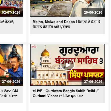
Kaur ਬਣੇ ਪ੍ਰਧਾਨ
ਦੇਖੋ Majha,Malwa ਅਤੇ Doaba ਖ਼ਾਸ:ਨਗਰ
ਪਿੰਡ ਦੀ ਦਲਦਲ ਬਣੀ ਮੌ.ਤ ਦਾ ਕਾਰਨ! Harjot
02-07-2026
29-06-2026
Kaur Lohtia ਨੇ ਲਿਆ ਜਾਇਜ਼ਾ
ਆਂ ਰੌਣਕਾਂ,
Majha, Malwa and Doaba I ਬਿਜਲੀ ਦੇ ਕੱਟਾਂ ਤੋਂ
ਕਿਸਾਨ ਹੋਏ ਤੰਗ ਅਤੇ ਪ੍ਰੇਸ਼ਾਨ
27-06-2026
27-06-2026
ਾਗਮ ਦੌਰਾਨ CM
#LIVE : Gurdwara Bangla Sahib Delhi ਤੋਂ
ੰਦ ਕੇਜਰੀਵਾਲ
Gurbani Vichar ਦਾ ਸਿੱਧਾ ਪ੍ਰਸਾਰਣ