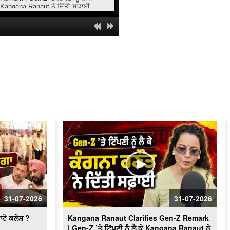
Kangana Ranaut ਨੇ ਦਿੱਤੀ ਸਫ਼ਾਈ
AAP MPs Stage Protest | ਸੰਸਦ ਦੇ
ਮਕਰ ਦੁਆਰ ਦੇ ਬਾਹਰ ਕੀਤੀ ਨਾਅਰੇਬਾਜ਼ੀ
LIVE
Major operation by CIA staff; 3
smugglers arrested with 508 grams of
heroin.ਸਮੇਤ 3 ਤਸਕਰ ਕਾਬੂ
ਆਬਕਾਰੀ ਵਿਭਾਗ ਤੇ ਪੁਲਿਸ ਨੂੰ ਮਿਲੀ ਸਫਲਤਾ,
ਨਾਜਾਇਜ਼ ਦੇਸੀ ਸ਼ਰਾਬ ਅਤੇ ਕਾਰ ਸਮੇਤ 2 ਕਾਬੂ
ਭਾਈ ਜਸਵੰਤ ਸਿੰਘ ਖਾਲੜਾ ਦੀ ਤਸਵੀਰ ਤੇ
ਅਰਦਾਸ ਸਮਾਗਮ ਸੰਬੰਧੀ SGPC ਸਕੱਤਰ
ਬਲਵਿੰਦਰ ਸਿੰਘ ਕਾਹਲਵਾਂ ਵਲੋਂ ਜਾਣਕਾਰੀ
IMBA ਪ੍ਰੋਗਰਾਮ ਵਿਚ ਪਹੁੰਚਣ ਵਾਲੇ 80
ਵਿਦਿਆਰਥੀਆਂ ਚੋਂ ਇਕ ਹੈ ਗੁਰਦਾਸਪੁਰ ਦਾ
ਰਿਤਿਸ਼ ਮਹਾਜਨ
ਦਲ ਖ਼ਾਲਸਾ ਦੇ ਬਾਨੀ ਭਾਈ ਗਜਿੰਦਰ ਸਿੰਘ ਦੀ
ਦੂਜੀ ਬਰਸੀ ਮੌਕੇ ਪੰਥਕ ਸ਼ਰਧਾਂਜਲੀ ਸਮਾਗਮ
31-07-2026
31-07-2026
ਅੰਮ੍ਰਿਤਸਰ ਏਅਰਪੋਰਟ 'ਤੇ ਜੋੜ ਮੇਲੇ ਦੀਆਂ
ਰੌਣਕਾਂ, ਦੇਸ਼-ਵਿਦੇਸ਼ ਤੋਂ ਸੰਗਤਾਂ ਨੇ ਭਰੀ ਹਾਜ਼ਰੀ
ਟੋ ਕਲੇਸ਼ ?
Kangana Ranaut Clarifies Gen-Z Remark
| Gen-Z ’ਤੇ ਟਿੱਪਣੀ ਨੂੰ ਲੈ ਕੇ Kangana Ranaut ਨੇ