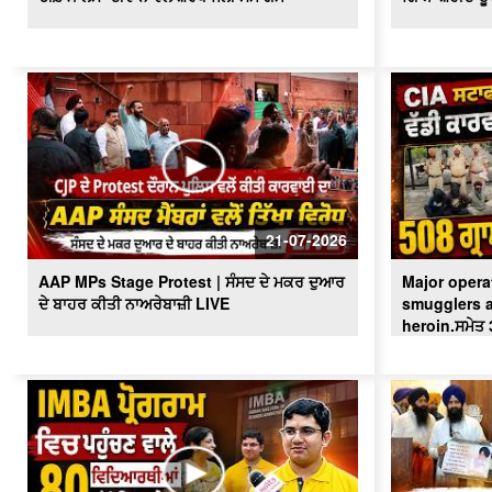
21-07-2026
AAP MPs Stage Protest | ਸੰਸਦ ਦੇ ਮਕਰ ਦੁਆਰ
Major operat
ਦੇ ਬਾਹਰ ਕੀਤੀ ਨਾਅਰੇਬਾਜ਼ੀ LIVE
smugglers a
heroin.ਸਮੇਤ 